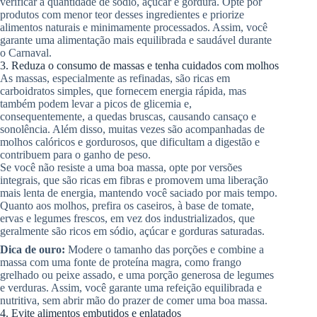
verificar a quantidade de sódio, açúcar e gordura. Opte por
produtos com menor teor desses ingredientes e priorize
alimentos naturais e minimamente processados. Assim, você
garante uma alimentação mais equilibrada e saudável durante
o Carnaval.
3. Reduza o consumo de massas e tenha cuidados com molhos
As massas, especialmente as refinadas, são ricas em
carboidratos simples, que fornecem energia rápida, mas
também podem levar a picos de glicemia e,
consequentemente, a quedas bruscas, causando cansaço e
sonolência. Além disso, muitas vezes são acompanhadas de
molhos calóricos e gordurosos, que dificultam a digestão e
contribuem para o ganho de peso.
Se você não resiste a uma boa massa, opte por versões
integrais, que são ricas em fibras e promovem uma liberação
mais lenta de energia, mantendo você saciado por mais tempo.
Quanto aos molhos, prefira os caseiros, à base de tomate,
ervas e legumes frescos, em vez dos industrializados, que
geralmente são ricos em sódio, açúcar e gorduras saturadas.
Dica de ouro:
Modere o tamanho das porções e combine a
massa com uma fonte de proteína magra, como frango
grelhado ou peixe assado, e uma porção generosa de legumes
e verduras. Assim, você garante uma refeição equilibrada e
nutritiva, sem abrir mão do prazer de comer uma boa massa.
4. Evite alimentos embutidos e enlatados