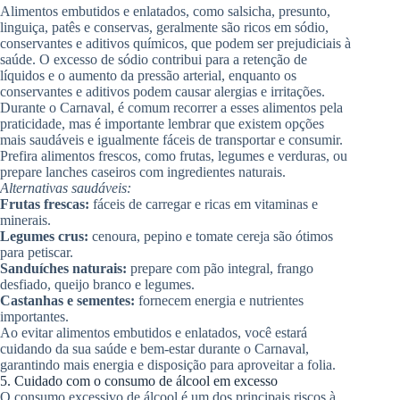
Alimentos embutidos e enlatados, como salsicha, presunto,
linguiça, patês e conservas, geralmente são ricos em sódio,
conservantes e aditivos químicos, que podem ser prejudiciais à
saúde. O excesso de sódio contribui para a retenção de
líquidos e o aumento da pressão arterial, enquanto os
conservantes e aditivos podem causar alergias e irritações.
Durante o Carnaval, é comum recorrer a esses alimentos pela
praticidade, mas é importante lembrar que existem opções
mais saudáveis e igualmente fáceis de transportar e consumir.
Prefira alimentos frescos, como frutas, legumes e verduras, ou
prepare lanches caseiros com ingredientes naturais.
Alternativas saudáveis:
Frutas frescas:
fáceis de carregar e ricas em vitaminas e
minerais.
Legumes crus:
cenoura, pepino e tomate cereja são ótimos
para petiscar.
Sanduíches naturais:
prepare com pão integral, frango
desfiado, queijo branco e legumes.
Castanhas e sementes:
fornecem energia e nutrientes
importantes.
Ao evitar alimentos embutidos e enlatados, você estará
cuidando da sua saúde e bem-estar durante o Carnaval,
garantindo mais energia e disposição para aproveitar a folia.
5. Cuidado com o consumo de álcool em excesso
O consumo excessivo de álcool é um dos principais riscos à