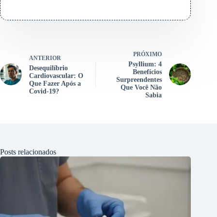
PRÓXIMO
ANTERIOR
Psyllium: 4
Desequilíbrio
Benefícios
Cardiovascular: O
Surpreendentes
Que Fazer Após a
Que Você Não
Covid-19?
Sabia
Posts relacionados