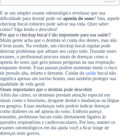
E se um simples exame odontológico revelasse que sua
dificuldade para dormir pode ser
apneia do sono
? Sim, aquele
checkup bucal rotineiro pode salvar sua vida. Quer saber
como? Siga lendo e descubra!
Por que o checkup bucal é tão importante para sua saúde?
Muita gente acha que o dentista só cuida dos dentes, mas não
é bem assim. Na verdade, um checkup bucal regular pode
detectar problemas que afetam seu corpo todo. Durante esses
exames, o profissional procura sinais de doenças como a
apneia do sono, que gera pausas perigosas na sua respiração
enquanto dorme. Essas pausas podem aumentar muito o risco
de pressão alta, infarto e derrame. Cuidar da
saúde
bucal não
significa apenas um sorriso bonito, mas também proteger sua
qualidade de vida geral.
Sinais importantes que o dentista pode descobrir
Além das cáries, os dentistas prestam atenção especial em
sinais como o bruxismo, desgaste dental e mudanças na língua
ou gengiva. Essas mudanças sutis podem indicar doenças
como diabetes ou até apneia do sono. Embora pareça
estranho, problemas bucais estão diretamente ligados às
questões respiratórias e cardiovasculares. Por isso, manter os
exames odontológicos em dia ajuda você a ficar longe de
doenças mais graves.