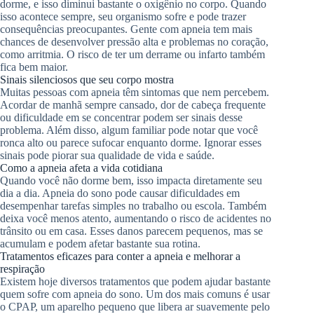
dorme, e isso diminui bastante o oxigênio no corpo. Quando
isso acontece sempre, seu organismo sofre e pode trazer
consequências preocupantes. Gente com apneia tem mais
chances de desenvolver pressão alta e problemas no coração,
como arritmia. O risco de ter um derrame ou infarto também
fica bem maior.
Sinais silenciosos que seu corpo mostra
Muitas pessoas com apneia têm sintomas que nem percebem.
Acordar de manhã sempre cansado, dor de cabeça frequente
ou dificuldade em se concentrar podem ser sinais desse
problema. Além disso, algum familiar pode notar que você
ronca alto ou parece sufocar enquanto dorme. Ignorar esses
sinais pode piorar sua qualidade de vida e saúde.
Como a apneia afeta a vida cotidiana
Quando você não dorme bem, isso impacta diretamente seu
dia a dia. Apneia do sono pode causar dificuldades em
desempenhar tarefas simples no trabalho ou escola. Também
deixa você menos atento, aumentando o risco de acidentes no
trânsito ou em casa. Esses danos parecem pequenos, mas se
acumulam e podem afetar bastante sua rotina.
Tratamentos eficazes para conter a apneia e melhorar a
respiração
Existem hoje diversos tratamentos que podem ajudar bastante
quem sofre com apneia do sono. Um dos mais comuns é usar
o CPAP, um aparelho pequeno que libera ar suavemente pelo