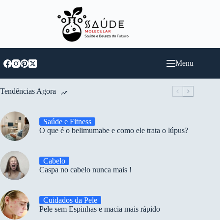
Pular
para
o
conteúdo
Menu
Tendências Agora
Saúde e Fitness
O que é o belimumabe e como ele trata o lúpus?
Cabelo
Caspa no cabelo nunca mais !
Cuidados da Pele
Pele sem Espinhas e macia mais rápido