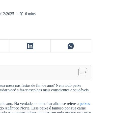
/12/2025
6 mins
sua mesa nas festas de fim de ano? Nem todo peixe
dar você a fazer escolhas mais conscientes e saudáveis.
m de ano. Na verdade, o nome bacalhau se refere a
peixes
do Atlântico Norte. Esse peixe é famoso por sua carne
usado para outros peixes que passam pelo mesmo processo