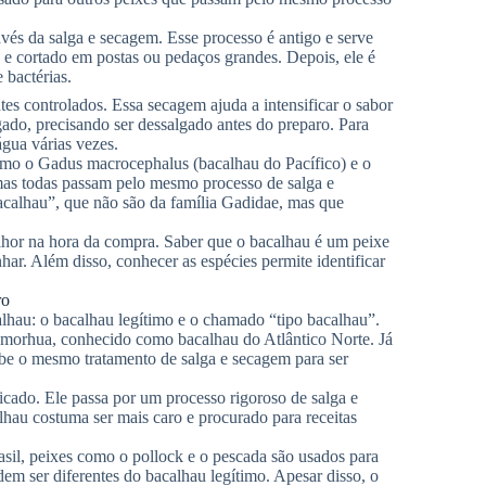
vés da salga e secagem. Esse processo é antigo e serve
o e cortado em postas ou pedaços grandes. Depois, ele é
 bactérias.
tes controlados. Essa secagem ajuda a intensificar o sabor
gado, precisando ser dessalgado antes do preparo. Para
água várias vezes.
mo o Gadus macrocephalus (bacalhau do Pacífico) e o
, mas todas passam pelo mesmo processo de salga e
calhau”, que não são da família Gadidae, mas que
lhor na hora da compra. Saber que o bacalhau é um peixe
nhar. Além disso, conhecer as espécies permite identificar
ro
alhau: o bacalhau legítimo e o chamado “tipo bacalhau”.
 morhua, conhecido como bacalhau do Atlântico Norte. Já
ebe o mesmo tratamento de salga e secagem para ser
licado. Ele passa por um processo rigoroso de salga e
lhau costuma ser mais caro e procurado para receitas
rasil, peixes como o pollock e o pescada são usados para
dem ser diferentes do bacalhau legítimo. Apesar disso, o