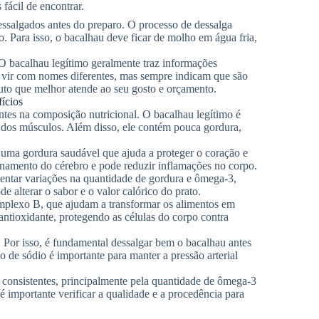
fácil de encontrar.
essalgados antes do preparo. O processo de dessalga
. Para isso, o bacalhau deve ficar de molho em água fria,
O bacalhau legítimo geralmente traz informações
de vir com nomes diferentes, mas sempre indicam que são
duto que melhor atende ao seu gosto e orçamento.
fícios
ntes na composição nutricional. O bacalhau legítimo é
o dos músculos. Além disso, ele contém pouca gordura,
 uma gordura saudável que ajuda a proteger o coração e
namento do cérebro e pode reduzir inflamações no corpo.
sentar variações na quantidade de gordura e ômega-3,
 alterar o sabor e o valor calórico do prato.
omplexo B, que ajudam a transformar os alimentos em
ntioxidante, protegendo as células do corpo contra
. Por isso, é fundamental dessalgar bem o bacalhau antes
 de sódio é importante para manter a pressão arterial
 consistentes, principalmente pela quantidade de ômega-3
 importante verificar a qualidade e a procedência para