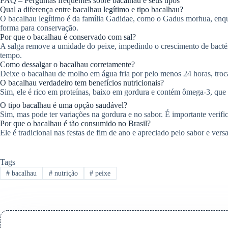
FAQ – Perguntas frequentes sobre bacalhau e seus tipos
Qual a diferença entre bacalhau legítimo e tipo bacalhau?
O bacalhau legítimo é da família Gadidae, como o Gadus morhua, enqu
forma para conservação.
Por que o bacalhau é conservado com sal?
A salga remove a umidade do peixe, impedindo o crescimento de bactér
tempo.
Como dessalgar o bacalhau corretamente?
Deixe o bacalhau de molho em água fria por pelo menos 24 horas, trocan
O bacalhau verdadeiro tem benefícios nutricionais?
Sim, ele é rico em proteínas, baixo em gordura e contém ômega-3, que 
O tipo bacalhau é uma opção saudável?
Sim, mas pode ter variações na gordura e no sabor. É importante verific
Por que o bacalhau é tão consumido no Brasil?
Ele é tradicional nas festas de fim de ano e apreciado pelo sabor e versat
Tags
#
bacalhau
#
nutrição
#
peixe