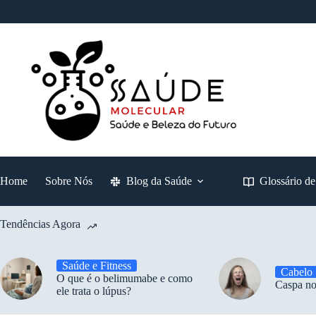
Pular
para
o
conteúdo
Home
Sobre Nós
Blog da Saúde
Glossário d
Tendências Agora
Saúde e Fitness
Cabelo
O que é o belimumabe e como
Caspa no
ele trata o lúpus?