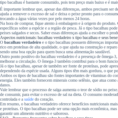
tipo bacalhau é bastante consumido, pois tem preço mais baixo e é mais 
É importante lembrar que, apesar das diferenças, ambos precisam ser d
ajuda a remover o excesso de sal e deixa o peixe pronto para o consumo
trocando a água várias vezes por pelo menos 24 horas.
Na hora de comprar, fique atento à embalagem e à origem do produto. 
específicas sobre a espécie e a região de pesca. Já o tipo bacalhau po
peixes salgados e secos. Saber essas diferenças ajuda a escolher o pro
Aspectos nutricionais: bacalhau verdadeiro x tipo bacalhau e seus bene
O
bacalhau verdadeiro
e o tipo bacalhau possuem diferenças importa
rico em proteínas de alta qualidade, o que ajuda na construção e repar
sendo uma boa opção para quem busca uma alimentação saudável.
Outro ponto positivo do bacalhau verdadeiro é a presença de ômega-3,
melhorar a circulação. O ômega-3 também contribui para o bom funcio
Já o tipo bacalhau, apesar de também ser fonte de proteínas, pode apre
dependendo da espécie usada. Alguns tipos têm mais gordura, o que pode
Ambos os tipos de bacalhau são fontes importantes de vitaminas do c
energia. Eles também fornecem minerais como selênio, que atua como a
danos.
Vale lembrar que o processo de salga aumenta o teor de sódio no peixe
de consumir, para evitar o excesso de sal na dieta. O consumo moderado
controlada e a
saúde
do coração.
Em resumo, o bacalhau verdadeiro oferece benefícios nutricionais mais
e proteínas. O tipo bacalhau pode ser uma opção mais econômica, mas é
garantir um alimento nutritivo e saboroso.