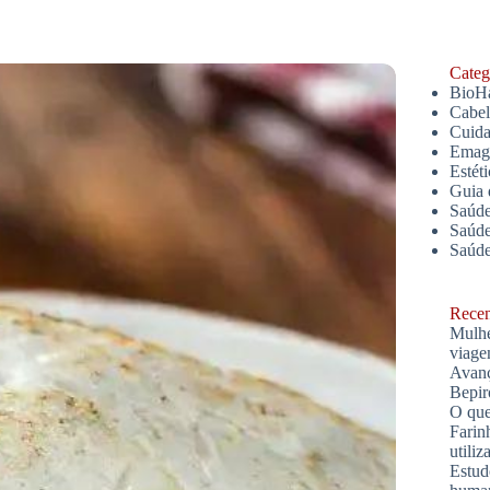
Catego
BioH
Cabe
Cuida
Emagr
Estét
Guia 
Saúde
Saúde
Saúd
Recent
Mulhe
viage
Avanç
Bepir
O que
Farin
utiliz
Estud