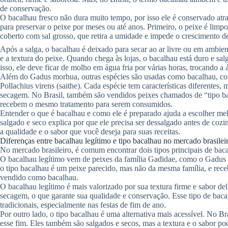
de conservação.
O bacalhau fresco não dura muito tempo, por isso ele é conservado atra
para preservar o peixe por meses ou até anos. Primeiro, o peixe é limp
coberto com sal grosso, que retira a umidade e impede o crescimento de
Após a salga, o bacalhau é deixado para secar ao ar livre ou em ambien
e a textura do peixe. Quando chega às lojas, o bacalhau está duro e sal
isso, ele deve ficar de molho em água fria por várias horas, trocando a 
Além do Gadus morhua, outras espécies são usadas como bacalhau, co
Pollachius virens (saithe). Cada espécie tem características diferentes
secagem. No Brasil, também são vendidos peixes chamados de “tipo ba
recebem o mesmo tratamento para serem consumidos.
Entender o que é bacalhau e como ele é preparado ajuda a escolher me
salgado e seco explica por que ele precisa ser dessalgado antes de cozi
a qualidade e o sabor que você deseja para suas receitas.
Diferenças entre bacalhau legítimo e tipo bacalhau no mercado brasilei
No mercado brasileiro, é comum encontrar dois tipos principais de bac
O bacalhau legítimo vem de peixes da família Gadidae, como o Gadus
o tipo bacalhau é um peixe parecido, mas não da mesma família, e rec
vendido como bacalhau.
O bacalhau legítimo é mais valorizado por sua textura firme e sabor de
secagem, o que garante sua qualidade e conservação. Esse tipo de baca
tradicionais, especialmente nas festas de fim de ano.
Por outro lado, o tipo bacalhau é uma alternativa mais acessível. No B
esse fim. Eles também são salgados e secos, mas a textura e o sabor po