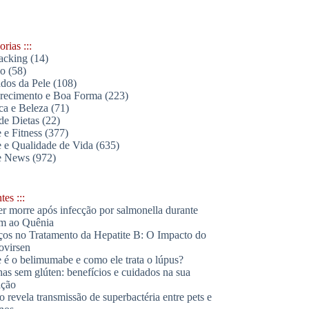
rias :::
acking
(14)
lo
(58)
dos da Pele
(108)
ecimento e Boa Forma
(223)
ica e Beleza
(71)
de Dietas
(22)
 e Fitness
(377)
 e Qualidade de Vida
(635)
e News
(972)
es :::
r morre após infecção por salmonella durante
m ao Quênia
os no Tratamento da Hepatite B: O Impacto do
ovirsen
 é o belimumabe e como ele trata o lúpus?
has sem glúten: benefícios e cuidados na sua
ação
o revela transmissão de superbactéria entre pets e