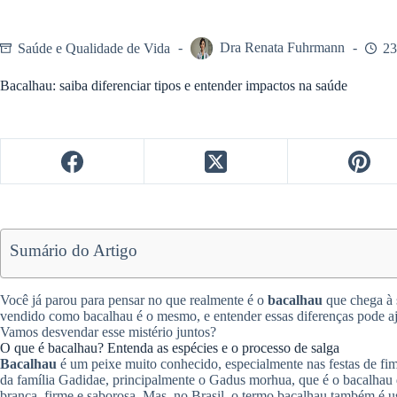
Saúde e Qualidade de Vida
Dra Renata Fuhrmann
23
Bacalhau: saiba diferenciar tipos e entender impactos na saúde
Sumário do Artigo
Você já parou para pensar no que realmente é o
bacalhau
que chega à 
vendido como bacalhau é o mesmo, e entender essas diferenças pode aju
Vamos desvendar esse mistério juntos?
O que é bacalhau? Entenda as espécies e o processo de salga
Bacalhau
é um peixe muito conhecido, especialmente nas festas de fi
da família Gadidae, principalmente o Gadus morhua, que é o bacalhau 
branca, firme e saborosa. Mas, no Brasil, o termo bacalhau também é 