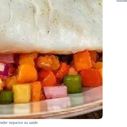
huma
tender impactos na saúde