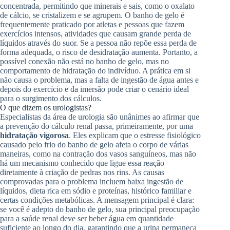
concentrada, permitindo que minerais e sais, como o oxalato
de cálcio, se cristalizem e se agrupem. O banho de gelo é
frequentemente praticado por atletas e pessoas que fazem
exercícios intensos, atividades que causam grande perda de
líquidos através do suor. Se a pessoa não repõe essa perda de
forma adequada, o risco de desidratação aumenta. Portanto, a
possível conexão não está no banho de gelo, mas no
comportamento de hidratação do indivíduo. A prática em si
não causa o problema, mas a falta de ingestão de água antes e
depois do exercício e da imersão pode criar o cenário ideal
para o surgimento dos cálculos.
O que dizem os urologistas?
Especialistas da área de urologia são unânimes ao afirmar que
a prevenção do cálculo renal passa, primeiramente, por uma
hidratação vigorosa
. Eles explicam que o estresse fisiológico
causado pelo frio do banho de gelo afeta o corpo de várias
maneiras, como na contração dos vasos sanguíneos, mas não
há um mecanismo conhecido que ligue essa reação
diretamente à criação de pedras nos rins. As causas
comprovadas para o problema incluem baixa ingestão de
líquidos, dieta rica em sódio e proteínas, histórico familiar e
certas condições metabólicas. A mensagem principal é clara:
se você é adepto do banho de gelo, sua principal preocupação
para a saúde renal deve ser beber água em quantidade
suficiente ao longo do dia, garantindo que a urina permaneça