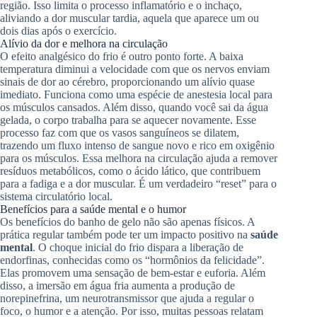
região. Isso limita o processo inflamatório e o inchaço,
aliviando a dor muscular tardia, aquela que aparece um ou
dois dias após o exercício.
Alívio da dor e melhora na circulação
O efeito analgésico do frio é outro ponto forte. A baixa
temperatura diminui a velocidade com que os nervos enviam
sinais de dor ao cérebro, proporcionando um alívio quase
imediato. Funciona como uma espécie de anestesia local para
os músculos cansados. Além disso, quando você sai da água
gelada, o corpo trabalha para se aquecer novamente. Esse
processo faz com que os vasos sanguíneos se dilatem,
trazendo um fluxo intenso de sangue novo e rico em oxigênio
para os músculos. Essa melhora na circulação ajuda a remover
resíduos metabólicos, como o ácido lático, que contribuem
para a fadiga e a dor muscular. É um verdadeiro “reset” para o
sistema circulatório local.
Benefícios para a saúde mental e o humor
Os benefícios do banho de gelo não são apenas físicos. A
prática regular também pode ter um impacto positivo na
saúde
mental
. O choque inicial do frio dispara a liberação de
endorfinas, conhecidas como os “hormônios da felicidade”.
Elas promovem uma sensação de bem-estar e euforia. Além
disso, a imersão em água fria aumenta a produção de
norepinefrina, um neurotransmissor que ajuda a regular o
foco, o humor e a atenção. Por isso, muitas pessoas relatam