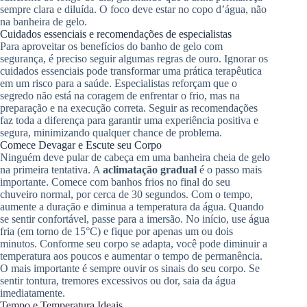
sempre clara e diluída. O foco deve estar no copo d’água, não
na banheira de gelo.
Cuidados essenciais e recomendações de especialistas
Para aproveitar os benefícios do banho de gelo com
segurança, é preciso seguir algumas regras de ouro. Ignorar os
cuidados essenciais pode transformar uma prática terapêutica
em um risco para a saúde. Especialistas reforçam que o
segredo não está na coragem de enfrentar o frio, mas na
preparação e na execução correta. Seguir as recomendações
faz toda a diferença para garantir uma experiência positiva e
segura, minimizando qualquer chance de problema.
Comece Devagar e Escute seu Corpo
Ninguém deve pular de cabeça em uma banheira cheia de gelo
na primeira tentativa. A
aclimatação gradual
é o passo mais
importante. Comece com banhos frios no final do seu
chuveiro normal, por cerca de 30 segundos. Com o tempo,
aumente a duração e diminua a temperatura da água. Quando
se sentir confortável, passe para a imersão. No início, use água
fria (em torno de 15°C) e fique por apenas um ou dois
minutos. Conforme seu corpo se adapta, você pode diminuir a
temperatura aos poucos e aumentar o tempo de permanência.
O mais importante é sempre ouvir os sinais do seu corpo. Se
sentir tontura, tremores excessivos ou dor, saia da água
imediatamente.
Tempo e Temperatura Ideais