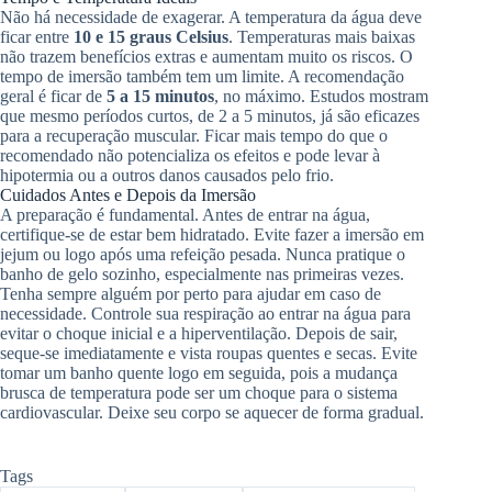
Não há necessidade de exagerar. A temperatura da água deve
ficar entre
10 e 15 graus Celsius
. Temperaturas mais baixas
não trazem benefícios extras e aumentam muito os riscos. O
tempo de imersão também tem um limite. A recomendação
geral é ficar de
5 a 15 minutos
, no máximo. Estudos mostram
que mesmo períodos curtos, de 2 a 5 minutos, já são eficazes
para a recuperação muscular. Ficar mais tempo do que o
recomendado não potencializa os efeitos e pode levar à
hipotermia ou a outros danos causados pelo frio.
Cuidados Antes e Depois da Imersão
A preparação é fundamental. Antes de entrar na água,
certifique-se de estar bem hidratado. Evite fazer a imersão em
jejum ou logo após uma refeição pesada. Nunca pratique o
banho de gelo sozinho, especialmente nas primeiras vezes.
Tenha sempre alguém por perto para ajudar em caso de
necessidade. Controle sua respiração ao entrar na água para
evitar o choque inicial e a hiperventilação. Depois de sair,
seque-se imediatamente e vista roupas quentes e secas. Evite
tomar um banho quente logo em seguida, pois a mudança
brusca de temperatura pode ser um choque para o sistema
cardiovascular. Deixe seu corpo se aquecer de forma gradual.
Tags