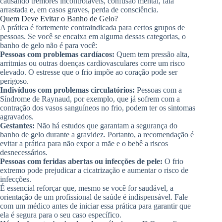
causando tremores incontroláveis, confusão mental, fala
arrastada e, em casos graves, perda de consciência.
Quem Deve Evitar o Banho de Gelo?
A prática é fortemente contraindicada para certos grupos de
pessoas. Se você se encaixa em alguma dessas categorias, o
banho de gelo não é para você:
Pessoas com problemas cardíacos:
Quem tem pressão alta,
arritmias ou outras doenças cardiovasculares corre um risco
elevado. O estresse que o frio impõe ao coração pode ser
perigoso.
Indivíduos com problemas circulatórios:
Pessoas com a
Síndrome de Raynaud, por exemplo, que já sofrem com a
contração dos vasos sanguíneos no frio, podem ter os sintomas
agravados.
Gestantes:
Não há estudos que garantam a segurança do
banho de gelo durante a gravidez. Portanto, a recomendação é
evitar a prática para não expor a mãe e o bebê a riscos
desnecessários.
Pessoas com feridas abertas ou infecções de pele:
O frio
extremo pode prejudicar a cicatrização e aumentar o risco de
infecções.
É essencial reforçar que, mesmo se você for saudável, a
orientação de um profissional de saúde é indispensável. Fale
com um médico antes de iniciar essa prática para garantir que
ela é segura para o seu caso específico.