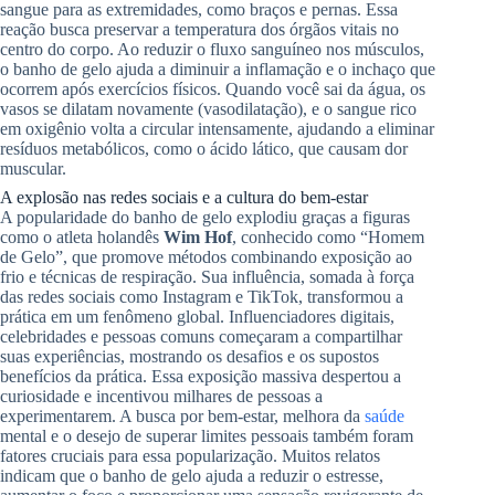
sangue para as extremidades, como braços e pernas. Essa
reação busca preservar a temperatura dos órgãos vitais no
centro do corpo. Ao reduzir o fluxo sanguíneo nos músculos,
o banho de gelo ajuda a diminuir a inflamação e o inchaço que
ocorrem após exercícios físicos. Quando você sai da água, os
vasos se dilatam novamente (vasodilatação), e o sangue rico
em oxigênio volta a circular intensamente, ajudando a eliminar
resíduos metabólicos, como o ácido lático, que causam dor
muscular.
A explosão nas redes sociais e a cultura do bem-estar
A popularidade do banho de gelo explodiu graças a figuras
como o atleta holandês
Wim Hof
, conhecido como “Homem
de Gelo”, que promove métodos combinando exposição ao
frio e técnicas de respiração. Sua influência, somada à força
das redes sociais como Instagram e TikTok, transformou a
prática em um fenômeno global. Influenciadores digitais,
celebridades e pessoas comuns começaram a compartilhar
suas experiências, mostrando os desafios e os supostos
benefícios da prática. Essa exposição massiva despertou a
curiosidade e incentivou milhares de pessoas a
experimentarem. A busca por bem-estar, melhora da
saúde
mental e o desejo de superar limites pessoais também foram
fatores cruciais para essa popularização. Muitos relatos
indicam que o banho de gelo ajuda a reduzir o estresse,