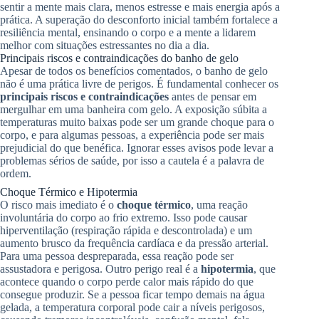
sentir a mente mais clara, menos estresse e mais energia após a
prática. A superação do desconforto inicial também fortalece a
resiliência mental, ensinando o corpo e a mente a lidarem
melhor com situações estressantes no dia a dia.
Principais riscos e contraindicações do banho de gelo
Apesar de todos os benefícios comentados, o banho de gelo
não é uma prática livre de perigos. É fundamental conhecer os
principais riscos e contraindicações
antes de pensar em
mergulhar em uma banheira com gelo. A exposição súbita a
temperaturas muito baixas pode ser um grande choque para o
corpo, e para algumas pessoas, a experiência pode ser mais
prejudicial do que benéfica. Ignorar esses avisos pode levar a
problemas sérios de saúde, por isso a cautela é a palavra de
ordem.
Choque Térmico e Hipotermia
O risco mais imediato é o
choque térmico
, uma reação
involuntária do corpo ao frio extremo. Isso pode causar
hiperventilação (respiração rápida e descontrolada) e um
aumento brusco da frequência cardíaca e da pressão arterial.
Para uma pessoa despreparada, essa reação pode ser
assustadora e perigosa. Outro perigo real é a
hipotermia
, que
acontece quando o corpo perde calor mais rápido do que
consegue produzir. Se a pessoa ficar tempo demais na água
gelada, a temperatura corporal pode cair a níveis perigosos,