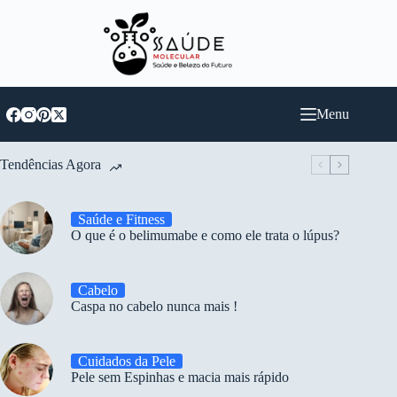
Pular
para
o
conteúdo
Menu
Tendências Agora
Saúde e Fitness
O que é o belimumabe e como ele trata o lúpus?
Cabelo
Caspa no cabelo nunca mais !
Cuidados da Pele
Pele sem Espinhas e macia mais rápido