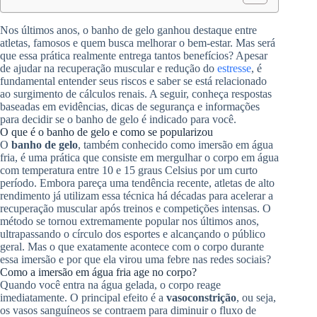
Nos últimos anos, o banho de gelo ganhou destaque entre
atletas, famosos e quem busca melhorar o bem-estar. Mas será
que essa prática realmente entrega tantos benefícios? Apesar
de ajudar na recuperação muscular e redução do
estresse
, é
fundamental entender seus riscos e saber se está relacionado
ao surgimento de cálculos renais. A seguir, conheça respostas
baseadas em evidências, dicas de segurança e informações
para decidir se o banho de gelo é indicado para você.
O que é o banho de gelo e como se popularizou
O
banho de gelo
, também conhecido como imersão em água
fria, é uma prática que consiste em mergulhar o corpo em água
com temperatura entre 10 e 15 graus Celsius por um curto
período. Embora pareça uma tendência recente, atletas de alto
rendimento já utilizam essa técnica há décadas para acelerar a
recuperação muscular após treinos e competições intensas. O
método se tornou extremamente popular nos últimos anos,
ultrapassando o círculo dos esportes e alcançando o público
geral. Mas o que exatamente acontece com o corpo durante
essa imersão e por que ela virou uma febre nas redes sociais?
Como a imersão em água fria age no corpo?
Quando você entra na água gelada, o corpo reage
imediatamente. O principal efeito é a
vasoconstrição
, ou seja,
os vasos sanguíneos se contraem para diminuir o fluxo de