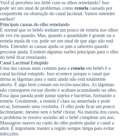
Você já percebeu seu bebê com os olhos remelando? Isso
pode ser um sinal de problemas, como
remela
causada por
conjuntivite ou obstrução do canal lacrimal. Vamos entender
melhor!
Principais causas do olho remelando
É normal que os bebês tenham um pouco de remela nos olhos
de vez em quando. Mas, quando a quantidade é grande ou a
remela muda de cor, pode ser um sinal de que algo não está
bem. Entender as causas ajuda os pais a saberem quando
procurar ajuda. Existem algumas razões principais para o olho
do bebê ficar remelando.
Canal Lacrimal Entupido
Uma das causas mais comuns para a
remela
em bebês é o
canal lacrimal entupido. Isso acontece porque o canal que
drena as lágrimas para o nariz ainda não está totalmente
aberto. É algo bem comum em recém-nascidos. As lágrimas
não conseguem escoar direito e acabam acumulando no olho.
Essa água parada pode juntar sujeira e bactérias, formando a
remela. Geralmente, a remela é clara ou amarelada e pode
secar, formando uma crostinha. O olho pode ficar um pouco
lacrimejante, mesmo sem o bebê chorar. Na maioria dos casos,
o problema se resolve sozinho até o bebê completar um ano.
Massagens suaves no canto do olho podem ajudar o canal a
abrir. É importante manter a região sempre limpa para evitar
infecções.