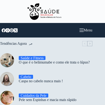
Pular
para
o
conteúdo
Menu
Tendências Agora
Saúde e Fitness
O que é o belimumabe e como ele trata o lúpus?
Cabelo
Caspa no cabelo nunca mais !
Cuidados da Pele
Pele sem Espinhas e macia mais rápido