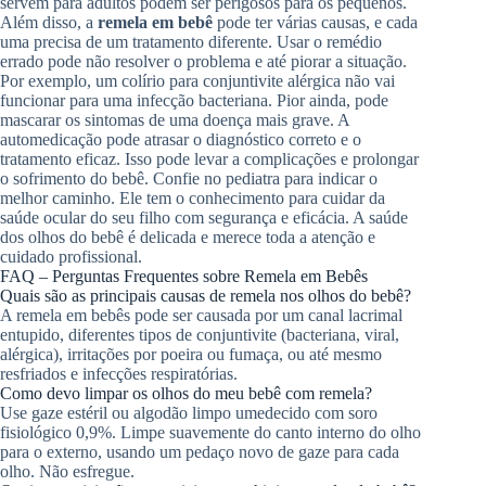
servem para adultos podem ser perigosos para os pequenos.
Além disso, a
remela em bebê
pode ter várias causas, e cada
uma precisa de um tratamento diferente. Usar o remédio
errado pode não resolver o problema e até piorar a situação.
Por exemplo, um colírio para conjuntivite alérgica não vai
funcionar para uma infecção bacteriana. Pior ainda, pode
mascarar os sintomas de uma doença mais grave. A
automedicação pode atrasar o diagnóstico correto e o
tratamento eficaz. Isso pode levar a complicações e prolongar
o sofrimento do bebê. Confie no pediatra para indicar o
melhor caminho. Ele tem o conhecimento para cuidar da
saúde ocular do seu filho com segurança e eficácia. A saúde
dos olhos do bebê é delicada e merece toda a atenção e
cuidado profissional.
FAQ – Perguntas Frequentes sobre Remela em Bebês
Quais são as principais causas de remela nos olhos do bebê?
A remela em bebês pode ser causada por um canal lacrimal
entupido, diferentes tipos de conjuntivite (bacteriana, viral,
alérgica), irritações por poeira ou fumaça, ou até mesmo
resfriados e infecções respiratórias.
Como devo limpar os olhos do meu bebê com remela?
Use gaze estéril ou algodão limpo umedecido com soro
fisiológico 0,9%. Limpe suavemente do canto interno do olho
para o externo, usando um pedaço novo de gaze para cada
olho. Não esfregue.