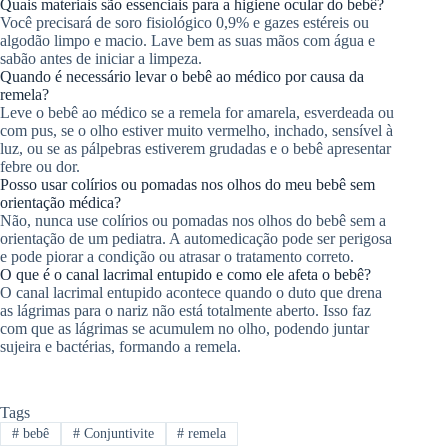
Quais materiais são essenciais para a higiene ocular do bebê?
Você precisará de soro fisiológico 0,9% e gazes estéreis ou
algodão limpo e macio. Lave bem as suas mãos com água e
sabão antes de iniciar a limpeza.
Quando é necessário levar o bebê ao médico por causa da
remela?
Leve o bebê ao médico se a remela for amarela, esverdeada ou
com pus, se o olho estiver muito vermelho, inchado, sensível à
luz, ou se as pálpebras estiverem grudadas e o bebê apresentar
febre ou dor.
Posso usar colírios ou pomadas nos olhos do meu bebê sem
orientação médica?
Não, nunca use colírios ou pomadas nos olhos do bebê sem a
orientação de um pediatra. A automedicação pode ser perigosa
e pode piorar a condição ou atrasar o tratamento correto.
O que é o canal lacrimal entupido e como ele afeta o bebê?
O canal lacrimal entupido acontece quando o duto que drena
as lágrimas para o nariz não está totalmente aberto. Isso faz
com que as lágrimas se acumulem no olho, podendo juntar
sujeira e bactérias, formando a remela.
Tags
#
bebê
#
Conjuntivite
#
remela