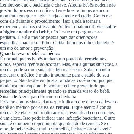
Lembre-se que a paciência é chave. Alguns bebês podem não
gostar do processo no início. Tente fazer a limpeza em um
momento em que o bebê esteja calmo e relaxado. Converse
com ele durante o procedimento. Isso ajuda a tornar a
experiência menos estressante. Se tiver qualquer dúvida sobre
a
higiene ocular do bebê
, não hesite em perguntar ao
pediatra. Ele é a melhor pessoa para dar orientações
específicas para o seu filho. Cuidar bem dos olhos do bebê é
um ato de amor e prevenção.
Quando levar o bebê ao médico
É normal que os bebês tenham um pouco de
remela
nos
olhos, especialmente ao acordar. Mas, em algumas situações, a
remela pode ser um sinal de algo mais sério. Saber quando
procurar o médico é muito importante para a saúde do seu
pequeno. Não hesite em buscar ajuda se você notar qualquer
mudança preocupante. É sempre melhor prevenir do que
remediar, principalmente quando se trata da visão do bebê.
Sinais de Alerta para Procurar o Pediatra
Existem alguns sinais claros que indicam que é hora de levar o
bebê ao médico por causa da
remela
. Fique atento à cor da
remela. Se ela estiver muito amarela, esverdeada ou com pus,
é um alerta. Isso pode indicar uma infecção bacteriana. Outro
sinal é o aumento repentino da quantidade de remela. Se o
olho do bebê estiver muito vermelho, inchado ou sensível à