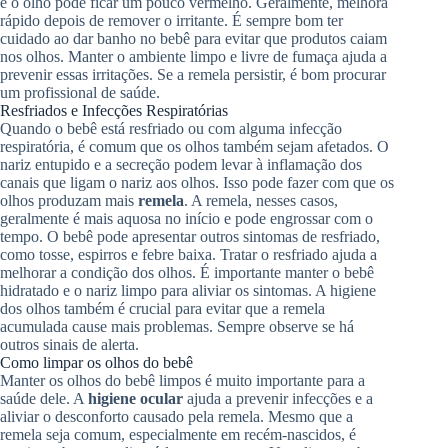
e o olho pode ficar um pouco vermelho. Geralmente, melhora
rápido depois de remover o irritante. É sempre bom ter
cuidado ao dar banho no bebê para evitar que produtos caiam
nos olhos. Manter o ambiente limpo e livre de fumaça ajuda a
prevenir essas irritações. Se a remela persistir, é bom procurar
um profissional de saúde.
Resfriados e Infecções Respiratórias
Quando o bebê está resfriado ou com alguma infecção
respiratória, é comum que os olhos também sejam afetados. O
nariz entupido e a secreção podem levar à inflamação dos
canais que ligam o nariz aos olhos. Isso pode fazer com que os
olhos produzam mais
remela
. A remela, nesses casos,
geralmente é mais aquosa no início e pode engrossar com o
tempo. O bebê pode apresentar outros sintomas de resfriado,
como tosse, espirros e febre baixa. Tratar o resfriado ajuda a
melhorar a condição dos olhos. É importante manter o bebê
hidratado e o nariz limpo para aliviar os sintomas. A higiene
dos olhos também é crucial para evitar que a remela
acumulada cause mais problemas. Sempre observe se há
outros sinais de alerta.
Como limpar os olhos do bebê
Manter os olhos do bebê limpos é muito importante para a
saúde dele. A
higiene ocular
ajuda a prevenir infecções e a
aliviar o desconforto causado pela remela. Mesmo que a
remela seja comum, especialmente em recém-nascidos, é