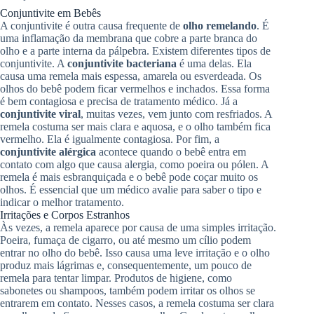
Conjuntivite em Bebês
A conjuntivite é outra causa frequente de
olho remelando
. É
uma inflamação da membrana que cobre a parte branca do
olho e a parte interna da pálpebra. Existem diferentes tipos de
conjuntivite. A
conjuntivite bacteriana
é uma delas. Ela
causa uma remela mais espessa, amarela ou esverdeada. Os
olhos do bebê podem ficar vermelhos e inchados. Essa forma
é bem contagiosa e precisa de tratamento médico. Já a
conjuntivite viral
, muitas vezes, vem junto com resfriados. A
remela costuma ser mais clara e aquosa, e o olho também fica
vermelho. Ela é igualmente contagiosa. Por fim, a
conjuntivite alérgica
acontece quando o bebê entra em
contato com algo que causa alergia, como poeira ou pólen. A
remela é mais esbranquiçada e o bebê pode coçar muito os
olhos. É essencial que um médico avalie para saber o tipo e
indicar o melhor tratamento.
Irritações e Corpos Estranhos
Às vezes, a remela aparece por causa de uma simples irritação.
Poeira, fumaça de cigarro, ou até mesmo um cílio podem
entrar no olho do bebê. Isso causa uma leve irritação e o olho
produz mais lágrimas e, consequentemente, um pouco de
remela para tentar limpar. Produtos de higiene, como
sabonetes ou shampoos, também podem irritar os olhos se
entrarem em contato. Nesses casos, a remela costuma ser clara