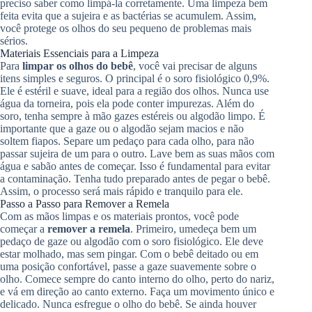
preciso saber como limpá-la corretamente. Uma limpeza bem
feita evita que a sujeira e as bactérias se acumulem. Assim,
você protege os olhos do seu pequeno de problemas mais
sérios.
Materiais Essenciais para a Limpeza
Para
limpar os olhos do bebê
, você vai precisar de alguns
itens simples e seguros. O principal é o soro fisiológico 0,9%.
Ele é estéril e suave, ideal para a região dos olhos. Nunca use
água da torneira, pois ela pode conter impurezas. Além do
soro, tenha sempre à mão gazes estéreis ou algodão limpo. É
importante que a gaze ou o algodão sejam macios e não
soltem fiapos. Separe um pedaço para cada olho, para não
passar sujeira de um para o outro. Lave bem as suas mãos com
água e sabão antes de começar. Isso é fundamental para evitar
a contaminação. Tenha tudo preparado antes de pegar o bebê.
Assim, o processo será mais rápido e tranquilo para ele.
Passo a Passo para Remover a Remela
Com as mãos limpas e os materiais prontos, você pode
começar a
remover a remela
. Primeiro, umedeça bem um
pedaço de gaze ou algodão com o soro fisiológico. Ele deve
estar molhado, mas sem pingar. Com o bebê deitado ou em
uma posição confortável, passe a gaze suavemente sobre o
olho. Comece sempre do canto interno do olho, perto do nariz,
e vá em direção ao canto externo. Faça um movimento único e
delicado. Nunca esfregue o olho do bebê. Se ainda houver