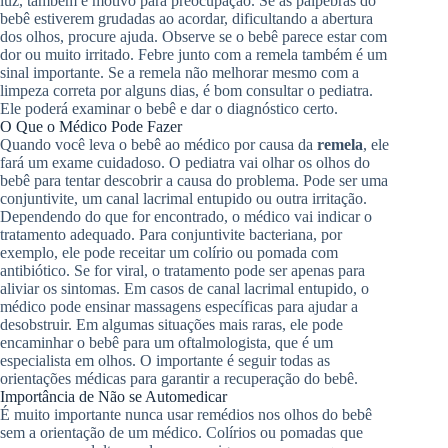
luz, também é motivo para preocupação. Se as pálpebras do
bebê estiverem grudadas ao acordar, dificultando a abertura
dos olhos, procure ajuda. Observe se o bebê parece estar com
dor ou muito irritado. Febre junto com a remela também é um
sinal importante. Se a remela não melhorar mesmo com a
limpeza correta por alguns dias, é bom consultar o pediatra.
Ele poderá examinar o bebê e dar o diagnóstico certo.
O Que o Médico Pode Fazer
Quando você leva o bebê ao médico por causa da
remela
, ele
fará um exame cuidadoso. O pediatra vai olhar os olhos do
bebê para tentar descobrir a causa do problema. Pode ser uma
conjuntivite, um canal lacrimal entupido ou outra irritação.
Dependendo do que for encontrado, o médico vai indicar o
tratamento adequado. Para conjuntivite bacteriana, por
exemplo, ele pode receitar um colírio ou pomada com
antibiótico. Se for viral, o tratamento pode ser apenas para
aliviar os sintomas. Em casos de canal lacrimal entupido, o
médico pode ensinar massagens específicas para ajudar a
desobstruir. Em algumas situações mais raras, ele pode
encaminhar o bebê para um oftalmologista, que é um
especialista em olhos. O importante é seguir todas as
orientações médicas para garantir a recuperação do bebê.
Importância de Não se Automedicar
É muito importante nunca usar remédios nos olhos do bebê
sem a orientação de um médico. Colírios ou pomadas que