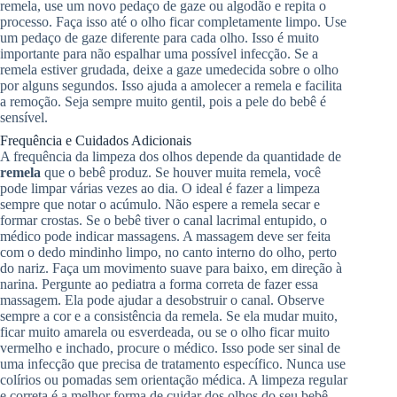
remela, use um novo pedaço de gaze ou algodão e repita o
processo. Faça isso até o olho ficar completamente limpo. Use
um pedaço de gaze diferente para cada olho. Isso é muito
importante para não espalhar uma possível infecção. Se a
remela estiver grudada, deixe a gaze umedecida sobre o olho
por alguns segundos. Isso ajuda a amolecer a remela e facilita
a remoção. Seja sempre muito gentil, pois a pele do bebê é
sensível.
Frequência e Cuidados Adicionais
A frequência da limpeza dos olhos depende da quantidade de
remela
que o bebê produz. Se houver muita remela, você
pode limpar várias vezes ao dia. O ideal é fazer a limpeza
sempre que notar o acúmulo. Não espere a remela secar e
formar crostas. Se o bebê tiver o canal lacrimal entupido, o
médico pode indicar massagens. A massagem deve ser feita
com o dedo mindinho limpo, no canto interno do olho, perto
do nariz. Faça um movimento suave para baixo, em direção à
narina. Pergunte ao pediatra a forma correta de fazer essa
massagem. Ela pode ajudar a desobstruir o canal. Observe
sempre a cor e a consistência da remela. Se ela mudar muito,
ficar muito amarela ou esverdeada, ou se o olho ficar muito
vermelho e inchado, procure o médico. Isso pode ser sinal de
uma infecção que precisa de tratamento específico. Nunca use
colírios ou pomadas sem orientação médica. A limpeza regular
e correta é a melhor forma de cuidar dos olhos do seu bebê.