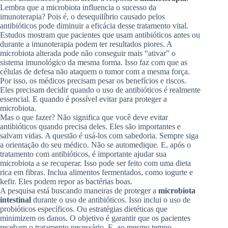
Lembra que a microbiota influencia o sucesso da
imunoterapia? Pois é, o desequilíbrio causado pelos
antibióticos pode diminuir a eficácia desse tratamento vital.
Estudos mostram que pacientes que usam antibióticos antes ou
durante a imunoterapia podem ter resultados piores. A
microbiota alterada pode não conseguir mais “ativar” o
sistema imunológico da mesma forma. Isso faz com que as
células de defesa não ataquem o tumor com a mesma força.
Por isso, os médicos precisam pesar os benefícios e riscos.
Eles precisam decidir quando o uso de antibióticos é realmente
essencial. E quando é possível evitar para proteger a
microbiota.
Mas o que fazer? Não significa que você deve evitar
antibióticos quando precisa deles. Eles são importantes e
salvam vidas. A questão é usá-los com sabedoria. Sempre siga
a orientação do seu médico. Não se automedique. E, após o
tratamento com antibióticos, é importante ajudar sua
microbiota a se recuperar. Isso pode ser feito com uma dieta
rica em fibras. Inclua alimentos fermentados, como iogurte e
kefir. Eles podem repor as bactérias boas.
A pesquisa está buscando maneiras de proteger a
microbiota
intestinal
durante o uso de antibióticos. Isso inclui o uso de
probióticos específicos. Ou estratégias dietéticas que
minimizem os danos. O objetivo é garantir que os pacientes
recebam o tratamento necessário. E, ao mesmo tempo,