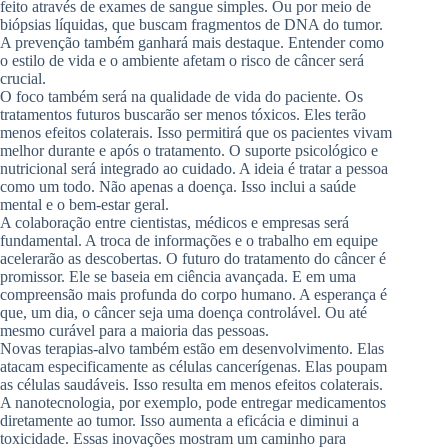
feito através de exames de sangue simples. Ou por meio de
biópsias líquidas, que buscam fragmentos de DNA do tumor.
A prevenção também ganhará mais destaque. Entender como
o estilo de vida e o ambiente afetam o risco de câncer será
crucial.
O foco também será na qualidade de vida do paciente. Os
tratamentos futuros buscarão ser menos tóxicos. Eles terão
menos efeitos colaterais. Isso permitirá que os pacientes vivam
melhor durante e após o tratamento. O suporte psicológico e
nutricional será integrado ao cuidado. A ideia é tratar a pessoa
como um todo. Não apenas a doença. Isso inclui a saúde
mental e o bem-estar geral.
A colaboração entre cientistas, médicos e empresas será
fundamental. A troca de informações e o trabalho em equipe
acelerarão as descobertas. O futuro do tratamento do câncer é
promissor. Ele se baseia em ciência avançada. E em uma
compreensão mais profunda do corpo humano. A esperança é
que, um dia, o câncer seja uma doença controlável. Ou até
mesmo curável para a maioria das pessoas.
Novas terapias-alvo também estão em desenvolvimento. Elas
atacam especificamente as células cancerígenas. Elas poupam
as células saudáveis. Isso resulta em menos efeitos colaterais.
A nanotecnologia, por exemplo, pode entregar medicamentos
diretamente ao tumor. Isso aumenta a eficácia e diminui a
toxicidade. Essas inovações mostram um caminho para