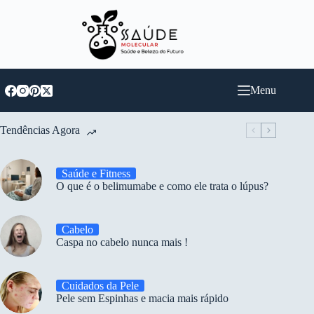
Pular
para
o
conteúdo
Menu
Tendências Agora
Saúde e Fitness
O que é o belimumabe e como ele trata o lúpus?
Cabelo
Caspa no cabelo nunca mais !
Cuidados da Pele
Pele sem Espinhas e macia mais rápido