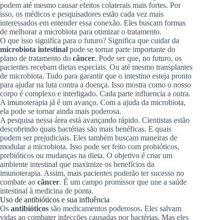
podem até mesmo causar efeitos colaterais mais fortes. Por
isso, os médicos e pesquisadores estão cada vez mais
interessados em entender essa conexão. Eles buscam formas
de melhorar a microbiota para otimizar o tratamento.
O que isso significa para o futuro? Significa que cuidar da
microbiota intestinal
pode se tornar parte importante do
plano de tratamento do
câncer
. Pode ser que, no futuro, os
pacientes recebam dietas especiais. Ou até mesmo transplantes
de microbiota. Tudo para garantir que o intestino esteja pronto
para ajudar na luta contra a doença. Isso mostra como o nosso
corpo é complexo e interligado. Cada parte influencia a outra.
A imunoterapia já é um avanço. Com a ajuda da microbiota,
ela pode se tornar ainda mais poderosa.
A pesquisa nessa área está avançando rápido. Cientistas estão
descobrindo quais bactérias são mais benéficas. E quais
podem ser prejudiciais. Eles também buscam maneiras de
modular a microbiota. Isso pode ser feito com probióticos,
prebióticos ou mudanças na dieta. O objetivo é criar um
ambiente intestinal que maximize os benefícios da
imunoterapia. Assim, mais pacientes poderão ter sucesso no
combate ao
câncer
. É um campo promissor que une a saúde
intestinal à medicina de ponta.
Uso de antibióticos e sua influência
Os
antibióticos
são medicamentos poderosos. Eles salvam
vidas ao combater infecções causadas por bactérias. Mas eles