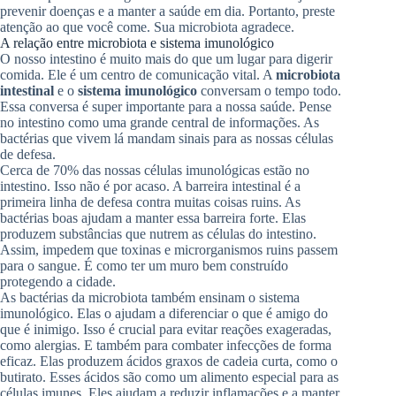
prevenir doenças e a manter a saúde em dia. Portanto, preste
atenção ao que você come. Sua microbiota agradece.
A relação entre microbiota e sistema imunológico
O nosso intestino é muito mais do que um lugar para digerir
comida. Ele é um centro de comunicação vital. A
microbiota
intestinal
e o
sistema imunológico
conversam o tempo todo.
Essa conversa é super importante para a nossa saúde. Pense
no intestino como uma grande central de informações. As
bactérias que vivem lá mandam sinais para as nossas células
de defesa.
Cerca de 70% das nossas células imunológicas estão no
intestino. Isso não é por acaso. A barreira intestinal é a
primeira linha de defesa contra muitas coisas ruins. As
bactérias boas ajudam a manter essa barreira forte. Elas
produzem substâncias que nutrem as células do intestino.
Assim, impedem que toxinas e microrganismos ruins passem
para o sangue. É como ter um muro bem construído
protegendo a cidade.
As bactérias da microbiota também ensinam o sistema
imunológico. Elas o ajudam a diferenciar o que é amigo do
que é inimigo. Isso é crucial para evitar reações exageradas,
como alergias. E também para combater infecções de forma
eficaz. Elas produzem ácidos graxos de cadeia curta, como o
butirato. Esses ácidos são como um alimento especial para as
células imunes. Eles ajudam a reduzir inflamações e a manter