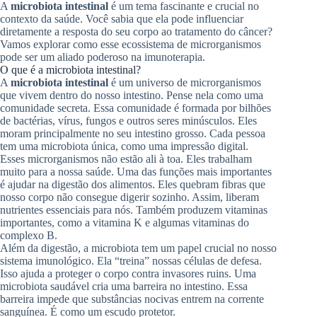
A
microbiota intestinal
é um tema fascinante e crucial no
contexto da saúde. Você sabia que ela pode influenciar
diretamente a resposta do seu corpo ao tratamento do câncer?
Vamos explorar como esse ecossistema de microrganismos
pode ser um aliado poderoso na imunoterapia.
O que é a microbiota intestinal?
A
microbiota intestinal
é um universo de microrganismos
que vivem dentro do nosso intestino. Pense nela como uma
comunidade secreta. Essa comunidade é formada por bilhões
de bactérias, vírus, fungos e outros seres minúsculos. Eles
moram principalmente no seu intestino grosso. Cada pessoa
tem uma microbiota única, como uma impressão digital.
Esses microrganismos não estão ali à toa. Eles trabalham
muito para a nossa saúde. Uma das funções mais importantes
é ajudar na digestão dos alimentos. Eles quebram fibras que
nosso corpo não consegue digerir sozinho. Assim, liberam
nutrientes essenciais para nós. Também produzem vitaminas
importantes, como a vitamina K e algumas vitaminas do
complexo B.
Além da digestão, a microbiota tem um papel crucial no nosso
sistema imunológico. Ela “treina” nossas células de defesa.
Isso ajuda a proteger o corpo contra invasores ruins. Uma
microbiota saudável cria uma barreira no intestino. Essa
barreira impede que substâncias nocivas entrem na corrente
sanguínea. É como um escudo protetor.