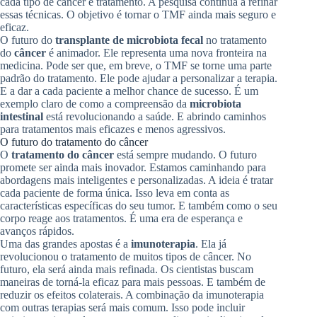
cada tipo de câncer e tratamento. A pesquisa continua a refinar
essas técnicas. O objetivo é tornar o TMF ainda mais seguro e
eficaz.
O futuro do
transplante de microbiota fecal
no tratamento
do
câncer
é animador. Ele representa uma nova fronteira na
medicina. Pode ser que, em breve, o TMF se torne uma parte
padrão do tratamento. Ele pode ajudar a personalizar a terapia.
E a dar a cada paciente a melhor chance de sucesso. É um
exemplo claro de como a compreensão da
microbiota
intestinal
está revolucionando a saúde. E abrindo caminhos
para tratamentos mais eficazes e menos agressivos.
O futuro do tratamento do câncer
O
tratamento do câncer
está sempre mudando. O futuro
promete ser ainda mais inovador. Estamos caminhando para
abordagens mais inteligentes e personalizadas. A ideia é tratar
cada paciente de forma única. Isso leva em conta as
características específicas do seu tumor. E também como o seu
corpo reage aos tratamentos. É uma era de esperança e
avanços rápidos.
Uma das grandes apostas é a
imunoterapia
. Ela já
revolucionou o tratamento de muitos tipos de câncer. No
futuro, ela será ainda mais refinada. Os cientistas buscam
maneiras de torná-la eficaz para mais pessoas. E também de
reduzir os efeitos colaterais. A combinação da imunoterapia
com outras terapias será mais comum. Isso pode incluir