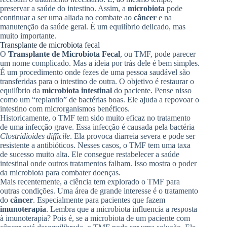
preservar a saúde do intestino. Assim, a
microbiota
pode
continuar a ser uma aliada no combate ao
câncer
e na
manutenção da saúde geral. É um equilíbrio delicado, mas
muito importante.
Transplante de microbiota fecal
O
Transplante de Microbiota Fecal
, ou TMF, pode parecer
um nome complicado. Mas a ideia por trás dele é bem simples.
É um procedimento onde fezes de uma pessoa saudável são
transferidas para o intestino de outra. O objetivo é restaurar o
equilíbrio da
microbiota intestinal
do paciente. Pense nisso
como um “replantio” de bactérias boas. Ele ajuda a repovoar o
intestino com microrganismos benéficos.
Historicamente, o TMF tem sido muito eficaz no tratamento
de uma infecção grave. Essa infecção é causada pela bactéria
Clostridioides difficile
. Ela provoca diarreia severa e pode ser
resistente a antibióticos. Nesses casos, o TMF tem uma taxa
de sucesso muito alta. Ele consegue restabelecer a saúde
intestinal onde outros tratamentos falham. Isso mostra o poder
da microbiota para combater doenças.
Mais recentemente, a ciência tem explorado o TMF para
outras condições. Uma área de grande interesse é o tratamento
do
câncer
. Especialmente para pacientes que fazem
imunoterapia
. Lembra que a microbiota influencia a resposta
à imunoterapia? Pois é, se a microbiota de um paciente com