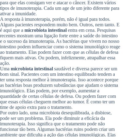
para que elas consigam ver e atacar o câncer. Existem vários
tipos de imunoterapia. Cada um age de um jeito diferente para
ativar a imunidade.
A resposta à imunoterapia, porém, não é igual para todos.
Alguns pacientes respondem muito bem. Outros, nem tanto. E
é aqui que a
microbiota intestinal
entra em cena. Pesquisas
recentes mostram uma ligação forte entre a saúde do intestino
e o sucesso da imunoterapia. As bactérias que vivem no nosso
intestino podem influenciar como o sistema imunológico reage
ao tratamento. Elas podem fazer com que as células de defesa
fiquem mais ativas. Ou podem, infelizmente, atrapalhar essa
ação.
Uma
microbiota intestinal
saudável e diversa parece ser um
bom sinal. Pacientes com um intestino equilibrado tendem a
ter uma resposta melhor à imunoterapia. Isso acontece porque
as bactérias boas produzem substâncias que ajudam o sistema
imunológico. Elas podem, por exemplo, aumentar a
quantidade de certas células de defesa. Ou podem fazer com
que essas células cheguem melhor ao tumor. É como ter um
time de apoio extra para o tratamento.
Por outro lado, uma microbiota desequilibrada, a disbiose,
pode ser um problema. Ela pode diminuir a eficácia da
imunoterapia. Isso significa que o tratamento pode não
funcionar tão bem. Algumas bactérias ruins podem criar um
ambiente que dificulta a ação das células imunológicas. Elas