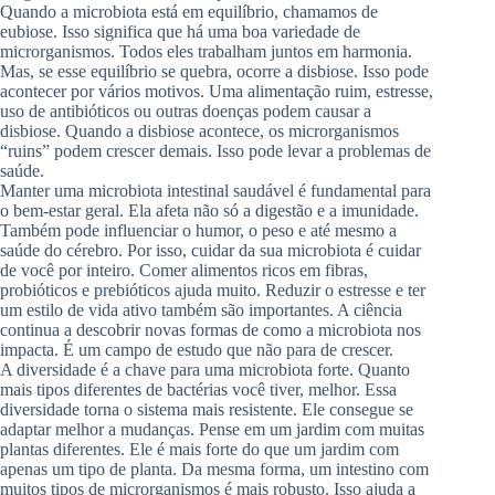
Quando a microbiota está em equilíbrio, chamamos de
eubiose. Isso significa que há uma boa variedade de
microrganismos. Todos eles trabalham juntos em harmonia.
Mas, se esse equilíbrio se quebra, ocorre a disbiose. Isso pode
acontecer por vários motivos. Uma alimentação ruim, estresse,
uso de antibióticos ou outras doenças podem causar a
disbiose. Quando a disbiose acontece, os microrganismos
“ruins” podem crescer demais. Isso pode levar a problemas de
saúde.
Manter uma microbiota intestinal saudável é fundamental para
o bem-estar geral. Ela afeta não só a digestão e a imunidade.
Também pode influenciar o humor, o peso e até mesmo a
saúde do cérebro. Por isso, cuidar da sua microbiota é cuidar
de você por inteiro. Comer alimentos ricos em fibras,
probióticos e prebióticos ajuda muito. Reduzir o estresse e ter
um estilo de vida ativo também são importantes. A ciência
continua a descobrir novas formas de como a microbiota nos
impacta. É um campo de estudo que não para de crescer.
A diversidade é a chave para uma microbiota forte. Quanto
mais tipos diferentes de bactérias você tiver, melhor. Essa
diversidade torna o sistema mais resistente. Ele consegue se
adaptar melhor a mudanças. Pense em um jardim com muitas
plantas diferentes. Ele é mais forte do que um jardim com
apenas um tipo de planta. Da mesma forma, um intestino com
muitos tipos de microrganismos é mais robusto. Isso ajuda a