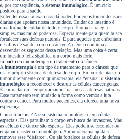
e, por consequência, o
sistema imunológico
. É um ciclo
positivo para a saúde.
Entender essa conexão nos dá poder. Podemos tomar decisões
diárias que apoiam nossa imunidade. Cuidar do intestino é
uma forma de cuidar de todo o corpo. É uma estratégia
simples, mas muito poderosa. Especialmente para quem busca
fortalecer suas defesas naturais. E para aqueles que enfrentam
desafios de saúde, como o câncer. A ciência continua a
desvendar os segredos dessa relação. Mas uma coisa é certa:
um intestino feliz significa um corpo mais forte.
Impacto da imunoterapia no tratamento do câncer
A
imunoterapia
é um tipo de tratamento para o
câncer
que
usa o próprio sistema de defesa do corpo. Em vez de atacar o
tumor diretamente com quimioterapia, ela “ensina” o
sistema
imunológico
a reconhecer e destruir as células cancerígenas.
É como dar um “empurrãozinho” nas nossas defesas naturais.
Esse tratamento tem mudado a forma como vemos a luta
contra o câncer. Para muitos pacientes, ela oferece uma nova
esperança.
Como funciona? Nosso sistema imunológico tem células
especiais. Elas patrulham o corpo em busca de invasores. Mas
as células de câncer são espertas. Elas podem se esconder ou
enganar o sistema imunológico. A imunoterapia ajuda a
remover esse “disfarce”. Ou ela fortalece as células de defesa