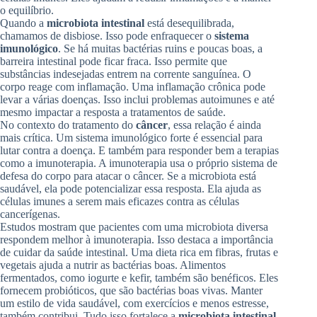
o equilíbrio.
Quando a
microbiota intestinal
está desequilibrada,
chamamos de disbiose. Isso pode enfraquecer o
sistema
imunológico
. Se há muitas bactérias ruins e poucas boas, a
barreira intestinal pode ficar fraca. Isso permite que
substâncias indesejadas entrem na corrente sanguínea. O
corpo reage com inflamação. Uma inflamação crônica pode
levar a várias doenças. Isso inclui problemas autoimunes e até
mesmo impactar a resposta a tratamentos de saúde.
No contexto do tratamento do
câncer
, essa relação é ainda
mais crítica. Um sistema imunológico forte é essencial para
lutar contra a doença. E também para responder bem a terapias
como a imunoterapia. A imunoterapia usa o próprio sistema de
defesa do corpo para atacar o câncer. Se a microbiota está
saudável, ela pode potencializar essa resposta. Ela ajuda as
células imunes a serem mais eficazes contra as células
cancerígenas.
Estudos mostram que pacientes com uma microbiota diversa
respondem melhor à imunoterapia. Isso destaca a importância
de cuidar da saúde intestinal. Uma dieta rica em fibras, frutas e
vegetais ajuda a nutrir as bactérias boas. Alimentos
fermentados, como iogurte e kefir, também são benéficos. Eles
fornecem probióticos, que são bactérias boas vivas. Manter
um estilo de vida saudável, com exercícios e menos estresse,
também contribui. Tudo isso fortalece a
microbiota intestinal