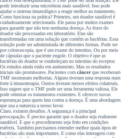
câncer está desequilibrada, o TMF pode ser uma solução. Ele
pode introduzir uma microbiota mais saudável. Isso pode
ajudar o sistema imunológico a reagir melhor ao tratamento.
Como funciona na prática? Primeiro, um doador saudável é
cuidadosamente selecionado. Ele passa por muitos exames
para garantir que não tem nenhuma doença. As fezes do
doador são processadas em laboratório. Elas são
transformadas em uma solução que contém as bactérias. Essa
solução pode ser administrada de diferentes formas. Pode ser
por colonoscopia, que é um exame do intestino. Ou por meio
de cápsulas que o paciente engole. O objetivo é que as
bactérias do doador se estabeleçam no intestino do receptor.
Os estudos ainda estão em andamento. Mas os resultados
iniciais são promissores. Pacientes com
câncer
que receberam
TMF mostraram melhorias. Alguns tiveram uma resposta mais
forte à imunoterapia. Outros tiveram menos efeitos colaterais.
Isso sugere que o TMF pode ser uma ferramenta valiosa. Ele
pode otimizar os tratamentos existentes. E oferecer novas
esperanças para quem luta contra a doença. É uma abordagem
que usa a natureza a nosso favor.
Claro, existem desafios. A segurança é a principal
preocupação. É preciso garantir que o doador seja realmente
saudável. E que o procedimento seja feito em condições
estéreis. Também precisamos entender melhor quais tipos de
bactérias são mais importantes. E como elas interagem com