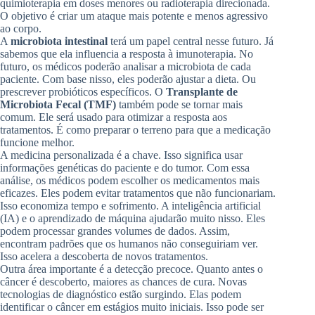
quimioterapia em doses menores ou radioterapia direcionada.
O objetivo é criar um ataque mais potente e menos agressivo
ao corpo.
A
microbiota intestinal
terá um papel central nesse futuro. Já
sabemos que ela influencia a resposta à imunoterapia. No
futuro, os médicos poderão analisar a microbiota de cada
paciente. Com base nisso, eles poderão ajustar a dieta. Ou
prescrever probióticos específicos. O
Transplante de
Microbiota Fecal (TMF)
também pode se tornar mais
comum. Ele será usado para otimizar a resposta aos
tratamentos. É como preparar o terreno para que a medicação
funcione melhor.
A medicina personalizada é a chave. Isso significa usar
informações genéticas do paciente e do tumor. Com essa
análise, os médicos podem escolher os medicamentos mais
eficazes. Eles podem evitar tratamentos que não funcionariam.
Isso economiza tempo e sofrimento. A inteligência artificial
(IA) e o aprendizado de máquina ajudarão muito nisso. Eles
podem processar grandes volumes de dados. Assim,
encontram padrões que os humanos não conseguiriam ver.
Isso acelera a descoberta de novos tratamentos.
Outra área importante é a detecção precoce. Quanto antes o
câncer é descoberto, maiores as chances de cura. Novas
tecnologias de diagnóstico estão surgindo. Elas podem
identificar o câncer em estágios muito iniciais. Isso pode ser