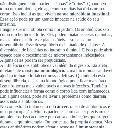
não distinguem entre bactérias “boas” e “ruins”. Quando você
toma um antibiótico, ele age contra muitas bactérias no seu
corpo. Isso inclui as que vivem na sua
microbiota intestinal
.
Essa ação pode ter um grande impacto na saúde do seu
intestino.
Imagine sua microbiota como um jardim. Os antibióticos são
como um herbicida forte. Eles podem matar as ervas daninhas,
mas também as flores e plantas úteis. Isso causa um
desequilíbrio. Esse desequilíbrio é chamado de disbiose. A
diversidade de bactérias no intestino diminui. E isso pode abrir
espaço para o crescimento de microrganismos indesejados.
Alguns deles podem ser prejudiciais.
A influência dos antibióticos vai além da digestão. Ela afeta
diretamente o
sistema imunológico
. Uma microbiota saudável
ajuda a treinar e fortalecer nossas defesas. Quando ela está
desequilibrada, o sistema imunológico pode ficar mais fraco.
Isso nos torna mais vulneráveis a novas infecções. Também
pode influenciar a forma como o corpo lida com inflamações.
Em alguns casos, pode até levar a problemas como diarreia
associada a antibióticos.
No contexto do tratamento do
câncer
, o uso de antibióticos é
uma preocupação. Muitos pacientes com câncer precisam de
antibióticos. Isso acontece por causa de infecções que surgem
durante a quimioterapia. Ou por causa da própria doença. Mas
esses antibióticos podem afetar a resposta à
imunoterapia
.