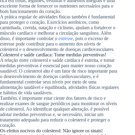
rica em frutas, legumes, verduras e alimentos integrais é uma
excelente forma de fornecer os nutrientes necessários para o
bom funcionamento do coração.
A prática regular de atividades físicas também é fundamental
para proteger o coração. Exercícios aeróbicos, como
caminhada, corrida, natação e ciclismo, ajudam a fortalecer o
músculo cardíaco e melhorar a circulação sanguínea. Além
disso, é importante controlar o
estresse
, pois o excesso de
estresse pode contribuir para o aumento dos níveis de
colesterol e o desenvolvimento de doenças cardiovasculares.
Colesterol e saúde cardíaca: Tome medidas preventivas!
A relação entre colesterol e saúde cardíaca é estreita, e tomar
medidas preventivas é essencial para manter nosso coração
saudável. O colesterol alto é um fator de risco importante para
o desenvolvimento de doenças cardiovasculares, e é
fundamental controlar seus níveis por meio de uma
alimentação saudável e equilibrada, atividades físicas regulares
e hábitos de vida saudáveis.
Também, é importante estar ciente dos fatores de risco e
realizar exames de sangue periódicos para monitorar os níveis
de colesterol. Ao identificar qualquer alteração, é possível
adotar medidas preventivas e, se necessário, iniciar um
tratamento adequado para reduzir o colesterol e proteger o
coração.
Os efeitos nocivos do colesterol: Não ignore os sinais!