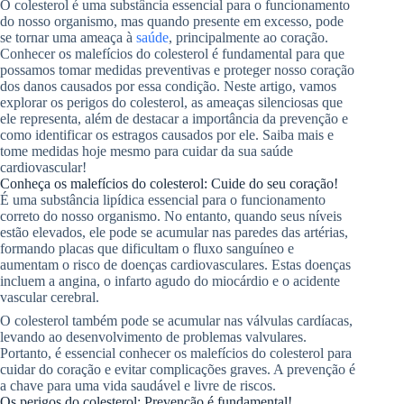
O colesterol é uma substância essencial para o funcionamento
do nosso organismo, mas quando presente em excesso, pode
se tornar uma ameaça à
saúde
, principalmente ao coração.
Conhecer os malefícios do colesterol é fundamental para que
possamos tomar medidas preventivas e proteger nosso coração
dos danos causados por essa condição. Neste artigo, vamos
explorar os perigos do colesterol, as ameaças silenciosas que
ele representa, além de destacar a importância da prevenção e
como identificar os estragos causados por ele. Saiba mais e
tome medidas hoje mesmo para cuidar da sua saúde
cardiovascular!
Conheça os malefícios do colesterol: Cuide do seu coração!
É uma substância lipídica essencial para o funcionamento
correto do nosso organismo. No entanto, quando seus níveis
estão elevados, ele pode se acumular nas paredes das artérias,
formando placas que dificultam o fluxo sanguíneo e
aumentam o risco de doenças cardiovasculares. Estas doenças
incluem a angina, o infarto agudo do miocárdio e o acidente
vascular cerebral.
O colesterol também pode se acumular nas válvulas cardíacas,
levando ao desenvolvimento de problemas valvulares.
Portanto, é essencial conhecer os malefícios do colesterol para
cuidar do coração e evitar complicações graves. A prevenção é
a chave para uma vida saudável e livre de riscos.
Os perigos do colesterol: Prevenção é fundamental!