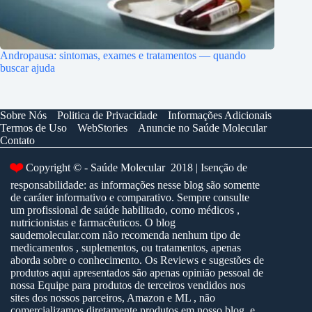
Andropausa: sintomas, exames e tratamentos — quando
buscar ajuda
Sobre Nós
Politica de Privacidade
Informações Adicionais
Termos de Uso
WebStories
Anuncie no Saúde Molecular
Contato
❤️
Copyright © - Saúde Molecular 2018 | Isenção de
responsabilidade: as informações nesse blog são somente
de caráter informativo e comparativo. Sempre consulte
um profissional de saúde habilitado, como médicos ,
nutricionistas e farmacêuticos. O blog
saudemolecular.com não recomenda nenhum tipo de
medicamentos , suplementos, ou tratamentos, apenas
aborda sobre o conhecimento. Os Reviews e sugestões de
produtos aqui apresentados são apenas opinião pessoal de
nossa Equipe para produtos de terceiros vendidos nos
sites dos nossos parceiros, Amazon e ML , não
comercializamos diretamente produtos em nosso blog, e