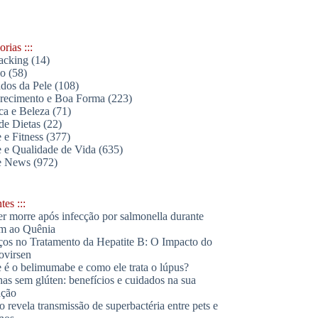
rias :::
acking
(14)
lo
(58)
dos da Pele
(108)
ecimento e Boa Forma
(223)
ica e Beleza
(71)
de Dietas
(22)
 e Fitness
(377)
 e Qualidade de Vida
(635)
e News
(972)
es :::
r morre após infecção por salmonella durante
m ao Quênia
os no Tratamento da Hepatite B: O Impacto do
ovirsen
 é o belimumabe e como ele trata o lúpus?
has sem glúten: benefícios e cuidados na sua
ação
o revela transmissão de superbactéria entre pets e