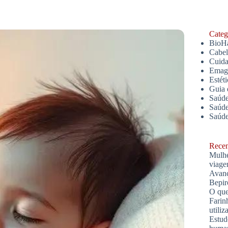
Catego
BioH
Cabe
Cuida
Emagr
Estét
Guia 
Saúde
Saúde
Saúd
Recent
Mulhe
viage
Avanç
Bepir
O que
Farin
utiliz
Estud