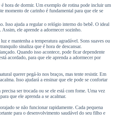
e é hora de dormir. Um exemplo de rotina pode incluir um
ste momento de carinho é fundamental para que ele se
 Isso ajuda a regular o relógio interno do bebê. O ideal
. Assim, ele aprende a adormecer sozinho.
 luz e mantenha a temperatura agradável. Sons suaves ou
ranquilo sinaliza que é hora de descansar.
lançado. Quando isso acontece, pode ficar dependente
 está acordado, para que ele aprenda a adormecer por
tural querer pegá-lo nos braços, mas tente resistir. Em
acalma. Isso ajudará a ensinar que ele pode se confortar
lda precisa ser trocada ou se ele está com fome. Uma vez
 para que ele aprenda a se acalmar.
corajado se não funcionar rapidamente. Cada pequena
rtante para o desenvolvimento saudável do seu filho e