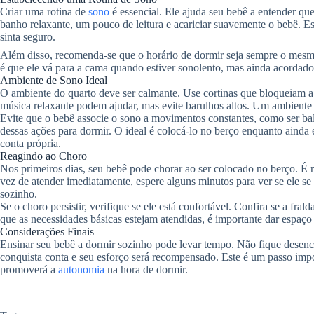
Criar uma rotina de
sono
é essencial. Ele ajuda seu bebê a entender qu
banho relaxante, um pouco de leitura e acariciar suavemente o bebê. E
sinta seguro.
Além disso, recomenda-se que o horário de dormir seja sempre o mesmo.
é que ele vá para a cama quando estiver sonolento, mas ainda acordado
Ambiente de Sono Ideal
O ambiente do quarto deve ser calmante. Use cortinas que bloqueiam a
música relaxante podem ajudar, mas evite barulhos altos. Um ambiente t
Evite que o bebê associe o sono a movimentos constantes, como ser ba
dessas ações para dormir. O ideal é colocá-lo no berço enquanto ainda
conta própria.
Reagindo ao Choro
Nos primeiros dias, seu bebê pode chorar ao ser colocado no berço. É na
vez de atender imediatamente, espere alguns minutos para ver se ele se 
sozinho.
Se o choro persistir, verifique se ele está confortável. Confira se a fra
que as necessidades básicas estejam atendidas, é importante dar espaço
Considerações Finais
Ensinar seu bebê a dormir sozinho pode levar tempo. Não fique desen
conquista conta e seu esforço será recompensado. Este é um passo impo
promoverá a
autonomia
na hora de dormir.