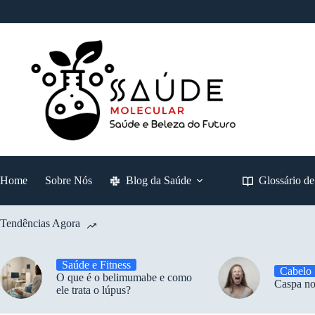
Pular
para
o
conteúdo
Home
Sobre Nós
Blog da Saúde
Glossário d
Tendências Agora
Saúde e Fitness
Cabelo
O que é o belimumabe e como
Caspa no
ele trata o lúpus?