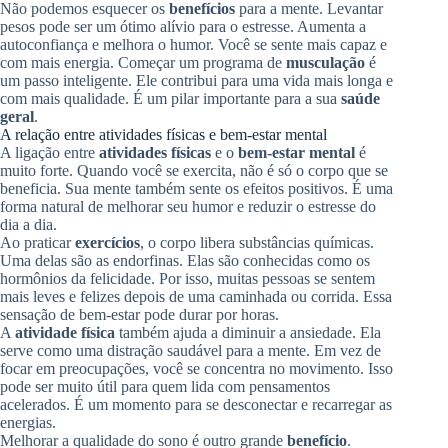
Não podemos esquecer os
benefícios
para a mente. Levantar
pesos pode ser um ótimo alívio para o estresse. Aumenta a
autoconfiança e melhora o humor. Você se sente mais capaz e
com mais energia. Começar um programa de
musculação
é
um passo inteligente. Ele contribui para uma vida mais longa e
com mais qualidade. É um pilar importante para a sua
saúde
geral
.
A relação entre atividades físicas e bem-estar mental
A ligação entre
atividades físicas
e o
bem-estar mental
é
muito forte. Quando você se exercita, não é só o corpo que se
beneficia. Sua mente também sente os efeitos positivos. É uma
forma natural de melhorar seu humor e reduzir o estresse do
dia a dia.
Ao praticar
exercícios
, o corpo libera substâncias químicas.
Uma delas são as endorfinas. Elas são conhecidas como os
hormônios da felicidade. Por isso, muitas pessoas se sentem
mais leves e felizes depois de uma caminhada ou corrida. Essa
sensação de bem-estar pode durar por horas.
A
atividade física
também ajuda a diminuir a ansiedade. Ela
serve como uma distração saudável para a mente. Em vez de
focar em preocupações, você se concentra no movimento. Isso
pode ser muito útil para quem lida com pensamentos
acelerados. É um momento para se desconectar e recarregar as
energias.
Melhorar a qualidade do sono é outro grande
benefício
.