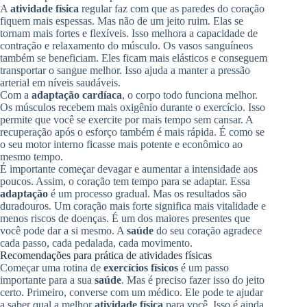
A
atividade física
regular faz com que as paredes do coração
fiquem mais espessas. Mas não de um jeito ruim. Elas se
tornam mais fortes e flexíveis. Isso melhora a capacidade de
contração e relaxamento do músculo. Os vasos sanguíneos
também se beneficiam. Eles ficam mais elásticos e conseguem
transportar o sangue melhor. Isso ajuda a manter a pressão
arterial em níveis saudáveis.
Com a
adaptação cardíaca
, o corpo todo funciona melhor.
Os músculos recebem mais oxigênio durante o exercício. Isso
permite que você se exercite por mais tempo sem cansar. A
recuperação após o esforço também é mais rápida. É como se
o seu motor interno ficasse mais potente e econômico ao
mesmo tempo.
É importante começar devagar e aumentar a intensidade aos
poucos. Assim, o coração tem tempo para se adaptar. Essa
adaptação
é um processo gradual. Mas os resultados são
duradouros. Um coração mais forte significa mais vitalidade e
menos riscos de doenças. É um dos maiores presentes que
você pode dar a si mesmo. A
saúde
do seu coração agradece
cada passo, cada pedalada, cada movimento.
Recomendações para prática de atividades físicas
Começar uma rotina de
exercícios físicos
é um passo
importante para a sua
saúde
. Mas é preciso fazer isso do jeito
certo. Primeiro, converse com um médico. Ele pode te ajudar
a saber qual a melhor
atividade física
para você. Isso é ainda