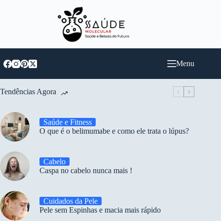
Pular
para
o
conteúdo
Menu
Tendências Agora
Saúde e Fitness
O que é o belimumabe e como ele trata o lúpus?
Cabelo
Caspa no cabelo nunca mais !
Cuidados da Pele
Pele sem Espinhas e macia mais rápido