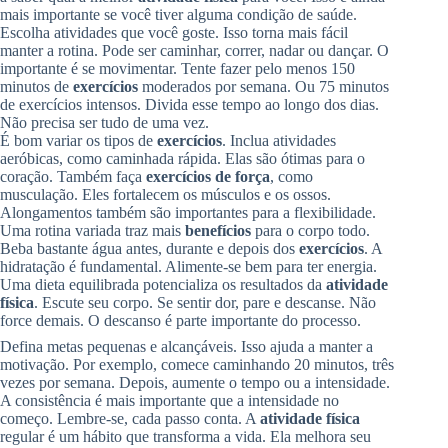
mais importante se você tiver alguma condição de saúde.
Escolha atividades que você goste. Isso torna mais fácil
manter a rotina. Pode ser caminhar, correr, nadar ou dançar. O
importante é se movimentar. Tente fazer pelo menos 150
minutos de
exercícios
moderados por semana. Ou 75 minutos
de exercícios intensos. Divida esse tempo ao longo dos dias.
Não precisa ser tudo de uma vez.
É bom variar os tipos de
exercícios
. Inclua atividades
aeróbicas, como caminhada rápida. Elas são ótimas para o
coração. Também faça
exercícios de força
, como
musculação. Eles fortalecem os músculos e os ossos.
Alongamentos também são importantes para a flexibilidade.
Uma rotina variada traz mais
benefícios
para o corpo todo.
Beba bastante água antes, durante e depois dos
exercícios
. A
hidratação é fundamental. Alimente-se bem para ter energia.
Uma dieta equilibrada potencializa os resultados da
atividade
física
. Escute seu corpo. Se sentir dor, pare e descanse. Não
force demais. O descanso é parte importante do processo.
Defina metas pequenas e alcançáveis. Isso ajuda a manter a
motivação. Por exemplo, comece caminhando 20 minutos, três
vezes por semana. Depois, aumente o tempo ou a intensidade.
A consistência é mais importante que a intensidade no
começo. Lembre-se, cada passo conta. A
atividade física
regular é um hábito que transforma a vida. Ela melhora seu