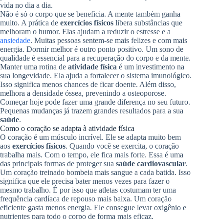
vida no dia a dia.
Não é só o corpo que se beneficia. A mente também ganha
muito. A prática de
exercícios físicos
libera substâncias que
melhoram o humor. Elas ajudam a reduzir o estresse e a
ansiedade
. Muitas pessoas sentem-se mais felizes e com mais
energia. Dormir melhor é outro ponto positivo. Um sono de
qualidade é essencial para a recuperação do corpo e da mente.
Manter uma rotina de
atividade física
é um investimento na
sua longevidade. Ela ajuda a fortalecer o sistema imunológico.
Isso significa menos chances de ficar doente. Além disso,
melhora a densidade óssea, prevenindo a osteoporose.
Começar hoje pode fazer uma grande diferença no seu futuro.
Pequenas mudanças já trazem grandes resultados para a sua
saúde
.
Como o coração se adapta à atividade física
O coração é um músculo incrível. Ele se adapta muito bem
aos
exercícios físicos
. Quando você se exercita, o coração
trabalha mais. Com o tempo, ele fica mais forte. Essa é uma
das principais formas de proteger sua
saúde cardiovascular
.
Um coração treinado bombeia mais sangue a cada batida. Isso
significa que ele precisa bater menos vezes para fazer o
mesmo trabalho. É por isso que atletas costumam ter uma
frequência cardíaca de repouso mais baixa. Um coração
eficiente gasta menos energia. Ele consegue levar oxigênio e
nutrientes para todo o corpo de forma mais eficaz.