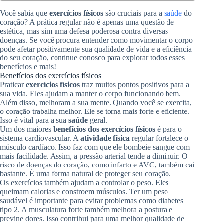
Você sabia que
exercícios físicos
são cruciais para a
saúde
do
coração? A prática regular não é apenas uma questão de
estética, mas sim uma defesa poderosa contra diversas
doenças. Se você procura entender como movimentar o corpo
pode afetar positivamente sua qualidade de vida e a eficiência
do seu coração, continue conosco para explorar todos esses
benefícios e mais!
Benefícios dos exercícios físicos
Praticar
exercícios físicos
traz muitos pontos positivos para a
sua vida. Eles ajudam a manter o corpo funcionando bem.
Além disso, melhoram a sua mente. Quando você se exercita,
o coração trabalha melhor. Ele se torna mais forte e eficiente.
Isso é vital para a sua
saúde
geral.
Um dos maiores
benefícios dos exercícios físicos
é para o
sistema cardiovascular. A
atividade física
regular fortalece o
músculo cardíaco. Isso faz com que ele bombeie sangue com
mais facilidade. Assim, a pressão arterial tende a diminuir. O
risco de doenças do coração, como infarto e AVC, também cai
bastante. É uma forma natural de proteger seu coração.
Os exercícios também ajudam a controlar o peso. Eles
queimam calorias e constroem músculos. Ter um peso
saudável é importante para evitar problemas como diabetes
tipo 2. A musculatura forte também melhora a postura e
previne dores. Isso contribui para uma melhor qualidade de