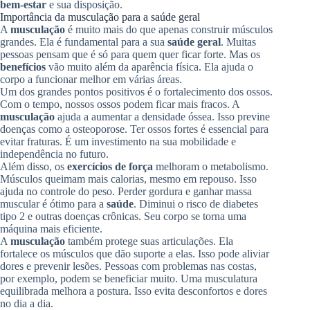
bem-estar
e sua disposição.
Importância da musculação para a saúde geral
A
musculação
é muito mais do que apenas construir músculos
grandes. Ela é fundamental para a sua
saúde geral
. Muitas
pessoas pensam que é só para quem quer ficar forte. Mas os
benefícios
vão muito além da aparência física. Ela ajuda o
corpo a funcionar melhor em várias áreas.
Um dos grandes pontos positivos é o fortalecimento dos ossos.
Com o tempo, nossos ossos podem ficar mais fracos. A
musculação
ajuda a aumentar a densidade óssea. Isso previne
doenças como a osteoporose. Ter ossos fortes é essencial para
evitar fraturas. É um investimento na sua mobilidade e
independência no futuro.
Além disso, os
exercícios de força
melhoram o metabolismo.
Músculos queimam mais calorias, mesmo em repouso. Isso
ajuda no controle do peso. Perder gordura e ganhar massa
muscular é ótimo para a
saúde
. Diminui o risco de diabetes
tipo 2 e outras doenças crônicas. Seu corpo se torna uma
máquina mais eficiente.
A
musculação
também protege suas articulações. Ela
fortalece os músculos que dão suporte a elas. Isso pode aliviar
dores e prevenir lesões. Pessoas com problemas nas costas,
por exemplo, podem se beneficiar muito. Uma musculatura
equilibrada melhora a postura. Isso evita desconfortos e dores
no dia a dia.