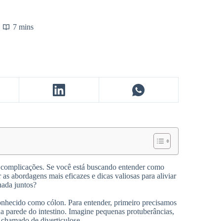
7 mins
e complicações. Se você está buscando entender como
r as abordagens mais eficazes e dicas valiosas para aliviar
nada juntos?
onhecido como cólon. Para entender, primeiro precisamos
na parede do intestino. Imagine pequenas protuberâncias,
é chamado de diverticulose.