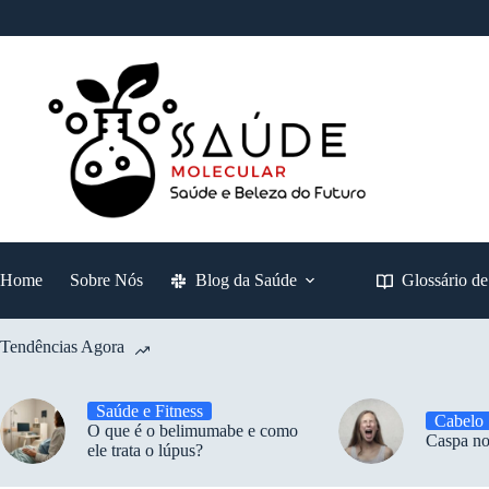
Pular
para
o
conteúdo
Home
Sobre Nós
Blog da Saúde
Glossário d
Tendências Agora
Saúde e Fitness
Cabelo
O que é o belimumabe e como
Caspa no
ele trata o lúpus?