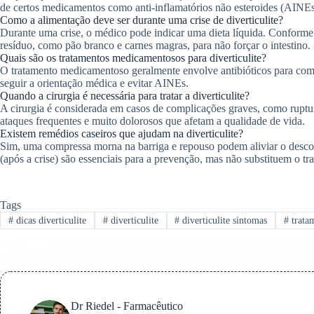
de certos medicamentos como anti-inflamatórios não esteroides (AINEs
Como a alimentação deve ser durante uma crise de diverticulite?
Durante uma crise, o médico pode indicar uma dieta líquida. Conforme 
resíduo, como pão branco e carnes magras, para não forçar o intestino.
Quais são os tratamentos medicamentosos para diverticulite?
O tratamento medicamentoso geralmente envolve antibióticos para combat
seguir a orientação médica e evitar AINEs.
Quando a cirurgia é necessária para tratar a diverticulite?
A cirurgia é considerada em casos de complicações graves, como ruptura
ataques frequentes e muito dolorosos que afetam a qualidade de vida.
Existem remédios caseiros que ajudam na diverticulite?
Sim, uma compressa morna na barriga e repouso podem aliviar o descon
(após a crise) são essenciais para a prevenção, mas não substituem o t
Tags
#
dicas diverticulite
#
diverticulite
#
diverticulite sintomas
#
tratam
Dr Riedel - Farmacêutico