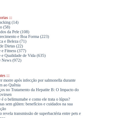
rias :::
acking
(14)
lo
(58)
dos da Pele
(108)
ecimento e Boa Forma
(223)
ica e Beleza
(71)
de Dietas
(22)
 e Fitness
(377)
 e Qualidade de Vida
(635)
e News
(972)
es :::
r morre após infecção por salmonella durante
m ao Quênia
os no Tratamento da Hepatite B: O Impacto do
ovirsen
 é o belimumabe e como ele trata o lúpus?
has sem glúten: benefícios e cuidados na sua
ação
o revela transmissão de superbactéria entre pets e