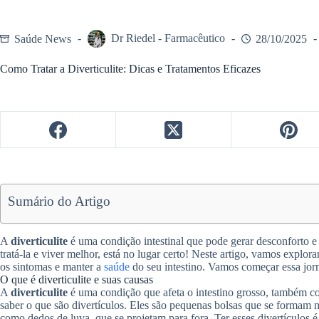
Saúde News
Dr Riedel - Farmacêutico
28/10/2025
Como Tratar a Diverticulite: Dicas e Tratamentos Eficazes
Sumário do Artigo
A
diverticulite
é uma condição intestinal que pode gerar desconforto 
tratá-la e viver melhor, está no lugar certo! Neste artigo, vamos explora
os sintomas e manter a
saúde
do seu intestino. Vamos começar essa jor
O que é diverticulite e suas causas
A
diverticulite
é uma condição que afeta o intestino grosso, também c
saber o que são divertículos. Eles são pequenas bolsas que se formam 
como dedos de luva, que se projetam para fora. Ter esses divertículos 