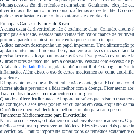
Muitas pessoas têm divertículos e nem sabem. Geralmente, eles não c
divertículos inflamam ou infeccionam, aí temos a diverticulite. É como 
pode causar bastante dor e outros sintomas desagradáveis.
Principais Causas e Fatores de Risco
A causa exata da diverticulite não é totalmente clara. Contudo, alguns
principais é a idade. Pessoas mais velhas têm maior chance de ter divert
porque a parede do intestino pode enfraquecer com o tempo.
A dieta também desempenha um papel importante. Uma alimentação pobr
ajudam o intestino a funcionar bem, mantendo as fezes macias e facili
precisa fazer mais força para mover as fezes. Essa pressão extra pode l
Outros fatores de risco incluem a obesidade. Pessoas com excesso de 
A falta de
atividade física
regular também contribui. O tabagismo é outr
inflamação. Além disso, o uso de certos medicamentos, como anti-infla
problema.
É importante notar que a diverticulite não é contagiosa. Ela é uma con
fatores ajuda a prevenir e a lidar melhor com a doença. Ficar atento ao
Tratamentos eficazes: medicamentoso e cirúrgico
Quando a
diverticulite
ataca, é importante saber que existem tratament
da condição. Casos leves podem ser cuidados em casa, enquanto os mais
O médico é quem vai decidir o melhor caminho para cada pessoa.
Tratamento Medicamentoso para Diverticulite
Na maioria das vezes, o tratamento inicial envolve medicamentos. O prin
médicos costumam prescrever antibióticos. Eles são essenciais para eli
divertículos. É muito importante tomar todos os remédios exatamente 