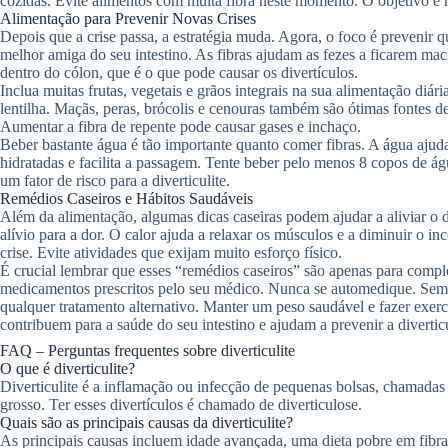
cozidas. Evite alimentos com muita fibra neste momento. O objetivo é n
Alimentação para Prevenir Novas Crises
Depois que a crise passa, a estratégia muda. Agora, o foco é prevenir 
melhor amiga do seu intestino. As fibras ajudam as fezes a ficarem mac
dentro do cólon, que é o que pode causar os divertículos.
Inclua muitas frutas, vegetais e grãos integrais na sua alimentação diária
lentilha. Maçãs, peras, brócolis e cenouras também são ótimas fontes d
Aumentar a fibra de repente pode causar gases e inchaço.
Beber bastante água é tão importante quanto comer fibras. A água ajuda
hidratadas e facilita a passagem. Tente beber pelo menos 8 copos de água
um fator de risco para a diverticulite.
Remédios Caseiros e Hábitos Saudáveis
Além da alimentação, algumas dicas caseiras podem ajudar a aliviar o
alívio para a dor. O calor ajuda a relaxar os músculos e a diminuir o 
crise. Evite atividades que exijam muito esforço físico.
É crucial lembrar que esses “remédios caseiros” são apenas para compl
medicamentos prescritos pelo seu médico. Nunca se automedique. Semp
qualquer tratamento alternativo. Manter um peso saudável e fazer exer
contribuem para a saúde do seu intestino e ajudam a prevenir a diverticu
FAQ – Perguntas frequentes sobre diverticulite
O que é diverticulite?
Diverticulite é a inflamação ou infecção de pequenas bolsas, chamadas 
grosso. Ter esses divertículos é chamado de diverticulose.
Quais são as principais causas da diverticulite?
As principais causas incluem idade avançada, uma dieta pobre em fibras,