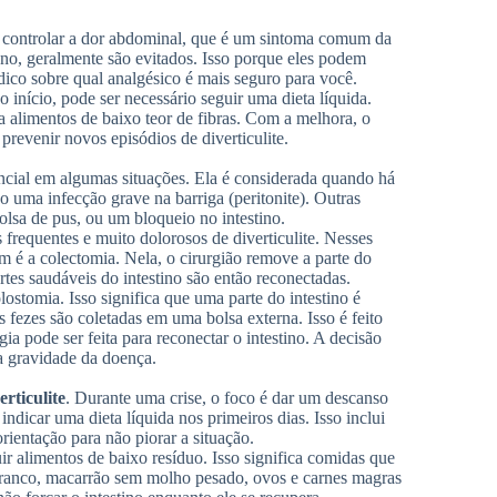
a controlar a dor abdominal, que é um sintoma comum da
eno, geralmente são evitados. Isso porque eles podem
édico sobre qual analgésico é mais seguro para você.
nício, pode ser necessário seguir uma dieta líquida.
a alimentos de baixo teor de fibras. Com a melhora, o
prevenir novos episódios de diverticulite.
ncial em algumas situações. Ela é considerada quando há
 uma infecção grave na barriga (peritonite). Outras
lsa de pus, ou um bloqueio no intestino.
requentes e muito dolorosos de diverticulite. Nesses
 é a colectomia. Nela, o cirurgião remove a parte do
rtes saudáveis do intestino são então reconectadas.
stomia. Isso significa que uma parte do intestino é
s fezes são coletadas em uma bolsa externa. Isso é feito
gia pode ser feita para reconectar o intestino. A decisão
a gravidade da doença.
erticulite
. Durante uma crise, o foco é dar um descanso
indicar uma dieta líquida nos primeiros dias. Isso inclui
orientação para não piorar a situação.
 alimentos de baixo resíduo. Isso significa comidas que
branco, macarrão sem molho pesado, ovos e carnes magras