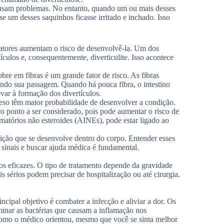
ausam problemas. No entanto, quando um ou mais desses
se um desses saquinhos ficasse irritado e inchado. Isso
 fatores aumentam o risco de desenvolvê-la. Um dos
ículos e, consequentemente, diverticulite. Isso acontece
e em fibras é um grande fator de risco. As fibras
tando sua passagem. Quando há pouca fibra, o intestino
evar à formação dos divertículos.
peso têm maior probabilidade de desenvolver a condição.
o ponto a ser considerado, pois pode aumentar o risco de
matórios não esteroides (AINEs), pode estar ligado ao
dição que se desenvolve dentro do corpo. Entender esses
s sinais e buscar ajuda médica é fundamental.
os eficazes. O tipo de tratamento depende da gravidade
 sérios podem precisar de hospitalização ou até cirurgia.
cipal objetivo é combater a infecção e aliviar a dor. Os
minar as bactérias que causam a inflamação nos
como o médico orientou, mesmo que você se sinta melhor