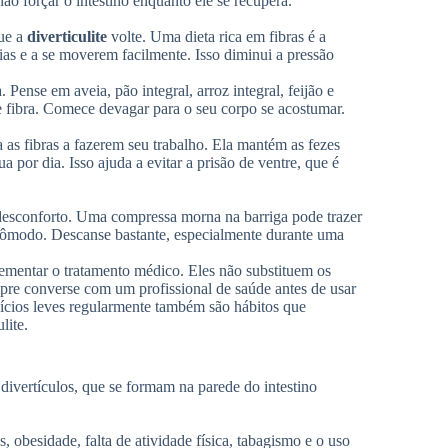
ão forçar o intestino enquanto ele se recupera.
que a
diverticulite
volte. Uma dieta rica em fibras é a
ias e a se moverem facilmente. Isso diminui a pressão
. Pense em aveia, pão integral, arroz integral, feijão e
e fibra. Comece devagar para o seu corpo se acostumar.
 as fibras a fazerem seu trabalho. Ela mantém as fezes
 por dia. Isso ajuda a evitar a prisão de ventre, que é
 desconforto. Uma compressa morna na barriga pode trazer
incômodo. Descanse bastante, especialmente durante uma
ementar o tratamento médico. Eles não substituem os
re converse com um profissional de saúde antes de usar
cícios leves regularmente também são hábitos que
lite.
divertículos, que se formam na parede do intestino
 obesidade, falta de atividade física, tabagismo e o uso