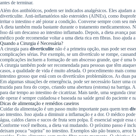
antes de terminar.
Além dos antibióticos, podem ser indicados analgésicos. Eles ajudam 
diverticulite. Anti-inflamatórios não esteroides (AINEs), como ibuprof
irritar o intestino e até piorar a condição. Converse sempre com seu m
A dieta também muda bastante durante o tratamento medicamentoso. No i
Isso dá um descanso ao intestino inflamado. Depois, a dieta avança par
médico pode recomendar voltar a uma dieta rica em fibras. Isso ajuda a 
Quando a Cirurgia é Necessária?
A cirurgia para
diverticulite
não é a primeira opção, mas pode ser esse
complicações sérias. Por exemplo, se um divertículo se rompe, causando
complicações incluem a formação de um abscesso grande, que é uma bo
A cirurgia também pode ser recomendada para pessoas que têm ataques f
casos, a qualidade de vida é muito afetada. O procedimento mais comum
intestino grosso que está com os divertículos problemáticos. As duas pa
Em algumas situações de emergência, pode ser necessário fazer uma colo
trazida para fora do corpo, criando uma abertura (estoma) na barriga. A
para dar tempo ao intestino de cicatrizar. Mais tarde, uma segunda cirur
de operar é sempre cuidadosa e baseada na saúde geral do paciente e n
Dicas de alimentação e remédios caseiros
Cuidar da alimentação é um passo muito importante para quem tem
div
ao intestino. Isso ajuda a diminuir a inflamação e a dor. O médico pode 
água, caldos claros e sucos de fruta sem polpa. É essencial seguir essa 
Conforme você melhora, a dieta vai mudando. O próximo passo é incluir
deixam pouca “sujeira” no intestino. Exemplos são pão branco, arroz 