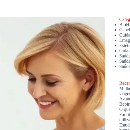
Catego
BioH
Cabe
Cuida
Emagr
Estét
Guia 
Saúde
Saúde
Saúd
Recent
Mulhe
viage
Avanç
Bepir
O que
Farin
utiliz
Estud