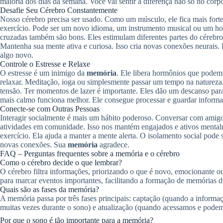
maioria dos dias da semana. Você vai sentir a diferença não só no cor
Desafie Seu Cérebro Constantemente
Nosso cérebro precisa ser usado. Como um músculo, ele fica mais fort
exercício. Pode ser um novo idioma, um instrumento musical ou um hob
cruzadas também são bons. Eles estimulam diferentes partes do cérebro.
Mantenha sua mente ativa e curiosa. Isso cria novas conexões neurais. 
algo novo.
Controle o Estresse e Relaxe
O estresse é um inimigo da
memória
. Ele libera hormônios que podem 
relaxar. Meditação, ioga ou simplesmente passar um tempo na natureza.
tensão. Ter momentos de lazer é importante. Eles dão um descanso par
mais calmo funciona melhor. Ele consegue processar e guardar informa
Conecte-se com Outras Pessoas
Interagir socialmente é mais um hábito poderoso. Conversar com amigos 
atividades em comunidade. Isso nos mantém engajados e ativos mentalm
exercício. Ela ajuda a manter a mente alerta. O isolamento social pode s
novas conexões. Sua
memória
agradece.
FAQ – Perguntas frequentes sobre a memória e o cérebro
Como o cérebro decide o que lembrar?
O cérebro filtra informações, priorizando o que é novo, emocionante o
para marcar eventos importantes, facilitando a formação de memórias 
Quais são as fases da memória?
A memória passa por três fases principais: captação (quando a informaç
muitas vezes durante o sono) e atualização (quando acessamos e podem
Por que o sono é tão importante para a memória?