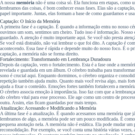
A nossa
memória
não é uma coisa só. Ela funciona em etapas, como 
lembramos das coisas, é bom conhecer essas fases. Elas são a captação
papel importante. Juntas, elas formam a base de como guardamos e us
Captação: O Início da Memória
A primeira fase é a captação. É quando a informação entra no nosso cé
ouvimos um som, sentimos um cheiro. Tudo isso é informação. Nosso c
guardado. A atenção é muito importante aqui. Se você não presta aten
Se você está distraído, não vai lembrar o que foi dito. A captação é como
acontecendo. Essa fase é rápida e depende muito do nosso foco. É o 
captação, a memória não se forma direito.
Fortalecimento: Transformando em Lembrança Duradoura
Depois da captação, vem o fortalecimento. Esta é a fase onde a memória
revelada e guardada em um álbum. O cérebro trabalha para transforma
sono é crucial aqui. Enquanto dormimos, o cérebro organiza e consolid
repetição também ajuda muito. Quanto mais você revisa algo, mais forte
ajuda a fixar o conteúdo. Emoções fortes também fortalecem a memória.
O cérebro associa emoção à importância. Isso faz com que a lembrança 
do cérebro vital para esse processo. Ele age como um centro de proce
outra. Assim, elas ficam guardadas por mais tempo.
Atualização: Acessando e Modificando a Memória
A última fase é a atualização. É quando acessamos uma memória que já
lembramos de algo, a memória pode ser um pouco modificada. É como p
pequena anotação nela. A memória não é estática. Ela pode mudar um 
reconsolidação. Por exemplo, se você conta uma história várias vezes