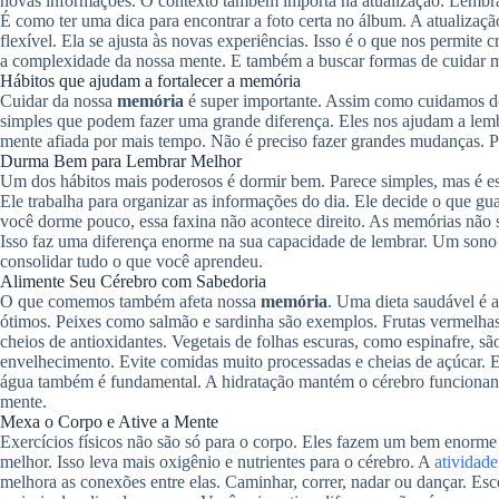
novas informações. O contexto também importa na atualização. Lembra
É como ter uma dica para encontrar a foto certa no álbum. A atualizaç
flexível. Ela se ajusta às novas experiências. Isso é o que nos permite 
a complexidade da nossa mente. E também a buscar formas de cuidar 
Hábitos que ajudam a fortalecer a memória
Cuidar da nossa
memória
é super importante. Assim como cuidamos do
simples que podem fazer uma grande diferença. Eles nos ajudam a lemb
mente afiada por mais tempo. Não é preciso fazer grandes mudanças. Pe
Durma Bem para Lembrar Melhor
Um dos hábitos mais poderosos é dormir bem. Parece simples, mas é e
Ele trabalha para organizar as informações do dia. Ele decide o que gu
você dorme pouco, essa faxina não acontece direito. As memórias não s
Isso faz uma diferença enorme na sua capacidade de lembrar. Um sono 
consolidar tudo o que você aprendeu.
Alimente Seu Cérebro com Sabedoria
O que comemos também afeta nossa
memória
. Uma dieta saudável é 
ótimos. Peixes como salmão e sardinha são exemplos. Frutas vermelha
cheios de antioxidantes. Vegetais de folhas escuras, como espinafre, s
envelhecimento. Evite comidas muito processadas e cheias de açúcar. E
água também é fundamental. A hidratação mantém o cérebro funciona
mente.
Mexa o Corpo e Ative a Mente
Exercícios físicos não são só para o corpo. Eles fazem um bem enorme
melhor. Isso leva mais oxigênio e nutrientes para o cérebro. A
atividade
melhora as conexões entre elas. Caminhar, correr, nadar ou dançar. Es