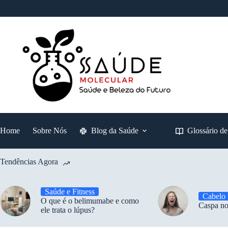
Pular
para
o
conteúdo
Home
Sobre Nós
Blog da Saúde
Glossário d
Tendências Agora
Saúde e Fitness
Cabelo
O que é o belimumabe e como
Caspa no
ele trata o lúpus?