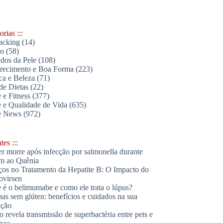
rias :::
acking
(14)
lo
(58)
dos da Pele
(108)
ecimento e Boa Forma
(223)
ica e Beleza
(71)
de Dietas
(22)
 e Fitness
(377)
 e Qualidade de Vida
(635)
e News
(972)
es :::
r morre após infecção por salmonella durante
m ao Quênia
os no Tratamento da Hepatite B: O Impacto do
ovirsen
 é o belimumabe e como ele trata o lúpus?
has sem glúten: benefícios e cuidados na sua
ação
o revela transmissão de superbactéria entre pets e