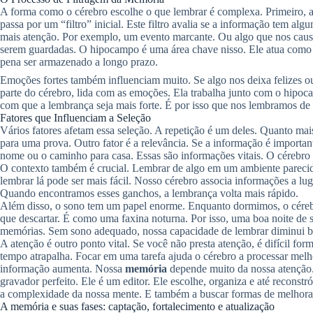
A forma como o cérebro escolhe o que lembrar é complexa. Primeiro, a
passa por um “filtro” inicial. Este filtro avalia se a informação tem 
mais atenção. Por exemplo, um evento marcante. Ou algo que nos caus
serem guardadas. O hipocampo é uma área chave nisso. Ele atua como
pena ser armazenado a longo prazo.
Emoções fortes também influenciam muito. Se algo nos deixa felizes ou
parte do cérebro, lida com as emoções. Ela trabalha junto com o hipoc
com que a lembrança seja mais forte. É por isso que nos lembramos de 
Fatores que Influenciam a Seleção
Vários fatores afetam essa seleção. A repetição é um deles. Quanto mais
para uma prova. Outro fator é a relevância. Se a informação é importan
nome ou o caminho para casa. Essas são informações vitais. O cérebr
O contexto também é crucial. Lembrar de algo em um ambiente parecid
lembrar lá pode ser mais fácil. Nosso cérebro associa informações a lug
Quando encontramos esses ganchos, a lembrança volta mais rápido.
Além disso, o sono tem um papel enorme. Enquanto dormimos, o cérebr
que descartar. É como uma faxina noturna. Por isso, uma boa noite de s
memórias. Sem sono adequado, nossa capacidade de lembrar diminui bas
A atenção é outro ponto vital. Se você não presta atenção, é difícil f
tempo atrapalha. Focar em uma tarefa ajuda o cérebro a processar melh
informação aumenta. Nossa
memória
depende muito da nossa atenção.
gravador perfeito. Ele é um editor. Ele escolhe, organiza e até reconstr
a complexidade da nossa mente. E também a buscar formas de melhorar
A memória e suas fases: captação, fortalecimento e atualização