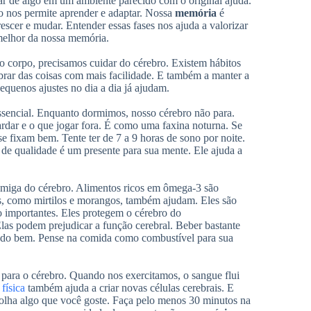
r de algo em um ambiente parecido com o original ajuda.
ão nos permite aprender e adaptar. Nossa
memória
é
crescer e mudar. Entender essas fases nos ajuda a valorizar
melhor da nossa memória.
 corpo, precisamos cuidar do cérebro. Existem hábitos
rar das coisas com mais facilidade. E também a manter a
quenos ajustes no dia a dia já ajudam.
ssencial. Enquanto dormimos, nosso cérebro não para.
ardar e o que jogar fora. É como uma faxina noturna. Se
e fixam bem. Tente ter de 7 a 9 horas de sono por noite.
de qualidade é um presente para sua mente. Ele ajuda a
amiga do cérebro. Alimentos ricos em ômega-3 são
s, como mirtilos e morangos, também ajudam. Eles são
ão importantes. Eles protegem o cérebro do
las podem prejudicar a função cerebral. Beber bastante
ndo bem. Pense na comida como combustível para sua
 para o cérebro. Quando nos exercitamos, o sangue flui
 física
também ajuda a criar novas células cerebrais. E
colha algo que você goste. Faça pelo menos 30 minutos na