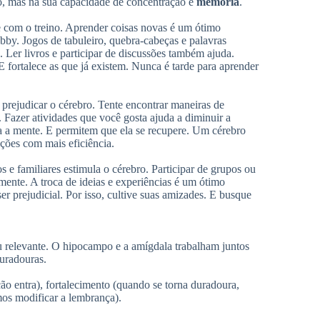
po, mas na sua capacidade de concentração e
memória
.
e com o treino. Aprender coisas novas é um ótimo
by. Jogos de tabuleiro, quebra-cabeças e palavras
 Ler livros e participar de discussões também ajuda.
E fortalece as que já existem. Nunca é tarde para aprender
prejudicar o cérebro. Tente encontrar maneiras de
 Fazer atividades que você gosta ajuda a diminuir a
a a mente. E permitem que ela se recupere. Um cérebro
ções com mais eficiência.
e familiares estimula o cérebro. Participar de grupos ou
ente. A troca de ideias e experiências é um ótimo
er prejudicial. Por isso, cultive suas amizades. E busque
u relevante. O hipocampo e a amígdala trabalham juntos
duradouras.
ão entra), fortalecimento (quando se torna duradoura,
os modificar a lembrança).