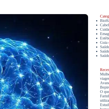
Catego
BioH
Cabe
Cuida
Emagr
Estét
Guia 
Saúde
Saúde
Saúd
Recent
Mulhe
viage
Avanç
Bepir
O que
Farin
utiliz
Estud