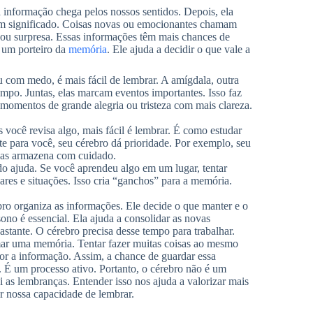
 informação chega pelos nossos sentidos. Depois, ela
algum significado. Coisas novas ou emocionantes chamam
ou surpresa. Essas informações têm mais chances de
 um porteiro da
memória
. Ele ajuda a decidir o que vale a
 com medo, é mais fácil de lembrar. A amígdala, outra
ampo. Juntas, elas marcam eventos importantes. Isso faz
momentos de grande alegria ou tristeza com mais clareza.
 você revisa algo, mais fácil é lembrar. É como estudar
te para você, seu cérebro dá prioridade. Por exemplo, seu
o as armazena com cuidado.
o ajuda. Se você aprendeu algo em um lugar, tentar
ares e situações. Isso cria “ganchos” para a memória.
o organiza as informações. Ele decide o que manter e o
ono é essencial. Ela ajuda a consolidar as novas
tante. O cérebro precisa desse tempo para trabalhar.
ormar uma memória. Tentar fazer muitas coisas ao mesmo
or a informação. Assim, a chance de guardar essa
 É um processo ativo. Portanto, o cérebro não é um
ói as lembranças. Entender isso nos ajuda a valorizar mais
 nossa capacidade de lembrar.