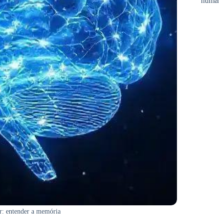
huma
r: entender a memória