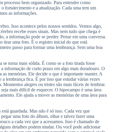
um processo bem organizado. Para entender como
, o fortalecimento e a atualização. Cada uma tem um
amos as informações.
rebro. Isso acontece pelos nossos sentidos. Vemos algo,
érebro recebe esses sinais. Mas nem tudo que chega é
ção, a informação pode se perder. Pense em uma conversa.
 tirar uma foto. É o registro inicial do que está
primeiro passo para formar uma lembrança. Sem uma boa
 se torna mais sólida. É como se a foto tirada fosse
r a informação de curto prazo em algo mais duradouro. O
a as memórias. Ele decide o que é importante manter. A
 a lembrança fica. É por isso que estudar várias vezes
 Momentos alegres ou tristes são mais fáceis de lembrar.
seja mais difícil de esquecer. O hipocampo é uma área
ssamento. Ele ajuda a mover as memórias de uma área para
 está guardada. Mas não é só isso. Cada vez que
egar uma foto do álbum, olhar e talvez fazer uma
pouco a cada vez que a acessamos. Isso é chamado de
, alguns detalhes podem mudar. Ou você pode adicionar