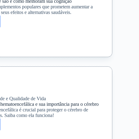
e são e como melhoram sua cognição
uplementos populares que prometem aumentar a
seus efeitos e alternativas saudáveis.
icos:
am
o
de e Qualidade de Vida
 hematoencefálica e sua importância para o cérebro
ncefálica é crucial para proteger o cérebro de
s. Saiba como ela funciona!
a