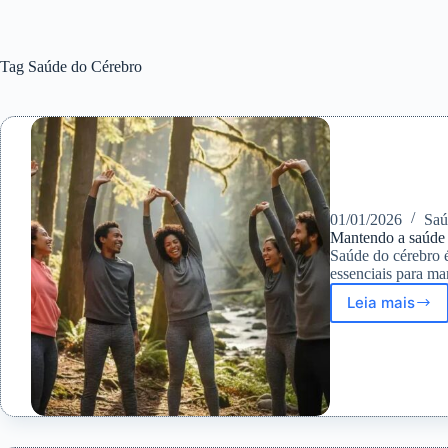
Tag
Saúde do Cérebro
01/01/2026
Saú
Mantendo a saúde 
Saúde do cérebro é
essenciais para m
Leia mais
Manten
a
saúde
do
cérebro
em
2026:
Hábitos