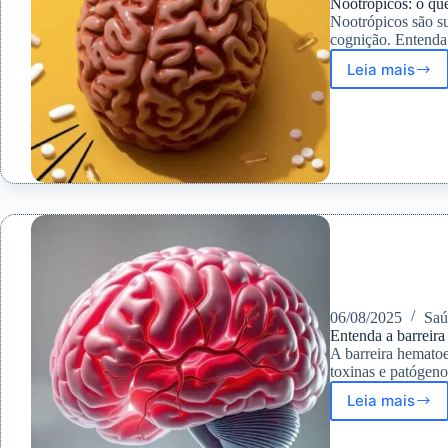
Nootrópicos: o qu
Nootrópicos são s
cognição. Entenda 
Leia mais
Nootróp
o
que
são
e
como
melhor
sua
cogniçã
06/08/2025
Saú
Entenda a barreira
A barreira hematoe
toxinas e patógeno
Leia mais
Entend
a
barreira