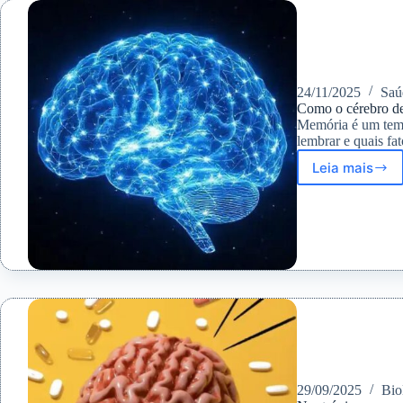
essenci
24/11/2025
Saú
Como o cérebro de
Memória é um tema
lembrar e quais fat
Leia mais
Como
o
cérebro
decide
o
que
lembrar
entende
a
memóri
29/09/2025
Bio