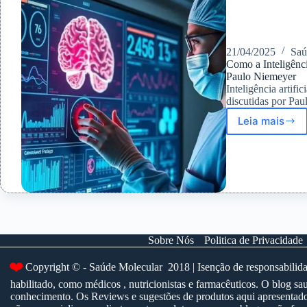
encontr
a
neuroci
21/04/2025
Sa
Como a Inteligênc
Paulo Niemeyer
Inteligência artif
discutidas por Pau
Leia mais
Como
a
Inteligê
Artificia
Impacta
o
Cérebro
Human
segund
Sobre Nós
Politica de Privacidade
Paulo
Niemey
❤️
Copyright © - Saúde Molecular 2018 | Isenção de responsabilidad
habilitado, como médicos , nutricionistas e farmacêuticos. O blog
conhecimento. Os Reviews e sugestões de produtos aqui apresentados