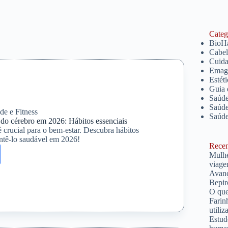
Catego
BioH
Cabe
Cuida
Emagr
Estét
Guia 
Saúde
Saúde
de e Fitness
Saúd
do cérebro em 2026: Hábitos essenciais
 crucial para o bem-estar. Descubra hábitos
antê-lo saudável em 2026!
Recent
Mulhe
do
viage
Avanç
Bepir
O que
Farin
utiliz
Estud