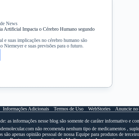
a
ência
úde News
ia Artificial Impacta o Cérebro Humano segundo
icial e suas implicações no cérebro humano são
lo Niemeyer e suas previsões para o futuro.
ncia
l
o
o
Informações Adicionais
Termos de Uso
WebStories
Anuncie no
er
e: as informações nesse blog são somente de caráter informativo e co
 saudemolecular.com não recomenda nenhum tipo de medicamentos , suple
 são apenas opinião pessoal de nossa Equipe para produtos de terceiro