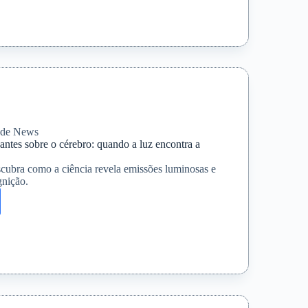
ncefálica
ncia
úde News
antes sobre o cérebro: quando a luz encontra a
scubra como a ciência revela emissões luminosas e
gnição.
rtas
ntes
: