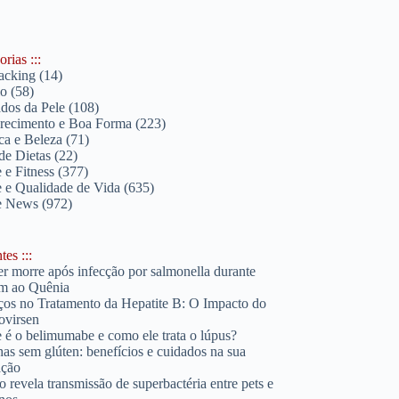
rias :::
acking
(14)
lo
(58)
dos da Pele
(108)
ecimento e Boa Forma
(223)
ica e Beleza
(71)
de Dietas
(22)
 e Fitness
(377)
 e Qualidade de Vida
(635)
e News
(972)
es :::
r morre após infecção por salmonella durante
m ao Quênia
os no Tratamento da Hepatite B: O Impacto do
ovirsen
 é o belimumabe e como ele trata o lúpus?
has sem glúten: benefícios e cuidados na sua
ação
o revela transmissão de superbactéria entre pets e