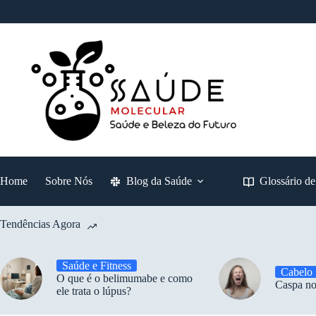
Pular
para
o
conteúdo
Home
Sobre Nós
Blog da Saúde
Glossário d
Tendências Agora
Saúde e Fitness
Cabelo
O que é o belimumabe e como
Caspa no
ele trata o lúpus?