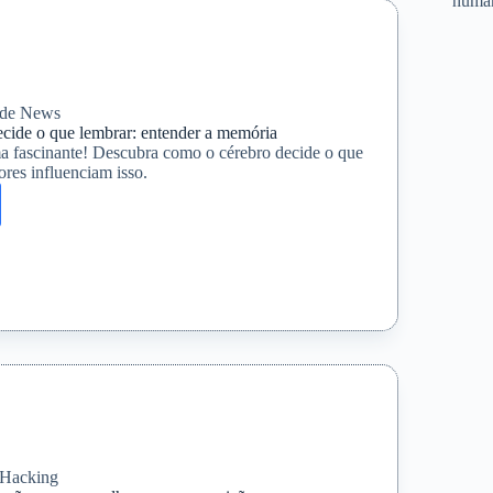
huma
ais
de News
cide o que lembrar: entender a memória
 fascinante! Descubra como o cérebro decide o que
ores influenciam isso.
:
r
a
Hacking