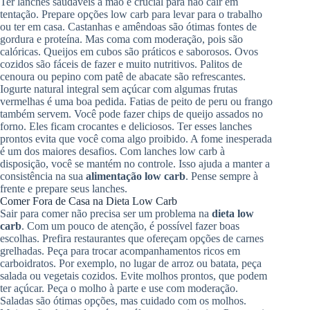
Ter lanches saudáveis à mão é crucial para não cair em
tentação. Prepare opções low carb para levar para o trabalho
ou ter em casa. Castanhas e amêndoas são ótimas fontes de
gordura e proteína. Mas coma com moderação, pois são
calóricas. Queijos em cubos são práticos e saborosos. Ovos
cozidos são fáceis de fazer e muito nutritivos. Palitos de
cenoura ou pepino com patê de abacate são refrescantes.
Iogurte natural integral sem açúcar com algumas frutas
vermelhas é uma boa pedida. Fatias de peito de peru ou frango
também servem. Você pode fazer chips de queijo assados no
forno. Eles ficam crocantes e deliciosos. Ter esses lanches
prontos evita que você coma algo proibido. A fome inesperada
é um dos maiores desafios. Com lanches low carb à
disposição, você se mantém no controle. Isso ajuda a manter a
consistência na sua
alimentação low carb
. Pense sempre à
frente e prepare seus lanches.
Comer Fora de Casa na Dieta Low Carb
Sair para comer não precisa ser um problema na
dieta low
carb
. Com um pouco de atenção, é possível fazer boas
escolhas. Prefira restaurantes que ofereçam opções de carnes
grelhadas. Peça para trocar acompanhamentos ricos em
carboidratos. Por exemplo, no lugar de arroz ou batata, peça
salada ou vegetais cozidos. Evite molhos prontos, que podem
ter açúcar. Peça o molho à parte e use com moderação.
Saladas são ótimas opções, mas cuidado com os molhos.