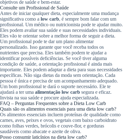
objetivos de saúde e bem-estar.
Consulte um Profissional de Saúde
Antes de iniciar qualquer dieta, especialmente uma mudança
significativa como a
low carb
, é sempre bom falar com um
profissional. Um médico ou nutricionista pode te ajudar muito.
Eles podem avaliar sua saúde e suas necessidades individuais.
Eles vão te orientar sobre a melhor forma de seguir a dieta.
Um profissional pode te dar um plano alimentar
personalizado. Isso garante que você receba todos os
nutrientes que precisa. Eles também podem te ajudar a
identificar possíveis deficiências. Se você tiver alguma
condição de saúde, a orientação profissional é ainda mais
importante. Eles podem adaptar a dieta para suas necessidades
específicas. Não siga dietas da moda sem orientação. Cada
pessoa é única e precisa de um acompanhamento adequado.
Um bom profissional te dará o suporte necessário. Ele te
ajudará a ter uma
alimentação low carb
segura e eficaz.
Invista na sua saúde e procure ajuda especializada.
FAQ – Perguntas Frequentes sobre a Dieta Low Carb
Quais são os alimentos essenciais para uma dieta low carb?
Os alimentos essenciais incluem proteínas de qualidade como
carnes, aves, peixes e ovos, vegetais com baixo carboidrato
como folhas verdes, brócolis e couve-flor, e gorduras
saudáveis como abacate e azeite de oliva.
Posso consumir laticínios na dieta low carb?