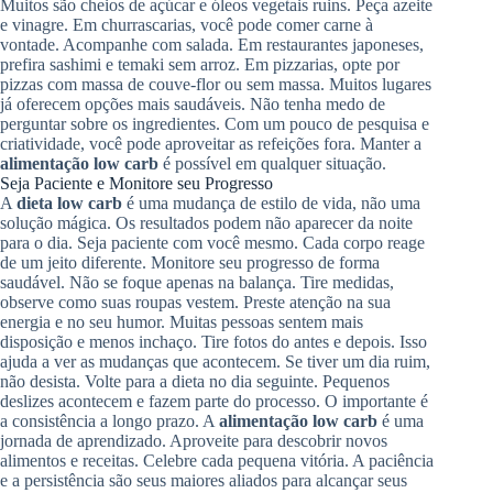
Muitos são cheios de açúcar e óleos vegetais ruins. Peça azeite
e vinagre. Em churrascarias, você pode comer carne à
vontade. Acompanhe com salada. Em restaurantes japoneses,
prefira sashimi e temaki sem arroz. Em pizzarias, opte por
pizzas com massa de couve-flor ou sem massa. Muitos lugares
já oferecem opções mais saudáveis. Não tenha medo de
perguntar sobre os ingredientes. Com um pouco de pesquisa e
criatividade, você pode aproveitar as refeições fora. Manter a
alimentação low carb
é possível em qualquer situação.
Seja Paciente e Monitore seu Progresso
A
dieta low carb
é uma mudança de estilo de vida, não uma
solução mágica. Os resultados podem não aparecer da noite
para o dia. Seja paciente com você mesmo. Cada corpo reage
de um jeito diferente. Monitore seu progresso de forma
saudável. Não se foque apenas na balança. Tire medidas,
observe como suas roupas vestem. Preste atenção na sua
energia e no seu humor. Muitas pessoas sentem mais
disposição e menos inchaço. Tire fotos do antes e depois. Isso
ajuda a ver as mudanças que acontecem. Se tiver um dia ruim,
não desista. Volte para a dieta no dia seguinte. Pequenos
deslizes acontecem e fazem parte do processo. O importante é
a consistência a longo prazo. A
alimentação low carb
é uma
jornada de aprendizado. Aproveite para descobrir novos
alimentos e receitas. Celebre cada pequena vitória. A paciência
e a persistência são seus maiores aliados para alcançar seus