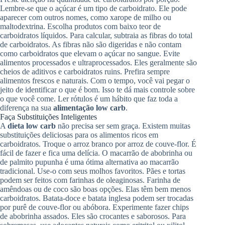
Lembre-se que o açúcar é um tipo de carboidrato. Ele pode
aparecer com outros nomes, como xarope de milho ou
maltodextrina. Escolha produtos com baixo teor de
carboidratos líquidos. Para calcular, subtraia as fibras do total
de carboidratos. As fibras não são digeridas e não contam
como carboidratos que elevam o açúcar no sangue. Evite
alimentos processados e ultraprocessados. Eles geralmente são
cheios de aditivos e carboidratos ruins. Prefira sempre
alimentos frescos e naturais. Com o tempo, você vai pegar o
jeito de identificar o que é bom. Isso te dá mais controle sobre
o que você come. Ler rótulos é um hábito que faz toda a
diferença na sua
alimentação low carb
.
Faça Substituições Inteligentes
A
dieta low carb
não precisa ser sem graça. Existem muitas
substituições deliciosas para os alimentos ricos em
carboidratos. Troque o arroz branco por arroz de couve-flor. É
fácil de fazer e fica uma delícia. O macarrão de abobrinha ou
de palmito pupunha é uma ótima alternativa ao macarrão
tradicional. Use-o com seus molhos favoritos. Pães e tortas
podem ser feitos com farinhas de oleaginosas. Farinha de
amêndoas ou de coco são boas opções. Elas têm bem menos
carboidratos. Batata-doce e batata inglesa podem ser trocadas
por purê de couve-flor ou abóbora. Experimente fazer chips
de abobrinha assados. Eles são crocantes e saborosos. Para