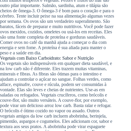
com muitos temperos e vegetais. Peixes e frutos do mar são
outro pilar importante. Salmão, sardinha, atum e tilápia são
cheios de ômega-3. O ômega-3 é bom para o coração e para o
cérebro. Tente incluir peixe na sua alimentação algumas vezes
por semana. Os ovos são um verdadeiro superalimento. São
baratos, fáceis de preparar e muito nutritivos. Você pode fazer
ovos mexidos, cozidos, omeletes ou usá-los em receitas. Eles
são uma fonte completa de proteína e gorduras saudáveis.
Comer ovos no café da manhã ajuda a começar o dia com
energia e sem fome. A proteína é sua aliada para manter o
peso e a saúde em dia.
Vegetais com Baixo Carboidrato: Sabor e Nutrição
Os vegetais são indispensáveis em qualquer dieta saudável, e
na low carb não é diferente. Eles trazem muitas vitaminas,
minerais e fibras. As fibras são ótimas para o intestino e
ajudam a controlar o açúcar no sangue. Folhas verdes, como
alface, espinafre, couve e rúcula, podem ser consumidas à
vontade. Elas são leves e cheias de nutrientes. Use-as em
saladas ou refogados. Vegetais crucíferos, como brócolis e
couve-flor, são muito versáteis. A couve-flor, por exemplo,
pode virar um delicioso arroz low carb. Basta ralar e refogar.
O brócolis é ótimo cozido no vapor ou assado. Outros
vegetais amigos da low carb incluem abobrinha, berinjela,
pimentão, aspargos e cogumelos. Eles adicionam cor, sabor e
textura aos seus pratos. A abobrinha pode virar espaguete