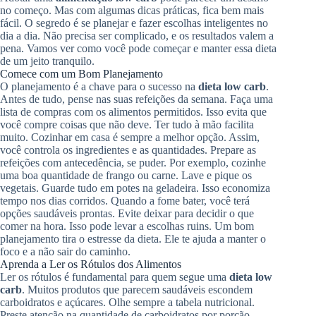
no começo. Mas com algumas dicas práticas, fica bem mais
fácil. O segredo é se planejar e fazer escolhas inteligentes no
dia a dia. Não precisa ser complicado, e os resultados valem a
pena. Vamos ver como você pode começar e manter essa dieta
de um jeito tranquilo.
Comece com um Bom Planejamento
O planejamento é a chave para o sucesso na
dieta low carb
.
Antes de tudo, pense nas suas refeições da semana. Faça uma
lista de compras com os alimentos permitidos. Isso evita que
você compre coisas que não deve. Ter tudo à mão facilita
muito. Cozinhar em casa é sempre a melhor opção. Assim,
você controla os ingredientes e as quantidades. Prepare as
refeições com antecedência, se puder. Por exemplo, cozinhe
uma boa quantidade de frango ou carne. Lave e pique os
vegetais. Guarde tudo em potes na geladeira. Isso economiza
tempo nos dias corridos. Quando a fome bater, você terá
opções saudáveis prontas. Evite deixar para decidir o que
comer na hora. Isso pode levar a escolhas ruins. Um bom
planejamento tira o estresse da dieta. Ele te ajuda a manter o
foco e a não sair do caminho.
Aprenda a Ler os Rótulos dos Alimentos
Ler os rótulos é fundamental para quem segue uma
dieta low
carb
. Muitos produtos que parecem saudáveis escondem
carboidratos e açúcares. Olhe sempre a tabela nutricional.
Preste atenção na quantidade de carboidratos por porção.