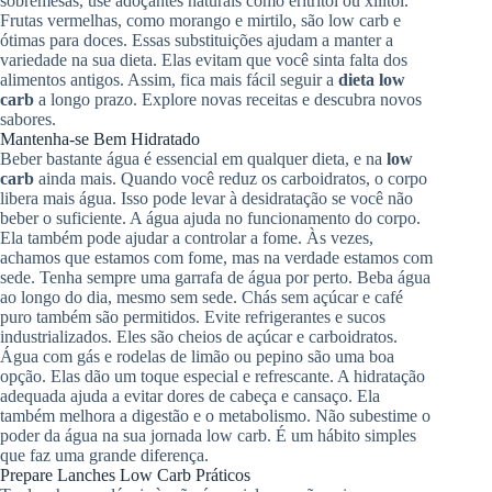
sobremesas, use adoçantes naturais como eritritol ou xilitol.
Frutas vermelhas, como morango e mirtilo, são low carb e
ótimas para doces. Essas substituições ajudam a manter a
variedade na sua dieta. Elas evitam que você sinta falta dos
alimentos antigos. Assim, fica mais fácil seguir a
dieta low
carb
a longo prazo. Explore novas receitas e descubra novos
sabores.
Mantenha-se Bem Hidratado
Beber bastante água é essencial em qualquer dieta, e na
low
carb
ainda mais. Quando você reduz os carboidratos, o corpo
libera mais água. Isso pode levar à desidratação se você não
beber o suficiente. A água ajuda no funcionamento do corpo.
Ela também pode ajudar a controlar a fome. Às vezes,
achamos que estamos com fome, mas na verdade estamos com
sede. Tenha sempre uma garrafa de água por perto. Beba água
ao longo do dia, mesmo sem sede. Chás sem açúcar e café
puro também são permitidos. Evite refrigerantes e sucos
industrializados. Eles são cheios de açúcar e carboidratos.
Água com gás e rodelas de limão ou pepino são uma boa
opção. Elas dão um toque especial e refrescante. A hidratação
adequada ajuda a evitar dores de cabeça e cansaço. Ela
também melhora a digestão e o metabolismo. Não subestime o
poder da água na sua jornada low carb. É um hábito simples
que faz uma grande diferença.
Prepare Lanches Low Carb Práticos