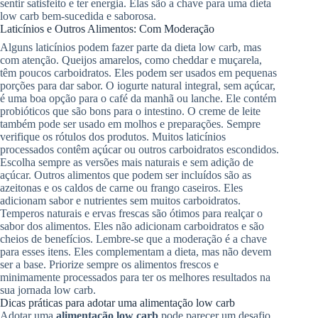
sentir satisfeito e ter energia. Elas são a chave para uma dieta
low carb bem-sucedida e saborosa.
Laticínios e Outros Alimentos: Com Moderação
Alguns laticínios podem fazer parte da dieta low carb, mas
com atenção. Queijos amarelos, como cheddar e muçarela,
têm poucos carboidratos. Eles podem ser usados em pequenas
porções para dar sabor. O iogurte natural integral, sem açúcar,
é uma boa opção para o café da manhã ou lanche. Ele contém
probióticos que são bons para o intestino. O creme de leite
também pode ser usado em molhos e preparações. Sempre
verifique os rótulos dos produtos. Muitos laticínios
processados contêm açúcar ou outros carboidratos escondidos.
Escolha sempre as versões mais naturais e sem adição de
açúcar. Outros alimentos que podem ser incluídos são as
azeitonas e os caldos de carne ou frango caseiros. Eles
adicionam sabor e nutrientes sem muitos carboidratos.
Temperos naturais e ervas frescas são ótimos para realçar o
sabor dos alimentos. Eles não adicionam carboidratos e são
cheios de benefícios. Lembre-se que a moderação é a chave
para esses itens. Eles complementam a dieta, mas não devem
ser a base. Priorize sempre os alimentos frescos e
minimamente processados para ter os melhores resultados na
sua jornada low carb.
Dicas práticas para adotar uma alimentação low carb
Adotar uma
alimentação low carb
pode parecer um desafio