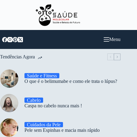
Pular
para
o
conteúdo
Menu
Tendências Agora
Saúde e Fitness
O que é o belimumabe e como ele trata o lúpus?
Cabelo
Caspa no cabelo nunca mais !
Cuidados da Pele
Pele sem Espinhas e macia mais rápido