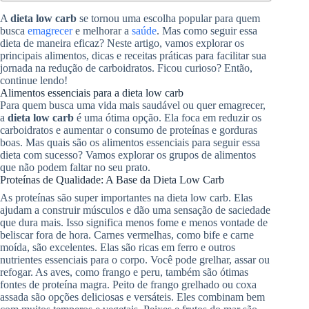
A
dieta low carb
se tornou uma escolha popular para quem
busca
emagrecer
e melhorar a
saúde
. Mas como seguir essa
dieta de maneira eficaz? Neste artigo, vamos explorar os
principais alimentos, dicas e receitas práticas para facilitar sua
jornada na redução de carboidratos. Ficou curioso? Então,
continue lendo!
Alimentos essenciais para a dieta low carb
Para quem busca uma vida mais saudável ou quer emagrecer,
a
dieta low carb
é uma ótima opção. Ela foca em reduzir os
carboidratos e aumentar o consumo de proteínas e gorduras
boas. Mas quais são os alimentos essenciais para seguir essa
dieta com sucesso? Vamos explorar os grupos de alimentos
que não podem faltar no seu prato.
Proteínas de Qualidade: A Base da Dieta Low Carb
As proteínas são super importantes na dieta low carb. Elas
ajudam a construir músculos e dão uma sensação de saciedade
que dura mais. Isso significa menos fome e menos vontade de
beliscar fora de hora. Carnes vermelhas, como bife e carne
moída, são excelentes. Elas são ricas em ferro e outros
nutrientes essenciais para o corpo. Você pode grelhar, assar ou
refogar. As aves, como frango e peru, também são ótimas
fontes de proteína magra. Peito de frango grelhado ou coxa
assada são opções deliciosas e versáteis. Eles combinam bem