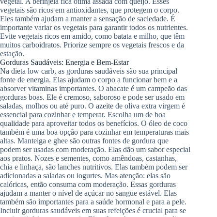
vegetal. A berinjela fica ótima assada com queijo. Esses
vegetais são ricos em antioxidantes, que protegem o corpo.
Eles também ajudam a manter a sensação de saciedade. É
importante variar os vegetais para garantir todos os nutrientes.
Evite vegetais ricos em amido, como batata e milho, que têm
muitos carboidratos. Priorize sempre os vegetais frescos e da
estação.
Gorduras Saudáveis: Energia e Bem-Estar
Na dieta low carb, as gorduras saudáveis são sua principal
fonte de energia. Elas ajudam o corpo a funcionar bem e a
absorver vitaminas importantes. O abacate é um campeão das
gorduras boas. Ele é cremoso, saboroso e pode ser usado em
saladas, molhos ou até puro. O azeite de oliva extra virgem é
essencial para cozinhar e temperar. Escolha um de boa
qualidade para aproveitar todos os benefícios. O óleo de coco
também é uma boa opção para cozinhar em temperaturas mais
altas. Manteiga e ghee são outras fontes de gordura que
podem ser usadas com moderação. Elas dão um sabor especial
aos pratos. Nozes e sementes, como amêndoas, castanhas,
chia e linhaça, são lanches nutritivos. Elas também podem ser
adicionadas a saladas ou iogurtes. Mas atenção: elas são
calóricas, então consuma com moderação. Essas gorduras
ajudam a manter o nível de açúcar no sangue estável. Elas
também são importantes para a saúde hormonal e para a pele.
Incluir gorduras saudáveis em suas refeições é crucial para se