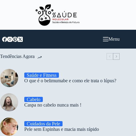
Pular
para
o
conteúdo
Menu
Tendências Agora
Saúde e Fitness
O que é o belimumabe e como ele trata o lúpus?
Cabelo
Caspa no cabelo nunca mais !
Cuidados da Pele
Pele sem Espinhas e macia mais rápido