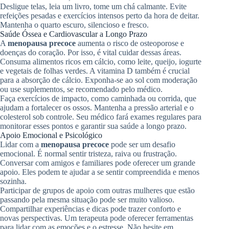
Desligue telas, leia um livro, tome um chá calmante. Evite
refeições pesadas e exercícios intensos perto da hora de deitar.
Mantenha o quarto escuro, silencioso e fresco.
Saúde Óssea e Cardiovascular a Longo Prazo
A
menopausa precoce
aumenta o risco de osteoporose e
doenças do coração. Por isso, é vital cuidar dessas áreas.
Consuma alimentos ricos em cálcio, como leite, queijo, iogurte
e vegetais de folhas verdes. A vitamina D também é crucial
para a absorção de cálcio. Exponha-se ao sol com moderação
ou use suplementos, se recomendado pelo médico.
Faça exercícios de impacto, como caminhada ou corrida, que
ajudam a fortalecer os ossos. Mantenha a pressão arterial e o
colesterol sob controle. Seu médico fará exames regulares para
monitorar esses pontos e garantir sua saúde a longo prazo.
Apoio Emocional e Psicológico
Lidar com a
menopausa precoce
pode ser um desafio
emocional. É normal sentir tristeza, raiva ou frustração.
Conversar com amigos e familiares pode oferecer um grande
apoio. Eles podem te ajudar a se sentir compreendida e menos
sozinha.
Participar de grupos de apoio com outras mulheres que estão
passando pela mesma situação pode ser muito valioso.
Compartilhar experiências e dicas pode trazer conforto e
novas perspectivas. Um terapeuta pode oferecer ferramentas
para lidar com as emoções e o estresse. Não hesite em