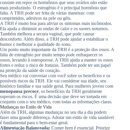
consiste em repor os hormônios que seus ovários não estão
mais produzindo. O estrogênio é o principal hormônio que
falta. A TRH pode ser feita de várias maneiras: com
comprimidos, adesivos na pele ou géis.
A TRH é muito boa para aliviar os sintomas mais incômodos.
Ela ajuda a diminuir as ondas de calor e os suores noturnos.
Também melhora a secura vaginal, que pode causar
desconforto. Além disso, a TRH pode ajudar a estabilizar o
humor e melhorar a qualidade do sono.
Um ponto muito importante da TRH é a proteção dos ossos. A
falta de estrogênio por muito tempo pode enfraquecer os
ossos, levando à osteoporose. A TRH ajuda a manter os ossos
fortes e reduz o risco de fraturas. Também pode ter um papel
na proteção da saúde do coração.
Seu médico vai conversar com você sobre os benefícios e os
possíveis riscos da TRH. Ele vai considerar sua idade, seu
histórico familiar e sua saúde geral. Para mulheres jovens com
menopausa precoce
, os benefícios da TRH geralmente
superam os riscos. É uma decisão que deve ser tomada em
conjunto com o seu médico, com todas as informações claras.
Mudanças no Estilo de Vida
Além da TRH, algumas mudanças no seu dia a dia podem
fazer uma grande diferença. Adotar um estilo de vida saudável
é fundamental para o bem-estar geral.
Alimentação Balanceada:
Comer bem é essencial. Priorize