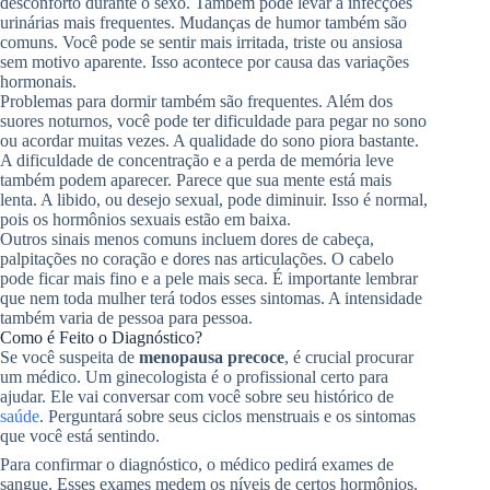
desconforto durante o sexo. Também pode levar a infecções
urinárias mais frequentes. Mudanças de humor também são
comuns. Você pode se sentir mais irritada, triste ou ansiosa
sem motivo aparente. Isso acontece por causa das variações
hormonais.
Problemas para dormir também são frequentes. Além dos
suores noturnos, você pode ter dificuldade para pegar no sono
ou acordar muitas vezes. A qualidade do sono piora bastante.
A dificuldade de concentração e a perda de memória leve
também podem aparecer. Parece que sua mente está mais
lenta. A libido, ou desejo sexual, pode diminuir. Isso é normal,
pois os hormônios sexuais estão em baixa.
Outros sinais menos comuns incluem dores de cabeça,
palpitações no coração e dores nas articulações. O cabelo
pode ficar mais fino e a pele mais seca. É importante lembrar
que nem toda mulher terá todos esses sintomas. A intensidade
também varia de pessoa para pessoa.
Como é Feito o Diagnóstico?
Se você suspeita de
menopausa precoce
, é crucial procurar
um médico. Um ginecologista é o profissional certo para
ajudar. Ele vai conversar com você sobre seu histórico de
saúde
. Perguntará sobre seus ciclos menstruais e os sintomas
que você está sentindo.
Para confirmar o diagnóstico, o médico pedirá exames de
sangue. Esses exames medem os níveis de certos hormônios.