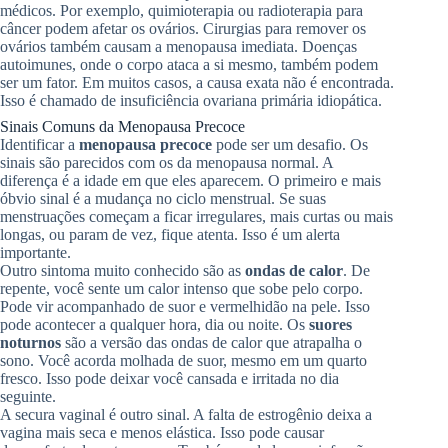
médicos. Por exemplo, quimioterapia ou radioterapia para
câncer podem afetar os ovários. Cirurgias para remover os
ovários também causam a menopausa imediata. Doenças
autoimunes, onde o corpo ataca a si mesmo, também podem
ser um fator. Em muitos casos, a causa exata não é encontrada.
Isso é chamado de insuficiência ovariana primária idiopática.
Sinais Comuns da Menopausa Precoce
Identificar a
menopausa precoce
pode ser um desafio. Os
sinais são parecidos com os da menopausa normal. A
diferença é a idade em que eles aparecem. O primeiro e mais
óbvio sinal é a mudança no ciclo menstrual. Se suas
menstruações começam a ficar irregulares, mais curtas ou mais
longas, ou param de vez, fique atenta. Isso é um alerta
importante.
Outro sintoma muito conhecido são as
ondas de calor
. De
repente, você sente um calor intenso que sobe pelo corpo.
Pode vir acompanhado de suor e vermelhidão na pele. Isso
pode acontecer a qualquer hora, dia ou noite. Os
suores
noturnos
são a versão das ondas de calor que atrapalha o
sono. Você acorda molhada de suor, mesmo em um quarto
fresco. Isso pode deixar você cansada e irritada no dia
seguinte.
A secura vaginal é outro sinal. A falta de estrogênio deixa a
vagina mais seca e menos elástica. Isso pode causar