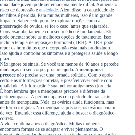
uma idade jovem pode ser emocionalmente difícil. Aumenta o
risco de depressão e
ansiedade
. Além disso, a capacidade de
ter filhos é perdida. Para muitas mulheres, isso é um grande
impacto. Saber cedo permite explorar opções como a
preservação de óvulos, se for o caso, antes que seja tarde.
Conversar abertamente com seu médico é fundamental. Ele
pode orientar sobre as melhores opções de tratamento. Isso
inclui a terapia de reposição hormonal (TRH). A TRH pode
repor os hormônios que o corpo não está mais produzindo.
Isso ajuda a controlar os sintomas e a proteger a saúde a longo
prazo.
Não ignore os sinais. Se você tem menos de 40 anos e percebe
mudanças no seu corpo, procure ajuda. A
menopausa
precoce
não precisa ser uma jornada solitária. Com o apoio
certo e as informações corretas, é possível viver bem e com
qualidade. A informação é sua melhor amiga nessa jornada.
É bom lembrar que a menopausa precoce é diferente da
perimenopausa. A perimenopausa é o período de transição
antes da menopausa. Nela, os ovários ainda funcionam, mas
de forma irregular. Na menopausa precoce, os ovários param
de vez. Entender essa diferença ajuda a buscar o diagnóstico
correto.
A vida continua após o diagnóstico. Muitas mulheres
encontram formas de se adaptar e viver plenamente. O
importante é cuidar de si mesma. Isso inclui uma alimentação