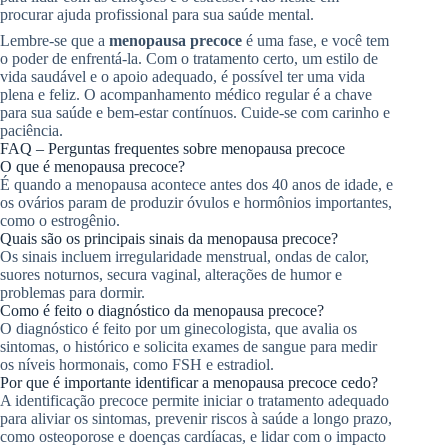
procurar ajuda profissional para sua saúde mental.
Lembre-se que a
menopausa precoce
é uma fase, e você tem
o poder de enfrentá-la. Com o tratamento certo, um estilo de
vida saudável e o apoio adequado, é possível ter uma vida
plena e feliz. O acompanhamento médico regular é a chave
para sua saúde e bem-estar contínuos. Cuide-se com carinho e
paciência.
FAQ – Perguntas frequentes sobre menopausa precoce
O que é menopausa precoce?
É quando a menopausa acontece antes dos 40 anos de idade, e
os ovários param de produzir óvulos e hormônios importantes,
como o estrogênio.
Quais são os principais sinais da menopausa precoce?
Os sinais incluem irregularidade menstrual, ondas de calor,
suores noturnos, secura vaginal, alterações de humor e
problemas para dormir.
Como é feito o diagnóstico da menopausa precoce?
O diagnóstico é feito por um ginecologista, que avalia os
sintomas, o histórico e solicita exames de sangue para medir
os níveis hormonais, como FSH e estradiol.
Por que é importante identificar a menopausa precoce cedo?
A identificação precoce permite iniciar o tratamento adequado
para aliviar os sintomas, prevenir riscos à saúde a longo prazo,
como osteoporose e doenças cardíacas, e lidar com o impacto