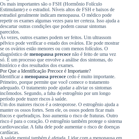
Os mais importantes são o FSH (Hormônio Folículo
Estimulante) e o estradiol. Níveis altos de FSH e baixos de
estradiol geralmente indicam menopausa. O médico pode
repetir os exames algumas vezes para ter certeza. Isso ajuda a
descartar outras condições que podem causar sintomas
parecidos.
Às vezes, outros exames podem ser feitos. Um ultrassom
pélvico pode verificar o estado dos ovários. Ele pode mostrar
se os ovários estão menores ou com menos folículos. O
diagnóstico de
menopausa precoce
não é feito de uma vez
só. É um processo que envolve a análise dos sintomas, do
histórico e dos resultados dos exames.
Por Que a Identificação Precoce é Importante?
Identificar a
menopausa precoce
cedo é muito importante.
Primeiro, porque permite que você comece o tratamento
adequado. O tratamento pode ajudar a aliviar os sintomas
incômodos. Segundo, a falta de estrogênio por um longo
período pode trazer riscos à saúde.
Um dos maiores riscos é a osteoporose. O estrogênio ajuda a
manter os ossos fortes. Sem ele, os ossos podem ficar mais
fracos e quebradiços. Isso aumenta o risco de fraturas. Outro
risco é para o coração. O estrogênio também protege o sistema
cardiovascular. A falta dele pode aumentar o risco de doenças
cardíacas.
A saúde mental também é afetada. Lidar com a menopausa em