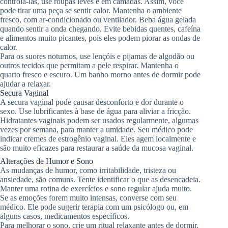
controlá-las, use roupas leves e em camadas. Assim, você
pode tirar uma peça se sentir calor. Mantenha o ambiente
fresco, com ar-condicionado ou ventilador. Beba água gelada
quando sentir a onda chegando. Evite bebidas quentes, cafeína
e alimentos muito picantes, pois eles podem piorar as ondas de
calor.
Para os suores noturnos, use lençóis e pijamas de algodão ou
outros tecidos que permitam a pele respirar. Mantenha o
quarto fresco e escuro. Um banho morno antes de dormir pode
ajudar a relaxar.
Secura Vaginal
A secura vaginal pode causar desconforto e dor durante o
sexo. Use lubrificantes à base de água para aliviar a fricção.
Hidratantes vaginais podem ser usados regularmente, algumas
vezes por semana, para manter a umidade. Seu médico pode
indicar cremes de estrogênio vaginal. Eles agem localmente e
são muito eficazes para restaurar a saúde da mucosa vaginal.
Alterações de Humor e Sono
As mudanças de humor, como irritabilidade, tristeza ou
ansiedade, são comuns. Tente identificar o que as desencadeia.
Manter uma rotina de exercícios e sono regular ajuda muito.
Se as emoções forem muito intensas, converse com seu
médico. Ele pode sugerir terapia com um psicólogo ou, em
alguns casos, medicamentos específicos.
Para melhorar o sono, crie um ritual relaxante antes de dormir.