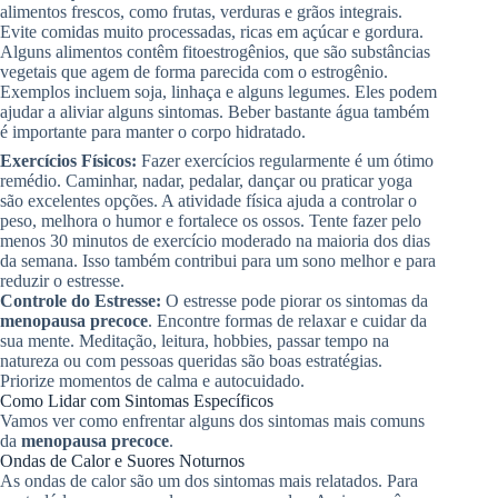
alimentos frescos, como frutas, verduras e grãos integrais.
Evite comidas muito processadas, ricas em açúcar e gordura.
Alguns alimentos contêm fitoestrogênios, que são substâncias
vegetais que agem de forma parecida com o estrogênio.
Exemplos incluem soja, linhaça e alguns legumes. Eles podem
ajudar a aliviar alguns sintomas. Beber bastante água também
é importante para manter o corpo hidratado.
Exercícios Físicos:
Fazer exercícios regularmente é um ótimo
remédio. Caminhar, nadar, pedalar, dançar ou praticar yoga
são excelentes opções. A atividade física ajuda a controlar o
peso, melhora o humor e fortalece os ossos. Tente fazer pelo
menos 30 minutos de exercício moderado na maioria dos dias
da semana. Isso também contribui para um sono melhor e para
reduzir o estresse.
Controle do Estresse:
O estresse pode piorar os sintomas da
menopausa precoce
. Encontre formas de relaxar e cuidar da
sua mente. Meditação, leitura, hobbies, passar tempo na
natureza ou com pessoas queridas são boas estratégias.
Priorize momentos de calma e autocuidado.
Como Lidar com Sintomas Específicos
Vamos ver como enfrentar alguns dos sintomas mais comuns
da
menopausa precoce
.
Ondas de Calor e Suores Noturnos
As ondas de calor são um dos sintomas mais relatados. Para