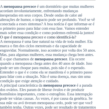
A
menopausa precoce
é um dormitório que muitas mulheres
acordam involuntariamente, enfrentando mudanças
inesperadas em seus corpos. Desde ondas de calor até
alterações de humor, o impacto pode ser profundo. Você se vê
conectada a esses sintomas? A boa notícia é que informar-se é
o primeiro passo para lidar com essa fase. Vamos entender
mais sobre essa condição e como podemos enfrentá-la juntos!
O que é menopausa precoce e como identificá-la?
A menopausa é uma fase natural na vida de toda mulher. Ela
marca o fim dos ciclos menstruais e da capacidade de
engravidar. Normalmente, isso acontece por volta dos 50 anos.
Mas, para algumas mulheres, essa mudança chega bem antes.
É o que chamamos de
menopausa precoce
. Ela ocorre
quando a menopausa chega antes dos 40 anos de idade. Isso
pode ser um choque para muitas, pois não é o esperado.
Entender o que é e como ela se manifesta é o primeiro passo
para lidar com a situação. Não é uma doença, mas sim uma
condição que exige atenção e cuidado.
A principal característica da
menopausa precoce
é a parada
dos ovários. Eles param de liberar óvulos e de produzir
hormônios importantes, como o estrogênio. Essa interrupção
pode ter várias causas. Às vezes, é por causa da genética. Se
sua mãe ou avó tiveram menopausa cedo, pode ser que você
também tenha. Outras vezes, pode ser resultado de tratamentos