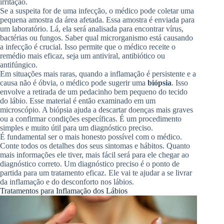
irritação.
Se a suspeita for de uma infecção, o médico pode coletar uma
pequena amostra da área afetada. Essa amostra é enviada para
um laboratório. Lá, ela será analisada para encontrar vírus,
bactérias ou fungos. Saber qual microrganismo está causando
a infecção é crucial. Isso permite que o médico receite o
remédio mais eficaz, seja um antiviral, antibiótico ou
antifúngico.
Em situações mais raras, quando a inflamação é persistente e a
causa não é óbvia, o médico pode sugerir uma
biópsia
. Isso
envolve a retirada de um pedacinho bem pequeno do tecido
do lábio. Esse material é então examinado em um
microscópio. A biópsia ajuda a descartar doenças mais graves
ou a confirmar condições específicas. É um procedimento
simples e muito útil para um diagnóstico preciso.
É fundamental ser o mais honesto possível com o médico.
Conte todos os detalhes dos seus sintomas e hábitos. Quanto
mais informações ele tiver, mais fácil será para ele chegar ao
diagnóstico correto. Um diagnóstico preciso é o ponto de
partida para um tratamento eficaz. Ele vai te ajudar a se livrar
da inflamação e do desconforto nos lábios.
Tratamentos para Inflamação dos Lábios