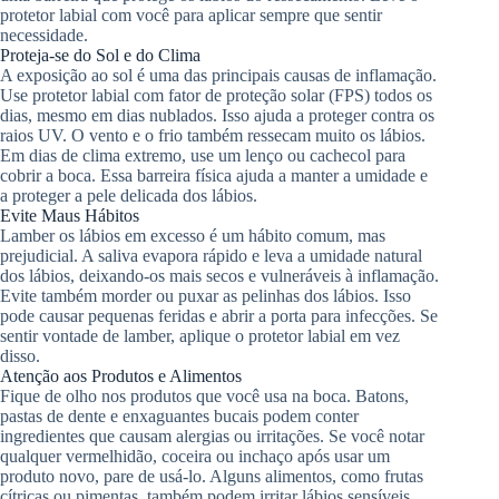
protetor labial com você para aplicar sempre que sentir
necessidade.
Proteja-se do Sol e do Clima
A exposição ao sol é uma das principais causas de inflamação.
Use protetor labial com fator de proteção solar (FPS) todos os
dias, mesmo em dias nublados. Isso ajuda a proteger contra os
raios UV. O vento e o frio também ressecam muito os lábios.
Em dias de clima extremo, use um lenço ou cachecol para
cobrir a boca. Essa barreira física ajuda a manter a umidade e
a proteger a pele delicada dos lábios.
Evite Maus Hábitos
Lamber os lábios em excesso é um hábito comum, mas
prejudicial. A saliva evapora rápido e leva a umidade natural
dos lábios, deixando-os mais secos e vulneráveis à inflamação.
Evite também morder ou puxar as pelinhas dos lábios. Isso
pode causar pequenas feridas e abrir a porta para infecções. Se
sentir vontade de lamber, aplique o protetor labial em vez
disso.
Atenção aos Produtos e Alimentos
Fique de olho nos produtos que você usa na boca. Batons,
pastas de dente e enxaguantes bucais podem conter
ingredientes que causam alergias ou irritações. Se você notar
qualquer vermelhidão, coceira ou inchaço após usar um
produto novo, pare de usá-lo. Alguns alimentos, como frutas
cítricas ou pimentas, também podem irritar lábios sensíveis.