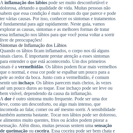
A
inflamação dos lábios
pode ser muito desconfortável e
dolorosa, afetando a qualidade de vida. Muitas pessoas não
sabem que essa condição é mais comum do que parece e pode
ter várias causas. Por isso, conhecer os sintomas e tratamentos
é fundamental para agir rapidamente. Neste guia, vamos
explorar as causas, sintomas e as melhores formas de tratar
essa inflamação nos lábios para que você possa voltar a sorrir
livre de preocupações!
Sintomas de Inflamação dos Lábios
Quando os lábios ficam inflamados, o corpo nos dá alguns
sinais claros. É importante prestar atenção a esses sintomas
para entender o que está acontecendo. Um dos primeiros
sinais é a
vermelhidão
. Os lábios podem ficar mais vermelhos
que o normal, e essa cor pode se espalhar um pouco para a
pele ao redor da boca. Junto com a vermelhidão, é comum
sentir um
inchaço
. Os lábios parecem mais cheios, às vezes
até um pouco duros ao toque. Esse inchaço pode ser leve ou
bem visível, dependendo da causa da inflamação.
A
dor
é outro sintoma muito frequente. Pode ser uma dor
leve, como um desconforto, ou algo mais intenso, que
incomoda ao falar, comer ou até mesmo sorrir. A sensibilidade
também aumenta bastante. Tocar nos lábios pode ser doloroso,
e alimentos muito quentes, frios ou ácidos podem piorar a
sensação. Além disso, muitas pessoas sentem uma
sensação
de queimação
ou
coceira
. Essa coceira pode ser bem chata e