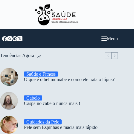
Pular
para
o
conteúdo
Menu
Tendências Agora
Saúde e Fitness
O que é o belimumabe e como ele trata o lúpus?
Cabelo
Caspa no cabelo nunca mais !
Cuidados da Pele
Pele sem Espinhas e macia mais rápido