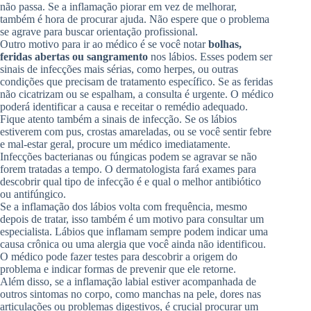
não passa. Se a inflamação piorar em vez de melhorar,
também é hora de procurar ajuda. Não espere que o problema
se agrave para buscar orientação profissional.
Outro motivo para ir ao médico é se você notar
bolhas,
feridas abertas ou sangramento
nos lábios. Esses podem ser
sinais de infecções mais sérias, como herpes, ou outras
condições que precisam de tratamento específico. Se as feridas
não cicatrizam ou se espalham, a consulta é urgente. O médico
poderá identificar a causa e receitar o remédio adequado.
Fique atento também a sinais de infecção. Se os lábios
estiverem com pus, crostas amareladas, ou se você sentir febre
e mal-estar geral, procure um médico imediatamente.
Infecções bacterianas ou fúngicas podem se agravar se não
forem tratadas a tempo. O dermatologista fará exames para
descobrir qual tipo de infecção é e qual o melhor antibiótico
ou antifúngico.
Se a inflamação dos lábios volta com frequência, mesmo
depois de tratar, isso também é um motivo para consultar um
especialista. Lábios que inflamam sempre podem indicar uma
causa crônica ou uma alergia que você ainda não identificou.
O médico pode fazer testes para descobrir a origem do
problema e indicar formas de prevenir que ele retorne.
Além disso, se a inflamação labial estiver acompanhada de
outros sintomas no corpo, como manchas na pele, dores nas
articulações ou problemas digestivos, é crucial procurar um