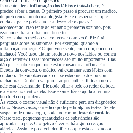
Como Confirmar o Diagnóstico
Para entender a
inflamação dos lábios
e tratá-la bem, é
preciso saber a causa. O primeiro passo é procurar um médico,
de preferência um dermatologista. Ele é o especialista que
cuida da pele e pode ajudar a descobrir o que está
acontecendo. Não tente adivinhar o problema sozinho, pois
isso pode atrasar o tratamento certo.
Na consulta, o médico vai conversar com você. Ele fará
perguntas sobre os sintomas. Por exemplo, quando a
inflamação começou? O que você sente, como dor, coceira ou
inchaço? Você usou algum produto novo nos lábios ou comeu
algo diferente? Essas informações são muito importantes. Elas
dão pistas sobre o que pode estar causando a inflamação.
Depois da conversa, o médico vai examinar seus lábios com
cuidado. Ele vai observar a cor, se estão inchados ou com
rachaduras. Também vai procurar por bolhas, feridas ou se a
pele está descamando. Ele pode olhar a pele ao redor da boca
e até mesmo dentro dela. Esse exame físico ajuda a ter uma
boa ideia do problema.
Às vezes, o exame visual não é suficiente para um diagnóstico
claro. Nesses casos, o médico pode pedir alguns testes. Se ele
suspeitar de uma alergia, pode indicar um
teste de contato
.
Nesse teste, pequenas quantidades de substâncias são
aplicadas na pele. O objetivo é ver se há alguma reação
alérgica. Assim, é possível identificar o que está causando a