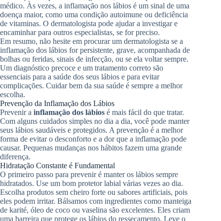
médico. Às vezes, a inflamação nos lábios é um sinal de uma
doença maior, como uma condição autoimune ou deficiência
de vitaminas. O dermatologista pode ajudar a investigar e
encaminhar para outros especialistas, se for preciso.
Em resumo, não hesite em procurar um dermatologista se a
inflamação dos lábios for persistente, grave, acompanhada de
bolhas ou feridas, sinais de infecção, ou se ela voltar sempre.
Um diagnóstico precoce e um tratamento correto são
essenciais para a saúde dos seus lábios e para evitar
complicações. Cuidar bem da sua saúde é sempre a melhor
escolha.
Prevenção da Inflamação dos Lábios
Prevenir a
inflamação dos lábios
é mais fácil do que tratar.
Com alguns cuidados simples no dia a dia, você pode manter
seus lábios saudáveis e protegidos. A prevenção é a melhor
forma de evitar o desconforto e a dor que a inflamação pode
causar. Pequenas mudanças nos hábitos fazem uma grande
diferença.
Hidratação Constante é Fundamental
O primeiro passo para prevenir é manter os lábios sempre
hidratados. Use um bom protetor labial várias vezes ao dia.
Escolha produtos sem cheiro forte ou sabores artificiais, pois
eles podem irritar. Bálsamos com ingredientes como manteiga
de karité, óleo de coco ou vaselina são excelentes. Eles criam
uma barreira que protege os lábios do ressecamento. Leve o