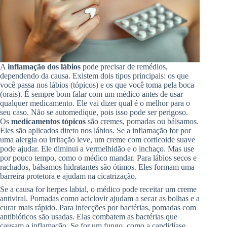
A
inflamação dos lábios
pode precisar de remédios,
dependendo da causa. Existem dois tipos principais: os que
você passa nos lábios (tópicos) e os que você toma pela boca
(orais). É sempre bom falar com um médico antes de usar
qualquer medicamento. Ele vai dizer qual é o melhor para o
seu caso. Não se automedique, pois isso pode ser perigoso.
Os
medicamentos tópicos
são cremes, pomadas ou bálsamos.
Eles são aplicados direto nos lábios. Se a inflamação for por
uma alergia ou irritação leve, um creme com corticoide suave
pode ajudar. Ele diminui a vermelhidão e o inchaço. Mas use
por pouco tempo, como o médico mandar. Para lábios secos e
rachados, bálsamos hidratantes são ótimos. Eles formam uma
barreira protetora e ajudam na cicatrização.
Se a causa for herpes labial, o médico pode receitar um creme
antiviral. Pomadas como aciclovir ajudam a secar as bolhas e a
curar mais rápido. Para infecções por bactérias, pomadas com
antibióticos são usadas. Elas combatem as bactérias que
causam a inflamação. Se for um fungo, como a candidíase,