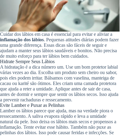
Cuidar dos lábios em casa é essencial para evitar e aliviar a
inflamação dos lábios
. Pequenas atitudes diárias podem fazer
uma grande diferença. Essas dicas são fáceis de seguir e
ajudam a manter seus lábios saudáveis e bonitos. Não precisa
de muito esforço para ter lábios bem cuidados.
Hidrate Sempre Seus Lábios
A hidratação é a dica número um. Use um bom protetor labial
várias vezes ao dia. Escolha um produto sem cheiro ou sabor,
pois eles podem irritar. Bálsamos com vaselina, manteiga de
cacau ou karité são ótimos. Eles criam uma camada protetora
que ajuda a reter a umidade. Aplique antes de sair de casa,
antes de dormir e sempre que sentir os lábios secos. Isso ajuda
a prevenir rachaduras e ressecamento.
Evite Lamber e Puxar as Pelinhas
Lamber os lábios parece que ajuda, mas na verdade piora o
ressecamento. A saliva evapora rápido e leva a umidade
natural da pele. Isso deixa os lábios mais secos e propensos a
inflamação. Tente evitar esse hábito. Também não puxe as
pelinhas dos lábios. Isso pode causar feridas e infecções. Se