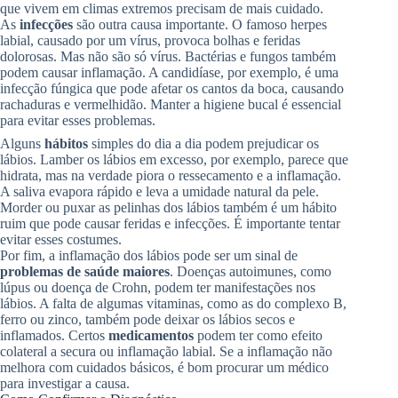
que vivem em climas extremos precisam de mais cuidado.
As
infecções
são outra causa importante. O famoso herpes
labial, causado por um vírus, provoca bolhas e feridas
dolorosas. Mas não são só vírus. Bactérias e fungos também
podem causar inflamação. A candidíase, por exemplo, é uma
infecção fúngica que pode afetar os cantos da boca, causando
rachaduras e vermelhidão. Manter a higiene bucal é essencial
para evitar esses problemas.
Alguns
hábitos
simples do dia a dia podem prejudicar os
lábios. Lamber os lábios em excesso, por exemplo, parece que
hidrata, mas na verdade piora o ressecamento e a inflamação.
A saliva evapora rápido e leva a umidade natural da pele.
Morder ou puxar as pelinhas dos lábios também é um hábito
ruim que pode causar feridas e infecções. É importante tentar
evitar esses costumes.
Por fim, a inflamação dos lábios pode ser um sinal de
problemas de saúde maiores
. Doenças autoimunes, como
lúpus ou doença de Crohn, podem ter manifestações nos
lábios. A falta de algumas vitaminas, como as do complexo B,
ferro ou zinco, também pode deixar os lábios secos e
inflamados. Certos
medicamentos
podem ter como efeito
colateral a secura ou inflamação labial. Se a inflamação não
melhora com cuidados básicos, é bom procurar um médico
para investigar a causa.