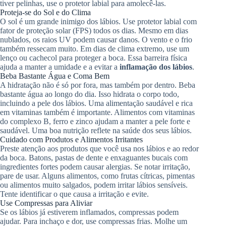
tiver pelinhas, use o protetor labial para amolecê-las.
Proteja-se do Sol e do Clima
O sol é um grande inimigo dos lábios. Use protetor labial com
fator de proteção solar (FPS) todos os dias. Mesmo em dias
nublados, os raios UV podem causar danos. O vento e o frio
também ressecam muito. Em dias de clima extremo, use um
lenço ou cachecol para proteger a boca. Essa barreira física
ajuda a manter a umidade e a evitar a
inflamação dos lábios
.
Beba Bastante Água e Coma Bem
A hidratação não é só por fora, mas também por dentro. Beba
bastante água ao longo do dia. Isso hidrata o corpo todo,
incluindo a pele dos lábios. Uma alimentação saudável e rica
em vitaminas também é importante. Alimentos com vitaminas
do complexo B, ferro e zinco ajudam a manter a pele forte e
saudável. Uma boa nutrição reflete na saúde dos seus lábios.
Cuidado com Produtos e Alimentos Irritantes
Preste atenção aos produtos que você usa nos lábios e ao redor
da boca. Batons, pastas de dente e enxaguantes bucais com
ingredientes fortes podem causar alergias. Se notar irritação,
pare de usar. Alguns alimentos, como frutas cítricas, pimentas
ou alimentos muito salgados, podem irritar lábios sensíveis.
Tente identificar o que causa a irritação e evite.
Use Compressas para Aliviar
Se os lábios já estiverem inflamados, compressas podem
ajudar. Para inchaço e dor, use compressas frias. Molhe um