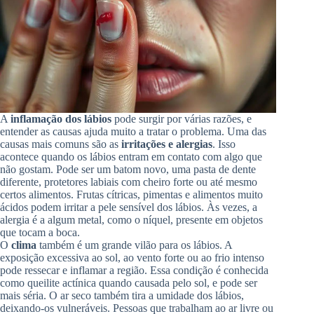
A
inflamação dos lábios
pode surgir por várias razões, e
entender as causas ajuda muito a tratar o problema. Uma das
causas mais comuns são as
irritações e alergias
. Isso
acontece quando os lábios entram em contato com algo que
não gostam. Pode ser um batom novo, uma pasta de dente
diferente, protetores labiais com cheiro forte ou até mesmo
certos alimentos. Frutas cítricas, pimentas e alimentos muito
ácidos podem irritar a pele sensível dos lábios. Às vezes, a
alergia é a algum metal, como o níquel, presente em objetos
que tocam a boca.
O
clima
também é um grande vilão para os lábios. A
exposição excessiva ao sol, ao vento forte ou ao frio intenso
pode ressecar e inflamar a região. Essa condição é conhecida
como queilite actínica quando causada pelo sol, e pode ser
mais séria. O ar seco também tira a umidade dos lábios,
deixando-os vulneráveis. Pessoas que trabalham ao ar livre ou