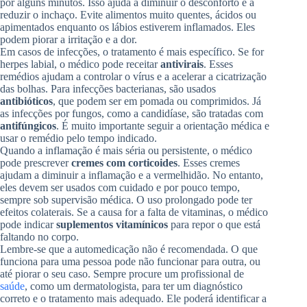
por alguns minutos. Isso ajuda a diminuir o desconforto e a
reduzir o inchaço. Evite alimentos muito quentes, ácidos ou
apimentados enquanto os lábios estiverem inflamados. Eles
podem piorar a irritação e a dor.
Em casos de infecções, o tratamento é mais específico. Se for
herpes labial, o médico pode receitar
antivirais
. Esses
remédios ajudam a controlar o vírus e a acelerar a cicatrização
das bolhas. Para infecções bacterianas, são usados
antibióticos
, que podem ser em pomada ou comprimidos. Já
as infecções por fungos, como a candidíase, são tratadas com
antifúngicos
. É muito importante seguir a orientação médica e
usar o remédio pelo tempo indicado.
Quando a inflamação é mais séria ou persistente, o médico
pode prescrever
cremes com corticoides
. Esses cremes
ajudam a diminuir a inflamação e a vermelhidão. No entanto,
eles devem ser usados com cuidado e por pouco tempo,
sempre sob supervisão médica. O uso prolongado pode ter
efeitos colaterais. Se a causa for a falta de vitaminas, o médico
pode indicar
suplementos vitamínicos
para repor o que está
faltando no corpo.
Lembre-se que a automedicação não é recomendada. O que
funciona para uma pessoa pode não funcionar para outra, ou
até piorar o seu caso. Sempre procure um profissional de
saúde
, como um dermatologista, para ter um diagnóstico
correto e o tratamento mais adequado. Ele poderá identificar a