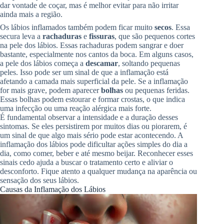
dar vontade de coçar, mas é melhor evitar para não irritar
ainda mais a região.
Os lábios inflamados também podem ficar muito
secos
. Essa
secura leva a
rachaduras
e
fissuras
, que são pequenos cortes
na pele dos lábios. Essas rachaduras podem sangrar e doer
bastante, especialmente nos cantos da boca. Em alguns casos,
a pele dos lábios começa a
descamar
, soltando pequenas
peles. Isso pode ser um sinal de que a inflamação está
afetando a camada mais superficial da pele. Se a inflamação
for mais grave, podem aparecer
bolhas
ou pequenas feridas.
Essas bolhas podem estourar e formar crostas, o que indica
uma infecção ou uma reação alérgica mais forte.
É fundamental observar a intensidade e a duração desses
sintomas. Se eles persistirem por muitos dias ou piorarem, é
um sinal de que algo mais sério pode estar acontecendo. A
inflamação dos lábios pode dificultar ações simples do dia a
dia, como comer, beber e até mesmo beijar. Reconhecer esses
sinais cedo ajuda a buscar o tratamento certo e aliviar o
desconforto. Fique atento a qualquer mudança na aparência ou
sensação dos seus lábios.
Causas da Inflamação dos Lábios