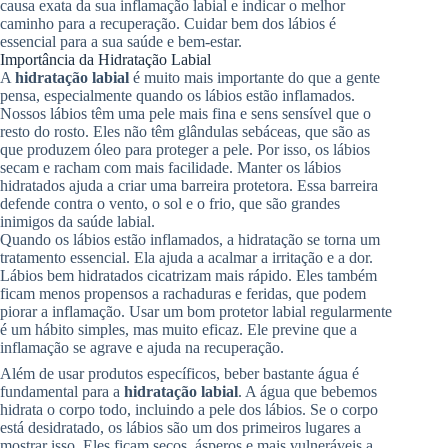
causa exata da sua inflamação labial e indicar o melhor
caminho para a recuperação. Cuidar bem dos lábios é
essencial para a sua saúde e bem-estar.
Importância da Hidratação Labial
A
hidratação labial
é muito mais importante do que a gente
pensa, especialmente quando os lábios estão inflamados.
Nossos lábios têm uma pele mais fina e sens sensível que o
resto do rosto. Eles não têm glândulas sebáceas, que são as
que produzem óleo para proteger a pele. Por isso, os lábios
secam e racham com mais facilidade. Manter os lábios
hidratados ajuda a criar uma barreira protetora. Essa barreira
defende contra o vento, o sol e o frio, que são grandes
inimigos da saúde labial.
Quando os lábios estão inflamados, a hidratação se torna um
tratamento essencial. Ela ajuda a acalmar a irritação e a dor.
Lábios bem hidratados cicatrizam mais rápido. Eles também
ficam menos propensos a rachaduras e feridas, que podem
piorar a inflamação. Usar um bom protetor labial regularmente
é um hábito simples, mas muito eficaz. Ele previne que a
inflamação se agrave e ajuda na recuperação.
Além de usar produtos específicos, beber bastante água é
fundamental para a
hidratação labial
. A água que bebemos
hidrata o corpo todo, incluindo a pele dos lábios. Se o corpo
está desidratado, os lábios são um dos primeiros lugares a
mostrar isso. Eles ficam secos, ásperos e mais vulneráveis a