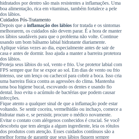
hidratados por dentro são mais resistentes a inflamações. Uma
boa alimentação, rica em vitaminas, também fortalece a pele
dos lábios.
Cuidados Pós-Tratamento
Depois que a
inflamação dos lábios
for tratada e os sintomas
melhorarem, os cuidados não devem parar. É a hora de manter
os lábios saudáveis para que o problema não volte. Continue
usando um bom bálsamo labial hidratante diariamente.
Aplique várias vezes ao dia, especialmente antes de sair de
casa e antes de dormir. Isso ajuda a manter a barreira protetora
dos lábios.
Proteja seus lábios do sol, vento e frio. Use protetor labial com
FPS sempre que for se expor ao sol. Em dias de vento ou frio
intenso, use um lenço ou cachecol para cobrir a boca. Isso cria
uma barreira física contra as agressões do clima. Mantenha
uma boa higiene bucal, escovando os dentes e usando fio
dental. Isso evita o acúmulo de bactérias que podem causar
infecções.
Fique atento a qualquer sinal de que a inflamação pode estar
voltando. Se sentir coceira, vermelhidão ou inchaço, comece a
hidratar mais e, se persistir, procure o médico novamente.
Evitar o contato com alérgenos conhecidos é crucial. Se você
descobriu que tem alergia a algum ingrediente, leia os rótulos
dos produtos com atenção. Esses cuidados contínuos são a
melhor forma de garantir que seus lábios fiquem sempre