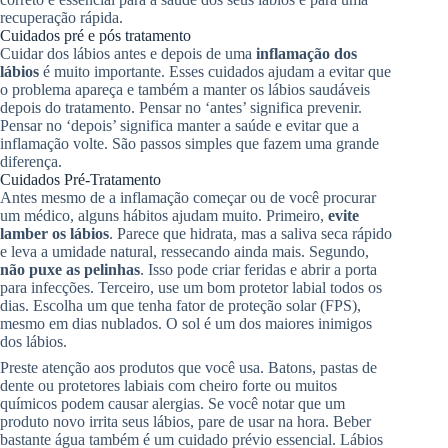
recuperação rápida.
Cuidados pré e pós tratamento
Cuidar dos lábios antes e depois de uma
inflamação dos
lábios
é muito importante. Esses cuidados ajudam a evitar que
o problema apareça e também a manter os lábios saudáveis
depois do tratamento. Pensar no ‘antes’ significa prevenir.
Pensar no ‘depois’ significa manter a saúde e evitar que a
inflamação volte. São passos simples que fazem uma grande
diferença.
Cuidados Pré-Tratamento
Antes mesmo de a inflamação começar ou de você procurar
um médico, alguns hábitos ajudam muito. Primeiro,
evite
lamber os lábios
. Parece que hidrata, mas a saliva seca rápido
e leva a umidade natural, ressecando ainda mais. Segundo,
não puxe as pelinhas
. Isso pode criar feridas e abrir a porta
para infecções. Terceiro, use um bom protetor labial todos os
dias. Escolha um que tenha fator de proteção solar (FPS),
mesmo em dias nublados. O sol é um dos maiores inimigos
dos lábios.
Preste atenção aos produtos que você usa. Batons, pastas de
dente ou protetores labiais com cheiro forte ou muitos
químicos podem causar alergias. Se você notar que um
produto novo irrita seus lábios, pare de usar na hora. Beber
bastante água também é um cuidado prévio essencial. Lábios