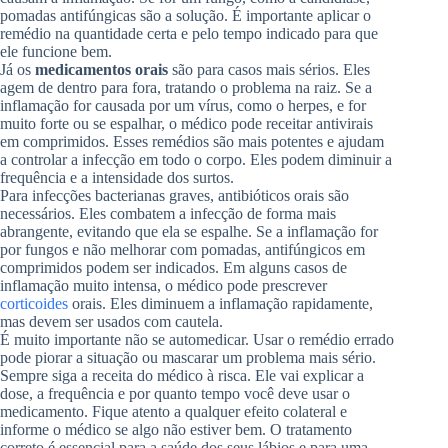
pomadas antifúngicas são a solução. É importante aplicar o
remédio na quantidade certa e pelo tempo indicado para que
ele funcione bem.
Já os
medicamentos orais
são para casos mais sérios. Eles
agem de dentro para fora, tratando o problema na raiz. Se a
inflamação for causada por um vírus, como o herpes, e for
muito forte ou se espalhar, o médico pode receitar antivirais
em comprimidos. Esses remédios são mais potentes e ajudam
a controlar a infecção em todo o corpo. Eles podem diminuir a
frequência e a intensidade dos surtos.
Para infecções bacterianas graves, antibióticos orais são
necessários. Eles combatem a infecção de forma mais
abrangente, evitando que ela se espalhe. Se a inflamação for
por fungos e não melhorar com pomadas, antifúngicos em
comprimidos podem ser indicados. Em alguns casos de
inflamação muito intensa, o médico pode prescrever
corticoides
orais. Eles diminuem a inflamação rapidamente,
mas devem ser usados com cautela.
É muito importante não se automedicar. Usar o remédio errado
pode piorar a situação ou mascarar um problema mais sério.
Sempre siga a receita do médico à risca. Ele vai explicar a
dose, a frequência e por quanto tempo você deve usar o
medicamento. Fique atento a qualquer efeito colateral e
informe o médico se algo não estiver bem. O tratamento
correto é essencial para a saúde dos seus lábios e para uma