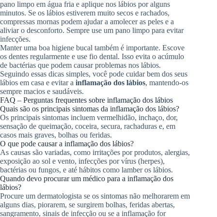
pano limpo em água fria e aplique nos lábios por alguns
minutos. Se os lábios estiverem muito secos e rachados,
compressas mornas podem ajudar a amolecer as peles e a
aliviar o desconforto. Sempre use um pano limpo para evitar
infecções.
Manter uma boa higiene bucal também é importante. Escove
os dentes regularmente e use fio dental. Isso evita o acúmulo
de bactérias que podem causar problemas nos lábios.
Seguindo essas dicas simples, você pode cuidar bem dos seus
lábios em casa e evitar a
inflamação dos lábios
, mantendo-os
sempre macios e saudáveis.
FAQ – Perguntas frequentes sobre inflamação dos lábios
Quais são os principais sintomas da inflamação dos lábios?
Os principais sintomas incluem vermelhidão, inchaço, dor,
sensação de queimação, coceira, secura, rachaduras e, em
casos mais graves, bolhas ou feridas.
O que pode causar a inflamação dos lábios?
As causas são variadas, como irritações por produtos, alergias,
exposição ao sol e vento, infecções por vírus (herpes),
bactérias ou fungos, e até hábitos como lamber os lábios.
Quando devo procurar um médico para a inflamação dos
lábios?
Procure um dermatologista se os sintomas não melhorarem em
alguns dias, piorarem, se surgirem bolhas, feridas abertas,
sangramento, sinais de infecção ou se a inflamação for