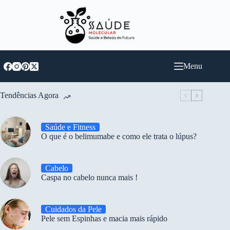
Pular
para
o
conteúdo
Menu
Tendências Agora
Saúde e Fitness
O que é o belimumabe e como ele trata o lúpus?
Cabelo
Caspa no cabelo nunca mais !
Cuidados da Pele
Pele sem Espinhas e macia mais rápido