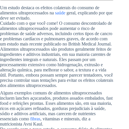
Um estudo destaca os efeitos colaterais do consumo de
alimentos ultraprocessados ​​na
saúde
geral, explicando por que
deve ser evitado.
Cuidado com o que você come! O consumo descontrolado de
alimentos ultraprocessados ​​pode aumentar o risco de
problemas de saúde adversos, incluindo certos tipos de cancro
e problemas cardíacos e pulmonares graves, de acordo com
um estudo mais recente publicado no British Medical Journal.
Alimentos ultraprocessados ​​são produtos geralmente feitos de
ingredientes e aditivos industriais, em sua maioria carentes de
ingredientes integrais e naturais. Eles passam por um
processamento extensivo como hidrogenação, extrusão e
alteração química, para melhorar o sabor, a textura e a vida
útil. Portanto, embora possam sempre parecer tentadores, você
precisa controlar suas tentações para evitar os efeitos colaterais
dos alimentos ultraprocessados.
Alguns exemplos comuns de alimentos ultraprocessados ​​
incluem lanches açucarados, produtos assados ​​embalados, fast
food e refeições prontas. Esses alimentos são, em sua maioria,
ricos em açúcares refinados, gorduras prejudiciais à saúde,
sódio e aditivos artificiais, mas carecem de nutrientes
essenciais como
fibras
, vitaminas e minerais, diz a
nutricionista Avni Kaul.