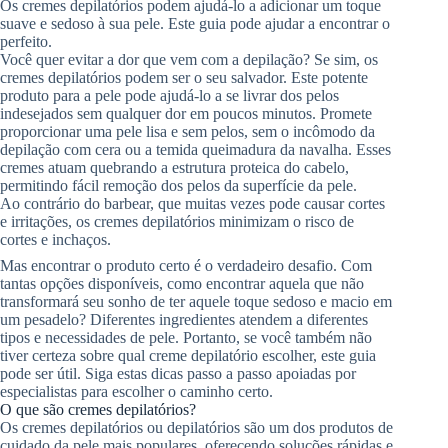
Os cremes depilatórios podem ajudá-lo a adicionar um toque
suave e sedoso à sua pele. Este guia pode ajudar a encontrar o
perfeito.
Você quer evitar a dor que vem com a depilação? Se sim, os
cremes depilatórios podem ser o seu salvador. Este potente
produto para a pele pode ajudá-lo a se livrar dos pelos
indesejados sem qualquer dor em poucos minutos. Promete
proporcionar uma pele lisa e sem pelos, sem o incômodo da
depilação com cera ou a temida queimadura da navalha. Esses
cremes atuam quebrando a estrutura proteica do cabelo,
permitindo fácil remoção dos pelos da superfície da pele.
Ao contrário do barbear, que muitas vezes pode causar cortes
e irritações, os cremes depilatórios minimizam o risco de
cortes e inchaços.
Mas encontrar o produto certo é o verdadeiro desafio. Com
tantas opções disponíveis, como encontrar aquela que não
transformará seu sonho de ter aquele toque sedoso e macio em
um pesadelo? Diferentes ingredientes atendem a diferentes
tipos e necessidades de pele. Portanto, se você também não
tiver certeza sobre qual creme depilatório escolher, este guia
pode ser útil. Siga estas dicas passo a passo apoiadas por
especialistas para escolher o caminho certo.
O que são cremes depilatórios?
Os cremes depilatórios ou depilatórios são um dos produtos de
cuidado da pele mais populares, oferecendo soluções rápidas e