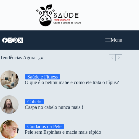
Pular
para
o
conteúdo
Menu
Tendências Agora
Saúde e Fitness
O que é o belimumabe e como ele trata o lúpus?
Cabelo
Caspa no cabelo nunca mais !
Cuidados da Pele
Pele sem Espinhas e macia mais rápido