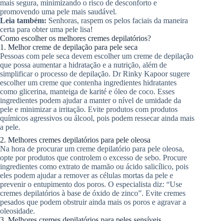
mais segura, minimizando o risco de desconforto e
promovendo uma pele mais saudável.
Leia também:
Senhoras, raspem os pelos faciais da maneira
certa para obter uma pele lisa!
Como escolher os melhores cremes depilatórios?
1. Melhor creme de depilação para pele seca
Pessoas com pele seca devem escolher um creme de depilação
que possa aumentar a hidratação e a nutrição, além de
simplificar o processo de depilação. Dr Rinky Kapoor sugere
escolher um creme que contenha ingredientes hidratantes
como glicerina, manteiga de karité e óleo de coco. Esses
ingredientes podem ajudar a manter o nível de umidade da
pele e minimizar a irritação. Evite produtos com produtos
químicos agressivos ou álcool, pois podem ressecar ainda mais
a pele.
2. Melhores cremes depilatórios para pele oleosa
Na hora de procurar um creme depilatório para pele oleosa,
opte por produtos que controlem o excesso de sebo. Procure
ingredientes como extrato de mamão ou ácido salicílico, pois
eles podem ajudar a remover as células mortas da pele e
prevenir o entupimento dos poros. O especialista diz: “Use
cremes depilatórios à base de óxido de zinco”. Evite cremes
pesados ​​que podem obstruir ainda mais os poros e agravar a
oleosidade.
3. Melhores cremes depilatórios para peles sensíveis