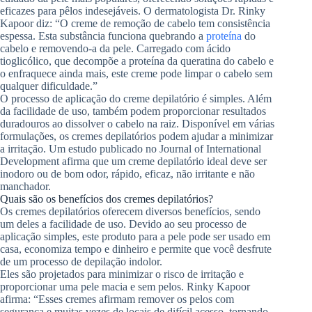
eficazes para pêlos indesejáveis. O dermatologista Dr. Rinky
Kapoor diz: “O creme de remoção de cabelo tem consistência
espessa. Esta substância funciona quebrando a
proteína
do
cabelo e removendo-a da pele. Carregado com ácido
tioglicólico, que decompõe a proteína da queratina do cabelo e
o enfraquece ainda mais, este creme pode limpar o cabelo sem
qualquer dificuldade.”
O processo de aplicação do creme depilatório é simples. Além
da facilidade de uso, também podem proporcionar resultados
duradouros ao dissolver o cabelo na raiz. Disponível em várias
formulações, os cremes depilatórios podem ajudar a minimizar
a irritação. Um estudo publicado no Journal of International
Development afirma que um creme depilatório ideal deve ser
inodoro ou de bom odor, rápido, eficaz, não irritante e não
manchador.
Quais são os benefícios dos cremes depilatórios?
Os cremes depilatórios oferecem diversos benefícios, sendo
um deles a facilidade de uso. Devido ao seu processo de
aplicação simples, este produto para a pele pode ser usado em
casa, economiza tempo e dinheiro e permite que você desfrute
de um processo de depilação indolor.
Eles são projetados para minimizar o risco de irritação e
proporcionar uma pele macia e sem pelos. Rinky Kapoor
afirma: “Esses cremes afirmam remover os pelos com
segurança e muitas vezes de locais de difícil acesso, tornando