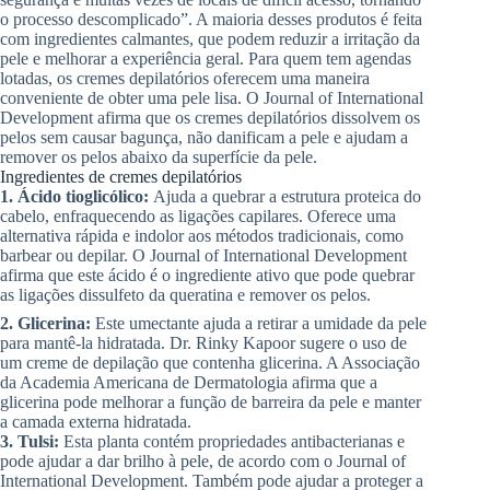
o processo descomplicado”. A maioria desses produtos é feita
com ingredientes calmantes, que podem reduzir a irritação da
pele e melhorar a experiência geral. Para quem tem agendas
lotadas, os cremes depilatórios oferecem uma maneira
conveniente de obter uma pele lisa. O Journal of International
Development afirma que os cremes depilatórios dissolvem os
pelos sem causar bagunça, não danificam a pele e ajudam a
remover os pelos abaixo da superfície da pele.
Ingredientes de cremes depilatórios
1. Ácido tioglicólico:
Ajuda a quebrar a estrutura proteica do
cabelo, enfraquecendo as ligações capilares. Oferece uma
alternativa rápida e indolor aos métodos tradicionais, como
barbear ou depilar. O Journal of International Development
afirma que este ácido é o ingrediente ativo que pode quebrar
as ligações dissulfeto da queratina e remover os pelos.
2. Glicerina:
Este umectante ajuda a retirar a umidade da pele
para mantê-la hidratada. Dr. Rinky Kapoor sugere o uso de
um creme de depilação que contenha glicerina. A Associação
da Academia Americana de Dermatologia afirma que a
glicerina pode melhorar a função de barreira da pele e manter
a camada externa hidratada.
3. Tulsi:
Esta planta contém propriedades antibacterianas e
pode ajudar a dar brilho à pele, de acordo com o Journal of
International Development. Também pode ajudar a proteger a