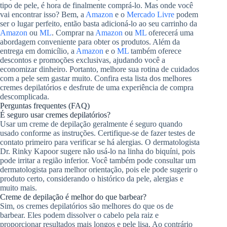
tipo de pele, é hora de finalmente comprá-lo. Mas onde você
vai encontrar isso? Bem, a
Amazon
e o
Mercado Livre
podem
ser o lugar perfeito, então basta adicioná-lo ao seu carrinho da
Amazon
ou
ML
. Comprar na
Amazon
ou
ML
oferecerá uma
abordagem conveniente para obter os produtos. Além da
entrega em domicílio, a
Amazon
e o
ML
também oferece
descontos e promoções exclusivas, ajudando você a
economizar dinheiro. Portanto, melhore sua rotina de cuidados
com a pele sem gastar muito. Confira esta lista dos melhores
cremes depilatórios e desfrute de uma experiência de compra
descomplicada.
Perguntas frequentes (FAQ)
É seguro usar cremes depilatórios?
Usar um creme de depilação geralmente é seguro quando
usado conforme as instruções. Certifique-se de fazer testes de
contato primeiro para verificar se há alergias. O dermatologista
Dr. Rinky Kapoor sugere não usá-lo na linha do biquíni, pois
pode irritar a região inferior. Você também pode consultar um
dermatologista para melhor orientação, pois ele pode sugerir o
produto certo, considerando o histórico da pele, alergias e
muito mais.
Creme de depilação é melhor do que barbear?
Sim, os cremes depilatórios são melhores do que os de
barbear. Eles podem dissolver o cabelo pela raiz e
proporcionar resultados mais longos e pele lisa. Ao contrário