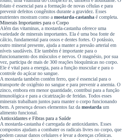
folato, uma vitamina do complexo B, também é abundante. O
folato é essencial para a formação de novas células e para
prevenir defeitos congênitos durante a gravidez. Esses
nutrientes mostram como a
mostarda-castanha
é completa.
Minerais Importantes para o Corpo
Além das vitaminas, a mostarda-castanha oferece uma
variedade de minerais importantes. Ela é uma boa fonte de
cálcio, fundamental para ossos e dentes fortes. O potássio,
outro mineral presente, ajuda a manter a pressão arterial em
níveis saudáveis. Ele também é importante para o
funcionamento dos músculos e nervos. O magnésio, por sua
vez, participa de mais de 300 reações bioquímicas no corpo.
Ele é vital para a energia, para a função muscular e para o
controle do açúcar no sangue.
A mostarda também contém ferro, que é essencial para o
transporte de oxigênio no sangue e para prevenir a anemia. O
zinco, embora em menor quantidade, contribui para a função
imunológica e para a cicatrização de feridas. Todos esses
minerais trabalham juntos para manter o corpo funcionando
bem. A presença desses elementos faz da
mostarda
um
alimento funcional.
Antioxidantes e Fibras para a Saúde
A mostarda-castanha é carregada de antioxidantes. Esses
compostos ajudam a combater os radicais livres no corpo, que
podem causar danos celulares e levar a doenças crônicas.