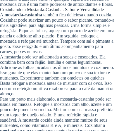
mostarda crua é uma fonte poderosa de antioxidantes e fibras.
Cozinhando a Mostarda-Castanha: Sabor e Versatilidade
A
mostarda-castanha
também fica deliciosa quando cozida.
Cozinhar pode suavizar um pouco o sabor picante, tornando-a
mais agradável para algumas pessoas. Uma forma simples é
refogá-la. Pique as folhas, aqueça um pouco de azeite em uma
panela e adicione alho picado. Em seguida, coloque a
mostarda e refogue até murchar. Tempere com sal e pimenta a
gosto. Esse refogado é um ótimo acompanhamento para
carnes, peixes ou ovos.
A mostarda pode ser adicionada a sopas e ensopados. Ela
combina bem com feijão, lentilha e outras leguminosas.
Adicione as folhas picadas nos últimos minutos de cozimento.
Isso garante que elas mantenham um pouco de sua textura e
nutrientes. Experimente também em omeletes ou quiches.
Basta refogar a mostarda antes de misturar com os ovos. Isso
cria uma refeição nutritiva e saborosa para o café da manhã ou
almoço.
Para um prato mais elaborado, a mostarda-castanha pode ser
usada em massas. Refogue a mostarda com alho, azeite e um
pouco de pimenta vermelha. Misture com sua massa preferida
e um toque de queijo ralado. É uma refeição rápida e
saudável. A mostarda cozida ainda mantém muitos de seus
nutrientes, como vitaminas K e A, e minerais. Cozinhar a
mostarda
é uma maneira excelente de variar seu consumo.