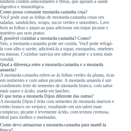
também contém antioxidantes e fibras, que apoiam a saúde
digestiva e imunológica.
Como posso consumir mostarda-castanha crua?
Você pode usar as folhas de mostarda-castanha cruas em
saladas, sanduíches, wraps, sucos verdes e smoothies. Lave
bem as folhas e pique-as para adicionar um toque picante e
nutritivo aos seus pratos.
É possível cozinhar a mostarda-castanha? Como?
Sim, a mostarda-castanha pode ser cozida. Você pode refogá-
la com alho e azeite, adicioná-la a sopas, ensopados, omeletes
ou massas. Cozinhar suaviza seu sabor picante e a torna mais
versátil.
Qual a diferença entre a mostarda-castanha e a mostarda
amarela?
A mostarda-castanha refere-se às folhas verdes da planta, ricas
em nutrientes e com sabor picante. A mostarda amarela é um
condimento feito de sementes de mostarda branca, com sabor
mais suave e ácido, usada em lanches.
O que torna a mostarda Dijon diferente das outras?
A mostarda Dijon é feita com sementes de mostarda marrom e
vinho branco ou verjuice, resultando em um sabor mais
complexo, picante e levemente ácido, com textura cremosa,
ideal para molhos e marinadas.
Como devo armazenar a mostarda-castanha para mantê-la
fresca?