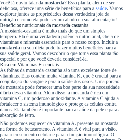
Você já ouviu falar da
mostarda
? Essa planta, além de ser
deliciosa, oferece uma série de benefícios para a
saúde
. Vamos
explorar juntos as propriedades dessa verdadeira joia da
nutrição e como ela pode ser um aliado na sua alimentação!
Benefícios nutricionais da mostarda-castanha
A mostarda-castanha é muito mais do que um simples
tempero. Ela é uma verdadeira potência nutricional, cheia de
vitaminas e minerais essenciais para o nosso corpo. Incluir a
mostarda
na sua dieta pode trazer muitos benefícios para a
sua saúde geral. Vamos descobrir o que torna essa planta tão
especial e por que você deveria considerá-la.
Rica em Vitaminas Essenciais
As folhas da mostarda-castanha são uma excelente fonte de
vitaminas. Elas contêm muita vitamina K, que é crucial para a
coagulação do sangue e para a saúde dos ossos. Uma porção
de mostarda pode fornecer uma boa parte da sua necessidade
diária dessa vitamina. Além disso, a mostarda é rica em
vitamina C, um poderoso antioxidante. A vitamina C ajuda a
fortalecer o sistema imunológico e protege as células contra
danos. Ela também é importante para a saúde da pele e para a
absorção de ferro.
Não podemos esquecer da vitamina A, presente na mostarda
na forma de betacaroteno. A vitamina A é vital para a visão,
para o crescimento celular e para a função imunológica. O