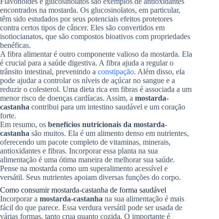
Flavonoides e glucosinolatos são exemplos de antioxidantes
encontrados na mostarda. Os glucosinolatos, em particular,
têm sido estudados por seus potenciais efeitos protetores
contra certos tipos de câncer. Eles são convertidos em
isotiocianatos, que são compostos bioativos com propriedades
benéficas.
A fibra alimentar é outro componente valioso da mostarda. Ela
é crucial para a saúde digestiva. A fibra ajuda a regular o
trânsito intestinal, prevenindo a
constipação
. Além disso, ela
pode ajudar a controlar os níveis de açúcar no sangue e a
reduzir o colesterol. Uma dieta rica em fibras é associada a um
menor risco de doenças cardíacas. Assim, a
mostarda-
castanha
contribui para um intestino saudável e um coração
forte.
Em resumo, os
benefícios nutricionais da mostarda-
castanha
são muitos. Ela é um alimento denso em nutrientes,
oferecendo um pacote completo de vitaminas, minerais,
antioxidantes e fibras. Incorporar essa planta na sua
alimentação é uma ótima maneira de melhorar sua saúde.
Pense na mostarda como um superalimento acessível e
versátil. Seus nutrientes apoiam diversas funções do corpo.
Como consumir mostarda-castanha de forma saudável
Incorporar a
mostarda-castanha
na sua alimentação é mais
fácil do que parece. Essa verdura versátil pode ser usada de
várias formas, tanto crua quanto cozida. O importante é