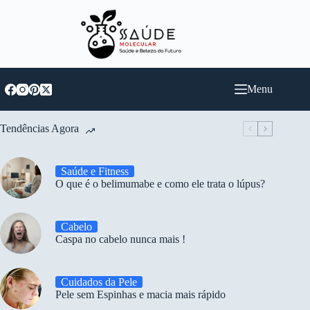
Pular
para
o
conteúdo
Menu
Tendências Agora
Saúde e Fitness
O que é o belimumabe e como ele trata o lúpus?
Cabelo
Caspa no cabelo nunca mais !
Cuidados da Pele
Pele sem Espinhas e macia mais rápido