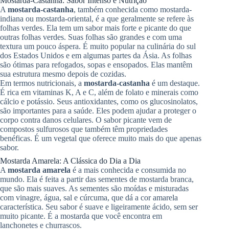
Mostarda-Castanha: Sabor Intenso e Nutrição
A
mostarda-castanha
, também conhecida como mostarda-
indiana ou mostarda-oriental, é a que geralmente se refere às
folhas verdes. Ela tem um sabor mais forte e picante do que
outras folhas verdes. Suas folhas são grandes e com uma
textura um pouco áspera. É muito popular na culinária do sul
dos Estados Unidos e em algumas partes da Ásia. As folhas
são ótimas para refogados, sopas e ensopados. Elas mantêm
sua estrutura mesmo depois de cozidas.
Em termos nutricionais, a
mostarda-castanha
é um destaque.
É rica em vitaminas K, A e C, além de folato e minerais como
cálcio e potássio. Seus antioxidantes, como os glucosinolatos,
são importantes para a saúde. Eles podem ajudar a proteger o
corpo contra danos celulares. O sabor picante vem de
compostos sulfurosos que também têm propriedades
benéficas. É um vegetal que oferece muito mais do que apenas
sabor.
Mostarda Amarela: A Clássica do Dia a Dia
A
mostarda amarela
é a mais conhecida e consumida no
mundo. Ela é feita a partir das sementes de mostarda branca,
que são mais suaves. As sementes são moídas e misturadas
com vinagre, água, sal e cúrcuma, que dá a cor amarela
característica. Seu sabor é suave e ligeiramente ácido, sem ser
muito picante. É a mostarda que você encontra em
lanchonetes e churrascos.