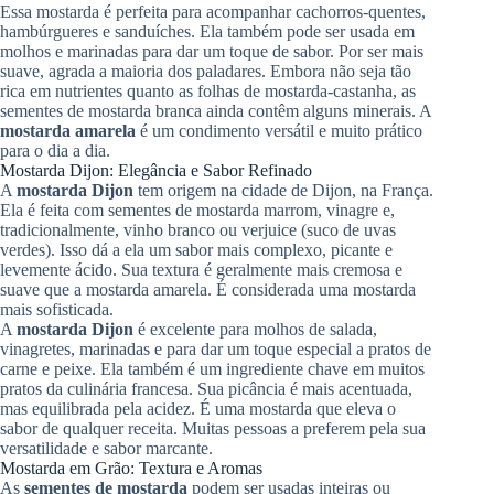
Essa mostarda é perfeita para acompanhar cachorros-quentes,
hambúrgueres e sanduíches. Ela também pode ser usada em
molhos e marinadas para dar um toque de sabor. Por ser mais
suave, agrada a maioria dos paladares. Embora não seja tão
rica em nutrientes quanto as folhas de mostarda-castanha, as
sementes de mostarda branca ainda contêm alguns minerais. A
mostarda amarela
é um condimento versátil e muito prático
para o dia a dia.
Mostarda Dijon: Elegância e Sabor Refinado
A
mostarda Dijon
tem origem na cidade de Dijon, na França.
Ela é feita com sementes de mostarda marrom, vinagre e,
tradicionalmente, vinho branco ou verjuice (suco de uvas
verdes). Isso dá a ela um sabor mais complexo, picante e
levemente ácido. Sua textura é geralmente mais cremosa e
suave que a mostarda amarela. É considerada uma mostarda
mais sofisticada.
A
mostarda Dijon
é excelente para molhos de salada,
vinagretes, marinadas e para dar um toque especial a pratos de
carne e peixe. Ela também é um ingrediente chave em muitos
pratos da culinária francesa. Sua picância é mais acentuada,
mas equilibrada pela acidez. É uma mostarda que eleva o
sabor de qualquer receita. Muitas pessoas a preferem pela sua
versatilidade e sabor marcante.
Mostarda em Grão: Textura e Aromas
As
sementes de mostarda
podem ser usadas inteiras ou