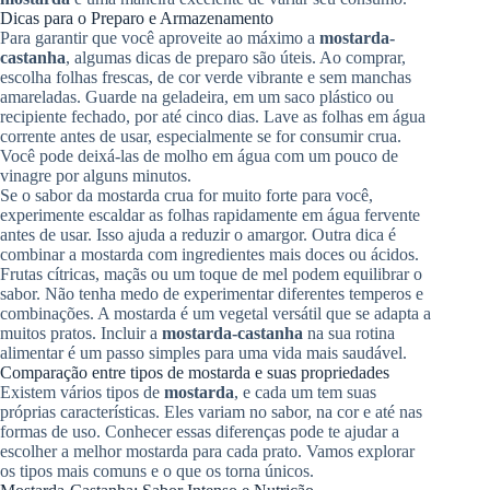
Dicas para o Preparo e Armazenamento
Para garantir que você aproveite ao máximo a
mostarda-
castanha
, algumas dicas de preparo são úteis. Ao comprar,
escolha folhas frescas, de cor verde vibrante e sem manchas
amareladas. Guarde na geladeira, em um saco plástico ou
recipiente fechado, por até cinco dias. Lave as folhas em água
corrente antes de usar, especialmente se for consumir crua.
Você pode deixá-las de molho em água com um pouco de
vinagre por alguns minutos.
Se o sabor da mostarda crua for muito forte para você,
experimente escaldar as folhas rapidamente em água fervente
antes de usar. Isso ajuda a reduzir o amargor. Outra dica é
combinar a mostarda com ingredientes mais doces ou ácidos.
Frutas cítricas, maçãs ou um toque de mel podem equilibrar o
sabor. Não tenha medo de experimentar diferentes temperos e
combinações. A mostarda é um vegetal versátil que se adapta a
muitos pratos. Incluir a
mostarda-castanha
na sua rotina
alimentar é um passo simples para uma vida mais saudável.
Comparação entre tipos de mostarda e suas propriedades
Existem vários tipos de
mostarda
, e cada um tem suas
próprias características. Eles variam no sabor, na cor e até nas
formas de uso. Conhecer essas diferenças pode te ajudar a
escolher a melhor mostarda para cada prato. Vamos explorar
os tipos mais comuns e o que os torna únicos.