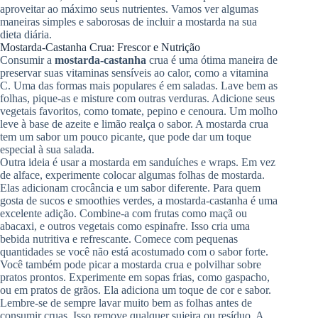
aproveitar ao máximo seus nutrientes. Vamos ver algumas
maneiras simples e saborosas de incluir a mostarda na sua
dieta diária.
Mostarda-Castanha Crua: Frescor e Nutrição
Consumir a
mostarda-castanha
crua é uma ótima maneira de
preservar suas vitaminas sensíveis ao calor, como a vitamina
C. Uma das formas mais populares é em saladas. Lave bem as
folhas, pique-as e misture com outras verduras. Adicione seus
vegetais favoritos, como tomate, pepino e cenoura. Um molho
leve à base de azeite e limão realça o sabor. A mostarda crua
tem um sabor um pouco picante, que pode dar um toque
especial à sua salada.
Outra ideia é usar a mostarda em sanduíches e wraps. Em vez
de alface, experimente colocar algumas folhas de mostarda.
Elas adicionam crocância e um sabor diferente. Para quem
gosta de sucos e smoothies verdes, a mostarda-castanha é uma
excelente adição. Combine-a com frutas como maçã ou
abacaxi, e outros vegetais como espinafre. Isso cria uma
bebida nutritiva e refrescante. Comece com pequenas
quantidades se você não está acostumado com o sabor forte.
Você também pode picar a mostarda crua e polvilhar sobre
pratos prontos. Experimente em sopas frias, como gaspacho,
ou em pratos de grãos. Ela adiciona um toque de cor e sabor.
Lembre-se de sempre lavar muito bem as folhas antes de
consumir cruas. Isso remove qualquer sujeira ou resíduo. A