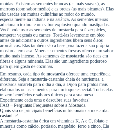
moídas. Existem as sementes brancas (as mais suaves), as
marrons (com sabor médio) e as pretas (as mais picantes). Elas
são usadas em muitas culinárias ao redor do mundo,
especialmente na indiana e na asiática. As sementes inteiras
adicionam textura e um sabor explosivo quando mastigadas.
Você pode usar as sementes de mostarda para fazer picles,
temperar vegetais ou carnes. Tostá-las levemente em óleo
antes de adicionar a outros ingredientes libera seus óleos
aromáticos. Elas também são a base para fazer a sua própria
mostarda em casa. Moer as sementes frescas oferece um sabor
muito mais intenso. As sementes de
mostarda
são ricas em
fibras e alguns minerais. Elas são um ingrediente poderoso
para quem gosta de cozinhar.
Em resumo, cada tipo de
mostarda
oferece uma experiência
diferente. Seja a mostarda-castanha cheia de nutrientes, a
mostarda amarela para o dia a dia, a Dijon para pratos mais
elaborados ou as sementes para um toque especial. Todas elas
trazem benefícios e sabores únicos para a sua mesa.
Experimente cada uma e descubra suas favoritas!
FAQ – Perguntas Frequentes sobre a Mostarda
Quais são os principais benefícios nutricionais da mostarda-
castanha?
A mostarda-castanha é rica em vitaminas K, A e C, folato e
minerais como cálcio, potássio, magnésio, ferro e zinco. Ela