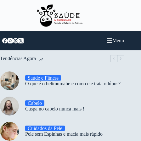
Pular
para
o
conteúdo
Menu
Tendências Agora
Saúde e Fitness
O que é o belimumabe e como ele trata o lúpus?
Cabelo
Caspa no cabelo nunca mais !
Cuidados da Pele
Pele sem Espinhas e macia mais rápido