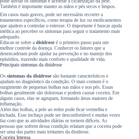
pode aliviar os sintomas e acelerar a cicatrização da pele.
Também é importante manter as mãos e pés secos e limpos.
Em casos mais graves, pode ser necessário recorrer a
tratamentos específicos, como terapia de luz ou medicamentos
que ajudem a controlar o estresse. O importante é buscar ajuda
médica ao perceber os sintomas para seguir o tratamento mais
adequado.
Educar-se sobre a
disidrose
é o primeiro passo para um
melhor controle da doença. Conhecer os fatores que a
desencadeiam pode ajudar na prevenção e no manejo dos
episódios, trazendo mais conforto e qualidade de vida.
Principais sintomas da disidrose
Os
sintomas da disidrose
são bastante característicos e
ajudam no diagnóstico da condição. O mais comum é o
surgimento de pequenas bolhas nas mãos e nos pés. Essas
bolhas geralmente são dolorosas e podem causar coceira. Em
alguns casos, elas se agrupam, formando áreas maiores de
inflamação.
Além das bolhas, a pele ao redor pode ficar vermelha e
inchada. Esse inchaço pode ser desconfortável e muitas vezes
faz com que as atividades diárias se tornem difíceis. As
pessoas que sofrem dessa condição relatam que a coceira pode
ser uma das partes mais irritantes da disidrose.
Coceira Intensa