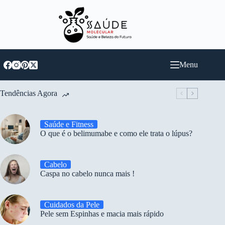
Pular
para
o
conteúdo
Menu
Tendências Agora
Saúde e Fitness
O que é o belimumabe e como ele trata o lúpus?
Cabelo
Caspa no cabelo nunca mais !
Cuidados da Pele
Pele sem Espinhas e macia mais rápido