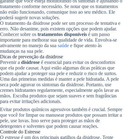
garante que você esteja monitorando os sintomas e ajustando o
tratamento conforme necessário. Se notar que os tratamentos
não estão funcionando, comunique isso ao seu médico. Ele
poderá sugerir novas soluções.
O tratamento da disidrose pode ser um processo de tentativa e
erro. Não desanime, pois existem opções que podem ajudar.
Conhecer sobre os
tratamentos disponíveis
é um passo
importante para melhorar sua qualidade de vida. Envolva-se
ativamente no manejo da sua
saúde
e fique atento às
mudanças na sua pele.
Dicas de prevenção da disidrose
Prevenir a
disidrose
é essencial para evitar os desconfortos
que ela pode causar. Aqui estão algumas dicas práticas que
podem ajudar a proteger sua pele e reduzir o risco de surtos.
Uma das primeiras medidas é manter a pele hidratada. A pele
seca pode agravar os sintomas da disidrose. Portanto, use
cremes hidratantes regularmente, especialmente após lavar as
mãos. Escolha produtos que sejam suaves e sem fragrâncias
para evitar irritações adicionais.
Evitar produtos químicos agressivos também é crucial. Sempre
que você for limpar ou manusear produtos que possam irritar a
pele, use luvas. Isso serve para proteger as mãos de
detergentes e solventes que podem causar reações.
Controle do Estresse
O estresse é um dos principais gatilhos da disidrose. Tente