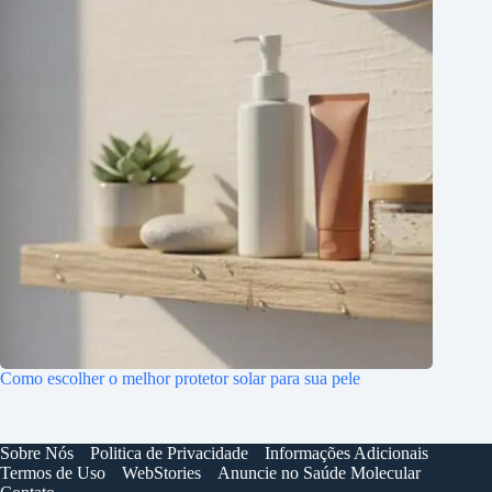
Como escolher o melhor protetor solar para sua pele
Sobre Nós
Politica de Privacidade
Informações Adicionais
Termos de Uso
WebStories
Anuncie no Saúde Molecular