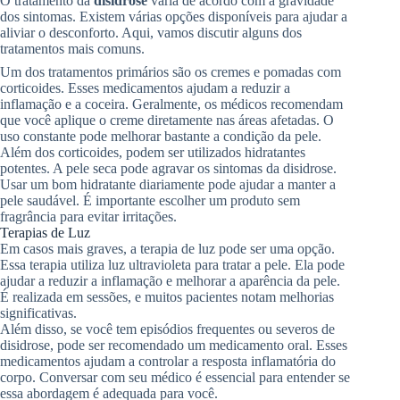
O tratamento da
disidrose
varia de acordo com a gravidade
dos sintomas. Existem várias opções disponíveis para ajudar a
aliviar o desconforto. Aqui, vamos discutir alguns dos
tratamentos mais comuns.
Um dos tratamentos primários são os cremes e pomadas com
corticoides. Esses medicamentos ajudam a reduzir a
inflamação e a coceira. Geralmente, os médicos recomendam
que você aplique o creme diretamente nas áreas afetadas. O
uso constante pode melhorar bastante a condição da pele.
Além dos corticoides, podem ser utilizados hidratantes
potentes. A pele seca pode agravar os sintomas da disidrose.
Usar um bom hidratante diariamente pode ajudar a manter a
pele saudável. É importante escolher um produto sem
fragrância para evitar irritações.
Terapias de Luz
Em casos mais graves, a terapia de luz pode ser uma opção.
Essa terapia utiliza luz ultravioleta para tratar a pele. Ela pode
ajudar a reduzir a inflamação e melhorar a aparência da pele.
É realizada em sessões, e muitos pacientes notam melhorias
significativas.
Além disso, se você tem episódios frequentes ou severos de
disidrose, pode ser recomendado um medicamento oral. Esses
medicamentos ajudam a controlar a resposta inflamatória do
corpo. Conversar com seu médico é essencial para entender se
essa abordagem é adequada para você.