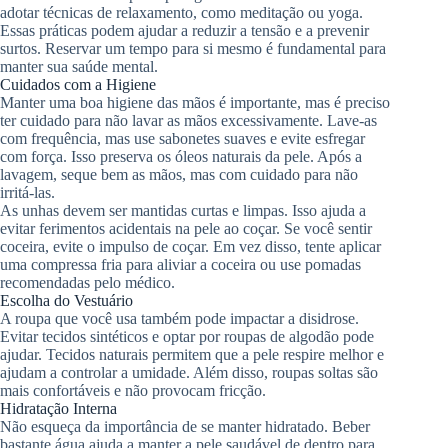
adotar técnicas de relaxamento, como meditação ou yoga.
Essas práticas podem ajudar a reduzir a tensão e a prevenir
surtos. Reservar um tempo para si mesmo é fundamental para
manter sua saúde mental.
Cuidados com a Higiene
Manter uma boa higiene das mãos é importante, mas é preciso
ter cuidado para não lavar as mãos excessivamente. Lave-as
com frequência, mas use sabonetes suaves e evite esfregar
com força. Isso preserva os óleos naturais da pele. Após a
lavagem, seque bem as mãos, mas com cuidado para não
irritá-las.
As unhas devem ser mantidas curtas e limpas. Isso ajuda a
evitar ferimentos acidentais na pele ao coçar. Se você sentir
coceira, evite o impulso de coçar. Em vez disso, tente aplicar
uma compressa fria para aliviar a coceira ou use pomadas
recomendadas pelo médico.
Escolha do Vestuário
A roupa que você usa também pode impactar a disidrose.
Evitar tecidos sintéticos e optar por roupas de algodão pode
ajudar. Tecidos naturais permitem que a pele respire melhor e
ajudam a controlar a umidade. Além disso, roupas soltas são
mais confortáveis e não provocam fricção.
Hidratação Interna
Não esqueça da importância de se manter hidratado. Beber
bastante água ajuda a manter a pele saudável de dentro para