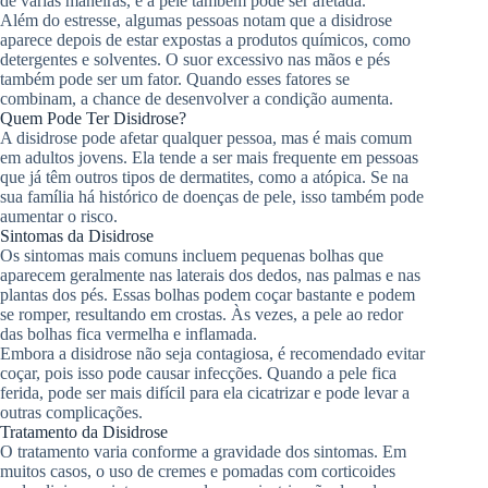
de várias maneiras, e a pele também pode ser afetada.
Além do estresse, algumas pessoas notam que a disidrose
aparece depois de estar expostas a produtos químicos, como
detergentes e solventes. O suor excessivo nas mãos e pés
também pode ser um fator. Quando esses fatores se
combinam, a chance de desenvolver a condição aumenta.
Quem Pode Ter Disidrose?
A disidrose pode afetar qualquer pessoa, mas é mais comum
em adultos jovens. Ela tende a ser mais frequente em pessoas
que já têm outros tipos de dermatites, como a atópica. Se na
sua família há histórico de doenças de pele, isso também pode
aumentar o risco.
Sintomas da Disidrose
Os sintomas mais comuns incluem pequenas bolhas que
aparecem geralmente nas laterais dos dedos, nas palmas e nas
plantas dos pés. Essas bolhas podem coçar bastante e podem
se romper, resultando em crostas. Às vezes, a pele ao redor
das bolhas fica vermelha e inflamada.
Embora a disidrose não seja contagiosa, é recomendado evitar
coçar, pois isso pode causar infecções. Quando a pele fica
ferida, pode ser mais difícil para ela cicatrizar e pode levar a
outras complicações.
Tratamento da Disidrose
O tratamento varia conforme a gravidade dos sintomas. Em
muitos casos, o uso de cremes e pomadas com corticoides