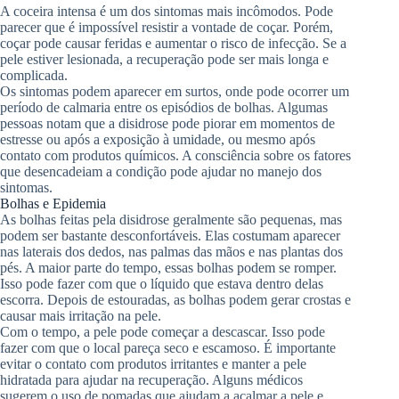
A coceira intensa é um dos sintomas mais incômodos. Pode
parecer que é impossível resistir a vontade de coçar. Porém,
coçar pode causar feridas e aumentar o risco de infecção. Se a
pele estiver lesionada, a recuperação pode ser mais longa e
complicada.
Os sintomas podem aparecer em surtos, onde pode ocorrer um
período de calmaria entre os episódios de bolhas. Algumas
pessoas notam que a disidrose pode piorar em momentos de
estresse ou após a exposição à umidade, ou mesmo após
contato com produtos químicos. A consciência sobre os fatores
que desencadeiam a condição pode ajudar no manejo dos
sintomas.
Bolhas e Epidemia
As bolhas feitas pela disidrose geralmente são pequenas, mas
podem ser bastante desconfortáveis. Elas costumam aparecer
nas laterais dos dedos, nas palmas das mãos e nas plantas dos
pés. A maior parte do tempo, essas bolhas podem se romper.
Isso pode fazer com que o líquido que estava dentro delas
escorra. Depois de estouradas, as bolhas podem gerar crostas e
causar mais irritação na pele.
Com o tempo, a pele pode começar a descascar. Isso pode
fazer com que o local pareça seco e escamoso. É importante
evitar o contato com produtos irritantes e manter a pele
hidratada para ajudar na recuperação. Alguns médicos
sugerem o uso de pomadas que ajudam a acalmar a pele e