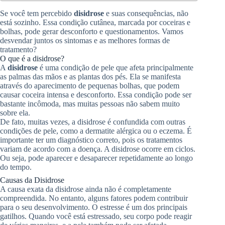
Se você tem percebido
disidrose
e suas consequências, não
está sozinho. Essa condição cutânea, marcada por coceiras e
bolhas, pode gerar desconforto e questionamentos. Vamos
desvendar juntos os sintomas e as melhores formas de
tratamento?
O que é a disidrose?
A
disidrose
é uma condição de pele que afeta principalmente
as palmas das mãos e as plantas dos pés. Ela se manifesta
através do aparecimento de pequenas bolhas, que podem
causar coceira intensa e desconforto. Essa condição pode ser
bastante incômoda, mas muitas pessoas não sabem muito
sobre ela.
De fato, muitas vezes, a disidrose é confundida com outras
condições de pele, como a dermatite alérgica ou o eczema. É
importante ter um diagnóstico correto, pois os tratamentos
variam de acordo com a doença. A disidrose ocorre em ciclos.
Ou seja, pode aparecer e desaparecer repetidamente ao longo
do tempo.
Causas da Disidrose
A causa exata da disidrose ainda não é completamente
compreendida. No entanto, alguns fatores podem contribuir
para o seu desenvolvimento. O estresse é um dos principais
gatilhos. Quando você está estressado, seu corpo pode reagir