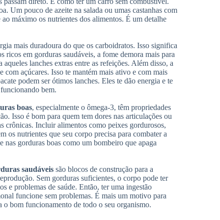
s passam direto. É como ter um carro sem combustível.
oa. Um pouco de azeite na salada ou umas castanhas com
e ao máximo os nutrientes dos alimentos. É um detalhe
ia mais duradoura do que os carboidratos. Isso significa
s ricos em gorduras saudáveis, a fome demora mais para
 aqueles lanches extras entre as refeições. Além disso, a
ce com açúcares. Isso te mantém mais ativo e com mais
ate podem ser ótimos lanches. Eles te dão energia e te
o funcionando bem.
uras boas
, especialmente o ômega-3, têm propriedades
ação. Isso é bom para quem tem dores nas articulações ou
s crônicas. Incluir alimentos como peixes gordurosos,
em os nutrientes que seu corpo precisa para combater a
ense nas gorduras boas como um bombeiro que apaga
duras saudáveis
são blocos de construção para a
eprodução. Sem gorduras suficientes, o corpo pode ter
ios e problemas de saúde. Então, ter uma ingestão
rmonal funcione sem problemas. É mais um motivo para
ara o bom funcionamento de todo o seu organismo.