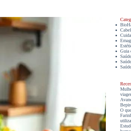
Catego
BioH
Cabe
Cuida
Emagr
Estét
Guia 
Saúde
Saúde
Saúd
Recent
Mulhe
viage
Avanç
Bepir
O que
Farin
utiliz
Estud