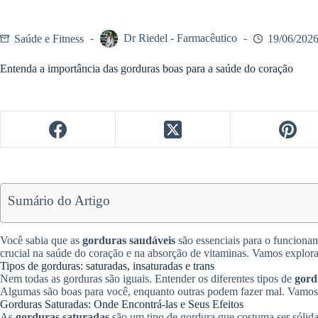
Saúde e Fitness
Dr Riedel - Farmacêutico
19/06/202
Entenda a importância das gorduras boas para a saúde do coração
Sumário do Artigo
Você sabia que as
gorduras saudáveis
são essenciais para o funcion
crucial na saúde do coração e na absorção de vitaminas. Vamos explorar
Tipos de gorduras: saturadas, insaturadas e trans
Nem todas as gorduras são iguais. Entender os diferentes tipos de
gord
Algumas são boas para você, enquanto outras podem fazer mal. Vamos 
Gorduras Saturadas: Onde Encontrá-las e Seus Efeitos
As
gorduras saturadas
são um tipo de gordura que costuma ser sólid