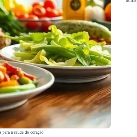
huma
s para a saúde do coração