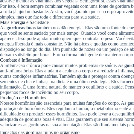
absorve melhor as vitaminas dos vegetais. Sem gordura, essas vitamina
Por isso, é bom sempre combinar vegetais com uma fonte de gordura b
a fruta já ajudam bastante. Assim, você garante que seu corpo aproveit
simples, mas que faz toda a diferença para sua saúde.
Mais Energia e Saciedade
As
gorduras boas
também nos dão energia. Elas são uma fonte de energ
que você se sente saciado por mais tempo. Quando você come alimento
aparecer. Isso pode ajudar muito quem quer controlar o peso. Você evita
energia liberada é mais constante. Não há picos e quedas como aconte
disposição ao longo do dia. Um punhado de nozes ou um pedaço de abac
deixam satisfeito por horas. É uma forma inteligente de manter o corp
Combate à Inflamação
A inflamação crônica pode causar muitos problemas de saúde. As
gord
anti-inflamatórias. Elas ajudam a acalmar o corpo e a reduzir a inflam
outras condições inflamatórias. Também ajuda a proteger contra doença
sementes de chia e linhaça na dieta é uma ótima estratégia. Eles fornec
inflamação. É uma forma natural de manter o equilíbrio e a saúde. P
pequenos focos de incêndio no seu corpo.
Produção de Hormônios
Nossos hormônios são essenciais para muitas funções do corpo. As
gor
produção de hormônios. Eles regulam o humor, o metabolismo e até a r
dificuldade em produzir esses hormônios. Isso pode levar a desequilíbr
adequada de gorduras boas é vital. Elas garantem que seu sistema ho
valorizar essas gorduras na sua alimentação. Elas são fundamentais p
Impactos das gorduras ruins no organismo