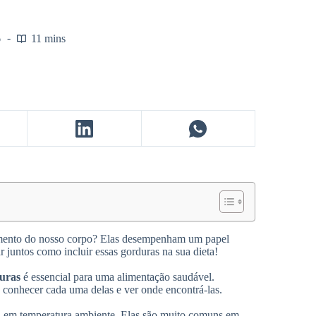
6
11 mins
amento do nosso corpo? Elas desempenham um papel
 juntos como incluir essas gorduras na sua dieta!
uras
é essencial para uma alimentação saudável.
conhecer cada uma delas e ver onde encontrá-las.
a em temperatura ambiente. Elas são muito comuns em