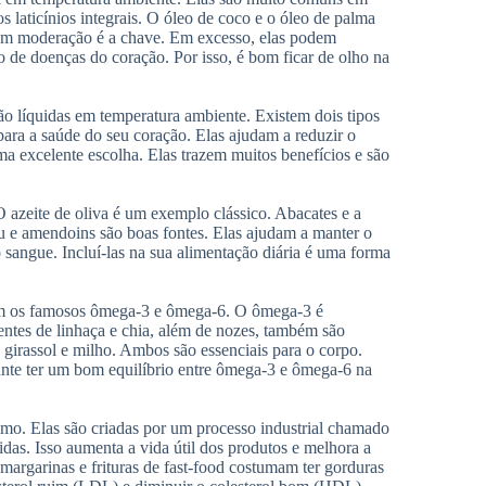
 laticínios integrais. O óleo de coco e o óleo de palma
om moderação é a chave. Em excesso, elas podem
o de doenças do coração. Por isso, é bom ficar de olho na
ão líquidas em temperatura ambiente. Existem dois tipos
para a saúde do seu coração. Elas ajudam a reduzir o
uma excelente escolha. Elas trazem muitos benefícios e são
 azeite de oliva é um exemplo clássico. Abacates e a
u e amendoins são boas fontes. Elas ajudam a manter o
sangue. Incluí-las na sua alimentação diária é uma forma
luem os famosos ômega-3 e ômega-6. O ômega-3 é
ntes de linhaça e chia, além de nozes, também são
 girassol e milho. Ambos são essenciais para o corpo.
ante ter um bom equilíbrio entre ômega-3 e ômega-6 na
imo. Elas são criadas por um processo industrial chamado
das. Isso aumenta a vida útil dos produtos e melhora a
 margarinas e frituras de fast-food costumam ter gorduras