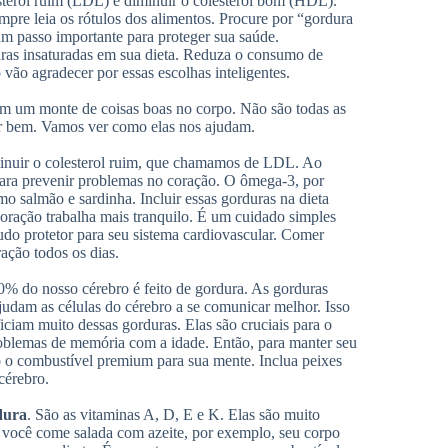
esterol ruim (LDL) e diminuir o colesterol bom (HDL).
mpre leia os rótulos dos alimentos. Procure por “gordura
m passo importante para proteger sua saúde.
duras insaturadas em sua dieta. Reduza o consumo de
 vão agradecer por essas escolhas inteligentes.
em um monte de coisas boas no corpo. Não são todas as
er bem. Vamos ver como elas nos ajudam.
minuir o colesterol ruim, que chamamos de LDL. Ao
ara prevenir problemas no coração. O ômega-3, por
 salmão e sardinha. Incluir essas gorduras na dieta
 coração trabalha mais tranquilo. É um cuidado simples
do protetor para seu sistema cardiovascular. Comer
ação todos os dias.
% do nosso cérebro é feito de gordura. As gorduras
udam as células do cérebro a se comunicar melhor. Isso
iciam muito dessas gorduras. Elas são cruciais para o
oblemas de memória com a idade. Então, para manter seu
o o combustível premium para sua mente. Inclua peixes
cérebro.
dura
. São as vitaminas A, D, E e K. Elas são muito
Se você come salada com azeite, por exemplo, seu corpo