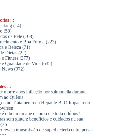
rias :::
acking
(14)
lo
(58)
dos da Pele
(108)
ecimento e Boa Forma
(223)
ica e Beleza
(71)
de Dietas
(22)
 e Fitness
(377)
 e Qualidade de Vida
(635)
e News
(972)
es :::
r morre após infecção por salmonella durante
m ao Quênia
os no Tratamento da Hepatite B: O Impacto do
ovirsen
 é o belimumabe e como ele trata o lúpus?
has sem glúten: benefícios e cuidados na sua
ação
o revela transmissão de superbactéria entre pets e