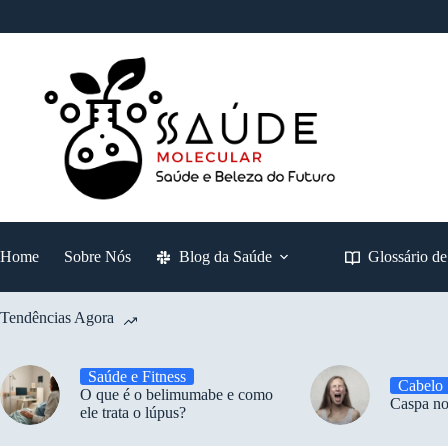
Pular
para
o
conteúdo
Home
Sobre Nós
Blog da Saúde
Glossário d
Tendências Agora
Saúde e Fitness
Cabelo
O que é o belimumabe e como
Caspa no
ele trata o lúpus?