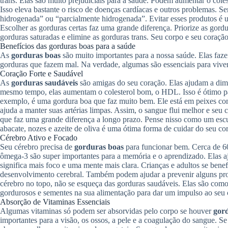
trans. Elas são muito prejudiciais para a saúde. Podem aumentar o col
Isso eleva bastante o risco de doenças cardíacas e outros problemas. Se
hidrogenada” ou “parcialmente hidrogenada”. Evitar esses produtos é u
Escolher as gorduras certas faz uma grande diferença. Priorize as gor
gorduras saturadas e elimine as gorduras trans. Seu corpo e seu coração
Benefícios das gorduras boas para a saúde
As
gorduras boas
são muito importantes para a nossa saúde. Elas faz
gorduras que fazem mal. Na verdade, algumas são essenciais para viv
Coração Forte e Saudável
As
gorduras saudáveis
são amigas do seu coração. Elas ajudam a di
mesmo tempo, elas aumentam o colesterol bom, o HDL. Isso é ótimo p
exemplo, é uma gordura boa que faz muito bem. Ele está em peixes como
ajuda a manter suas artérias limpas. Assim, o sangue flui melhor e seu
que faz uma grande diferença a longo prazo. Pense nisso como um escu
abacate, nozes e azeite de oliva é uma ótima forma de cuidar do seu cor
Cérebro Ativo e Focado
Seu cérebro precisa de
gorduras boas
para funcionar bem. Cerca de 60
ômega-3 são super importantes para a memória e o aprendizado. Elas aj
significa mais foco e uma mente mais clara. Crianças e adultos se benef
desenvolvimento cerebral. Também podem ajudar a prevenir alguns pr
cérebro no topo, não se esqueça das gorduras saudáveis. Elas são com
gordurosos e sementes na sua alimentação para dar um impulso ao seu 
Absorção de Vitaminas Essenciais
Algumas vitaminas só podem ser absorvidas pelo corpo se houver
gor
importantes para a visão, os ossos, a pele e a coagulação do sangue. 