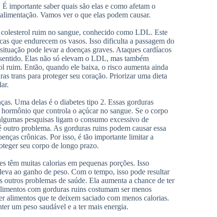
 É importante saber quais são elas e como afetam o
 alimentação. Vamos ver o que elas podem causar.
o colesterol ruim no sangue, conhecido como LDL. Este
acas que endurecem os vasos. Isso dificulta a passagem do
situação pode levar a doenças graves. Ataques cardíacos
e sentido. Elas não só elevam o LDL, mas também
 ruim. Então, quando ele baixa, o risco aumenta ainda
as trans para proteger seu coração. Priorizar uma dieta
ar.
ças. Uma delas é o diabetes tipo 2. Essas gorduras
m hormônio que controla o açúcar no sangue. Se o corpo
, algumas pesquisas ligam o consumo excessivo de
 é outro problema. As gorduras ruins podem causar essa
nças crônicas. Por isso, é tão importante limitar a
oteger seu corpo de longo prazo.
es têm muitas calorias em pequenas porções. Isso
 leva ao ganho de peso. Com o tempo, isso pode resultar
os outros problemas de saúde. Ela aumenta a chance de ter
, alimentos com gorduras ruins costumam ser menos
her alimentos que te deixem saciado com menos calorias.
ter um peso saudável e a ter mais energia.