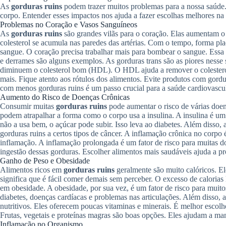
As
gorduras ruins
podem trazer muitos problemas para a nossa saúde.
corpo. Entender esses impactos nos ajuda a fazer escolhas melhores na
Problemas no Coração e Vasos Sanguíneos
As
gorduras ruins
são grandes vilãs para o coração. Elas aumentam 
colesterol se acumula nas paredes das artérias. Com o tempo, forma pl
sangue. O coração precisa trabalhar mais para bombear o sangue. Essa 
e derrames são alguns exemplos. As gorduras trans são as piores ness
diminuem o colesterol bom (HDL). O HDL ajuda a remover o colesterol
mais. Fique atento aos rótulos dos alimentos. Evite produtos com gordur
com menos gorduras ruins é um passo crucial para a saúde cardiovascul
Aumento do Risco de Doenças Crônicas
Consumir muitas
gorduras ruins
pode aumentar o risco de várias doen
podem atrapalhar a forma como o corpo usa a insulina. A insulina é u
não a usa bem, o açúcar pode subir. Isso leva ao diabetes. Além disso
gorduras ruins a certos tipos de câncer. A inflamação crônica no corpo
inflamação. A inflamação prolongada é um fator de risco para muitas doe
ingestão dessas gorduras. Escolher alimentos mais saudáveis ajuda a pr
Ganho de Peso e Obesidade
Alimentos ricos em
gorduras ruins
geralmente são muito calóricos. El
significa que é fácil comer demais sem perceber. O excesso de calorias
em obesidade. A obesidade, por sua vez, é um fator de risco para muit
diabetes, doenças cardíacas e problemas nas articulações. Além disso
nutritivos. Eles oferecem poucas vitaminas e minerais. É melhor escol
Frutas, vegetais e proteínas magras são boas opções. Eles ajudam a man
Inflamação no Organismo