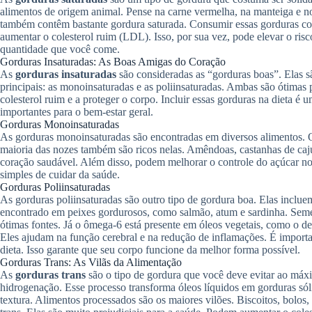
alimentos de origem animal. Pense na carne vermelha, na manteiga e nos
também contêm bastante gordura saturada. Consumir essas gorduras c
aumentar o colesterol ruim (LDL). Isso, por sua vez, pode elevar o risc
quantidade que você come.
Gorduras Insaturadas: As Boas Amigas do Coração
As
gorduras insaturadas
são consideradas as “gorduras boas”. Elas s
principais: as monoinsaturadas e as poliinsaturadas. Ambas são ótimas 
colesterol ruim e a proteger o corpo. Incluir essas gorduras na dieta é 
importantes para o bem-estar geral.
Gorduras Monoinsaturadas
As gorduras monoinsaturadas são encontradas em diversos alimentos. O
maioria das nozes também são ricos nelas. Amêndoas, castanhas de caj
coração saudável. Além disso, podem melhorar o controle do açúcar no 
simples de cuidar da saúde.
Gorduras Poliinsaturadas
As gorduras poliinsaturadas são outro tipo de gordura boa. Elas inc
encontrado em peixes gordurosos, como salmão, atum e sardinha. Seme
ótimas fontes. Já o ômega-6 está presente em óleos vegetais, como o de
Eles ajudam na função cerebral e na redução de inflamações. É import
dieta. Isso garante que seu corpo funcione da melhor forma possível.
Gorduras Trans: As Vilãs da Alimentação
As
gorduras trans
são o tipo de gordura que você deve evitar ao máx
hidrogenação. Esse processo transforma óleos líquidos em gorduras sóli
textura. Alimentos processados são os maiores vilões. Biscoitos, bolos,