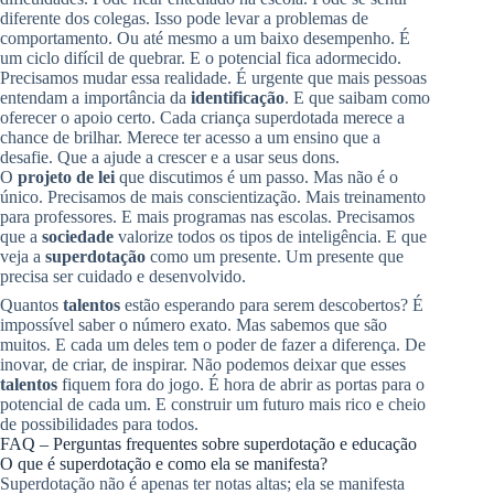
diferente dos colegas. Isso pode levar a problemas de
comportamento. Ou até mesmo a um baixo desempenho. É
um ciclo difícil de quebrar. E o potencial fica adormecido.
Precisamos mudar essa realidade. É urgente que mais pessoas
entendam a importância da
identificação
. E que saibam como
oferecer o apoio certo. Cada criança superdotada merece a
chance de brilhar. Merece ter acesso a um ensino que a
desafie. Que a ajude a crescer e a usar seus dons.
O
projeto de lei
que discutimos é um passo. Mas não é o
único. Precisamos de mais conscientização. Mais treinamento
para professores. E mais programas nas escolas. Precisamos
que a
sociedade
valorize todos os tipos de inteligência. E que
veja a
superdotação
como um presente. Um presente que
precisa ser cuidado e desenvolvido.
Quantos
talentos
estão esperando para serem descobertos? É
impossível saber o número exato. Mas sabemos que são
muitos. E cada um deles tem o poder de fazer a diferença. De
inovar, de criar, de inspirar. Não podemos deixar que esses
talentos
fiquem fora do jogo. É hora de abrir as portas para o
potencial de cada um. E construir um futuro mais rico e cheio
de possibilidades para todos.
FAQ – Perguntas frequentes sobre superdotação e educação
O que é superdotação e como ela se manifesta?
Superdotação não é apenas ter notas altas; ela se manifesta