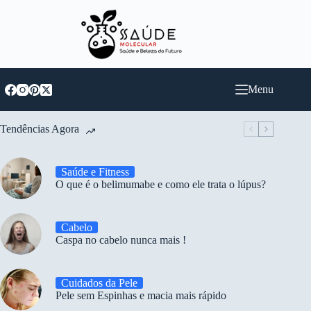
Pular
para
o
conteúdo
Menu
Tendências Agora
Saúde e Fitness
O que é o belimumabe e como ele trata o lúpus?
Cabelo
Caspa no cabelo nunca mais !
Cuidados da Pele
Pele sem Espinhas e macia mais rápido