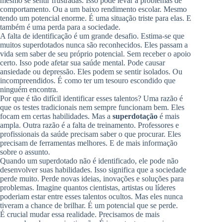
mesmo se sentir frustradas. Isso pode levar a problemas de
comportamento. Ou a um baixo rendimento escolar. Mesmo
tendo um potencial enorme. É uma situação triste para elas. E
também é uma perda para a sociedade.
A falta de identificação é um grande desafio. Estima-se que
muitos superdotados nunca são reconhecidos. Eles passam a
vida sem saber de seu próprio potencial. Sem receber o apoio
certo. Isso pode afetar sua saúde mental. Pode causar
ansiedade ou depressão. Eles podem se sentir isolados. Ou
incompreendidos. É como ter um tesouro escondido que
ninguém encontra.
Por que é tão difícil identificar esses talentos? Uma razão é
que os testes tradicionais nem sempre funcionam bem. Eles
focam em certas habilidades. Mas a
superdotação
é mais
ampla. Outra razão é a falta de treinamento. Professores e
profissionais da saúde precisam saber o que procurar. Eles
precisam de ferramentas melhores. E de mais informação
sobre o assunto.
Quando um superdotado não é identificado, ele pode não
desenvolver suas habilidades. Isso significa que a sociedade
perde muito. Perde novas ideias, inovações e soluções para
problemas. Imagine quantos cientistas, artistas ou líderes
poderiam estar entre esses talentos ocultos. Mas eles nunca
tiveram a chance de brilhar. É um potencial que se perde.
É crucial mudar essa realidade. Precisamos de mais