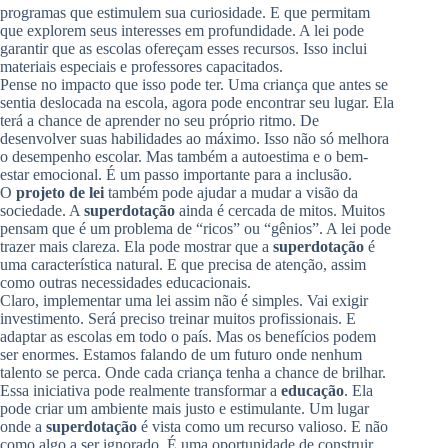
programas que estimulem sua curiosidade. E que permitam
que explorem seus interesses em profundidade. A lei pode
garantir que as escolas ofereçam esses recursos. Isso inclui
materiais especiais e professores capacitados.
Pense no impacto que isso pode ter. Uma criança que antes se
sentia deslocada na escola, agora pode encontrar seu lugar. Ela
terá a chance de aprender no seu próprio ritmo. De
desenvolver suas habilidades ao máximo. Isso não só melhora
o desempenho escolar. Mas também a autoestima e o bem-
estar emocional. É um passo importante para a inclusão.
O
projeto de lei
também pode ajudar a mudar a visão da
sociedade. A
superdotação
ainda é cercada de mitos. Muitos
pensam que é um problema de “ricos” ou “gênios”. A lei pode
trazer mais clareza. Ela pode mostrar que a
superdotação
é
uma característica natural. E que precisa de atenção, assim
como outras necessidades educacionais.
Claro, implementar uma lei assim não é simples. Vai exigir
investimento. Será preciso treinar muitos profissionais. E
adaptar as escolas em todo o país. Mas os benefícios podem
ser enormes. Estamos falando de um futuro onde nenhum
talento se perca. Onde cada criança tenha a chance de brilhar.
Essa iniciativa pode realmente transformar a
educação
. Ela
pode criar um ambiente mais justo e estimulante. Um lugar
onde a
superdotação
é vista como um recurso valioso. E não
como algo a ser ignorado. É uma oportunidade de construir