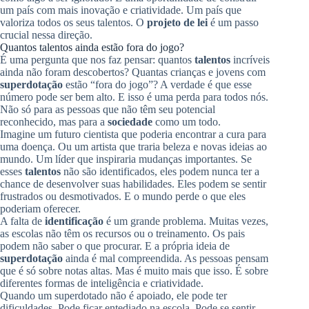
um país com mais inovação e criatividade. Um país que
valoriza todos os seus talentos. O
projeto de lei
é um passo
crucial nessa direção.
Quantos talentos ainda estão fora do jogo?
É uma pergunta que nos faz pensar: quantos
talentos
incríveis
ainda não foram descobertos? Quantas crianças e jovens com
superdotação
estão “fora do jogo”? A verdade é que esse
número pode ser bem alto. E isso é uma perda para todos nós.
Não só para as pessoas que não têm seu potencial
reconhecido, mas para a
sociedade
como um todo.
Imagine um futuro cientista que poderia encontrar a cura para
uma doença. Ou um artista que traria beleza e novas ideias ao
mundo. Um líder que inspiraria mudanças importantes. Se
esses
talentos
não são identificados, eles podem nunca ter a
chance de desenvolver suas habilidades. Eles podem se sentir
frustrados ou desmotivados. E o mundo perde o que eles
poderiam oferecer.
A falta de
identificação
é um grande problema. Muitas vezes,
as escolas não têm os recursos ou o treinamento. Os pais
podem não saber o que procurar. E a própria ideia de
superdotação
ainda é mal compreendida. As pessoas pensam
que é só sobre notas altas. Mas é muito mais que isso. É sobre
diferentes formas de inteligência e criatividade.
Quando um superdotado não é apoiado, ele pode ter
dificuldades. Pode ficar entediado na escola. Pode se sentir