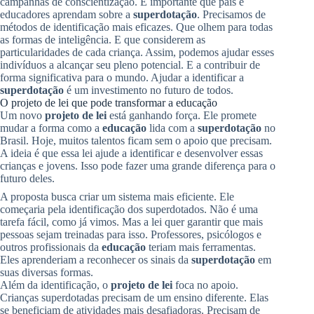
campanhas de conscientização. É importante que pais e
educadores aprendam sobre a
superdotação
. Precisamos de
métodos de identificação mais eficazes. Que olhem para todas
as formas de inteligência. E que considerem as
particularidades de cada criança. Assim, podemos ajudar esses
indivíduos a alcançar seu pleno potencial. E a contribuir de
forma significativa para o mundo. Ajudar a identificar a
superdotação
é um investimento no futuro de todos.
O projeto de lei que pode transformar a educação
Um novo
projeto de lei
está ganhando força. Ele promete
mudar a forma como a
educação
lida com a
superdotação
no
Brasil. Hoje, muitos talentos ficam sem o apoio que precisam.
A ideia é que essa lei ajude a identificar e desenvolver essas
crianças e jovens. Isso pode fazer uma grande diferença para o
futuro deles.
A proposta busca criar um sistema mais eficiente. Ele
começaria pela identificação dos superdotados. Não é uma
tarefa fácil, como já vimos. Mas a lei quer garantir que mais
pessoas sejam treinadas para isso. Professores, psicólogos e
outros profissionais da
educação
teriam mais ferramentas.
Eles aprenderiam a reconhecer os sinais da
superdotação
em
suas diversas formas.
Além da identificação, o
projeto de lei
foca no apoio.
Crianças superdotadas precisam de um ensino diferente. Elas
se beneficiam de atividades mais desafiadoras. Precisam de