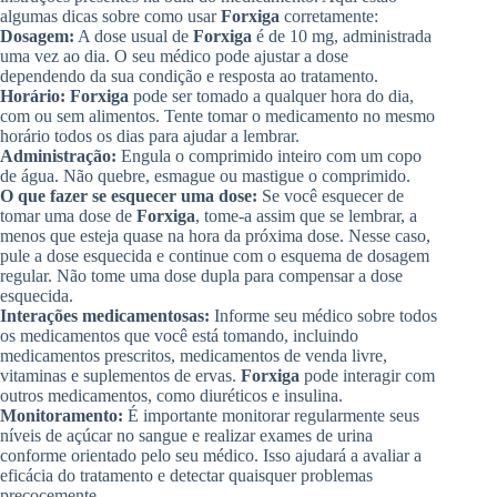
algumas dicas sobre como usar
Forxiga
corretamente:
Dosagem:
A dose usual de
Forxiga
é de 10 mg, administrada
uma vez ao dia. O seu médico pode ajustar a dose
dependendo da sua condição e resposta ao tratamento.
Horário:
Forxiga
pode ser tomado a qualquer hora do dia,
com ou sem alimentos. Tente tomar o medicamento no mesmo
horário todos os dias para ajudar a lembrar.
Administração:
Engula o comprimido inteiro com um copo
de água. Não quebre, esmague ou mastigue o comprimido.
O que fazer se esquecer uma dose:
Se você esquecer de
tomar uma dose de
Forxiga
, tome-a assim que se lembrar, a
menos que esteja quase na hora da próxima dose. Nesse caso,
pule a dose esquecida e continue com o esquema de dosagem
regular. Não tome uma dose dupla para compensar a dose
esquecida.
Interações medicamentosas:
Informe seu médico sobre todos
os medicamentos que você está tomando, incluindo
medicamentos prescritos, medicamentos de venda livre,
vitaminas e suplementos de ervas.
Forxiga
pode interagir com
outros medicamentos, como diuréticos e insulina.
Monitoramento:
É importante monitorar regularmente seus
níveis de açúcar no sangue e realizar exames de urina
conforme orientado pelo seu médico. Isso ajudará a avaliar a
eficácia do tratamento e detectar quaisquer problemas
precocemente.