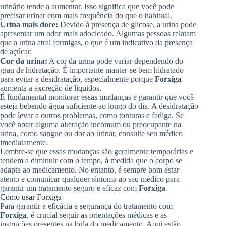
urinário tende a aumentar. Isso significa que você pode
precisar urinar com mais frequência do que o habitual.
Urina mais doce:
Devido à presença de glicose, a urina pode
apresentar um odor mais adocicado. Algumas pessoas relatam
que a urina atrai formigas, o que é um indicativo da presença
de açúcar.
Cor da urina:
A cor da urina pode variar dependendo do
grau de hidratação. É importante manter-se bem hidratado
para evitar a desidratação, especialmente porque
Forxiga
aumenta a excreção de líquidos.
É fundamental monitorar essas mudanças e garantir que você
esteja bebendo água suficiente ao longo do dia. A desidratação
pode levar a outros problemas, como tonturas e fadiga. Se
você notar alguma alteração incomum ou preocupante na
urina, como sangue ou dor ao urinar, consulte seu médico
imediatamente.
Lembre-se que essas mudanças são geralmente temporárias e
tendem a diminuir com o tempo, à medida que o corpo se
adapta ao medicamento. No entanto, é sempre bom estar
atento e comunicar qualquer sintoma ao seu médico para
garantir um tratamento seguro e eficaz com
Forxiga
.
Como usar Forxiga
Para garantir a eficácia e segurança do tratamento com
Forxiga
, é crucial seguir as orientações médicas e as
instruções presentes na bula do medicamento. Aqui estão