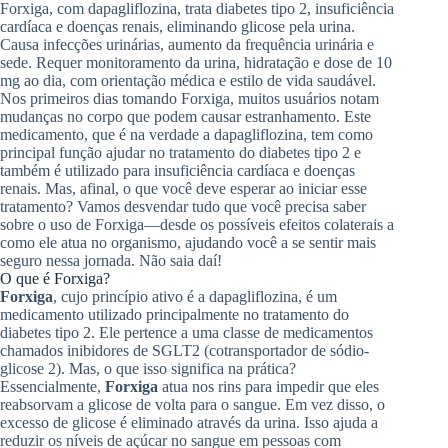
Forxiga, com dapagliflozina, trata diabetes tipo 2, insuficiência
cardíaca e doenças renais, eliminando glicose pela urina.
Causa infecções urinárias, aumento da frequência urinária e
sede. Requer monitoramento da urina, hidratação e dose de 10
mg ao dia, com orientação médica e estilo de vida saudável.
Nos primeiros dias tomando Forxiga, muitos usuários notam
mudanças no corpo que podem causar estranhamento. Este
medicamento, que é na verdade a dapagliflozina, tem como
principal função ajudar no tratamento do diabetes tipo 2 e
também é utilizado para insuficiência cardíaca e doenças
renais. Mas, afinal, o que você deve esperar ao iniciar esse
tratamento? Vamos desvendar tudo que você precisa saber
sobre o uso de Forxiga—desde os possíveis efeitos colaterais a
como ele atua no organismo, ajudando você a se sentir mais
seguro nessa jornada. Não saia daí!
O que é Forxiga?
Forxiga
, cujo princípio ativo é a dapagliflozina, é um
medicamento utilizado principalmente no tratamento do
diabetes tipo 2. Ele pertence a uma classe de medicamentos
chamados inibidores de SGLT2 (cotransportador de sódio-
glicose 2). Mas, o que isso significa na prática?
Essencialmente,
Forxiga
atua nos rins para impedir que eles
reabsorvam a glicose de volta para o sangue. Em vez disso, o
excesso de glicose é eliminado através da urina. Isso ajuda a
reduzir os níveis de açúcar no sangue em pessoas com