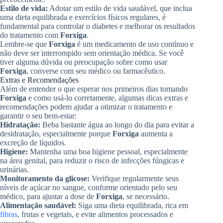
Estilo de vida:
Adotar um estilo de vida saudável, que inclua
uma dieta equilibrada e exercícios físicos regulares, é
fundamental para controlar o diabetes e melhorar os resultados
do tratamento com
Forxiga
.
Lembre-se que
Forxiga
é um medicamento de uso contínuo e
não deve ser interrompido sem orientação médica. Se você
tiver alguma dúvida ou preocupação sobre como usar
Forxiga
, converse com seu médico ou farmacêutico.
Extras e Recomendações
Além de entender o que esperar nos primeiros dias tomando
Forxiga
e como usá-lo corretamente, algumas dicas extras e
recomendações podem ajudar a otimizar o tratamento e
garantir o seu bem-estar:
Hidratação:
Beba bastante água ao longo do dia para evitar a
desidratação, especialmente porque
Forxiga
aumenta a
excreção de líquidos.
Higiene:
Mantenha uma boa higiene pessoal, especialmente
na área genital, para reduzir o risco de infecções fúngicas e
urinárias.
Monitoramento da glicose:
Verifique regularmente seus
níveis de açúcar no sangue, conforme orientado pelo seu
médico, para ajustar a dose de
Forxiga
, se necessário.
Alimentação saudável:
Siga uma dieta equilibrada, rica em
fibras
, frutas e vegetais, e evite alimentos processados e