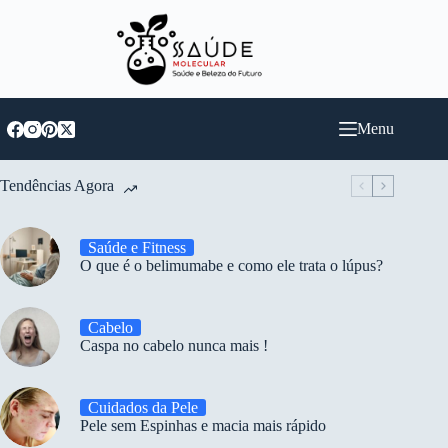
Pular
para
o
conteúdo
Menu
Tendências Agora
Saúde e Fitness
O que é o belimumabe e como ele trata o lúpus?
Cabelo
Caspa no cabelo nunca mais !
Cuidados da Pele
Pele sem Espinhas e macia mais rápido