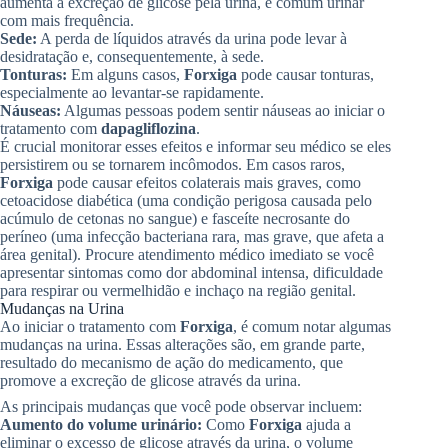
aumenta a excreção de glicose pela urina, é comum urinar
com mais frequência.
Sede:
A perda de líquidos através da urina pode levar à
desidratação e, consequentemente, à sede.
Tonturas:
Em alguns casos,
Forxiga
pode causar tonturas,
especialmente ao levantar-se rapidamente.
Náuseas:
Algumas pessoas podem sentir náuseas ao iniciar o
tratamento com
dapagliflozina
.
É crucial monitorar esses efeitos e informar seu médico se eles
persistirem ou se tornarem incômodos. Em casos raros,
Forxiga
pode causar efeitos colaterais mais graves, como
cetoacidose diabética (uma condição perigosa causada pelo
acúmulo de cetonas no sangue) e fasceíte necrosante do
períneo (uma infecção bacteriana rara, mas grave, que afeta a
área genital). Procure atendimento médico imediato se você
apresentar sintomas como dor abdominal intensa, dificuldade
para respirar ou vermelhidão e inchaço na região genital.
Mudanças na Urina
Ao iniciar o tratamento com
Forxiga
, é comum notar algumas
mudanças na urina. Essas alterações são, em grande parte,
resultado do mecanismo de ação do medicamento, que
promove a excreção de glicose através da urina.
As principais mudanças que você pode observar incluem:
Aumento do volume urinário:
Como
Forxiga
ajuda a
eliminar o excesso de glicose através da urina, o volume