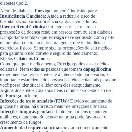
diabetes tipo 2.
Além do diabetes,
Forxiga
também é indicado para:
Insuficiência Cardíaca:
Ajuda a reduzir o risco de
hospitalização por insuficiência cardíaca em adultos.
Doença Renal Crônica:
Protege os rins e retarda a
progressão da doença renal em pessoas com ou sem diabetes.
É importante lembrar que
Forxiga
deve ser usado como parte
de um plano de tratamento abrangente, que inclui dieta e
exercícios físicos. Sempre siga as orientações do seu médico
para garantir o uso correto e seguro do medicamento.
Efeitos Colaterais Comuns
Como qualquer medicamento,
Forxiga
pode causar efeitos
colaterais. Nem todas as pessoas que tomam
dapagliflozina
experimentarão esses efeitos, e a intensidade pode variar. É
importante estar ciente dos possíveis efeitos colaterais para que
você possa identificar e lidar com eles adequadamente.
Alguns dos efeitos colaterais mais comuns associados ao uso
de
Forxiga
incluem:
Infecções do trato urinário (ITUs):
Devido ao aumento da
glicose na urina, há um risco maior de infecções urinárias.
Infecções fúngicas genitais:
Tanto em homens quanto em
mulheres, o aumento do açúcar na urina pode favorecer o
crescimento de fungos.
Aumento da frequência urinária:
Como o medicamento