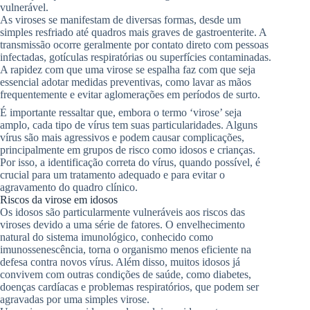
vulnerável.
As viroses se manifestam de diversas formas, desde um
simples resfriado até quadros mais graves de gastroenterite. A
transmissão ocorre geralmente por contato direto com pessoas
infectadas, gotículas respiratórias ou superfícies contaminadas.
A rapidez com que uma virose se espalha faz com que seja
essencial adotar medidas preventivas, como lavar as mãos
frequentemente e evitar aglomerações em períodos de surto.
É importante ressaltar que, embora o termo ‘virose’ seja
amplo, cada tipo de vírus tem suas particularidades. Alguns
vírus são mais agressivos e podem causar complicações,
principalmente em grupos de risco como idosos e crianças.
Por isso, a identificação correta do vírus, quando possível, é
crucial para um tratamento adequado e para evitar o
agravamento do quadro clínico.
Riscos da virose em idosos
Os idosos são particularmente vulneráveis aos riscos das
viroses devido a uma série de fatores. O envelhecimento
natural do sistema imunológico, conhecido como
imunossenescência, torna o organismo menos eficiente na
defesa contra novos vírus. Além disso, muitos idosos já
convivem com outras condições de saúde, como diabetes,
doenças cardíacas e problemas respiratórios, que podem ser
agravadas por uma simples virose.