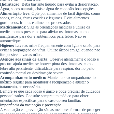
Hidratação:
Beba bastante líquido para evitar a desidratação.
Água, sucos naturais, chás e água de coco são boas opções.
Alimentação leve:
Opte por alimentos de fácil digestão, como
sopas, caldos, frutas cozidas e legumes. Evite alimentos
gordurosos, frituras e alimentos processados.
Medicamentos:
Siga as orientações médicas e utilize os
medicamentos prescritos para aliviar os sintomas, como
analgésicos para dor e antitérmicos para febre. Não se
automedique.
Higiene:
Lave as mãos frequentemente com água e sabão para
evitar a propagação do vírus. Utilize álcool em gel quando não
for possível lavar as mãos.
Atenção aos sinais de alerta:
Observe atentamente o idoso e
procure ajuda médica se houver piora dos sintomas, como
febre alta persistente, dificuldade para respirar, dor no peito,
confusão mental ou desidratação severa.
Acompanhamento médico:
Mantenha o acompanhamento
médico regular para monitorar a recuperação e ajustar o
tratamento, se necessário.
Lembre-se que cada idoso é único e pode precisar de cuidados
personalizados. Consulte sempre um médico para obter
orientações específicas para o caso do seu familiar.
Importância da vacinação e prevenção
A vacinação e a prevenção são as melhores formas de proteger