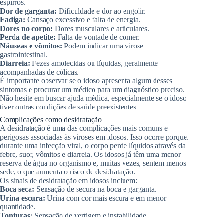
espirros.
Dor de garganta:
Dificuldade e dor ao engolir.
Fadiga:
Cansaço excessivo e falta de energia.
Dores no corpo:
Dores musculares e articulares.
Perda de apetite:
Falta de vontade de comer.
Náuseas e vômitos:
Podem indicar uma virose
gastrointestinal.
Diarreia:
Fezes amolecidas ou líquidas, geralmente
acompanhadas de cólicas.
É importante observar se o idoso apresenta algum desses
sintomas e procurar um médico para um diagnóstico preciso.
Não hesite em buscar ajuda médica, especialmente se o idoso
tiver outras condições de saúde preexistentes.
Complicações como desidratação
A desidratação é uma das complicações mais comuns e
perigosas associadas às viroses em idosos. Isso ocorre porque,
durante uma infecção viral, o corpo perde líquidos através da
febre, suor, vômitos e diarreia. Os idosos já têm uma menor
reserva de água no organismo e, muitas vezes, sentem menos
sede, o que aumenta o risco de desidratação.
Os sinais de desidratação em idosos incluem:
Boca seca:
Sensação de secura na boca e garganta.
Urina escura:
Urina com cor mais escura e em menor
quantidade.
Tonturas:
Sensação de vertigem e instabilidade.