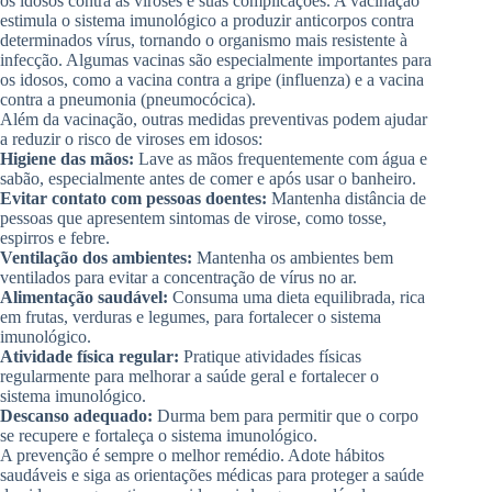
os idosos contra as viroses e suas complicações. A vacinação
estimula o sistema imunológico a produzir anticorpos contra
determinados vírus, tornando o organismo mais resistente à
infecção. Algumas vacinas são especialmente importantes para
os idosos, como a vacina contra a gripe (influenza) e a vacina
contra a pneumonia (pneumocócica).
Além da vacinação, outras medidas preventivas podem ajudar
a reduzir o risco de viroses em idosos:
Higiene das mãos:
Lave as mãos frequentemente com água e
sabão, especialmente antes de comer e após usar o banheiro.
Evitar contato com pessoas doentes:
Mantenha distância de
pessoas que apresentem sintomas de virose, como tosse,
espirros e febre.
Ventilação dos ambientes:
Mantenha os ambientes bem
ventilados para evitar a concentração de vírus no ar.
Alimentação saudável:
Consuma uma dieta equilibrada, rica
em frutas, verduras e legumes, para fortalecer o sistema
imunológico.
Atividade física regular:
Pratique atividades físicas
regularmente para melhorar a saúde geral e fortalecer o
sistema imunológico.
Descanso adequado:
Durma bem para permitir que o corpo
se recupere e fortaleça o sistema imunológico.
A prevenção é sempre o melhor remédio. Adote hábitos
saudáveis e siga as orientações médicas para proteger a saúde