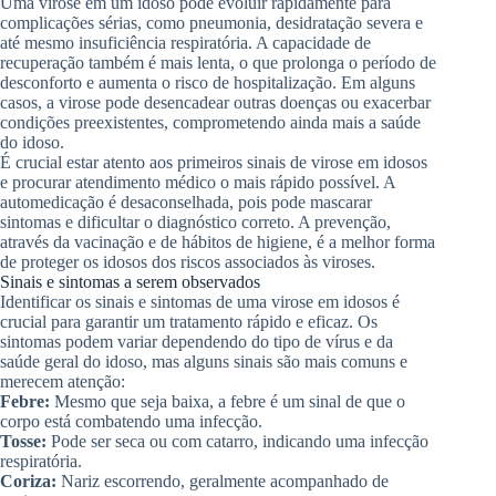
Uma virose em um idoso pode evoluir rapidamente para
complicações sérias, como pneumonia, desidratação severa e
até mesmo insuficiência respiratória. A capacidade de
recuperação também é mais lenta, o que prolonga o período de
desconforto e aumenta o risco de hospitalização. Em alguns
casos, a virose pode desencadear outras doenças ou exacerbar
condições preexistentes, comprometendo ainda mais a saúde
do idoso.
É crucial estar atento aos primeiros sinais de virose em idosos
e procurar atendimento médico o mais rápido possível. A
automedicação é desaconselhada, pois pode mascarar
sintomas e dificultar o diagnóstico correto. A prevenção,
através da vacinação e de hábitos de higiene, é a melhor forma
de proteger os idosos dos riscos associados às viroses.
Sinais e sintomas a serem observados
Identificar os sinais e sintomas de uma virose em idosos é
crucial para garantir um tratamento rápido e eficaz. Os
sintomas podem variar dependendo do tipo de vírus e da
saúde geral do idoso, mas alguns sinais são mais comuns e
merecem atenção:
Febre:
Mesmo que seja baixa, a febre é um sinal de que o
corpo está combatendo uma infecção.
Tosse:
Pode ser seca ou com catarro, indicando uma infecção
respiratória.
Coriza:
Nariz escorrendo, geralmente acompanhado de