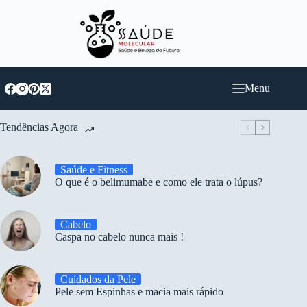
Pular
para
o
conteúdo
Menu
Tendências Agora
Saúde e Fitness
O que é o belimumabe e como ele trata o lúpus?
Cabelo
Caspa no cabelo nunca mais !
Cuidados da Pele
Pele sem Espinhas e macia mais rápido