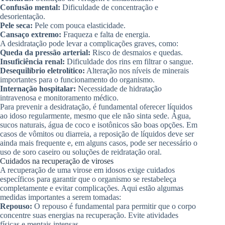
Confusão mental:
Dificuldade de concentração e
desorientação.
Pele seca:
Pele com pouca elasticidade.
Cansaço extremo:
Fraqueza e falta de energia.
A desidratação pode levar a complicações graves, como:
Queda da pressão arterial:
Risco de desmaios e quedas.
Insuficiência renal:
Dificuldade dos rins em filtrar o sangue.
Desequilíbrio eletrolítico:
Alteração nos níveis de minerais
importantes para o funcionamento do organismo.
Internação hospitalar:
Necessidade de hidratação
intravenosa e monitoramento médico.
Para prevenir a desidratação, é fundamental oferecer líquidos
ao idoso regularmente, mesmo que ele não sinta sede. Água,
sucos naturais, água de coco e isotônicos são boas opções. Em
casos de vômitos ou diarreia, a reposição de líquidos deve ser
ainda mais frequente e, em alguns casos, pode ser necessário o
uso de soro caseiro ou soluções de reidratação oral.
Cuidados na recuperação de viroses
A recuperação de uma virose em idosos exige cuidados
específicos para garantir que o organismo se restabeleça
completamente e evitar complicações. Aqui estão algumas
medidas importantes a serem tomadas:
Repouso:
O repouso é fundamental para permitir que o corpo
concentre suas energias na recuperação. Evite atividades
físicas e mentais intensas.