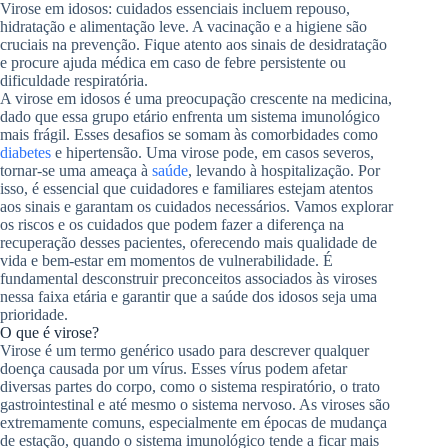
Virose em idosos: cuidados essenciais incluem repouso,
hidratação e alimentação leve. A vacinação e a higiene são
cruciais na prevenção. Fique atento aos sinais de desidratação
e procure ajuda médica em caso de febre persistente ou
dificuldade respiratória.
A virose em idosos é uma preocupação crescente na medicina,
dado que essa grupo etário enfrenta um sistema imunológico
mais frágil. Esses desafios se somam às comorbidades como
diabetes
e hipertensão. Uma virose pode, em casos severos,
tornar-se uma ameaça à
saúde
, levando à hospitalização. Por
isso, é essencial que cuidadores e familiares estejam atentos
aos sinais e garantam os cuidados necessários. Vamos explorar
os riscos e os cuidados que podem fazer a diferença na
recuperação desses pacientes, oferecendo mais qualidade de
vida e bem-estar em momentos de vulnerabilidade. É
fundamental desconstruir preconceitos associados às viroses
nessa faixa etária e garantir que a saúde dos idosos seja uma
prioridade.
O que é virose?
Virose é um termo genérico usado para descrever qualquer
doença causada por um vírus. Esses vírus podem afetar
diversas partes do corpo, como o sistema respiratório, o trato
gastrointestinal e até mesmo o sistema nervoso. As viroses são
extremamente comuns, especialmente em épocas de mudança
de estação, quando o sistema imunológico tende a ficar mais