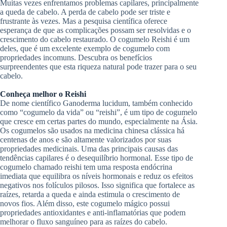
Muitas vezes enfrentamos problemas capilares, principalmente
a queda de cabelo. A perda de cabelo pode ser triste e
frustrante às vezes. Mas a pesquisa científica oferece
esperança de que as complicações possam ser resolvidas e o
crescimento do cabelo restaurado. O cogumelo Reishi é um
deles, que é um excelente exemplo de cogumelo com
propriedades incomuns. Descubra os benefícios
surpreendentes que esta riqueza natural pode trazer para o seu
cabelo.
Conheça melhor o Reishi
De nome científico Ganoderma lucidum, também conhecido
como “cogumelo da vida” ou “reishi”, é um tipo de cogumelo
que cresce em certas partes do mundo, especialmente na Ásia.
Os cogumelos são usados ​​na medicina chinesa clássica há
centenas de anos e são altamente valorizados por suas
propriedades medicinais. Uma das principais causas das
tendências capilares é o desequilíbrio hormonal. Esse tipo de
cogumelo chamado reishi tem uma resposta endócrina
imediata que equilibra os níveis hormonais e reduz os efeitos
negativos nos folículos pilosos. Isso significa que fortalece as
raízes, retarda a queda e ainda estimula o crescimento de
novos fios. Além disso, este cogumelo mágico possui
propriedades antioxidantes e anti-inflamatórias que podem
melhorar o fluxo sanguíneo para as raízes do cabelo.