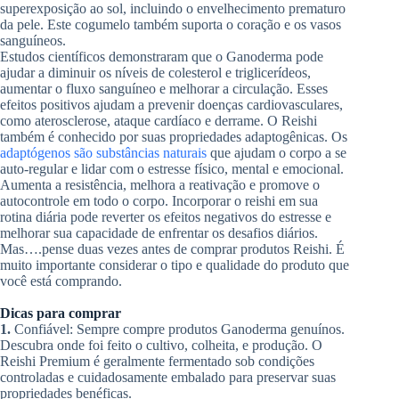
superexposição ao sol, incluindo o envelhecimento prematuro
da pele. Este cogumelo também suporta o coração e os vasos
sanguíneos.
Estudos científicos demonstraram que o Ganoderma pode
ajudar a diminuir os níveis de colesterol e triglicerídeos,
aumentar o fluxo sanguíneo e melhorar a circulação. Esses
efeitos positivos ajudam a prevenir doenças cardiovasculares,
como aterosclerose, ataque cardíaco e derrame. O Reishi
também é conhecido por suas propriedades adaptogênicas. Os
adaptógenos são substâncias naturais
que ajudam o corpo a se
auto-regular e lidar com o estresse físico, mental e emocional.
Aumenta a resistência, melhora a reativação e promove o
autocontrole em todo o corpo. Incorporar o reishi em sua
rotina diária pode reverter os efeitos negativos do estresse e
melhorar sua capacidade de enfrentar os desafios diários.
Mas….pense duas vezes antes de comprar produtos Reishi. É
muito importante considerar o tipo e qualidade do produto que
você está comprando.
Dicas para comprar
1.
Confiável: Sempre compre produtos Ganoderma genuínos.
Descubra onde foi feito o cultivo, colheita, e produção. O
Reishi Premium é geralmente fermentado sob condições
controladas e cuidadosamente embalado para preservar suas
propriedades benéficas.