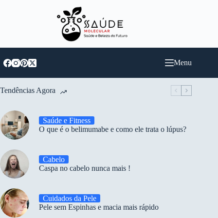
Pular
para
o
conteúdo
Menu
Tendências Agora
Saúde e Fitness
O que é o belimumabe e como ele trata o lúpus?
Cabelo
Caspa no cabelo nunca mais !
Cuidados da Pele
Pele sem Espinhas e macia mais rápido