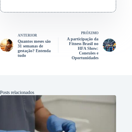
PRÓXIMO
ANTERIOR
A participação da
Quantos meses são
Fitness Brasil no
31 semanas de
HFA Show:
gestação? Entenda
Conexões e
tudo
Oportunidades
Posts relacionados