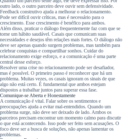
Quando um parceiro sente algo, ele deve expressar isso. Por
outro lado, o outro parceiro deve ouvir sem defensividade.
Feedback construtivo ajuda a melhorar o relacionamento.
Pode ser difícil ouvir críticas, mas é necessário para o
crescimento. Esse crescimento é benéfico para ambos.
Além disso, praticar o diálogo frequentemente faz com que se
torne um hábito saudável. Casais que comunicam suas
necessidades e desejos têm relações mais fortes. O diálogo não
deve ser apenas quando surgem problemas, mas também para
celebrar conquistas e compartilhar sonhos. Cuidar do
relacionamento exige esforço, e a comunicação é uma parte
central desse esforço.
Resolver uma crise no relacionamento pode ser desafiador,
mas é possível. O primeiro passo é reconhecer que há um
problema. Muitas vezes, os casais ignoram os sinais de que
algo não está certo. É fundamental que ambos estejam
dispostos a trabalhar juntos para superar essa fase.
Comunique-se Aberta e Honestamente
A comunicação é vital. Falar sobre os sentimentos e
preocupações ajuda a evitar mal-entendidos. Quando um
problema surge, não deve ser deixado de lado. Ambos os
parceiros precisam encontrar um momento calmo para discutir
o que está acontecendo. Isso pode ser feito sem acusações. O
foco deve ser a busca de soluções, não apenas lamentar os
problemas.