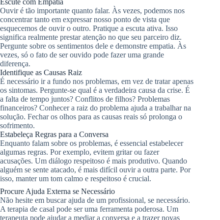
Escute com Empatia
Ouvir é tão importante quanto falar. Às vezes, podemos nos
concentrar tanto em expressar nosso ponto de vista que
esquecemos de ouvir o outro. Pratique a escuta ativa. Isso
significa realmente prestar atenção no que seu parceiro diz.
Pergunte sobre os sentimentos dele e demonstre empatia. Às
vezes, só o fato de ser ouvido pode fazer uma grande
diferença.
Identifique as Causas Raiz
É necessário ir a fundo nos problemas, em vez de tratar apenas
os sintomas. Pergunte-se qual é a verdadeira causa da crise. É
a falta de tempo juntos? Conflitos de filhos? Problemas
financeiros? Conhecer a raiz do problema ajuda a trabalhar na
solução. Fechar os olhos para as causas reais só prolonga o
sofrimento.
Estabeleça Regras para a Conversa
Enquanto falam sobre os problemas, é essencial estabelecer
algumas regras. Por exemplo, evitem gritar ou fazer
acusações. Um diálogo respeitoso é mais produtivo. Quando
alguém se sente atacado, é mais difícil ouvir a outra parte. Por
isso, manter um tom calmo e respeitoso é crucial.
Procure Ajuda Externa se Necessário
Não hesite em buscar ajuda de um profissional, se necessário.
A terapia de casal pode ser uma ferramenta poderosa. Um
terapeuta pode ajudar a mediar a conversa e a trazer novas