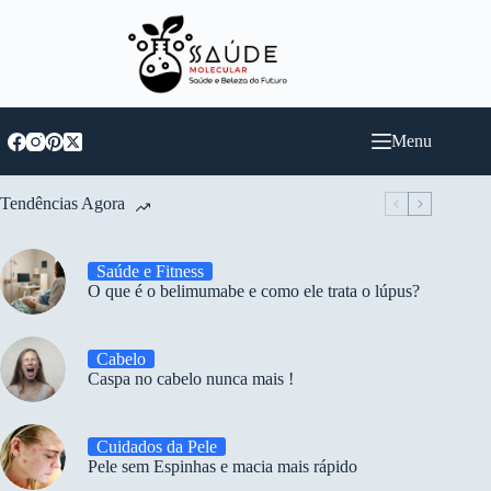
Pular
para
o
conteúdo
Menu
Tendências Agora
Saúde e Fitness
O que é o belimumabe e como ele trata o lúpus?
Cabelo
Caspa no cabelo nunca mais !
Cuidados da Pele
Pele sem Espinhas e macia mais rápido