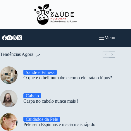
Pular
para
o
conteúdo
Menu
Tendências Agora
Saúde e Fitness
O que é o belimumabe e como ele trata o lúpus?
Cabelo
Caspa no cabelo nunca mais !
Cuidados da Pele
Pele sem Espinhas e macia mais rápido