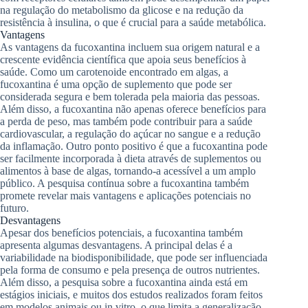
na regulação do metabolismo da glicose e na redução da
resistência à insulina, o que é crucial para a saúde metabólica.
Vantagens
As vantagens da fucoxantina incluem sua origem natural e a
crescente evidência científica que apoia seus benefícios à
saúde. Como um carotenoide encontrado em algas, a
fucoxantina é uma opção de suplemento que pode ser
considerada segura e bem tolerada pela maioria das pessoas.
Além disso, a fucoxantina não apenas oferece benefícios para
a perda de peso, mas também pode contribuir para a saúde
cardiovascular, a regulação do açúcar no sangue e a redução
da inflamação. Outro ponto positivo é que a fucoxantina pode
ser facilmente incorporada à dieta através de suplementos ou
alimentos à base de algas, tornando-a acessível a um amplo
público. A pesquisa contínua sobre a fucoxantina também
promete revelar mais vantagens e aplicações potenciais no
futuro.
Desvantagens
Apesar dos benefícios potenciais, a fucoxantina também
apresenta algumas desvantagens. A principal delas é a
variabilidade na biodisponibilidade, que pode ser influenciada
pela forma de consumo e pela presença de outros nutrientes.
Além disso, a pesquisa sobre a fucoxantina ainda está em
estágios iniciais, e muitos dos estudos realizados foram feitos
em modelos animais ou in vitro, o que limita a generalização