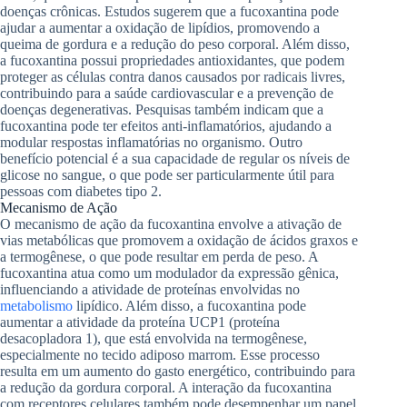
doenças crônicas. Estudos sugerem que a fucoxantina pode
ajudar a aumentar a oxidação de lipídios, promovendo a
queima de gordura e a redução do peso corporal. Além disso,
a fucoxantina possui propriedades antioxidantes, que podem
proteger as células contra danos causados por radicais livres,
contribuindo para a saúde cardiovascular e a prevenção de
doenças degenerativas. Pesquisas também indicam que a
fucoxantina pode ter efeitos anti-inflamatórios, ajudando a
modular respostas inflamatórias no organismo. Outro
benefício potencial é a sua capacidade de regular os níveis de
glicose no sangue, o que pode ser particularmente útil para
pessoas com diabetes tipo 2.
Mecanismo de Ação
O mecanismo de ação da fucoxantina envolve a ativação de
vias metabólicas que promovem a oxidação de ácidos graxos e
a termogênese, o que pode resultar em perda de peso. A
fucoxantina atua como um modulador da expressão gênica,
influenciando a atividade de proteínas envolvidas no
metabolismo
lipídico. Além disso, a fucoxantina pode
aumentar a atividade da proteína UCP1 (proteína
desacopladora 1), que está envolvida na termogênese,
especialmente no tecido adiposo marrom. Esse processo
resulta em um aumento do gasto energético, contribuindo para
a redução da gordura corporal. A interação da fucoxantina
com receptores celulares também pode desempenhar um papel