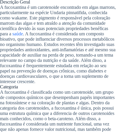
Descrição Geral
A fucoxantina é um carotenoide encontrado em algas marrons,
particularmente na espécie Undaria pinnatifida, conhecida
como wakame. Este pigmento é responsável pela coloração
marrom das algas e tem atraído a atenção da comunidade
científica devido às suas potenciais propriedades benéficas
para a
saúde
. A fucoxantina é considerada um composto
bioativo, que pode influenciar diversos processos metabólicos
no organismo humano. Estudos recentes têm investigado suas
propriedades antioxidantes, anti-inflamatórias e até mesmo sua
capacidade de auxiliar na perda de peso, tornando-a um tema
relevante no campo da nutrição e da saúde. Além disso, a
fucoxantina é frequentemente estudada em relação ao seu
papel na prevenção de doenças crônicas, como diabetes e
doenças cardiovasculares, o que a torna um suplemento de
interesse crescente.
Categoria
A fucoxantina é classificada como um carotenoide, um grupo
de compostos químicos que desempenham papéis importantes
na fotossíntese e na coloração de plantas e algas. Dentro da
categoria dos carotenoides, a fucoxantina é única, pois possui
uma estrutura química que a diferencia de outros carotenoides
mais conhecidos, como o beta-caroteno. Além disso, a
fucoxantina é considerada um nutriente funcional, uma vez
que não apenas fornece valor nutricional, mas também pode