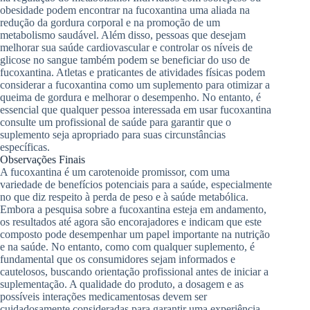
obesidade podem encontrar na fucoxantina uma aliada na
redução da gordura corporal e na promoção de um
metabolismo saudável. Além disso, pessoas que desejam
melhorar sua saúde cardiovascular e controlar os níveis de
glicose no sangue também podem se beneficiar do uso de
fucoxantina. Atletas e praticantes de atividades físicas podem
considerar a fucoxantina como um suplemento para otimizar a
queima de gordura e melhorar o desempenho. No entanto, é
essencial que qualquer pessoa interessada em usar fucoxantina
consulte um profissional de saúde para garantir que o
suplemento seja apropriado para suas circunstâncias
específicas.
Observações Finais
A fucoxantina é um carotenoide promissor, com uma
variedade de benefícios potenciais para a saúde, especialmente
no que diz respeito à perda de peso e à saúde metabólica.
Embora a pesquisa sobre a fucoxantina esteja em andamento,
os resultados até agora são encorajadores e indicam que este
composto pode desempenhar um papel importante na nutrição
e na saúde. No entanto, como com qualquer suplemento, é
fundamental que os consumidores sejam informados e
cautelosos, buscando orientação profissional antes de iniciar a
suplementação. A qualidade do produto, a dosagem e as
possíveis interações medicamentosas devem ser
cuidadosamente consideradas para garantir uma experiência