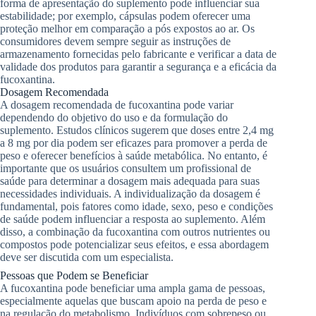
forma de apresentação do suplemento pode influenciar sua
estabilidade; por exemplo, cápsulas podem oferecer uma
proteção melhor em comparação a pós expostos ao ar. Os
consumidores devem sempre seguir as instruções de
armazenamento fornecidas pelo fabricante e verificar a data de
validade dos produtos para garantir a segurança e a eficácia da
fucoxantina.
Dosagem Recomendada
A dosagem recomendada de fucoxantina pode variar
dependendo do objetivo do uso e da formulação do
suplemento. Estudos clínicos sugerem que doses entre 2,4 mg
a 8 mg por dia podem ser eficazes para promover a perda de
peso e oferecer benefícios à saúde metabólica. No entanto, é
importante que os usuários consultem um profissional de
saúde para determinar a dosagem mais adequada para suas
necessidades individuais. A individualização da dosagem é
fundamental, pois fatores como idade, sexo, peso e condições
de saúde podem influenciar a resposta ao suplemento. Além
disso, a combinação da fucoxantina com outros nutrientes ou
compostos pode potencializar seus efeitos, e essa abordagem
deve ser discutida com um especialista.
Pessoas que Podem se Beneficiar
A fucoxantina pode beneficiar uma ampla gama de pessoas,
especialmente aquelas que buscam apoio na perda de peso e
na regulação do metabolismo. Indivíduos com sobrepeso ou