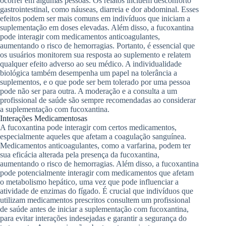
ocorrer em algumas pessoas. Os relatos incluem desconforto
gastrointestinal, como náuseas, diarreia e dor abdominal. Esses
efeitos podem ser mais comuns em indivíduos que iniciam a
suplementação em doses elevadas. Além disso, a fucoxantina
pode interagir com medicamentos anticoagulantes,
aumentando o risco de hemorragias. Portanto, é essencial que
os usuários monitorem sua resposta ao suplemento e relatem
qualquer efeito adverso ao seu médico. A individualidade
biológica também desempenha um papel na tolerância a
suplementos, e o que pode ser bem tolerado por uma pessoa
pode não ser para outra. A moderação e a consulta a um
profissional de saúde são sempre recomendadas ao considerar
a suplementação com fucoxantina.
Interações Medicamentosas
A fucoxantina pode interagir com certos medicamentos,
especialmente aqueles que afetam a coagulação sanguínea.
Medicamentos anticoagulantes, como a varfarina, podem ter
sua eficácia alterada pela presença da fucoxantina,
aumentando o risco de hemorragias. Além disso, a fucoxantina
pode potencialmente interagir com medicamentos que afetam
o metabolismo hepático, uma vez que pode influenciar a
atividade de enzimas do fígado. É crucial que indivíduos que
utilizam medicamentos prescritos consultem um profissional
de saúde antes de iniciar a suplementação com fucoxantina,
para evitar interações indesejadas e garantir a segurança do