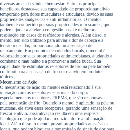
diversas áreas da saúde e bem-estar. Entre os principais
benefícios, destaca-se sua capacidade de proporcionar alívio
temporário para dores musculares e articulares, devido às suas
propriedades analgésicas e anti-inflamatórias. O mentol
também é conhecido por suas propriedades refrescantes, que
podem ajudar a aliviar a congestão nasal e melhorar a
respiração em casos de resfriados e alergias. Além disso, o
mentol tem sido utilizado para aliviar a dor de cabeça e a
tensão muscular, proporcionando uma sensação de
relaxamento. Em produtos de cuidados bucais, o mentol é
valorizado por suas propriedades antimicrobianas, ajudando a
combater o mau hálito e a promover a saúde bucal. Sua
capacidade de estimular os receptores de frio na pele também
contribui para a sensação de frescor e alívio em produtos
tópicos.
Mecanismo de Ação
O mecanismo de ação do mentol está relacionado à sua
interação com os receptores sensoriais do corpo,
especialmente os receptores TRPM8, que são responsáveis
pela percepção de frio. Quando o mentol é aplicado na pele ou
mucosas, ele ativa esses receptores, gerando uma sensação de
frescor e alívio. Essa ativação resulta em uma resposta
fisiológica que pode ajudar a reduzir a dor e a inflamação
local. Além disso, o mentol possui propriedades anestésicas
locais, que podem bloquear a transmissão de sinais de dor para