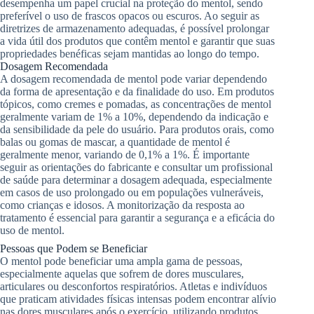
desempenha um papel crucial na proteção do mentol, sendo
preferível o uso de frascos opacos ou escuros. Ao seguir as
diretrizes de armazenamento adequadas, é possível prolongar
a vida útil dos produtos que contêm mentol e garantir que suas
propriedades benéficas sejam mantidas ao longo do tempo.
Dosagem Recomendada
A dosagem recomendada de mentol pode variar dependendo
da forma de apresentação e da finalidade do uso. Em produtos
tópicos, como cremes e pomadas, as concentrações de mentol
geralmente variam de 1% a 10%, dependendo da indicação e
da sensibilidade da pele do usuário. Para produtos orais, como
balas ou gomas de mascar, a quantidade de mentol é
geralmente menor, variando de 0,1% a 1%. É importante
seguir as orientações do fabricante e consultar um profissional
de saúde para determinar a dosagem adequada, especialmente
em casos de uso prolongado ou em populações vulneráveis,
como crianças e idosos. A monitorização da resposta ao
tratamento é essencial para garantir a segurança e a eficácia do
uso de mentol.
Pessoas que Podem se Beneficiar
O mentol pode beneficiar uma ampla gama de pessoas,
especialmente aquelas que sofrem de dores musculares,
articulares ou desconfortos respiratórios. Atletas e indivíduos
que praticam atividades físicas intensas podem encontrar alívio
nas dores musculares após o exercício, utilizando produtos