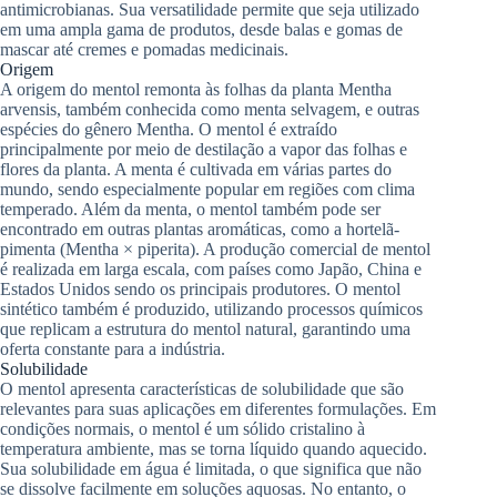
antimicrobianas. Sua versatilidade permite que seja utilizado
em uma ampla gama de produtos, desde balas e gomas de
mascar até cremes e pomadas medicinais.
Origem
A origem do mentol remonta às folhas da planta Mentha
arvensis, também conhecida como menta selvagem, e outras
espécies do gênero Mentha. O mentol é extraído
principalmente por meio de destilação a vapor das folhas e
flores da planta. A menta é cultivada em várias partes do
mundo, sendo especialmente popular em regiões com clima
temperado. Além da menta, o mentol também pode ser
encontrado em outras plantas aromáticas, como a hortelã-
pimenta (Mentha × piperita). A produção comercial de mentol
é realizada em larga escala, com países como Japão, China e
Estados Unidos sendo os principais produtores. O mentol
sintético também é produzido, utilizando processos químicos
que replicam a estrutura do mentol natural, garantindo uma
oferta constante para a indústria.
Solubilidade
O mentol apresenta características de solubilidade que são
relevantes para suas aplicações em diferentes formulações. Em
condições normais, o mentol é um sólido cristalino à
temperatura ambiente, mas se torna líquido quando aquecido.
Sua solubilidade em água é limitada, o que significa que não
se dissolve facilmente em soluções aquosas. No entanto, o