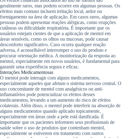
Os efeitos colaterais associados ao uso de mentol são
geralmente raros, mas podem ocorrer em algumas pessoas. Os
efeitos mais comuns incluem irritação local, ardor ou
formigamento na área de aplicação. Em casos raros, algumas
pessoas podem apresentar reações alérgicas, como erupções
cutâneas ou dificuldade respiratória. É importante que os
usuários estejam cientes de que a aplicação de mentol em
áreas sensíveis, como os olhos ou mucosas, pode causar
desconforto significativo. Caso ocorra qualquer reação
adversa, é aconselhável interromper o uso do produto e
procurar orientação médica. A monitorização da resposta ao
mentol, especialmente em novos usuários, é fundamental para
garantir uma experiência segura e eficaz.
Interações Medicamentosas
O mentol pode interagir com alguns medicamentos,
especialmente aqueles que afetam o sistema nervoso central. O
uso concomitante de mentol com analgésicos ou anti-
inflamatórios pode potencializar os efeitos desses
medicamentos, levando a um aumento do risco de efeitos
colaterais. Além disso, o mentol pode interferir na absorção de
alguns medicamentos quando aplicado topicamente,
especialmente em áreas onde a pele está danificada. É
importante que os pacientes informem seus profissionais de
saúde sobre o uso de produtos que contenham mentol,
especialmente se estiverem em tratamento com outros