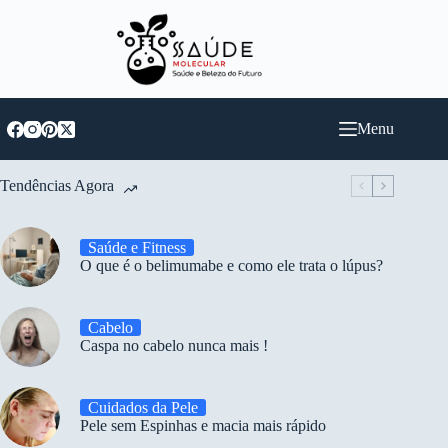
Pular
para
o
conteúdo
Menu
Tendências Agora
Saúde e Fitness
O que é o belimumabe e como ele trata o lúpus?
Cabelo
Caspa no cabelo nunca mais !
Cuidados da Pele
Pele sem Espinhas e macia mais rápido