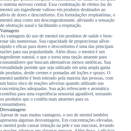
o sistema nervoso central. Essa combinação de efeitos faz do
mentol um ingrediente valioso em produtos destinados ao
alívio de dores e desconfortos. Em formulações respiratórias, o
mentol atua como um descongestionante, aliviando a sensação
de obstrução nasal e facilitando a respiração.
Vantagens
As vantagens do uso de mentol em produtos de saúde e bem-
estar são numerosas. Sua capacidade de proporcionar alívio
rápido e eficaz para dores e desconfortos é uma das principais
razões para sua popularidade. Além disso, o mentol é um
ingrediente natural, o que o torna uma opção atraente para
consumidores que buscam alternativas menos sintéticas. Sua
versatilidade permite que seja utilizado em uma ampla gama
de produtos, desde cremes e pomadas até loções e sprays. O
mentol também é bem tolerado pela maioria das pessoas, com
um baixo risco de reações adversas quando utilizado nas
concentrações adequadas. Sua ação refrescante e aromática
contribui para uma experiência sensorial agradável, tornando
os produtos que o contêm mais atraentes para os
consumidores.
Desvantagens
Apesar de suas muitas vantagens, o uso de mentol também
apresenta algumas desvantagens. Em concentrações elevadas,
o mentol pode causar irritação na pele e nas mucosas, levando
a reações adversas em algumas pessoas. Além disso, a eficácia