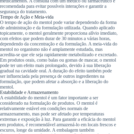
medicamentos. A consulta com um médico ou farmacêutico é
recomendada para evitar possíveis interações e garantir a
segurança do tratamento.
Tempo de Ação e Meia-vida
O tempo de ação do mentol pode variar dependendo da forma
de administração e da formulação utilizada. Quando aplicado
topicamente, o mentol geralmente proporciona alívio imediato,
com efeitos que podem durar de 30 minutos a várias horas,
dependendo da concentração e da formulação. A meia-vida do
mentol no organismo não é amplamente estudada, mas
acredita-se que ele seja rapidamente metabolizado e excretado.
Em produtos orais, como balas ou gomas de mascar, o mentol
pode ter um efeito mais prolongado, devido à sua liberação
gradual na cavidade oral. A duração do efeito também pode
ser influenciada pela presença de outros ingredientes na
formulação, que podem afetar a absorção e a liberação do
mentol.
Estabilidade e Armazenamento
A estabilidade do mentol é um fator importante a ser
considerado na formulação de produtos. O mentol é
relativamente estável em condições normais de
armazenamento, mas pode ser afetado por temperaturas
extremas e exposição à luz. Para garantir a eficácia do mentol
em produtos, é recomendável armazená-lo em locais frescos e
escuros, longe da umidade. A embalagem também