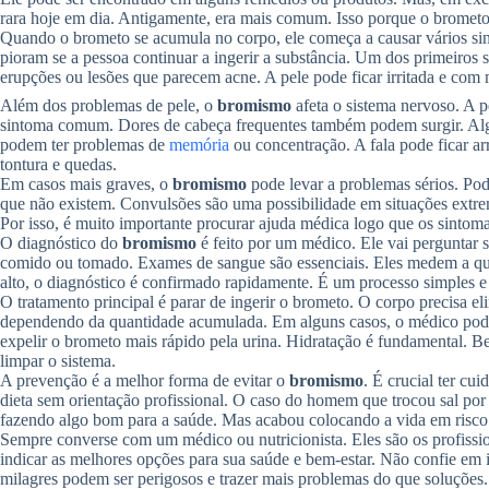
rara hoje em dia. Antigamente, era mais comum. Isso porque o brometo
Quando o brometo se acumula no corpo, ele começa a causar vários si
pioram se a pessoa continuar a ingerir a substância. Um dos primeiros 
erupções ou lesões que parecem acne. A pele pode ficar irritada e com
Além dos problemas de pele, o
bromismo
afeta o sistema nervoso. A p
sintoma comum. Dores de cabeça frequentes também podem surgir. Algu
podem ter problemas de
memória
ou concentração. A fala pode ficar ar
tontura e quedas.
Em casos mais graves, o
bromismo
pode levar a problemas sérios. Pod
que não existem. Convulsões são uma possibilidade em situações extre
Por isso, é muito importante procurar ajuda médica logo que os sintom
O diagnóstico do
bromismo
é feito por um médico. Ele vai perguntar s
comido ou tomado. Exames de sangue são essenciais. Eles medem a qua
alto, o diagnóstico é confirmado rapidamente. É um processo simples e 
O tratamento principal é parar de ingerir o brometo. O corpo precisa el
dependendo da quantidade acumulada. Em alguns casos, o médico pode 
expelir o brometo mais rápido pela urina. Hidratação é fundamental. Beb
limpar o sistema.
A prevenção é a melhor forma de evitar o
bromismo
. É crucial ter cu
dieta sem orientação profissional. O caso do homem que trocou sal po
fazendo algo bom para a saúde. Mas acabou colocando a vida em risco 
Sempre converse com um médico ou nutricionista. Eles são os profissio
indicar as melhores opções para sua saúde e bem-estar. Não confie em
milagres podem ser perigosos e trazer mais problemas do que soluções