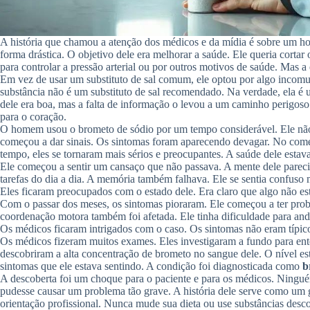
A história que chamou a atenção dos médicos e da mídia é sobre um h
forma drástica. O objetivo dele era melhorar a saúde. Ele queria corta
para controlar a pressão arterial ou por outros motivos de saúde. Mas a
Em vez de usar um substituto de sal comum, ele optou por algo inco
substância não é um substituto de sal recomendado. Na verdade, ela é u
dele era boa, mas a falta de informação o levou a um caminho perigoso
para o coração.
O homem usou o brometo de sódio por um tempo considerável. Ele não 
começou a dar sinais. Os sintomas foram aparecendo devagar. No come
tempo, eles se tornaram mais sérios e preocupantes. A saúde dele estav
Ele começou a sentir um cansaço que não passava. A mente dele parecia
tarefas do dia a dia. A memória também falhava. Ele se sentia confuso
Eles ficaram preocupados com o estado dele. Era claro que algo não est
Com o passar dos meses, os sintomas pioraram. Ele começou a ter probl
coordenação motora também foi afetada. Ele tinha dificuldade para andar
Os médicos ficaram intrigados com o caso. Os sintomas não eram típic
Os médicos fizeram muitos exames. Eles investigaram a fundo para ent
descobriram a alta concentração de brometo no sangue dele. O nível es
sintomas que ele estava sentindo. A condição foi diagnosticada como
b
A descoberta foi um choque para o paciente e para os médicos. Ningué
pudesse causar um problema tão grave. A história dele serve como um 
orientação profissional. Nunca mude sua dieta ou use substâncias desc