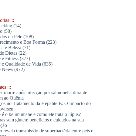
rias :::
acking
(14)
lo
(58)
dos da Pele
(108)
ecimento e Boa Forma
(223)
ica e Beleza
(71)
de Dietas
(22)
 e Fitness
(377)
 e Qualidade de Vida
(635)
e News
(972)
es :::
r morre após infecção por salmonella durante
m ao Quênia
os no Tratamento da Hepatite B: O Impacto do
ovirsen
 é o belimumabe e como ele trata o lúpus?
has sem glúten: benefícios e cuidados na sua
ação
o revela transmissão de superbactéria entre pets e