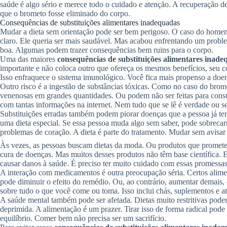
saúde é algo sério e merece todo o cuidado e atenção. A recuperação 
que o brometo fosse eliminado do corpo.
Consequências de substituições alimentares inadequadas
Mudar a dieta sem orientação pode ser bem perigoso. O caso do home
claro. Ele queria ser mais saudável. Mas acabou enfrentando um prob
boa. Algumas podem trazer consequências bem ruins para o corpo.
Uma das maiores
consequências de substituições alimentares inad
importante e não coloca outro que ofereça os mesmos benefícios, seu co
Isso enfraquece o sistema imunológico. Você fica mais propenso a doen
Outro risco é a ingestão de substâncias tóxicas. Como no caso do bro
venenosas em grandes quantidades. Ou podem não ser feitas para cons
com tantas informações na internet. Nem tudo que se lê é verdade ou s
Substituições erradas também podem piorar doenças que a pessoa já te
uma dieta especial. Se essa pessoa muda algo sem saber, pode sobreca
problemas de coração. A dieta é parte do tratamento. Mudar sem avisar
Às vezes, as pessoas buscam dietas da moda. Ou produtos que promet
cura de doenças. Mas muitos desses produtos não têm base científica. 
causar danos à saúde. É preciso ter muito cuidado com essas promessas
A interação com medicamentos é outra preocupação séria. Certos alime
pode diminuir o efeito do remédio. Ou, ao contrário, aumentar demai
sobre tudo o que você come ou toma. Isso inclui chás, suplementos e at
A saúde mental também pode ser afetada. Dietas muito restritivas podem
deprimida. A alimentação é um prazer. Tirar isso de forma radical pode 
equilíbrio. Comer bem não precisa ser um sacrifício.