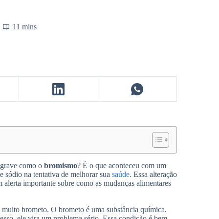
11 mins
o grave como o
bromismo
? É o que aconteceu com um
 sódio na tentativa de melhorar sua
saúde
. Essa alteração
um alerta importante sobre como as mudanças alimentares
 muito brometo. O brometo é uma substância química.
sso, ele vira um problema sério. Essa condição é bem