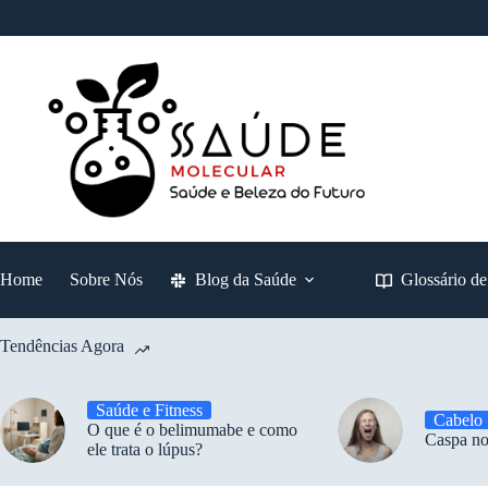
Pular
para
o
conteúdo
Home
Sobre Nós
Blog da Saúde
Glossário d
Tendências Agora
Saúde e Fitness
Cabelo
O que é o belimumabe e como
Caspa no
ele trata o lúpus?