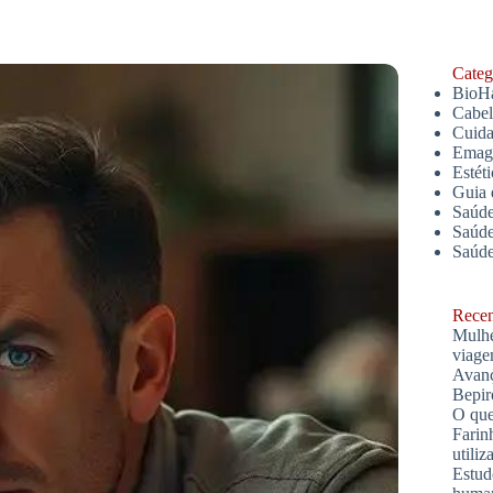
Catego
BioH
Cabe
Cuida
Emagr
Estét
Guia 
Saúde
Saúde
Saúd
Recent
Mulhe
viage
Avanç
Bepir
O que
Farin
utiliz
Estud