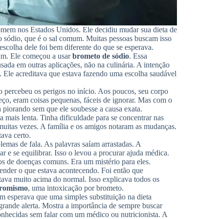
omem nos Estados Unidos. Ele decidiu mudar sua dieta de
r o sódio, que é o sal comum. Muitas pessoas buscam isso
 escolha dele foi bem diferente do que se esperava.
mum. Ele começou a usar
brometo de sódio
. Essa
sada em outras aplicações, não na culinária. A intenção
. Ele acreditava que estava fazendo uma escolha saudável
percebeu os perigos no início. Aos poucos, seu corpo
ço, eram coisas pequenas, fáceis de ignorar. Mas com o
a piorando sem que ele soubesse a causa exata.
 mais lenta. Tinha dificuldade para se concentrar nas
 muitas vezes. A família e os amigos notaram as mudanças.
ava certo.
emas de fala. As palavras saíam arrastadas. A
 e se equilibrar. Isso o levou a procurar ajuda médica.
os de doenças comuns. Era um mistério para eles.
ender o que estava acontecendo. Foi então que
tava muito acima do normal. Isso explicava todos os
romismo
, uma intoxicação por brometo.
m esperava que uma simples substituição na dieta
grande alerta. Mostra a importância de sempre buscar
onhecidas sem falar com um médico ou nutricionista. A