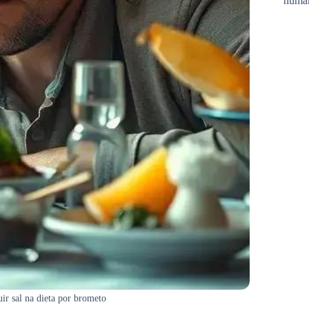
huma
ir sal na dieta por brometo