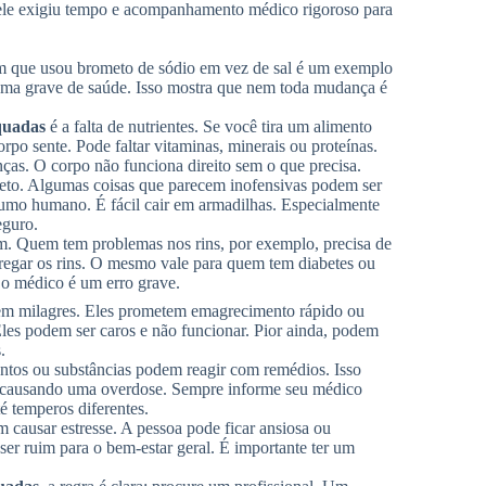
dele exigiu tempo e acompanhamento médico rigoroso para
m que usou brometo de sódio em vez de sal é um exemplo
lema grave de saúde. Isso mostra que nem toda mudança é
equadas
é a falta de nutrientes. Se você tira um alimento
rpo sente. Pode faltar vitaminas, minerais ou proteínas.
ças. O corpo não funciona direito sem o que precisa.
meto. Algumas coisas que parecem inofensivas podem ser
umo humano. É fácil cair em armadilhas. Especialmente
eguro.
m. Quem tem problemas nos rins, por exemplo, precisa de
rregar os rins. O mesmo vale para quem tem diabetes ou
 o médico é um erro grave.
em milagres. Eles prometem emagrecimento rápido ou
Eles podem ser caros e não funcionar. Pior ainda, podem
.
ntos ou substâncias podem reagir com remédios. Isso
s, causando uma overdose. Sempre informe seu médico
é temperos diferentes.
 causar estresse. A pessoa pode ficar ansiosa ou
ser ruim para o bem-estar geral. É importante ter um