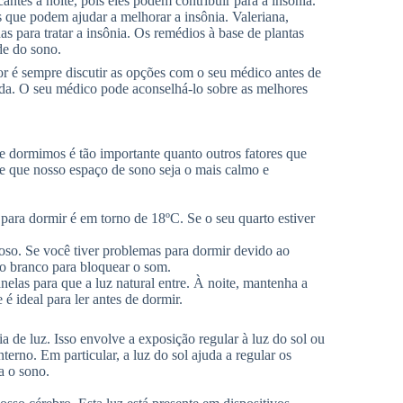
antes à noite, pois eles podem contribuir para a insônia.
s que podem ajudar a melhorar a insônia. Valeriana,
 para tratar a insônia. Os remédios à base de plantas
de do sono.
or é sempre discutir as opções com o seu médico antes de
ida. O seu médico pode aconselhá-lo sobre as melhores
dormimos é tão importante quanto outros fatores que
te que nosso espaço de sono seja o mais calmo e
para dormir é em torno de 18ºC. Se o seu quarto estiver
cioso. Se você tiver problemas para dormir devido ao
do branco para bloquear o som.
elas para que a luz natural entre. À noite, mantenha a
é ideal para ler antes de dormir.
de luz. Isso envolve a exposição regular à luz do sol ou
terno. Em particular, a luz do sol ajuda a regular os
a o sono.