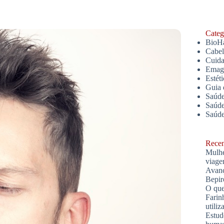
Catego
BioH
Cabe
Cuida
Emagr
Estét
Guia 
Saúde
Saúde
Saúd
Recent
Mulhe
viage
Avanç
Bepir
O que
Farin
utiliz
Estud