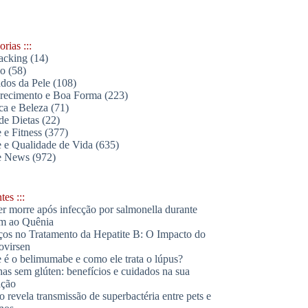
rias :::
acking
(14)
lo
(58)
dos da Pele
(108)
ecimento e Boa Forma
(223)
ica e Beleza
(71)
de Dietas
(22)
 e Fitness
(377)
 e Qualidade de Vida
(635)
e News
(972)
es :::
r morre após infecção por salmonella durante
m ao Quênia
os no Tratamento da Hepatite B: O Impacto do
ovirsen
 é o belimumabe e como ele trata o lúpus?
has sem glúten: benefícios e cuidados na sua
ação
o revela transmissão de superbactéria entre pets e