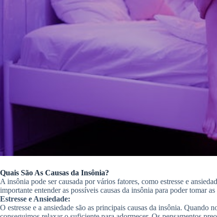
Quais São As Causas da Insônia?
A insônia pode ser causada por vários fatores, como estresse e ansiedad
importante entender as possíveis causas da insônia para poder tomar as
Estresse e Ansiedade:
O estresse e a ansiedade são as principais causas da insônia. Quando n
conseguimos relaxar o suficiente para adormecer. Os pensamentos pre