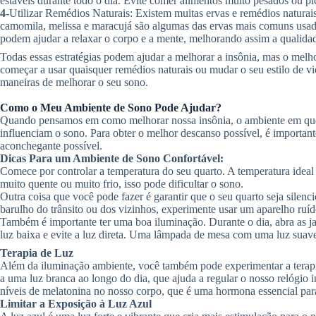
estáveis durante todo o dia. Evite comer alimentos muito pesados ou pic
4-
Utilizar Remédios Naturais: Existem muitas ervas e remédios naturai
camomila, melissa e maracujá são algumas das ervas mais comuns usadas
podem ajudar a relaxar o corpo e a mente, melhorando assim a qualida
Todas essas estratégias podem ajudar a melhorar a insônia, mas o melh
começar a usar quaisquer remédios naturais ou mudar o seu estilo de v
maneiras de melhorar o seu sono.
Como o Meu Ambiente de Sono Pode Ajudar?
Quando pensamos em como melhorar nossa insônia, o ambiente em que 
influenciam o sono. Para obter o melhor descanso possível, é importan
aconchegante possível.
Dicas Para um Ambiente de Sono Confortável:
Comece por controlar a temperatura do seu quarto. A temperatura ideal 
muito quente ou muito frio, isso pode dificultar o sono.
Outra coisa que você pode fazer é garantir que o seu quarto seja silen
barulho do trânsito ou dos vizinhos, experimente usar um aparelho ruí
Também é importante ter uma boa iluminação. Durante o dia, abra as jan
luz baixa e evite a luz direta. Uma lâmpada de mesa com uma luz suave 
Terapia de Luz
Além da iluminação ambiente, você também pode experimentar a terapia 
a uma luz branca ao longo do dia, que ajuda a regular o nosso relógio in
níveis de melatonina no nosso corpo, que é uma hormona essencial par
Limitar a Exposição à Luz Azul