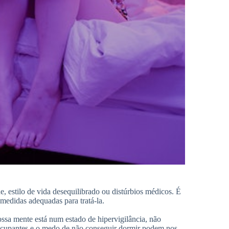
e, estilo de vida desequilibrado ou distúrbios médicos. É
 medidas adequadas para tratá-la.
ossa mente está num estado de hipervigilância, não
ocupantes e o medo de não conseguir dormir podem nos