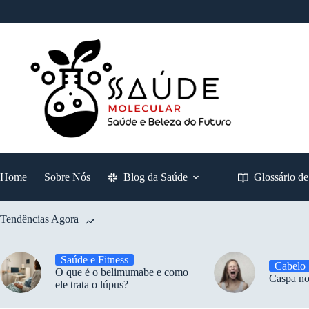
Pular
para
o
conteúdo
Home
Sobre Nós
Blog da Saúde
Glossário d
Tendências Agora
Saúde e Fitness
Cabelo
O que é o belimumabe e como
Caspa no
ele trata o lúpus?