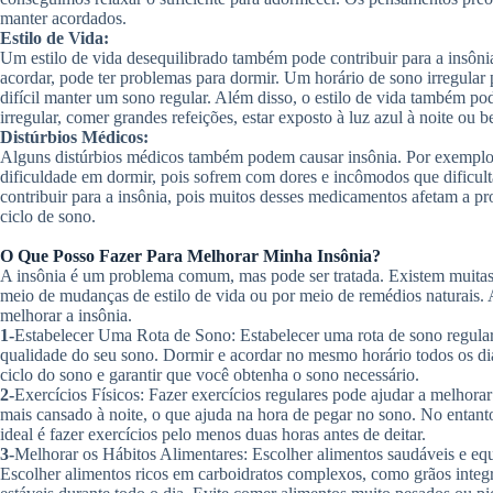
manter acordados.
Estilo de Vida:
Um estilo de vida desequilibrado também pode contribuir para a insônia
acordar, pode ter problemas para dormir. Um horário de sono irregular p
difícil manter um sono regular. Além disso, o estilo de vida também po
irregular, comer grandes refeições, estar exposto à luz azul à noite ou b
Distúrbios Médicos:
Alguns distúrbios médicos também podem causar insônia. Por exemplo
dificuldade em dormir, pois sofrem com dores e incômodos que dific
contribuir para a insônia, pois muitos desses medicamentos afetam a p
ciclo de sono.
O Que Posso Fazer Para Melhorar Minha Insônia?
A insônia é um problema comum, mas pode ser tratada. Existem muitas 
meio de mudanças de estilo de vida ou por meio de remédios naturais.
melhorar a insônia.
1-
Estabelecer Uma Rota de Sono: Estabelecer uma rota de sono regular
qualidade do seu sono. Dormir e acordar no mesmo horário todos os dias
ciclo do sono e garantir que você obtenha o sono necessário.
2-
Exercícios Físicos: Fazer exercícios regulares pode ajudar a melhorar
mais cansado à noite, o que ajuda na hora de pegar no sono. No entanto,
ideal é fazer exercícios pelo menos duas horas antes de deitar.
3-
Melhorar os Hábitos Alimentares: Escolher alimentos saudáveis e equ
Escolher alimentos ricos em carboidratos complexos, como grãos integrai