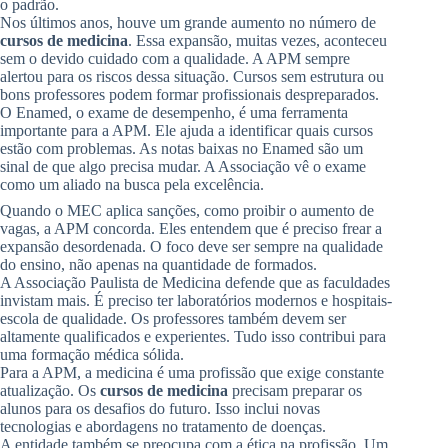
o padrão.
Nos últimos anos, houve um grande aumento no número de
cursos de medicina
. Essa expansão, muitas vezes, aconteceu
sem o devido cuidado com a qualidade. A APM sempre
alertou para os riscos dessa situação. Cursos sem estrutura ou
bons professores podem formar profissionais despreparados.
O Enamed, o exame de desempenho, é uma ferramenta
importante para a APM. Ele ajuda a identificar quais cursos
estão com problemas. As notas baixas no Enamed são um
sinal de que algo precisa mudar. A Associação vê o exame
como um aliado na busca pela excelência.
Quando o MEC aplica sanções, como proibir o aumento de
vagas, a APM concorda. Eles entendem que é preciso frear a
expansão desordenada. O foco deve ser sempre na qualidade
do ensino, não apenas na quantidade de formados.
A Associação Paulista de Medicina defende que as faculdades
invistam mais. É preciso ter laboratórios modernos e hospitais-
escola de qualidade. Os professores também devem ser
altamente qualificados e experientes. Tudo isso contribui para
uma formação médica sólida.
Para a APM, a medicina é uma profissão que exige constante
atualização. Os
cursos de medicina
precisam preparar os
alunos para os desafios do futuro. Isso inclui novas
tecnologias e abordagens no tratamento de doenças.
A entidade também se preocupa com a ética na profissão. Um