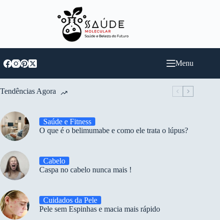
Pular
para
o
conteúdo
Menu
Tendências Agora
Saúde e Fitness
O que é o belimumabe e como ele trata o lúpus?
Cabelo
Caspa no cabelo nunca mais !
Cuidados da Pele
Pele sem Espinhas e macia mais rápido