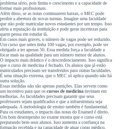
problema sério, pois limita o crescimento e a capacidade de
formar mais profissionais.
Além disso, se as notas continuarem baixas, o MEC pode
proibir a abertura de novas turmas. Imagine uma faculdade
que não pode matricular novos estudantes por um tempo. Isso
afeta a reputação da instituição e pode gerar incertezas para
quem pensa em estudar lá.
Em casos mais graves, o número de vagas pode ser reduzido.
Um curso que antes tinha 100 vagas, por exemplo, pode ser
obrigado a ter apenas 50. Essa medida força a faculdade a
focar mais na qualidade para um número menor de alunos.
O impacto mais drástico é o descredenciamento. Isso significa
que o curso de medicina é fechado. Os alunos que já estão
matriculados precisam ser transferidos para outras faculdades.
É uma situação extrema, que o MEC só aplica quando não há
outra solução.
Essas medidas não são apenas punições. Elas servem como
um incentivo para que os
cursos de medicina
invistam em
melhorias. As faculdades precisam garantir que seus
professores sejam qualificados e que a infraestrutura seja
adequada. A metodologia de ensino também é fundamental.
Para os estudantes, o impacto das notas do Enamed é direto.
Um bom desempenho no exame mostra que o curso está
preparando bem seus alunos. Isso aumenta a confiança na
formação recebida e na capacidade de atuar como médico.