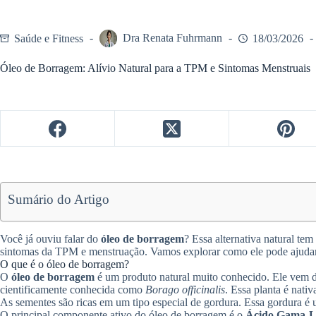
Saúde e Fitness
Dra Renata Fuhrmann
18/03/2026
Óleo de Borragem: Alívio Natural para a TPM e Sintomas Menstruais
Sumário do Artigo
Você já ouviu falar do
óleo de borragem
? Essa alternativa natural te
sintomas da TPM e menstruação. Vamos explorar como ele pode ajuda
O que é o óleo de borragem?
O
óleo de borragem
é um produto natural muito conhecido. Ele vem 
cientificamente conhecida como
Borago officinalis
. Essa planta é nati
As sementes são ricas em um tipo especial de gordura. Essa gordura é 
O principal componente ativo do óleo de borragem é o
Ácido Gama-Li