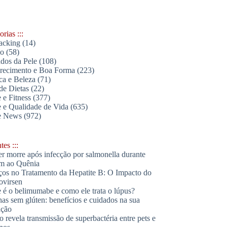
rias :::
acking
(14)
lo
(58)
dos da Pele
(108)
ecimento e Boa Forma
(223)
ica e Beleza
(71)
de Dietas
(22)
 e Fitness
(377)
 e Qualidade de Vida
(635)
e News
(972)
es :::
r morre após infecção por salmonella durante
m ao Quênia
os no Tratamento da Hepatite B: O Impacto do
ovirsen
 é o belimumabe e como ele trata o lúpus?
has sem glúten: benefícios e cuidados na sua
ação
o revela transmissão de superbactéria entre pets e