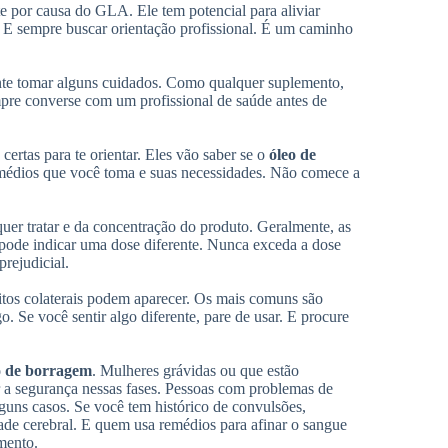
te por causa do GLA. Ele tem potencial para aliviar
s. E sempre buscar orientação profissional. É um caminho
ante tomar alguns cuidados. Como qualquer suplemento,
mpre converse com um profissional de saúde antes de
certas para te orientar. Eles vão saber se o
óleo de
emédios que você toma e suas necessidades. Não comece a
er tratar e da concentração do produto. Geralmente, as
ode indicar uma dose diferente. Nunca exceda a dose
rejudicial.
itos colaterais podem aparecer. Os mais comuns são
. Se você sentir algo diferente, pare de usar. E procure
o de borragem
. Mulheres grávidas ou que estão
 a segurança nessas fases. Pessoas com problemas de
guns casos. Se você tem histórico de convulsões,
ade cerebral. E quem usa remédios para afinar o sangue
mento.