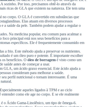
 sozinho. Por isso, precisamos obtê-lo através da
mais ricas de GLA que existem na natureza. Ele tem uma
l no corpo. O GLA é convertido em substâncias que
ostaglandinas. Elas atuam em diversos processos
ca e a saúde da pele. Também podem ajudar a regular o
idades. Na medicina popular, era comum para acalmar a
 foco principal está nos seus benefícios para a
sintomas específicos. Ele é frequentemente consumido em
s a frio. Este método ajuda a preservar os nutrientes.
ltado é um óleo puro e potente. É importante escolher
s os benefícios. O
óleo de borragem
é visto como um
e saúde antes de começar a usar.
em GLA, um ácido graxo essencial. Este ácido ajuda a
 pessoas consideram para melhorar a saúde.
seu perfil nutricional o tornam interessante. É uma
natural.
. Especialmente aqueles ligados à TPM e ao ciclo
 é entender como ele age no corpo. E se ele realmente
 é o Ácido Gama-Linolênico, um tipo de ômega-6.