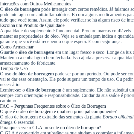
Interações com Outros Medicamentos
O
óleo de borragem
pode interagir com certos remédios. Já falamos s
pode interagir com anti-inflamatórios. E com alguns medicamentos para
tudo que você toma. Assim, ele pode verificar se há algum risco de inte
Escolha um Produto de Qualidade
A qualidade do suplemento é fundamental. Procure marcas confiáveis. Ve
manter as propriedades do óleo. Veja se a embalagem indica a quanti
garante que você está recebendo o que espera. E com segurança.
Como Armazenar
Guarde o
óleo de borragem
em um lugar fresco e seco. Longe da luz di
Mantenha a embalagem bem fechada. Isso ajuda a preservar a qualidade 
armazenamento do fabricante.
Tempo de Uso
O uso do
óleo de borragem
pode ser por um período. Ou pode ser con
vai te dar essa orientação. Ele pode sugerir um tempo de uso. Ou pedir
necessário.
Lembre-se: o
óleo de borragem
é um suplemento. Ele não substitui 
sempre com orientação e responsabilidade. Cuidar da sua saúde é prior
caminho.
FAQ – Perguntas Frequentes sobre o Óleo de Borragem
O que é o óleo de borragem e qual seu principal componente?
O óleo de borragem é extraído das sementes da planta
Borago officinal
ômega-6 essencial.
Para que serve o GLA presente no óleo de borragem?
O GLA é convertido em substâncias que ajudam a controlar a inflamação