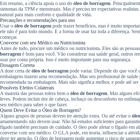
Em resumo, a ciência apoia o uso do
óleo de borragem
. Principalmen
sintomas da TPM e menstruais. Mas é preciso ter expectativas realista
natural para mais conforto e qualidade de vida.
Precauções e recomendações para uso
Usar o
óleo de borragem
pode trazer benefícios, mas é muito import
ele não é para todo mundo. E a forma de usar faz toda a diferença. Se
começar.
Converse com seu Médico ou Nutricionista
Antes de tudo, procure um médico ou nutricionista. Eles são as pessoas 
borragem
é bom para você. Vão considerar sua saúde geral, outros r
usar por conta própria. Isso é muito importante para sua segurança.
Dosagem Correta
A dose certa de
óleo de borragem
pode variar. Depende do que você qu
embalagens trazem uma recomendação. Mas seu profissional de saúde p
recomendada na embalagem. Mais não significa melhor, e pode até ser p
Possíveis Efeitos Colaterais
A maioria das pessoas tolera bem o
óleo de borragem
. Mas alguns efe
leves. Podem incluir dor de cabeça, inchaço ou desconforto no estômago
seu médico para saber o que fazer.
Quem Deve Evitar o Óleo de Borragem?
Alguns grupos de pessoas devem ter atenção extra. Ou até evitar o
óle
amamentando não devem usar. Não há estudos suficientes para garantir
fígado também precisam de cuidado. O óleo pode afetar o fígado em al
converse com seu médico. O GLA pode, em teoria, influenciar a ativid
deve ter atenção. O óleo de borragem pode aumentar o risco de sangra