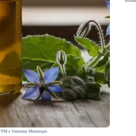
huma
 TPM e Sintomas Menstruais