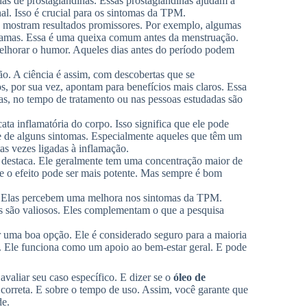
as de prostaglandinas. Essas prostaglandinas ajudam a
l. Isso é crucial para os sintomas da TPM.
s mostram resultados promissores. Por exemplo, algumas
 mamas. Essa é uma queixa comum antes da menstruação.
melhorar o humor. Aqueles dias antes do período podem
o. A ciência é assim, com descobertas que se
, por sua vez, apontam para benefícios mais claros. Essa
as, no tempo de tratamento ou nas pessoas estudadas são
ta inflamatória do corpo. Isso significa que ele pode
de de alguns sintomas. Especialmente aqueles que têm um
as vezes ligadas à inflamação.
 destaca. Ele geralmente tem uma concentração maior de
e o efeito pode ser mais potente. Mas sempre é bom
 Elas percebem uma melhora nos sintomas da TPM.
is são valiosos. Eles complementam o que a pesquisa
 uma boa opção. Ele é considerado seguro para a maioria
 Ele funciona como um apoio ao bem-estar geral. E pode
aliar seu caso específico. E dizer se o
óleo de
correta. E sobre o tempo de uso. Assim, você garante que
de.