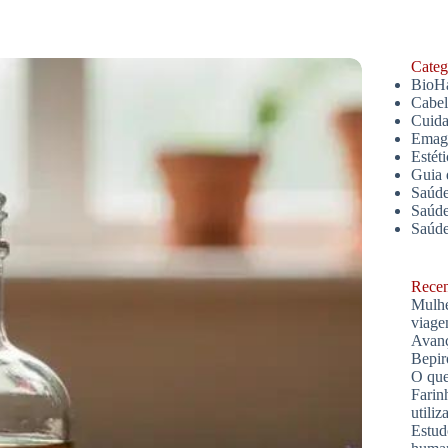
Catego
BioH
Cabe
Cuida
Emagr
Estét
Guia 
Saúde
Saúde
Saúd
Recent
Mulhe
viage
Avanç
Bepir
O que
Farin
utiliz
Estud