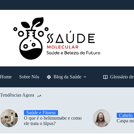
Pular
para
o
conteúdo
Home
Sobre Nós
Blog da Saúde
Glossário d
Tendências Agora
Saúde e Fitness
Cabelo
O que é o belimumabe e como
Caspa no
ele trata o lúpus?