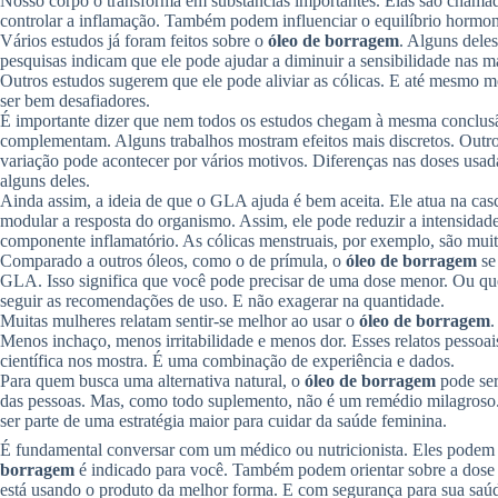
Nosso corpo o transforma em substâncias importantes. Elas são chamad
controlar a inflamação. Também podem influenciar o equilíbrio hormona
Vários estudos já foram feitos sobre o
óleo de borragem
. Alguns dele
pesquisas indicam que ele pode ajudar a diminuir a sensibilidade nas
Outros estudos sugerem que ele pode aliviar as cólicas. E até mesmo 
ser bem desafiadores.
É importante dizer que nem todos os estudos chegam à mesma conclusã
complementam. Alguns trabalhos mostram efeitos mais discretos. Outros
variação pode acontecer por vários motivos. Diferenças nas doses usad
alguns deles.
Ainda assim, a ideia de que o GLA ajuda é bem aceita. Ele atua na casca
modular a resposta do organismo. Assim, ele pode reduzir a intensida
componente inflamatório. As cólicas menstruais, por exemplo, são muit
Comparado a outros óleos, como o de prímula, o
óleo de borragem
se
GLA. Isso significa que você pode precisar de uma dose menor. Ou qu
seguir as recomendações de uso. E não exagerar na quantidade.
Muitas mulheres relatam sentir-se melhor ao usar o
óleo de borragem
.
Menos inchaço, menos irritabilidade e menos dor. Esses relatos pessoa
científica nos mostra. É uma combinação de experiência e dados.
Para quem busca uma alternativa natural, o
óleo de borragem
pode ser
das pessoas. Mas, como todo suplemento, não é um remédio milagroso.
ser parte de uma estratégia maior para cuidar da saúde feminina.
É fundamental conversar com um médico ou nutricionista. Eles podem av
borragem
é indicado para você. Também podem orientar sobre a dose 
está usando o produto da melhor forma. E com segurança para sua saú