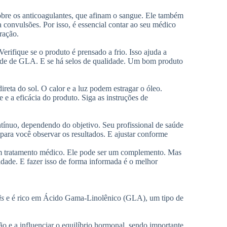
obre os anticoagulantes, que afinam o sangue. Ele também
 convulsões. Por isso, é essencial contar ao seu médico
ração.
rifique se o produto é prensado a frio. Isso ajuda a
dade de GLA. E se há selos de qualidade. Um bom produto
reta do sol. O calor e a luz podem estragar o óleo.
e a eficácia do produto. Siga as instruções de
tínuo, dependendo do objetivo. Seu profissional de saúde
 para você observar os resultados. E ajustar conforme
um tratamento médico. Ele pode ser um complemento. Mas
idade. E fazer isso de forma informada é o melhor
is
e é rico em Ácido Gama-Linolênico (GLA), um tipo de
 e a influenciar o equilíbrio hormonal, sendo importante