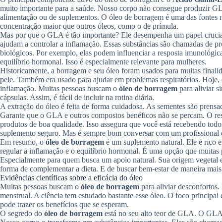
muito importante para a saúde. Nosso corpo não consegue produzir GLA
alimentação ou de suplementos. O óleo de borragem é uma das fontes 
concentração maior que outros óleos, como o de prímula.
Mas por que o GLA é tão importante? Ele desempenha um papel crucia
ajudam a controlar a inflamação. Essas substâncias são chamadas de pr
biológicos. Por exemplo, elas podem influenciar a resposta imunológi
equilíbrio hormonal. Isso é especialmente relevante para mulheres.
Historicamente, a borragem e seu óleo foram usados para muitas final
pele. Também era usado para ajudar em problemas respiratórios. Hoje, o
inflamação. Muitas pessoas buscam o
óleo de borragem
para aliviar 
cápsulas. Assim, é fácil de incluir na rotina diária.
A extração do óleo é feita de forma cuidadosa. As sementes são prensada
Garante que o GLA e outros compostos benéficos não se percam. O resu
produtos de boa qualidade. Isso assegura que você está recebendo todo
suplemento seguro. Mas é sempre bom conversar com um profissional d
Em resumo, o
óleo de borragem
é um suplemento natural. Ele é rico 
regular a inflamação e o equilíbrio hormonal. É uma opção que muitas
Especialmente para quem busca um apoio natural. Sua origem vegetal e 
forma de complementar a dieta. E de buscar bem-estar de maneira mais 
Evidências científicas sobre a eficácia do óleo
Muitas pessoas buscam o
óleo de borragem
para aliviar desconfortos
menstrual. A ciência tem estudado bastante esse óleo. O foco principal
pode trazer os benefícios que se esperam.
O segredo do
óleo de borragem
está no seu alto teor de GLA. O GLA