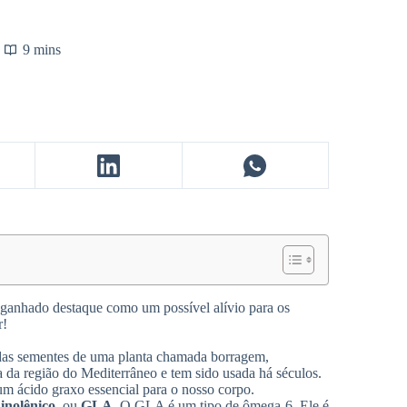
9 mins
m ganhado destaque como um possível alívio para os
r!
das sementes de uma planta chamada borragem,
va da região do Mediterrâneo e tem sido usada há séculos.
um ácido graxo essencial para o nosso corpo.
nolênico
, ou
GLA
. O GLA é um tipo de ômega-6. Ele é