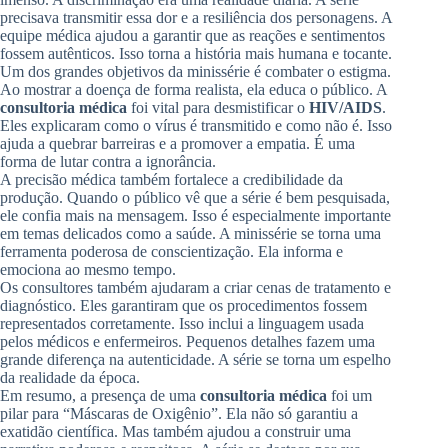
precisava transmitir essa dor e a resiliência dos personagens. A
equipe médica ajudou a garantir que as reações e sentimentos
fossem autênticos. Isso torna a história mais humana e tocante.
Um dos grandes objetivos da minissérie é combater o estigma.
Ao mostrar a doença de forma realista, ela educa o público. A
consultoria médica
foi vital para desmistificar o
HIV/AIDS
.
Eles explicaram como o vírus é transmitido e como não é. Isso
ajuda a quebrar barreiras e a promover a empatia. É uma
forma de lutar contra a ignorância.
A precisão médica também fortalece a credibilidade da
produção. Quando o público vê que a série é bem pesquisada,
ele confia mais na mensagem. Isso é especialmente importante
em temas delicados como a saúde. A minissérie se torna uma
ferramenta poderosa de conscientização. Ela informa e
emociona ao mesmo tempo.
Os consultores também ajudaram a criar cenas de tratamento e
diagnóstico. Eles garantiram que os procedimentos fossem
representados corretamente. Isso inclui a linguagem usada
pelos médicos e enfermeiros. Pequenos detalhes fazem uma
grande diferença na autenticidade. A série se torna um espelho
da realidade da época.
Em resumo, a presença de uma
consultoria médica
foi um
pilar para “Máscaras de Oxigênio”. Ela não só garantiu a
exatidão científica. Mas também ajudou a construir uma