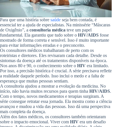
Para que uma história sobre
saúde
seja bem contada, é
essencial ter a ajuda de especialistas. Na minissérie “Máscaras
de Oxigênio”, a
consultoria médica
teve um papel
fundamental. Ela garantiu que tudo sobre o
HIV/AIDS
fosse
mostrado de forma correta e sensível. Isso é muito importante
para evitar informações erradas e o preconceito.
Os consultores médicos trabalharam de perto com os
roteiristas e diretores. Eles revisaram cada detalhe. Desde os
sintomas da doença até os tratamentos disponíveis na época.
Nos anos 80 e 90, o conhecimento sobre o
HIV
era limitado.
Por isso, a precisão histórica é crucial. A série precisava refletir
a realidade daquele período. Isso inclui o medo e a falta de
esperança que muitas pessoas sentiam.
A consultoria ajudou a mostrar a evolução da medicina. No
início, não havia muitos recursos para quem tinha
HIV/AIDS
.
Com o tempo, novos medicamentos e terapias surgiram. A
série consegue retratar essa jornada. Ela mostra como a ciência
avançou e mudou a vida das pessoas. Isso dá uma perspectiva
mais completa da doença.
Além dos fatos médicos, os consultores também orientaram
sobre o impacto emocional. Viver com
HIV
era um desafio
imenso. A discriminação era uma realidade diária. A série