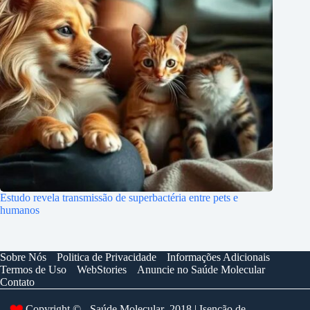
Estudo revela transmissão de superbactéria entre pets e
humanos
Sobre Nós
Politica de Privacidade
Informações Adicionais
Termos de Uso
WebStories
Anuncie no Saúde Molecular
Contato
Copyright © - Saúde Molecular 2018 | Isenção de
❤️