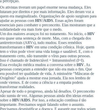
a percepção.
Os ativistas tiveram um papel enorme nessa mudança. Eles
lutaram por direitos e por mais informação. Eles deram voz a
quem era marginalizado. Organizações de apoio surgiram para
ajudar as pessoas com
HIV/AIDS
. Essas ações foram
essenciais para combater o preconceito. Elas mostraram que a
solidariedade era mais forte que o medo.
Um dos maiores avanços foi no tratamento. No início, o
HIV
era quase uma sentença de morte. Mas, com a chegada dos
antirretrovirais (ARVs), tudo mudou. Esses remédios
transformaram o
HIV
em uma condição crônica. Hoje, quem
tem o vírus pode viver uma vida longa e saudável. E, com o
tratamento certo, não transmite o vírus para outras pessoas.
Isso é chamado de Indetectável = Intransmissível (I=I).
Essa evolução médica mudou a conversa sobre o
HIV
. As
pessoas começaram a entender que não era mais o fim. Que
era possível ter qualidade de vida. A minissérie “Máscaras de
Oxigênio” ajuda a mostrar essa jornada. Ela nos lembra de
onde viemos. E de como a ciência e a empatia podem
transformar realidades.
Apesar de todo o progresso, ainda há desafios. O preconceito
não sumiu de vez. Algumas pessoas ainda têm ideias erradas
sobre o
HIV/AIDS
. Por isso, a educação contínua é tão
importante. Precisamos seguir falando sobre o assunto.
Precisamos desmistificar a doença. E garantir que todos sejam