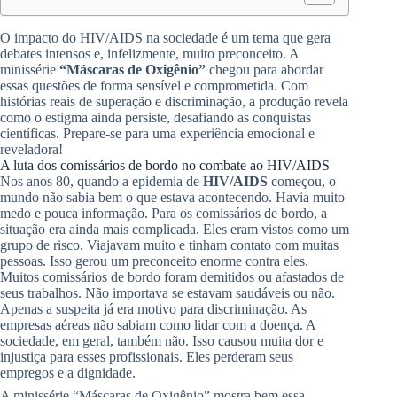
O impacto do HIV/AIDS na sociedade é um tema que gera
debates intensos e, infelizmente, muito preconceito. A
minissérie
“Máscaras de Oxigênio”
chegou para abordar
essas questões de forma sensível e comprometida. Com
histórias reais de superação e discriminação, a produção revela
como o estigma ainda persiste, desafiando as conquistas
científicas. Prepare-se para uma experiência emocional e
reveladora!
A luta dos comissários de bordo no combate ao HIV/AIDS
Nos anos 80, quando a epidemia de
HIV/AIDS
começou, o
mundo não sabia bem o que estava acontecendo. Havia muito
medo e pouca informação. Para os comissários de bordo, a
situação era ainda mais complicada. Eles eram vistos como um
grupo de risco. Viajavam muito e tinham contato com muitas
pessoas. Isso gerou um preconceito enorme contra eles.
Muitos comissários de bordo foram demitidos ou afastados de
seus trabalhos. Não importava se estavam saudáveis ou não.
Apenas a suspeita já era motivo para discriminação. As
empresas aéreas não sabiam como lidar com a doença. A
sociedade, em geral, também não. Isso causou muita dor e
injustiça para esses profissionais. Eles perderam seus
empregos e a dignidade.
A minissérie “Máscaras de Oxigênio” mostra bem essa