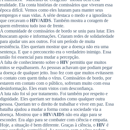
realidade. Ela conta histórias de comissários que viveram essa
época difícil. Vemos como eles lutaram para manter seus
empregos e suas vidas. A série destaca o medo e a ignorância
que cercavam o
HIV/AIDS
. Também mostra a coragem de
quem enfrentou tudo isso de frente.
A comunidade de comissários de bordo se uniu para lutar. Eles
buscaram apoio e informações. Criaram redes de solidariedade
para ajudar uns aos outros. Foi um período de muita
resistência. Eles queriam mostrar que a doença não era uma
sentença. E que o preconceito era o verdadeiro inimigo. Essa
união foi essencial para mudar a percepção.
A falta de conhecimento sobre o
HIV
permitiu que muitos
mitos se espalhassem. As pessoas achavam que podiam pegar
a doença de qualquer jeito. Isso fez com que muitos evitassem
o contato com quem tinha o vírus. Comissários de bordo, por
estarem em contato com o público, sofreram muito com essa
desinformação. Eles eram vistos com desconfiança.
A luta não foi só por tratamento. Foi também por respeito e
dignidade. Eles queriam ser tratados como qualquer outra
pessoa. Queriam ter o direito de trabalhar e viver em paz. Essa
batalha ajudou a mudar a forma como a sociedade via a
doença. Mostrou que o
HIV/AIDS
não era algo para se
esconder. Era algo para se combater com ciência e empatia.
Hoje, a situação é bem diferente. Graças à ciência, o
HIV
é