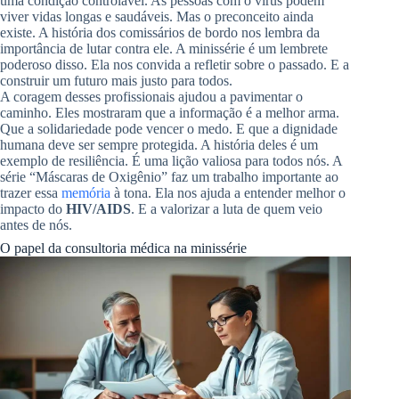
uma condição controlável. As pessoas com o vírus podem
viver vidas longas e saudáveis. Mas o preconceito ainda
existe. A história dos comissários de bordo nos lembra da
importância de lutar contra ele. A minissérie é um lembrete
poderoso disso. Ela nos convida a refletir sobre o passado. E a
construir um futuro mais justo para todos.
A coragem desses profissionais ajudou a pavimentar o
caminho. Eles mostraram que a informação é a melhor arma.
Que a solidariedade pode vencer o medo. E que a dignidade
humana deve ser sempre protegida. A história deles é um
exemplo de resiliência. É uma lição valiosa para todos nós. A
série “Máscaras de Oxigênio” faz um trabalho importante ao
trazer essa
memória
à tona. Ela nos ajuda a entender melhor o
impacto do
HIV/AIDS
. E a valorizar a luta de quem veio
antes de nós.
O papel da consultoria médica na minissérie