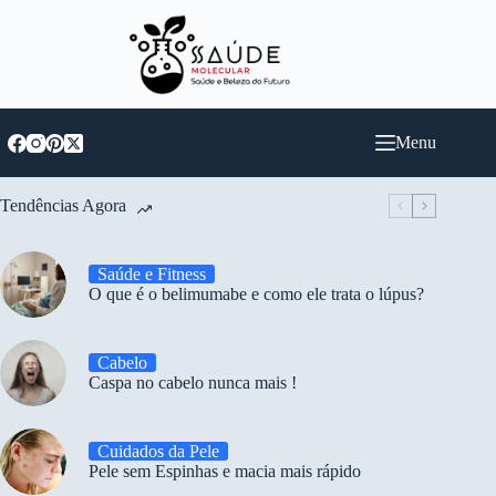
Pular
para
o
conteúdo
Menu
Tendências Agora
Saúde e Fitness
O que é o belimumabe e como ele trata o lúpus?
Cabelo
Caspa no cabelo nunca mais !
Cuidados da Pele
Pele sem Espinhas e macia mais rápido