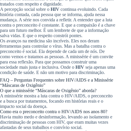
tratados com respeito e dignidade.
A percepção social sobre o
HIV
continua evoluindo. Cada
história contada, cada pessoa que se informa, ajuda nessa
mudança. A série nos convida a refletir. A entender que a luta
contra o preconceito é constante. E que a compaixão é a chave
para um futuro melhor. É um lembrete de que a informação
salva vidas. E que o respeito constrói pontes.
Os avanços na medicina são incríveis. Eles nos deram
ferramentas para controlar o vírus. Mas a batalha contra o
preconceito é social. Ela depende de cada um de nós. De
como vemos e tratamos as pessoas. A minissérie é um convite
para essa reflexão. Para que possamos construir uma
sociedade mais justa e inclusiva. Onde o
HIV
seja apenas uma
condição de saúde. E não um motivo para discriminação.
FAQ – Perguntas Frequentes sobre HIV/AIDS e a Minissérie
“Máscaras de Oxigênio”
O que a minissérie “Máscaras de Oxigênio” aborda?
A minissérie mostra a luta contra o HIV/AIDS, o preconceito
e a busca por tratamentos, focando em histórias reais e o
impacto social da doença.
Como era o preconceito contra o HIV/AIDS nos anos 80?
Havia muito medo e desinformação, levando ao isolamento e
discriminação de pessoas com HIV, que eram muitas vezes
afastadas de seus trabalhos e convívio social.