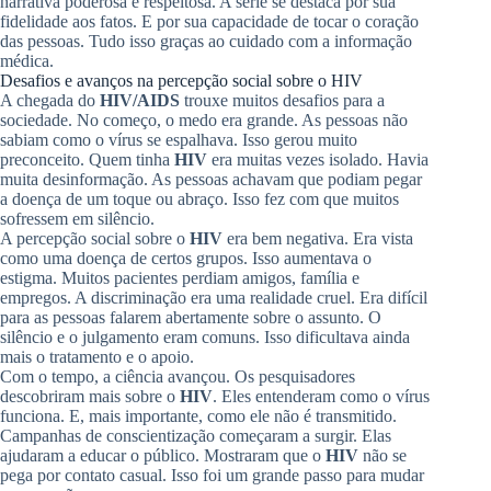
narrativa poderosa e respeitosa. A série se destaca por sua
fidelidade aos fatos. E por sua capacidade de tocar o coração
das pessoas. Tudo isso graças ao cuidado com a informação
médica.
Desafios e avanços na percepção social sobre o HIV
A chegada do
HIV/AIDS
trouxe muitos desafios para a
sociedade. No começo, o medo era grande. As pessoas não
sabiam como o vírus se espalhava. Isso gerou muito
preconceito. Quem tinha
HIV
era muitas vezes isolado. Havia
muita desinformação. As pessoas achavam que podiam pegar
a doença de um toque ou abraço. Isso fez com que muitos
sofressem em silêncio.
A percepção social sobre o
HIV
era bem negativa. Era vista
como uma doença de certos grupos. Isso aumentava o
estigma. Muitos pacientes perdiam amigos, família e
empregos. A discriminação era uma realidade cruel. Era difícil
para as pessoas falarem abertamente sobre o assunto. O
silêncio e o julgamento eram comuns. Isso dificultava ainda
mais o tratamento e o apoio.
Com o tempo, a ciência avançou. Os pesquisadores
descobriram mais sobre o
HIV
. Eles entenderam como o vírus
funciona. E, mais importante, como ele não é transmitido.
Campanhas de conscientização começaram a surgir. Elas
ajudaram a educar o público. Mostraram que o
HIV
não se
pega por contato casual. Isso foi um grande passo para mudar