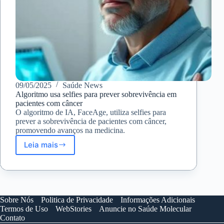
09/05/2025
Saúde News
Algoritmo usa selfies para prever sobrevivência em
pacientes com câncer
O algoritmo de IA, FaceAge, utiliza selfies para
prever a sobrevivência de pacientes com câncer,
promovendo avanços na medicina.
Leia mais
Algoritmo
usa
selfies
para
prever
sobrevivência
Sobre Nós
Politica de Privacidade
Informações Adicionais
em
Termos de Uso
WebStories
Anuncie no Saúde Molecular
pacientes
Contato