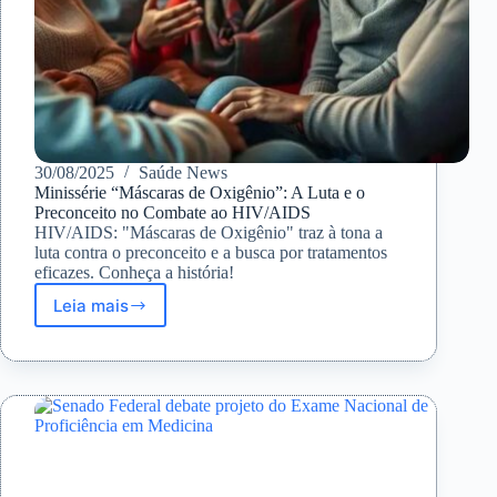
30/08/2025
Saúde News
Minissérie “Máscaras de Oxigênio”: A Luta e o
Preconceito no Combate ao HIV/AIDS
HIV/AIDS: "Máscaras de Oxigênio" traz à tona a
luta contra o preconceito e a busca por tratamentos
eficazes. Conheça a história!
Leia mais
Minissérie
“Máscaras
de
Oxigênio”:
A
Luta
e
o
Preconceito