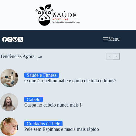
Pular
para
o
conteúdo
Menu
Tendências Agora
Saúde e Fitness
O que é o belimumabe e como ele trata o lúpus?
Cabelo
Caspa no cabelo nunca mais !
Cuidados da Pele
Pele sem Espinhas e macia mais rápido