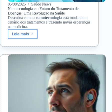
05/08/2025
Saúde News
Nanotecnologia e o Futuro do Tratamento de
Doenças: Uma Revolução na Saúde
Descubra como a
nanotecnologia
está mudando o
cenário dos tratamentos e trazendo novas esperanças
na medicina.
Leia mais
Nanotecnologia
e
o
Futuro
do
Tratamento
de
Doenças:
Uma
Revolução
na
Saúde