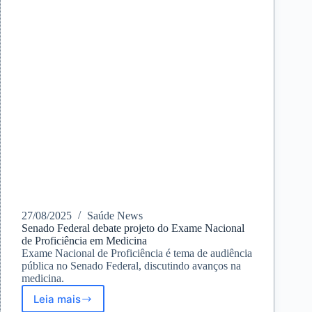
no
Combate
ao
HIV/AIDS
27/08/2025
Saúde News
Senado Federal debate projeto do Exame Nacional
de Proficiência em Medicina
Exame Nacional de Proficiência é tema de audiência
pública no Senado Federal, discutindo avanços na
medicina.
Leia mais
Senado