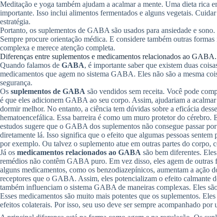
Meditação e yoga também ajudam a acalmar a mente. Uma dieta rica 
importante. Isso inclui alimentos fermentados e alguns vegetais. Cuida
estratégia.
Portanto, os suplementos de GABA são usados para ansiedade e sono. Ma
Sempre procure orientação médica. E considere também outras formas 
complexa e merece atenção completa.
Diferenças entre suplementos e medicamentos relacionados ao GABA.
Quando falamos de
GABA
, é importante saber que existem duas cois
medicamentos que agem no sistema GABA. Eles não são a mesma coisa. 
segurança.
Os
suplementos de GABA
são vendidos sem receita. Você pode comprá
é que eles adicionem GABA ao seu corpo. Assim, ajudariam a acalmar 
dormir melhor. No entanto, a ciência tem dúvidas sobre a eficácia desse
hematoencefálica. Essa barreira é como um muro protetor do cérebro. 
estudos sugere que o GABA dos suplementos não consegue passar por es
diretamente lá. Isso significa que o efeito que algumas pessoas sentem 
por exemplo. Ou talvez o suplemento atue em outras partes do corpo, c
Já os
medicamentos relacionados ao GABA
são bem diferentes. Ele
remédios não contêm GABA puro. Em vez disso, eles agem de outras f
alguns medicamentos, como os benzodiazepínicos, aumentam a ação d
receptores que o GABA. Assim, eles potencializam o efeito calmant
também influenciam o sistema GABA de maneiras complexas. Eles são u
Esses medicamentos são muito mais potentes que os suplementos. Ele
efeitos colaterais. Por isso, seu uso deve ser sempre acompanhado por