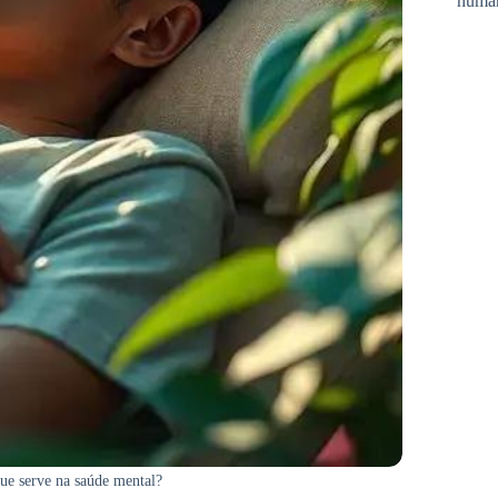
huma
e serve na saúde mental?