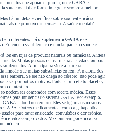
em alimentos que apoiam a produção de GABA é
r da saúde mental de forma integral é sempre a melhor
s há um debate científico sobre sua real eficácia.
naturais de promover o bem-estar. A saúde mental é
as bem diferentes. Há o
suplemento GABA
e os
Entender essa diferença é crucial para sua saúde e
-los em lojas de produtos naturais ou farmácias. A ideia
a mente. Muitas pessoas os usam para ansiedade ou para
s suplementos. A principal razão é a barreira
Ela impede que muitas substâncias entrem. A maioria dos
sa barreira. Se ele não chega ao cérebro, não pode agir
pode ser por outros motivos. Pode ser um efeito placebo,
omo o intestino.
s só podem ser comprados com receita médica. Esses
ormas para influenciar o sistema GABA. Por exemplo,
o GABA natural no cérebro. Eles se ligam aos mesmos
e do GABA. Outros medicamentos, como a gabapentina,
sados para tratar ansiedade, convulsões e dor crônica.
s têm efeitos comprovados. Mas também podem causar
 um médico.