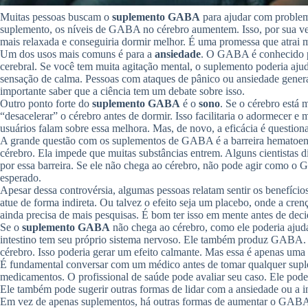
Muitas pessoas buscam o
suplemento GABA
para ajudar com problema
suplemento, os níveis de GABA no cérebro aumentem. Isso, por sua vez,
mais relaxada e conseguiria dormir melhor. É uma promessa que atrai mu
Um dos usos mais comuns é para a
ansiedade
. O GABA é conhecido po
cerebral. Se você tem muita agitação mental, o suplemento poderia ajud
sensação de calma. Pessoas com ataques de pânico ou ansiedade genera
importante saber que a ciência tem um debate sobre isso.
Outro ponto forte do
suplemento GABA
é o
sono
. Se o cérebro está 
“desacelerar” o cérebro antes de dormir. Isso facilitaria o adormecer e
usuários falam sobre essa melhora. Mas, de novo, a eficácia é questiona
A grande questão com os suplementos de GABA é a barreira hematoencef
cérebro. Ela impede que muitas substâncias entrem. Alguns cientista
por essa barreira. Se ele não chega ao cérebro, não pode agir como o G
esperado.
Apesar dessa controvérsia, algumas pessoas relatam sentir os benefício
atue de forma indireta. Ou talvez o efeito seja um placebo, onde a cre
ainda precisa de mais pesquisas. É bom ter isso em mente antes de decid
Se o
suplemento GABA
não chega ao cérebro, como ele poderia ajuda
intestino tem seu próprio sistema nervoso. Ele também produz GABA. Se
cérebro. Isso poderia gerar um efeito calmante. Mas essa é apenas uma 
É fundamental conversar com um médico antes de tomar qualquer suple
medicamentos. O profissional de saúde pode avaliar seu caso. Ele pode
Ele também pode sugerir outras formas de lidar com a ansiedade ou a i
Em vez de apenas suplementos, há outras formas de aumentar o GABA na