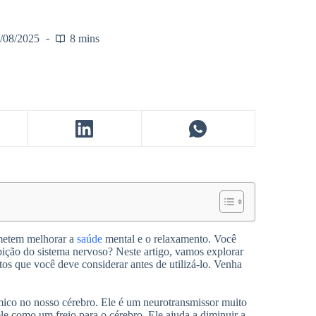
/08/2025
8 mins
metem melhorar a
saúde
mental e o relaxamento. Você
bição do sistema nervoso? Neste artigo, vamos explorar
os que você deve considerar antes de utilizá-lo. Venha
mico no nosso cérebro. Ele é um neurotransmissor muito
le como um freio para o cérebro. Ele ajuda a diminuir a