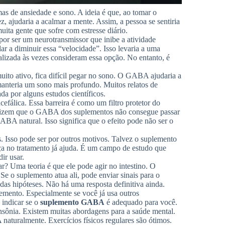
s de ansiedade e sono. A ideia é que, ao tomar o
 ajudaria a acalmar a mente. Assim, a pessoa se sentiria
ita gente que sofre com estresse diário.
r ser um neurotransmissor que inibe a atividade
ar a diminuir essa “velocidade”. Isso levaria a uma
lizada às vezes consideram essa opção. No entanto, é
muito ativo, fica difícil pegar no sono. O GABA ajudaria a
 manteria um sono mais profundo. Muitos relatos de
da por alguns estudos científicos.
álica. Essa barreira é como um filtro protetor do
s dizem que o GABA dos suplementos não consegue passar
ABA natural. Isso significa que o efeito pode não ser o
s. Isso pode ser por outros motivos. Talvez o suplemento
nça no tratamento já ajuda. É um campo de estudo que
ir usar.
r? Uma teoria é que ele pode agir no intestino. O
 o suplemento atua ali, pode enviar sinais para o
das hipóteses. Não há uma resposta definitiva ainda.
mento. Especialmente se você já usa outros
 indicar se o
suplemento GABA
é adequado para você.
nsônia. Existem muitas abordagens para a saúde mental.
turalmente. Exercícios físicos regulares são ótimos.