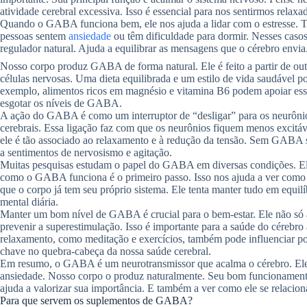
atividade cerebral excessiva. Isso é essencial para nos sentirmos relaxad
Quando o GABA funciona bem, ele nos ajuda a lidar com o estresse. 
pessoas sentem
ansiedade
ou têm dificuldade para dormir. Nesses cas
regulador natural. Ajuda a equilibrar as mensagens que o cérebro envia
Nosso corpo produz GABA de forma natural. Ele é feito a partir de ou
células nervosas. Uma dieta equilibrada e um estilo de vida saudável
exemplo, alimentos ricos em magnésio e vitamina B6 podem apoiar essa
esgotar os níveis de GABA.
A ação do GABA é como um interruptor de “desligar” para os neurônios.
cerebrais. Essa ligação faz com que os neurônios fiquem menos excitáve
ele é tão associado ao relaxamento e à redução da tensão. Sem GABA su
a sentimentos de nervosismo e agitação.
Muitas pesquisas estudam o papel do GABA em diversas condições. Ela
como o GABA funciona é o primeiro passo. Isso nos ajuda a ver como
que o corpo já tem seu próprio sistema. Ele tenta manter tudo em equi
mental diária.
Manter um bom nível de GABA é crucial para o bem-estar. Ele não só
prevenir a superestimulação. Isso é importante para a saúde do cérebr
relaxamento, como meditação e exercícios, também pode influenciar 
chave no quebra-cabeça da nossa saúde cerebral.
Em resumo, o GABA é um neurotransmissor que acalma o cérebro. Ele é 
ansiedade. Nosso corpo o produz naturalmente. Seu bom funcionamento 
ajuda a valorizar sua importância. E também a ver como ele se relacio
Para que servem os suplementos de GABA?