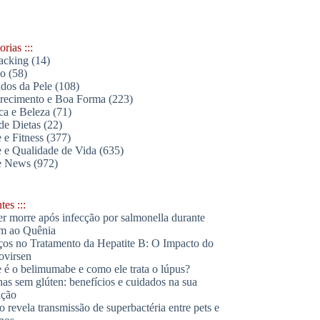
rias :::
acking
(14)
lo
(58)
dos da Pele
(108)
ecimento e Boa Forma
(223)
ica e Beleza
(71)
de Dietas
(22)
 e Fitness
(377)
 e Qualidade de Vida
(635)
e News
(972)
es :::
r morre após infecção por salmonella durante
m ao Quênia
os no Tratamento da Hepatite B: O Impacto do
ovirsen
 é o belimumabe e como ele trata o lúpus?
has sem glúten: benefícios e cuidados na sua
ação
o revela transmissão de superbactéria entre pets e