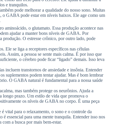
os e tranquilos.
Também pode melhorar a qualidade do nosso sono. Muitas
os, o GABA pode estar em níveis baixos. Ele age como um
.
tro aminoácido, o glutamato. Essa produção acontece nas
 podem ajudar a manter bons níveis de GABA. Por
 produção. O estresse crônico, por outro lado, pode
 Ele se liga a receptores específicos nas células
is. Assim, a pessoa se sente mais calma. É por isso que
ficiente, o cérebro pode ficar “ligado” demais. Isso leva
s incluem transtornos de ansiedade e insônia. Entender
 os suplementos podem tentar ajudar. Mas é bom lembrar
líbrio. O GABA natural é fundamental para a nossa saúde
 acalma, mas também protege os neurônios. Ajuda a
o a longo prazo. Um estilo de vida que promova o
positivamente os níveis de GABA no corpo. É uma peça
vital para o relaxamento, o sono e o controle da
é essencial para uma mente tranquila. Entender isso nos
na com a busca por mais bem-estar.