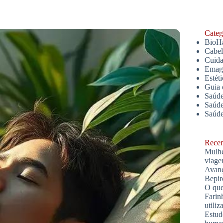
Catego
BioH
Cabe
Cuida
Emagr
Estét
Guia 
Saúde
Saúde
Saúd
Recent
Mulhe
viage
Avanç
Bepir
O que
Farin
utiliz
Estud