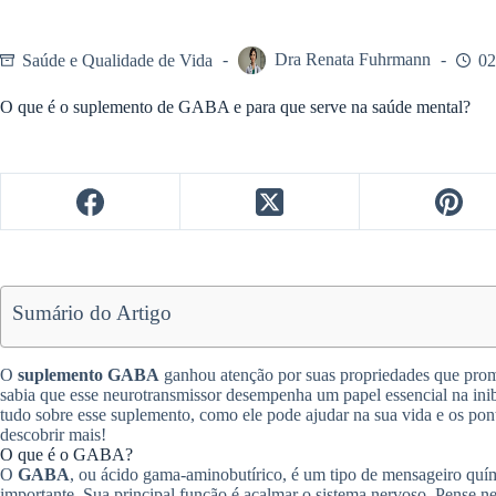
Saúde e Qualidade de Vida
Dra Renata Fuhrmann
02
O que é o suplemento de GABA e para que serve na saúde mental?
Sumário do Artigo
O
suplemento GABA
ganhou atenção por suas propriedades que pro
sabia que esse neurotransmissor desempenha um papel essencial na ini
tudo sobre esse suplemento, como ele pode ajudar na sua vida e os pont
descobrir mais!
O que é o GABA?
O
GABA
, ou ácido gama-aminobutírico, é um tipo de mensageiro quí
importante. Sua principal função é acalmar o sistema nervoso. Pense ne