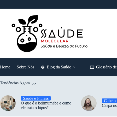
Pular
para
o
conteúdo
Home
Sobre Nós
Blog da Saúde
Glossário d
Tendências Agora
Saúde e Fitness
Cabelo
O que é o belimumabe e como
Caspa no
ele trata o lúpus?