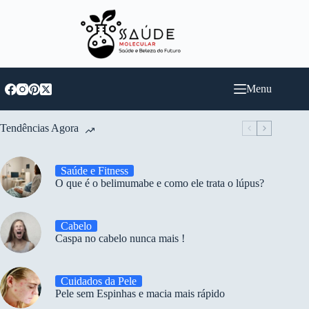
Pular
para
o
conteúdo
Menu
Tendências Agora
Saúde e Fitness
O que é o belimumabe e como ele trata o lúpus?
Cabelo
Caspa no cabelo nunca mais !
Cuidados da Pele
Pele sem Espinhas e macia mais rápido