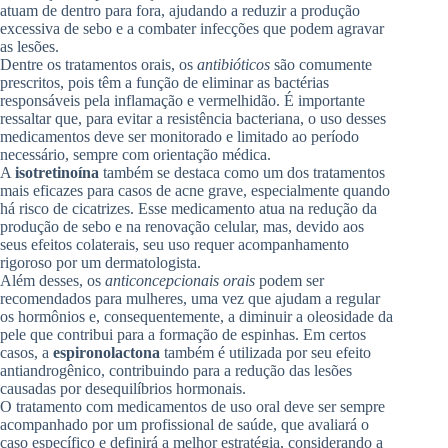
atuam de dentro para fora, ajudando a reduzir a produção
excessiva de sebo e a combater infecções que podem agravar
as lesões.
Dentre os tratamentos orais, os
antibióticos
são comumente
prescritos, pois têm a função de eliminar as bactérias
responsáveis pela inflamação e vermelhidão. É importante
ressaltar que, para evitar a resistência bacteriana, o uso desses
medicamentos deve ser monitorado e limitado ao período
necessário, sempre com orientação médica.
A
isotretinoína
também se destaca como um dos tratamentos
mais eficazes para casos de acne grave, especialmente quando
há risco de cicatrizes. Esse medicamento atua na redução da
produção de sebo e na renovação celular, mas, devido aos
seus efeitos colaterais, seu uso requer acompanhamento
rigoroso por um dermatologista.
Além desses, os
anticoncepcionais orais
podem ser
recomendados para mulheres, uma vez que ajudam a regular
os hormônios e, consequentemente, a diminuir a oleosidade da
pele que contribui para a formação de espinhas. Em certos
casos, a
espironolactona
também é utilizada por seu efeito
antiandrogênico, contribuindo para a redução das lesões
causadas por desequilíbrios hormonais.
O tratamento com medicamentos de uso oral deve ser sempre
acompanhado por um profissional de saúde, que avaliará o
caso específico e definirá a melhor estratégia, considerando a