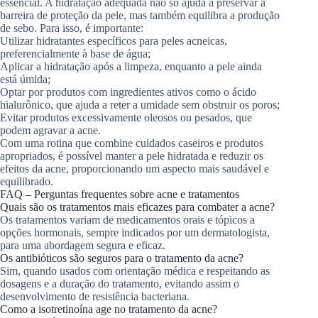
essencial. A hidratação adequada não só ajuda a preservar a
barreira de proteção da pele, mas também equilibra a produção
de sebo. Para isso, é importante:
Utilizar hidratantes específicos para peles acneicas,
preferencialmente à base de água;
Aplicar a hidratação após a limpeza, enquanto a pele ainda
está úmida;
Optar por produtos com ingredientes ativos como o ácido
hialurônico, que ajuda a reter a umidade sem obstruir os poros;
Evitar produtos excessivamente oleosos ou pesados, que
podem agravar a acne.
Com uma rotina que combine cuidados caseiros e produtos
apropriados, é possível manter a pele hidratada e reduzir os
efeitos da acne, proporcionando um aspecto mais saudável e
equilibrado.
FAQ – Perguntas frequentes sobre acne e tratamentos
Quais são os tratamentos mais eficazes para combater a acne?
Os tratamentos variam de medicamentos orais e tópicos a
opções hormonais, sempre indicados por um dermatologista,
para uma abordagem segura e eficaz.
Os antibióticos são seguros para o tratamento da acne?
Sim, quando usados com orientação médica e respeitando as
dosagens e a duração do tratamento, evitando assim o
desenvolvimento de resistência bacteriana.
Como a isotretinoína age no tratamento da acne?