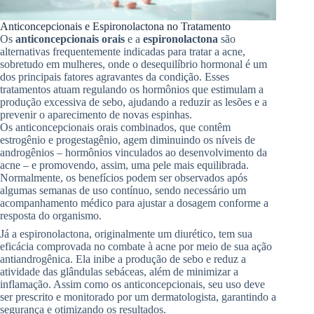
Anticoncepcionais e Espironolactona no Tratamento
Os
anticoncepcionais orais
e a
espironolactona
são
alternativas frequentemente indicadas para tratar a acne,
sobretudo em mulheres, onde o desequilíbrio hormonal é um
dos principais fatores agravantes da condição. Esses
tratamentos atuam regulando os hormônios que estimulam a
produção excessiva de sebo, ajudando a reduzir as lesões e a
prevenir o aparecimento de novas espinhas.
Os anticoncepcionais orais combinados, que contêm
estrogênio e progestagênio, agem diminuindo os níveis de
androgênios – hormônios vinculados ao desenvolvimento da
acne – e promovendo, assim, uma pele mais equilibrada.
Normalmente, os benefícios podem ser observados após
algumas semanas de uso contínuo, sendo necessário um
acompanhamento médico para ajustar a dosagem conforme a
resposta do organismo.
Já a espironolactona, originalmente um diurético, tem sua
eficácia comprovada no combate à acne por meio de sua ação
antiandrogênica. Ela inibe a produção de sebo e reduz a
atividade das glândulas sebáceas, além de minimizar a
inflamação. Assim como os anticoncepcionais, seu uso deve
ser prescrito e monitorado por um dermatologista, garantindo a
segurança e otimizando os resultados.