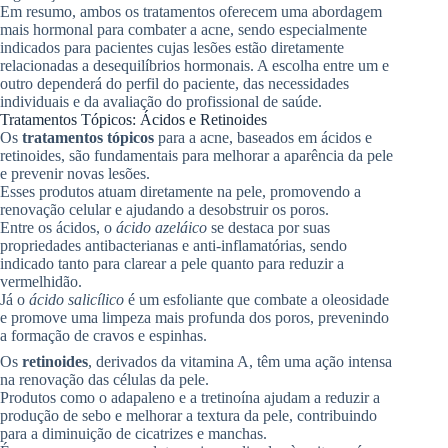
Em resumo, ambos os tratamentos oferecem uma abordagem
mais hormonal para combater a acne, sendo especialmente
indicados para pacientes cujas lesões estão diretamente
relacionadas a desequilíbrios hormonais. A escolha entre um e
outro dependerá do perfil do paciente, das necessidades
individuais e da avaliação do profissional de saúde.
Tratamentos Tópicos: Ácidos e Retinoides
Os
tratamentos tópicos
para a acne, baseados em ácidos e
retinoides, são fundamentais para melhorar a aparência da pele
e prevenir novas lesões.
Esses produtos atuam diretamente na pele, promovendo a
renovação celular e ajudando a desobstruir os poros.
Entre os ácidos, o
ácido azeláico
se destaca por suas
propriedades antibacterianas e anti-inflamatórias, sendo
indicado tanto para clarear a pele quanto para reduzir a
vermelhidão.
Já o
ácido salicílico
é um esfoliante que combate a oleosidade
e promove uma limpeza mais profunda dos poros, prevenindo
a formação de cravos e espinhas.
Os
retinoides
, derivados da vitamina A, têm uma ação intensa
na renovação das células da pele.
Produtos como o adapaleno e a tretinoína ajudam a reduzir a
produção de sebo e melhorar a textura da pele, contribuindo
para a diminuição de cicatrizes e manchas.