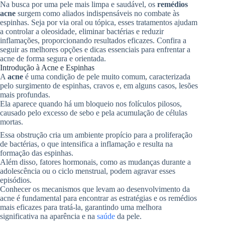
Na busca por uma pele mais limpa e saudável, os
remédios
acne
surgem como aliados indispensáveis no combate às
espinhas. Seja por via oral ou tópica, esses tratamentos ajudam
a controlar a oleosidade, eliminar bactérias e reduzir
inflamações, proporcionando resultados eficazes. Confira a
seguir as melhores opções e dicas essenciais para enfrentar a
acne de forma segura e orientada.
Introdução à Acne e Espinhas
A
acne
é uma condição de pele muito comum, caracterizada
pelo surgimento de espinhas, cravos e, em alguns casos, lesões
mais profundas.
Ela aparece quando há um bloqueio nos folículos pilosos,
causado pelo excesso de sebo e pela acumulação de células
mortas.
Essa obstrução cria um ambiente propício para a proliferação
de bactérias, o que intensifica a inflamação e resulta na
formação das espinhas.
Além disso, fatores hormonais, como as mudanças durante a
adolescência ou o ciclo menstrual, podem agravar esses
episódios.
Conhecer os mecanismos que levam ao desenvolvimento da
acne é fundamental para encontrar as estratégias e os remédios
mais eficazes para tratá-la, garantindo uma melhora
significativa na aparência e na
saúde
da pele.