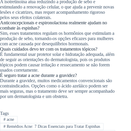
A isotretinoína atua reduzindo a produção de sebo e
estimulando a renovação celular, o que ajuda a prevenir novas
lesões e cicatrizes, mas requer acompanhamento rigoroso
pelos seus efeitos colaterais.
Anticoncepcionais e espironolactona realmente ajudam no
combate às espinhas?
Sim, esses tratamentos regulam os hormônios que estimulam a
produção de sebo, tornando-os opções eficazes para mulheres
com acne causada por desequilíbrios hormonais.
Quais cuidados devo ter com os tratamentos tópicos?
É fundamental usar protetor solar e hidratação adequada, além
de seguir as orientações do dermatologista, pois os produtos
tópicos podem causar irritação e ressecamento se não forem
usados corretamente.
É seguro tratar a acne durante a gravidez?
Durante a gravidez, muitos medicamentos convencionais são
contraindicados. Opções como o ácido azeláico podem ser
mais seguras, mas o tratamento deve ser sempre acompanhado
por um dermatologista e um obstetra.
Tags
#
acne
#
Remédios Acne: 7 Dicas Essenciais para Tratar Espinhas