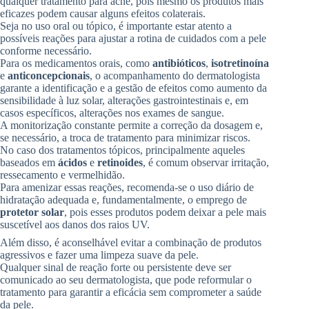
qualquer tratamento para acne, pois mesmo os produtos mais
eficazes podem causar alguns efeitos colaterais.
Seja no uso oral ou tópico, é importante estar atento a
possíveis reações para ajustar a rotina de cuidados com a pele
conforme necessário.
Para os medicamentos orais, como
antibióticos
,
isotretinoína
e
anticoncepcionais
, o acompanhamento do dermatologista
garante a identificação e a gestão de efeitos como aumento da
sensibilidade à luz solar, alterações gastrointestinais e, em
casos específicos, alterações nos exames de sangue.
A monitorização constante permite a correção da dosagem e,
se necessário, a troca de tratamento para minimizar riscos.
No caso dos tratamentos tópicos, principalmente aqueles
baseados em
ácidos
e
retinoides
, é comum observar irritação,
ressecamento e vermelhidão.
Para amenizar essas reações, recomenda-se o uso diário de
hidratação adequada e, fundamentalmente, o emprego de
protetor solar
, pois esses produtos podem deixar a pele mais
suscetível aos danos dos raios UV.
Além disso, é aconselhável evitar a combinação de produtos
agressivos e fazer uma limpeza suave da pele.
Qualquer sinal de reação forte ou persistente deve ser
comunicado ao seu dermatologista, que pode reformular o
tratamento para garantir a eficácia sem comprometer a saúde
da pele.