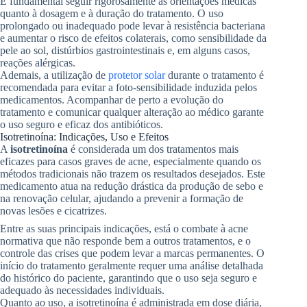
É fundamental seguir rigorosamente as orientações médicas
quanto à dosagem e à duração do tratamento. O uso
prolongado ou inadequado pode levar à resistência bacteriana
e aumentar o risco de efeitos colaterais, como sensibilidade da
pele ao sol, distúrbios gastrointestinais e, em alguns casos,
reações alérgicas.
Ademais, a utilização de
protetor solar
durante o tratamento é
recomendada para evitar a foto-sensibilidade induzida pelos
medicamentos. Acompanhar de perto a evolução do
tratamento e comunicar qualquer alteração ao médico garante
o uso seguro e eficaz dos antibióticos.
Isotretinoína: Indicações, Uso e Efeitos
A
isotretinoína
é considerada um dos tratamentos mais
eficazes para casos graves de acne, especialmente quando os
métodos tradicionais não trazem os resultados desejados. Este
medicamento atua na redução drástica da produção de sebo e
na renovação celular, ajudando a prevenir a formação de
novas lesões e cicatrizes.
Entre as suas principais indicações, está o combate à acne
normativa que não responde bem a outros tratamentos, e o
controle das crises que podem levar a marcas permanentes. O
início do tratamento geralmente requer uma análise detalhada
do histórico do paciente, garantindo que o uso seja seguro e
adequado às necessidades individuais.
Quanto ao uso, a isotretinoína é administrada em dose diária,