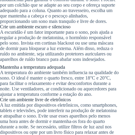
por um colchão que se adapte ao seu corpo e ofereça suporte
adequado para a coluna. Quanto ao travesseiro, escolha um
que mantenha a cabeça e o pescoço alinhados,
proporcionando um sono mais tranquilo e livre de dores.
Crie um ambiente escuro e silencioso
A escuridão é um fator importante para o sono, pois ajuda a
regular a produção de melatonina, o hormônio responsável
pelo sono. Invista em cortinas blackout ou use uma máscara
de dormir para bloquear a luz externa. Além disso, reduza o
ruído no ambiente, seja utilizando protetores auriculares ou
aparelhos de ruído branco para abafar sons indesejados.
Mantenha a temperatura adequada
A temperatura do ambiente também influencia na qualidade do
sono. O ideal é manter o quarto fresco, entre 18°C e 20°C,
para facilitar o relaxamento e evitar desconfortos durante a
noite. Use ventiladores, ar condicionado ou aquecedores para
ajustar a temperatura conforme a estação do ano.
Crie um ambiente livre de eletrônicos
A luz emitida por dispositivos eletrônicos, como smartphones,
tablets e televisões, pode interferir na produção de melatonina
e atrapalhar o sono. Evite usar esses aparelhos pelo menos
uma hora antes de dormir e mantenha-os fora do quarto
durante a noite. Se necessário, utilize filtros de luz azul nos
dispositivos ou opte por um livro físico para relaxar antes de