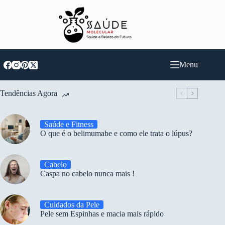
Pular
para
o
conteúdo
Menu
Tendências Agora
Saúde e Fitness
O que é o belimumabe e como ele trata o lúpus?
Cabelo
Caspa no cabelo nunca mais !
Cuidados da Pele
Pele sem Espinhas e macia mais rápido