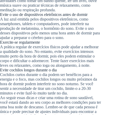
atividades como tomar um banho quente, ler um livro, ouvir
música suave ou praticar técnicas de relaxamento, como
meditação ou respiração profunda.
Evite o uso de dispositivos eletrônicos antes de dormir
A luz azul emitida pelos dispositivos eletrônicos, como
smartphones, tablets e computadores, pode interferir na
produção de melatonina, o hormônio do sono. Evite o uso
desses dispositivos pelo menos uma hora antes de dormir para
ajudar a preparar o cérebro para o sono.
Exercite-se regularmente
A prática regular de exercícios físicos pode ajudar a melhorar
a qualidade do sono. No entanto, evite exercícios intensos
muito perto da hora de dormir, pois eles podem estimular o
corpo e dificultar o adormecer. Tente fazer exercícios mais
leves ou relaxantes, como ioga ou alongamento, à noite.
Evite cochilos longos durante o dia
Cochilos curtos durante o dia podem ser benéficos para a
energia e o foco, mas cochilos longos ou muito próximos da
hora de dormir podem interferir no sono noturno. Se você
sentir a necessidade de tirar um cochilo, limite-o a 20-30
minutos e evite fazê-lo muito tarde no dia.
Ao seguir essas dicas e criar uma rotina de sono saudável,
você estará dando ao seu corpo as melhores condições para ter
uma boa noite de descanso. Lembre-se de que cada pessoa é
única e pode precisar de ajustes individuais para encontrar a