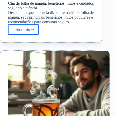
Chá de folha de manga: benefícios, mitos e cuidados
segundo a ciência
Descubra o que a ciência diz sobre o chá de folha de
manga: seus principais benefícios, mitos populares e
recomendações para consumo seguro.
Leia mais
Chá
de
folha
de
manga:
benefícios,
mitos
e
cuidados
segundo
a
ciência