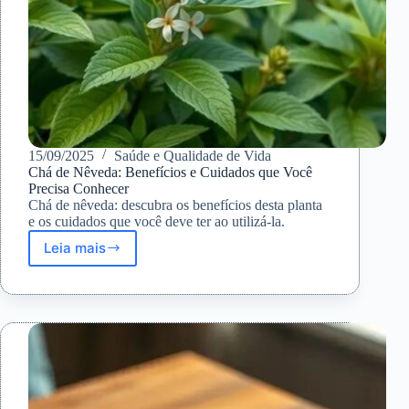
15/09/2025
Saúde e Qualidade de Vida
Chá de Nêveda: Benefícios e Cuidados que Você
Precisa Conhecer
Chá de nêveda: descubra os benefícios desta planta
e os cuidados que você deve ter ao utilizá-la.
Leia mais
Chá
de
Nêveda:
Benefícios
e
Cuidados
que
Você
Precisa