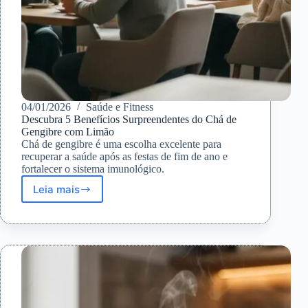
04/01/2026
Saúde e Fitness
Descubra 5 Benefícios Surpreendentes do Chá de
Gengibre com Limão
Chá de gengibre é uma escolha excelente para
recuperar a saúde após as festas de fim de ano e
fortalecer o sistema imunológico.
Leia mais
Descubra
5
Benefícios
Surpreendentes
do
Chá
de
Gengibre
com