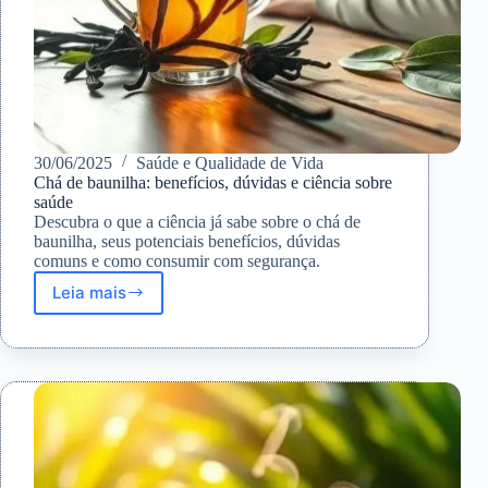
30/06/2025
Saúde e Qualidade de Vida
Chá de baunilha: benefícios, dúvidas e ciência sobre
saúde
Descubra o que a ciência já sabe sobre o chá de
baunilha, seus potenciais benefícios, dúvidas
comuns e como consumir com segurança.
Leia mais
Chá
de
baunilha:
benefícios,
dúvidas
e
ciência
sobre
saúde