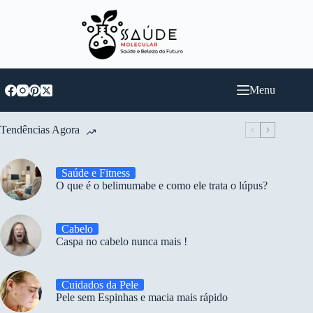
Pular
para
o
conteúdo
Menu
Tendências Agora
Saúde e Fitness
O que é o belimumabe e como ele trata o lúpus?
Cabelo
Caspa no cabelo nunca mais !
Cuidados da Pele
Pele sem Espinhas e macia mais rápido