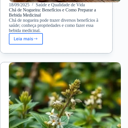
18/09/2025
Saúde e Qualidade de Vida
Chá de Nogueira: Benefícios e Como Preparar a
Bebida Medicinal
Chá de nogueira pode trazer diversos benefícios à
saúde; conheça propriedades e como fazer essa
bebida medicinal.
Leia mais
Chá
de
Nogueira:
Benefícios
e
Como
Preparar
a
Bebida
Medicinal