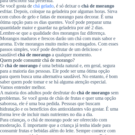
para descobrir sua preferida.
Se você gosta de
chá gelado
, é só deixar o
chá de morango
esfriar. Depois, coloque na geladeira por algumas horas. Sirva
com cubos de gelo e fatias de morango para decorar. É uma
ótima opção para os dias quentes. Você pode preparar uma
quantidade maior e guardar na geladeira por até 2 dias.
Lembre-se que a qualidade dos morangos faz diferença.
Morangos maduros e frescos darão um chá com mais sabor e
aroma. Evite morangos muito moles ou estragados. Com esses
passos simples, você pode desfrutar de um delicioso e
saudável
chá de morango
a qualquer momento.
Quem pode consumir chá de morango?
O
chá de morango
é uma bebida natural e, em geral, segura
para a maioria das pessoas. Ele pode ser uma ótima opção
para quem busca uma alternativa saudável. No entanto, é bom
saber quem pode tomar e se há alguma atenção especial.
Vamos entender melhor.
A maioria dos adultos pode desfrutar do
chá de morango
sem
problemas. Se você gosta de chás de frutas e quer uma opção
saborosa, ele é uma boa pedida. Pessoas que buscam
hidratação e os benefícios dos antioxidantes vão gostar. É uma
forma leve de incluir mais nutrientes no dia a dia.
Para crianças, o chá de morango pode ser oferecido com
moderação. É importante que a criança já tenha idade para
consumir frutas e bebidas além do leite. Sempre comece com