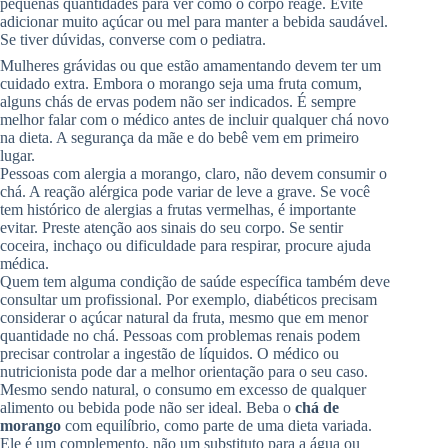
pequenas quantidades para ver como o corpo reage. Evite
adicionar muito açúcar ou mel para manter a bebida saudável.
Se tiver dúvidas, converse com o pediatra.
Mulheres grávidas ou que estão amamentando devem ter um
cuidado extra. Embora o morango seja uma fruta comum,
alguns chás de ervas podem não ser indicados. É sempre
melhor falar com o médico antes de incluir qualquer chá novo
na dieta. A segurança da mãe e do bebê vem em primeiro
lugar.
Pessoas com alergia a morango, claro, não devem consumir o
chá. A reação alérgica pode variar de leve a grave. Se você
tem histórico de alergias a frutas vermelhas, é importante
evitar. Preste atenção aos sinais do seu corpo. Se sentir
coceira, inchaço ou dificuldade para respirar, procure ajuda
médica.
Quem tem alguma condição de saúde específica também deve
consultar um profissional. Por exemplo, diabéticos precisam
considerar o açúcar natural da fruta, mesmo que em menor
quantidade no chá. Pessoas com problemas renais podem
precisar controlar a ingestão de líquidos. O médico ou
nutricionista pode dar a melhor orientação para o seu caso.
Mesmo sendo natural, o consumo em excesso de qualquer
alimento ou bebida pode não ser ideal. Beba o
chá de
morango
com equilíbrio, como parte de uma dieta variada.
Ele é um complemento, não um substituto para a água ou