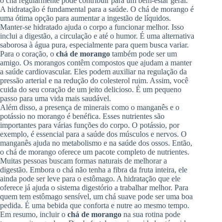
o chá regularmente pode contribuir para um bem-estar geral.
A hidratação é fundamental para a saúde. O chá de morango é
uma ótima opção para aumentar a ingestão de líquidos.
Manter-se hidratado ajuda o corpo a funcionar melhor. Isso
inclui a digestão, a circulação e até o humor. É uma alternativa
saborosa à água pura, especialmente para quem busca variar.
Para o coração, o
chá de morango
também pode ser um
amigo. Os morangos contêm compostos que ajudam a manter
a saúde cardiovascular. Eles podem auxiliar na regulação da
pressão arterial e na redução do colesterol ruim. Assim, você
cuida do seu coração de um jeito delicioso. É um pequeno
passo para uma vida mais saudável.
Além disso, a presença de minerais como o manganês e o
potássio no morango é benéfica. Esses nutrientes são
importantes para várias funções do corpo. O potássio, por
exemplo, é essencial para a saúde dos músculos e nervos. O
manganês ajuda no metabolismo e na saúde dos ossos. Então,
o chá de morango oferece um pacote completo de nutrientes.
Muitas pessoas buscam formas naturais de melhorar a
digestão. Embora o chá não tenha a fibra da fruta inteira, ele
ainda pode ser leve para o estômago. A hidratação que ele
oferece já ajuda o sistema digestório a trabalhar melhor. Para
quem tem estômago sensível, um chá suave pode ser uma boa
pedida. É uma bebida que conforta e nutre ao mesmo tempo.
Em resumo, incluir o
chá de morango
na sua rotina pode