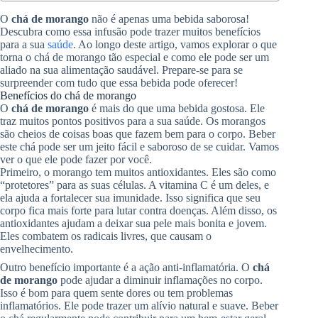
O
chá de morango
não é apenas uma bebida saborosa!
Descubra como essa infusão pode trazer muitos benefícios
para a sua
saúde
. Ao longo deste artigo, vamos explorar o que
torna o chá de morango tão especial e como ele pode ser um
aliado na sua alimentação saudável. Prepare-se para se
surpreender com tudo que essa bebida pode oferecer!
Benefícios do chá de morango
O
chá de morango
é mais do que uma bebida gostosa. Ele
traz muitos pontos positivos para a sua saúde. Os morangos
são cheios de coisas boas que fazem bem para o corpo. Beber
este chá pode ser um jeito fácil e saboroso de se cuidar. Vamos
ver o que ele pode fazer por você.
Primeiro, o morango tem muitos antioxidantes. Eles são como
“protetores” para as suas células. A vitamina C é um deles, e
ela ajuda a fortalecer sua imunidade. Isso significa que seu
corpo fica mais forte para lutar contra doenças. Além disso, os
antioxidantes ajudam a deixar sua pele mais bonita e jovem.
Eles combatem os radicais livres, que causam o
envelhecimento.
Outro benefício importante é a ação anti-inflamatória. O
chá
de morango
pode ajudar a diminuir inflamações no corpo.
Isso é bom para quem sente dores ou tem problemas
inflamatórios. Ele pode trazer um alívio natural e suave. Beber