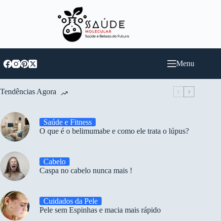
Pular
para
o
conteúdo
Menu
Tendências Agora
Saúde e Fitness
O que é o belimumabe e como ele trata o lúpus?
Cabelo
Caspa no cabelo nunca mais !
Cuidados da Pele
Pele sem Espinhas e macia mais rápido