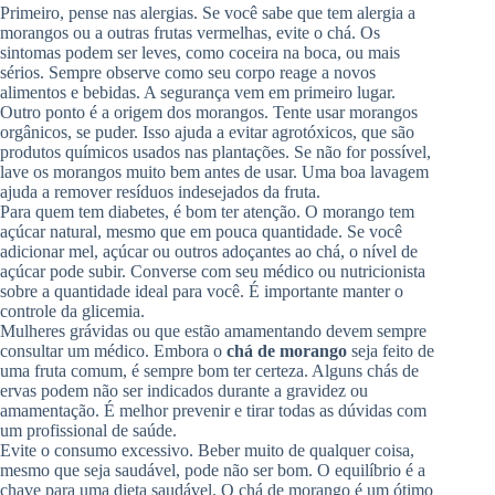
Primeiro, pense nas alergias. Se você sabe que tem alergia a
morangos ou a outras frutas vermelhas, evite o chá. Os
sintomas podem ser leves, como coceira na boca, ou mais
sérios. Sempre observe como seu corpo reage a novos
alimentos e bebidas. A segurança vem em primeiro lugar.
Outro ponto é a origem dos morangos. Tente usar morangos
orgânicos, se puder. Isso ajuda a evitar agrotóxicos, que são
produtos químicos usados nas plantações. Se não for possível,
lave os morangos muito bem antes de usar. Uma boa lavagem
ajuda a remover resíduos indesejados da fruta.
Para quem tem diabetes, é bom ter atenção. O morango tem
açúcar natural, mesmo que em pouca quantidade. Se você
adicionar mel, açúcar ou outros adoçantes ao chá, o nível de
açúcar pode subir. Converse com seu médico ou nutricionista
sobre a quantidade ideal para você. É importante manter o
controle da glicemia.
Mulheres grávidas ou que estão amamentando devem sempre
consultar um médico. Embora o
chá de morango
seja feito de
uma fruta comum, é sempre bom ter certeza. Alguns chás de
ervas podem não ser indicados durante a gravidez ou
amamentação. É melhor prevenir e tirar todas as dúvidas com
um profissional de saúde.
Evite o consumo excessivo. Beber muito de qualquer coisa,
mesmo que seja saudável, pode não ser bom. O equilíbrio é a
chave para uma dieta saudável. O chá de morango é um ótimo