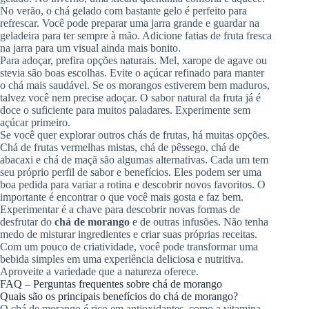
No verão, o chá gelado com bastante gelo é perfeito para
refrescar. Você pode preparar uma jarra grande e guardar na
geladeira para ter sempre à mão. Adicione fatias de fruta fresca
na jarra para um visual ainda mais bonito.
Para adoçar, prefira opções naturais. Mel, xarope de agave ou
stevia são boas escolhas. Evite o açúcar refinado para manter
o chá mais saudável. Se os morangos estiverem bem maduros,
talvez você nem precise adoçar. O sabor natural da fruta já é
doce o suficiente para muitos paladares. Experimente sem
açúcar primeiro.
Se você quer explorar outros chás de frutas, há muitas opções.
Chá de frutas vermelhas mistas, chá de pêssego, chá de
abacaxi e chá de maçã são algumas alternativas. Cada um tem
seu próprio perfil de sabor e benefícios. Eles podem ser uma
boa pedida para variar a rotina e descobrir novos favoritos. O
importante é encontrar o que você mais gosta e faz bem.
Experimentar é a chave para descobrir novas formas de
desfrutar do
chá de morango
e de outras infusões. Não tenha
medo de misturar ingredientes e criar suas próprias receitas.
Com um pouco de criatividade, você pode transformar uma
bebida simples em uma experiência deliciosa e nutritiva.
Aproveite a variedade que a natureza oferece.
FAQ – Perguntas frequentes sobre chá de morango
Quais são os principais benefícios do chá de morango?
O chá de morango é rico em antioxidantes, como a vitamina