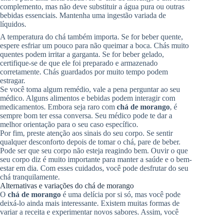
complemento, mas não deve substituir a água pura ou outras
bebidas essenciais. Mantenha uma ingestão variada de
líquidos.
A temperatura do chá também importa. Se for beber quente,
espere esfriar um pouco para não queimar a boca. Chás muito
quentes podem irritar a garganta. Se for beber gelado,
certifique-se de que ele foi preparado e armazenado
corretamente. Chás guardados por muito tempo podem
estragar.
Se você toma algum remédio, vale a pena perguntar ao seu
médico. Alguns alimentos e bebidas podem interagir com
medicamentos. Embora seja raro com
chá de morango
, é
sempre bom ter essa conversa. Seu médico pode te dar a
melhor orientação para o seu caso específico.
Por fim, preste atenção aos sinais do seu corpo. Se sentir
qualquer desconforto depois de tomar o chá, pare de beber.
Pode ser que seu corpo não esteja reagindo bem. Ouvir o que
seu corpo diz é muito importante para manter a saúde e o bem-
estar em dia. Com esses cuidados, você pode desfrutar do seu
chá tranquilamente.
Alternativas e variações do chá de morango
O
chá de morango
é uma delícia por si só, mas você pode
deixá-lo ainda mais interessante. Existem muitas formas de
variar a receita e experimentar novos sabores. Assim, você