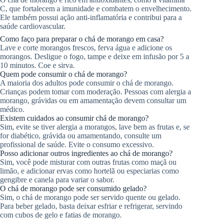
C, que fortalecem a imunidade e combatem o envelhecimento.
Ele também possui ação anti-inflamatória e contribui para a
saúde cardiovascular.
Como faço para preparar o chá de morango em casa?
Lave e corte morangos frescos, ferva água e adicione os
morangos. Desligue o fogo, tampe e deixe em infusão por 5 a
10 minutos. Coe e sirva.
Quem pode consumir o chá de morango?
A maioria dos adultos pode consumir o chá de morango.
Crianças podem tomar com moderação. Pessoas com alergia a
morango, grávidas ou em amamentação devem consultar um
médico.
Existem cuidados ao consumir chá de morango?
Sim, evite se tiver alergia a morangos, lave bem as frutas e, se
for diabético, grávida ou amamentando, consulte um
profissional de saúde. Evite o consumo excessivo.
Posso adicionar outros ingredientes ao chá de morango?
Sim, você pode misturar com outras frutas como maçã ou
limão, e adicionar ervas como hortelã ou especiarias como
gengibre e canela para variar o sabor.
O chá de morango pode ser consumido gelado?
Sim, o chá de morango pode ser servido quente ou gelado.
Para beber gelado, basta deixar esfriar e refrigerar, servindo
com cubos de gelo e fatias de morango.