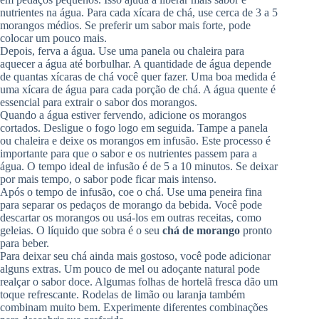
nutrientes na água. Para cada xícara de chá, use cerca de 3 a 5
morangos médios. Se preferir um sabor mais forte, pode
colocar um pouco mais.
Depois, ferva a água. Use uma panela ou chaleira para
aquecer a água até borbulhar. A quantidade de água depende
de quantas xícaras de chá você quer fazer. Uma boa medida é
uma xícara de água para cada porção de chá. A água quente é
essencial para extrair o sabor dos morangos.
Quando a água estiver fervendo, adicione os morangos
cortados. Desligue o fogo logo em seguida. Tampe a panela
ou chaleira e deixe os morangos em infusão. Este processo é
importante para que o sabor e os nutrientes passem para a
água. O tempo ideal de infusão é de 5 a 10 minutos. Se deixar
por mais tempo, o sabor pode ficar mais intenso.
Após o tempo de infusão, coe o chá. Use uma peneira fina
para separar os pedaços de morango da bebida. Você pode
descartar os morangos ou usá-los em outras receitas, como
geleias. O líquido que sobra é o seu
chá de morango
pronto
para beber.
Para deixar seu chá ainda mais gostoso, você pode adicionar
alguns extras. Um pouco de mel ou adoçante natural pode
realçar o sabor doce. Algumas folhas de hortelã fresca dão um
toque refrescante. Rodelas de limão ou laranja também
combinam muito bem. Experimente diferentes combinações