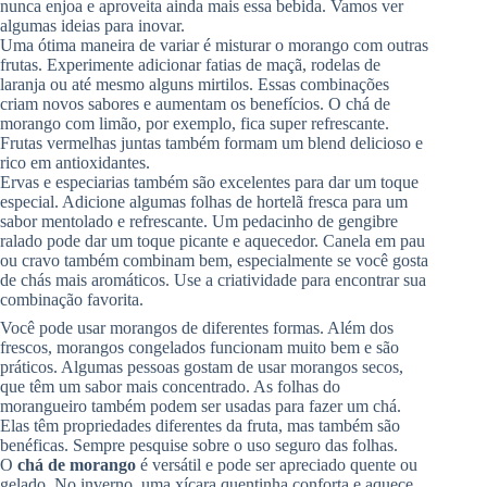
nunca enjoa e aproveita ainda mais essa bebida. Vamos ver
algumas ideias para inovar.
Uma ótima maneira de variar é misturar o morango com outras
frutas. Experimente adicionar fatias de maçã, rodelas de
laranja ou até mesmo alguns mirtilos. Essas combinações
criam novos sabores e aumentam os benefícios. O chá de
morango com limão, por exemplo, fica super refrescante.
Frutas vermelhas juntas também formam um blend delicioso e
rico em antioxidantes.
Ervas e especiarias também são excelentes para dar um toque
especial. Adicione algumas folhas de hortelã fresca para um
sabor mentolado e refrescante. Um pedacinho de gengibre
ralado pode dar um toque picante e aquecedor. Canela em pau
ou cravo também combinam bem, especialmente se você gosta
de chás mais aromáticos. Use a criatividade para encontrar sua
combinação favorita.
Você pode usar morangos de diferentes formas. Além dos
frescos, morangos congelados funcionam muito bem e são
práticos. Algumas pessoas gostam de usar morangos secos,
que têm um sabor mais concentrado. As folhas do
morangueiro também podem ser usadas para fazer um chá.
Elas têm propriedades diferentes da fruta, mas também são
benéficas. Sempre pesquise sobre o uso seguro das folhas.
O
chá de morango
é versátil e pode ser apreciado quente ou
gelado. No inverno, uma xícara quentinha conforta e aquece.