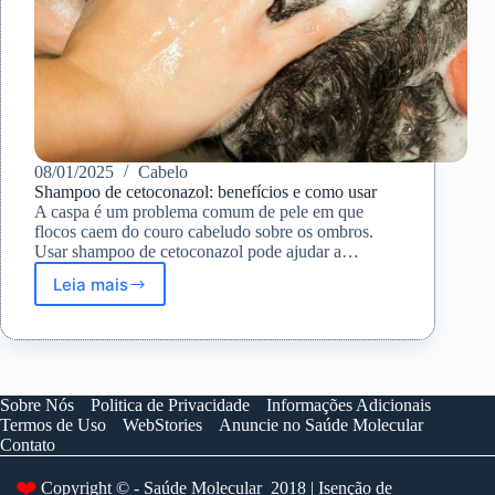
08/01/2025
Cabelo
Shampoo de cetoconazol: benefícios e como usar
A caspa é um problema comum de pele em que
flocos caem do couro cabeludo sobre os ombros.
Usar shampoo de cetoconazol pode ajudar a…
Leia mais
Shampoo
de
cetoconazol:
benefícios
e
como
Sobre Nós
Politica de Privacidade
Informações Adicionais
usar
Termos de Uso
WebStories
Anuncie no Saúde Molecular
Contato
❤️
Copyright © - Saúde Molecular 2018 | Isenção de