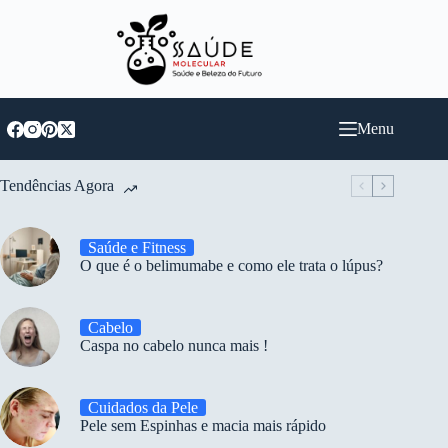
Pular
para
o
conteúdo
Menu
Tendências Agora
Saúde e Fitness
O que é o belimumabe e como ele trata o lúpus?
Cabelo
Caspa no cabelo nunca mais !
Cuidados da Pele
Pele sem Espinhas e macia mais rápido