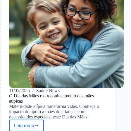
Mental
na
Maternidade
11/05/2025
Saúde News
O Dia das Mães e o reconhecimento das mães
atípicas
Maternidade atípica transforma vidas. Conheça o
impacto do apoio a mães de crianças com
necessidades especiais neste Dia das Mães!
Leia mais
O