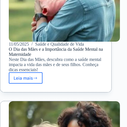
11/05/2025
Saúde e Qualidade de Vida
O Dia das Mães e a Importância da Saúde Mental na
Maternidade
Neste Dia das Mães, descubra como a saúde mental
impacta a vida das mães e de seus filhos. Conheça
dicas essenciais!
Leia mais
O
Dia
das
Mães
e
a
Importância
da
Saúde