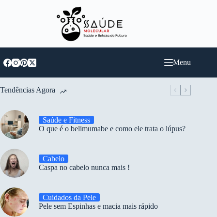
Pular
para
o
conteúdo
Menu
Tendências Agora
Saúde e Fitness
O que é o belimumabe e como ele trata o lúpus?
Cabelo
Caspa no cabelo nunca mais !
Cuidados da Pele
Pele sem Espinhas e macia mais rápido