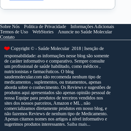
Dia
das
Mães
e
o
Sobre Nós
Politica de Privacidade
Informações Adicionais
reconhecimento
Termos de Uso
WebStories
Anuncie no Saúde Molecular
das
Contato
mães
atípicas
❤️
Copyright © - Saúde Molecular 2018 | Isenção de
responsabilidade: as informações nesse blog são somente
de caráter informativo e comparativo. Sempre consulte
um profissional de saúde habilitado, como médicos ,
nutricionistas e farmacêuticos. O blog
saudemolecular.com não recomenda nenhum tipo de
medicamentos , suplementos, ou tratamentos, apenas
aborda sobre o conhecimento. Os Reviews e sugestões de
produtos aqui apresentados são apenas opinião pessoal de
nossa Equipe para produtos de terceiros vendidos nos
sites dos nossos parceiros, Amazon e ML , não
comercializamos diretamente produtos em nosso blog, e
não fazemos Reviews de nenhum tipo de Medicamento.
Apenas citamos nomes nos artigos a nível informativo e
sugerimos produtos interessantes.
Saiba mais...