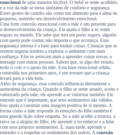
emocional
de uma maneira incrível. O bebê se sente acolhido,
e a voz da mãe se torna sinônimo de conforto e segurança.
Esses gestos de carinho são como um alimento para a alma do
pequeno, nutrindo seu desenvolvimento emocional.
Uma forte conexão emocional com a mãe é um presente para
o desenvolvimento da criança. Ela ajuda o filho a se sentir
seguro no mundo. Ele sabe que tem um porto seguro, alguém
com quem pode contar, não importa o que aconteça. Essa
segurança interna é a base para muitas coisas. Crianças que se
sentem seguras tendem a explorar o ambiente com mais
confiança. Elas se arriscam mais a aprender coisas novas, a
interagir com outras pessoas. Sabem que, se algo der errado,
terão o colo e o apoio da mãe. Essa base emocional sólida,
construída nos primeiros anos, é um tesouro que a criança
levará para a vida toda.
Além da segurança, essa conexão influencia diretamente a
autoestima da criança. Quando o filho se sente amado, aceito e
valorizado pela mãe, ele aprende a se valorizar também. Ele
entende que é importante, que seus sentimentos são válidos.
Isso ajuda a construir uma imagem positiva de si mesmo. A
forma como a mãe responde às emoções do filho também é
uma grande lição sobre empatia. Se a mãe acolhe a tristeza, a
raiva ou a alegria do filho, ele aprende a reconhecer e a lidar
com seus próprios sentimentos. E, mais tarde, aprende a
entender e a respeitar os sentimentos dos outros. A
conexão