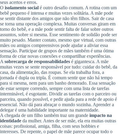
seus acertos e erros.
O
isolamento social
é outro desafio comum. A rotina com um
bebê pequeno é intensa e muitas vezes solitária. A mãe pode
se sentir distante dos amigos que não têm filhos. Sair de casa
se torna uma operação complexa. Muitas conversas giram em
torno do bebê, e a mãe pode sentir falta de falar sobre outros
assuntos, sobre si mesma. Esse sentimento de solidão pode ser
muito pesado. Manter contato, mesmo que virtual, com outras
mães ou amigos compreensivos pode ajudar a aliviar essa
sensação. Participar de grupos de mães também é uma ótima
forma de criar novas conexões e compartilhar experiências.
A
sobrecarga de responsabilidades
é gigantesca. A mãe
muitas vezes se sente responsável por tudo: cuidar do bebê, da
casa, da alimentação, das roupas. Se ela trabalha fora, a
jornada é dupla ou tripla. É comum sentir que não há tempo
para si mesma, nem para um banho demorado. Essa sensação
de estar sempre correndo, sempre com uma lista de tarefas
interminável, é esgotante. Dividir as tarefas com o parceiro ou
parceira, quando possível, e pedir ajuda para a rede de apoio é
essencial. Não dá para abraçar o mundo sozinha. Aprender a
delegar é uma habilidade importante na maternidade.
A chegada de um filho também traz um grande
impacto na
identidade
da mulher. Antes de ser mãe, ela era muitas outras
coisas: profissional, amiga, filha, com seus hobbies e
interesses. De repente, o papel de mãe parece ocupar todo o