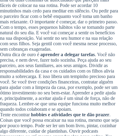
fáceis de colocar na sua rotina. Pode ser acordar 10
minutinhos mais cedo para meditar em silêncio. Ou pedir para
o parceiro ficar com o bebê enquanto você toma um banho
mais relaxante. O importante é começar, dar o primeiro passo.
Com o tempo, esses pequenos hábitos vão se tornando parte
natural do seu dia. E você vai começar a sentir os benefícios
na sua disposição. Vai sentir no seu humor e na sua relação
com seus filhos. Seja gentil com você mesma nesse processo,
sem cobranças exageradas.
Outra dica de ouro é
aprender a delegar tarefas
. Você não
precisa, e nem deve, fazer tudo sozinha. Peça ajuda ao seu
parceiro, aos seus familiares, aos seus amigos. Dividir as
responsabilidades da casa e os cuidados com os filhos alivia
muito a sobrecarga. E isso libera um tempinho precioso para
você. Se você tiver condições financeiras, contratar alguém
para ajudar com a limpeza da casa, por exemplo, pode ser um
ótimo investimento no seu bem-estar. Aprender a pedir ajuda
e, principalmente, a aceitar ajuda é um sinal de força, não de
fraqueza. Lembre-se que uma equipe funciona muito melhor
quando todos colaboram e se apoiam.
Tente encontrar
hobbies e atividades que te dão prazer
.
Coisas que você possa encaixar na sua rotina, mesmo que seja
por pouco tempo. Pode ser ler um bom livro, pintar, cozinhar
algo diferente, cuidar de plantinhas. Ouvir podcasts