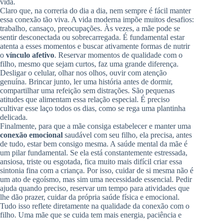
vida.
Claro que, na correria do dia a dia, nem sempre é fácil manter
essa conexão tão viva. A vida moderna impõe muitos desafios:
trabalho, cansaço, preocupações. Às vezes, a mãe pode se
sentir desconectada ou sobrecarregada. É fundamental estar
atenta a esses momentos e buscar ativamente formas de nutrir
o
vínculo afetivo
. Reservar momentos de qualidade com o
filho, mesmo que sejam curtos, faz uma grande diferença.
Desligar o celular, olhar nos olhos, ouvir com atenção
genuína. Brincar junto, ler uma história antes de dormir,
compartilhar uma refeição sem distrações. São pequenas
atitudes que alimentam essa relação especial. É preciso
cultivar esse laço todos os dias, como se rega uma plantinha
delicada.
Finalmente, para que a mãe consiga estabelecer e manter uma
conexão emocional
saudável com seu filho, ela precisa, antes
de tudo, estar bem consigo mesma. A saúde mental da mãe é
um pilar fundamental. Se ela está constantemente estressada,
ansiosa, triste ou esgotada, fica muito mais difícil criar essa
sintonia fina com a criança. Por isso, cuidar de si mesma não é
um ato de egoísmo, mas sim uma necessidade essencial. Pedir
ajuda quando preciso, reservar um tempo para atividades que
lhe dão prazer, cuidar da própria saúde física e emocional.
Tudo isso reflete diretamente na qualidade da conexão com o
filho. Uma mãe que se cuida tem mais energia, paciência e