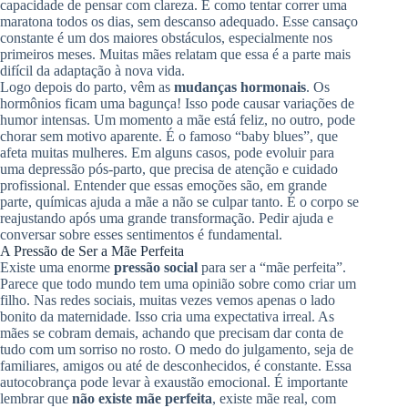
capacidade de pensar com clareza. É como tentar correr uma
maratona todos os dias, sem descanso adequado. Esse cansaço
constante é um dos maiores obstáculos, especialmente nos
primeiros meses. Muitas mães relatam que essa é a parte mais
difícil da adaptação à nova vida.
Logo depois do parto, vêm as
mudanças hormonais
. Os
hormônios ficam uma bagunça! Isso pode causar variações de
humor intensas. Um momento a mãe está feliz, no outro, pode
chorar sem motivo aparente. É o famoso “baby blues”, que
afeta muitas mulheres. Em alguns casos, pode evoluir para
uma depressão pós-parto, que precisa de atenção e cuidado
profissional. Entender que essas emoções são, em grande
parte, químicas ajuda a mãe a não se culpar tanto. É o corpo se
reajustando após uma grande transformação. Pedir ajuda e
conversar sobre esses sentimentos é fundamental.
A Pressão de Ser a Mãe Perfeita
Existe uma enorme
pressão social
para ser a “mãe perfeita”.
Parece que todo mundo tem uma opinião sobre como criar um
filho. Nas redes sociais, muitas vezes vemos apenas o lado
bonito da maternidade. Isso cria uma expectativa irreal. As
mães se cobram demais, achando que precisam dar conta de
tudo com um sorriso no rosto. O medo do julgamento, seja de
familiares, amigos ou até de desconhecidos, é constante. Essa
autocobrança pode levar à exaustão emocional. É importante
lembrar que
não existe mãe perfeita
, existe mãe real, com