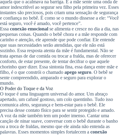
aquela que o acalmava na barriga. E a mãe sente uma onda de
amor indescritível ao segurar seu filho pela primeira vez. Esses
instantes são preciosos, pois criam uma sensação de segurança
e confiança no bebê. É como se o mundo dissesse a ele: “Você
está seguro, você é amado, você pertence”.
Essa
conexão emocional
se alimenta e cresce no dia a dia, nas
pequenas coisas. Quando o bebê chora e a mãe responde com
carinho e atenção, ele aprende que pode confiar. Ele entende
que suas necessidades serão atendidas, que ele não está
sozinho. Essa resposta atenta da mãe é fundamental. Não se
trata apenas de dar comida ou trocar a fralda, mas de oferecer
conforto, de estar presente, de tentar decifrar o que aquele
chorinho quer dizer. Essa sintonia fina, essa dança entre mãe e
filho, é o que constrói o chamado
apego seguro
. O bebê se
sente compreendido, amparado e seguro para explorar o
mundo.
O Poder do Toque e da Voz
O toque é uma linguagem universal do amor. Um abraço
apertado, um cafuné gostoso, um colo quentinho. Tudo isso
comunica afeto, segurança e bem-estar para o bebê. Ele
precisa desse contato físico para se sentir protegido e amado.
A voz da mãe também tem um poder imenso. Cantar uma
canção de ninar suave, conversar com o bebê durante o banho
ou a troca de fraldas, mesmo que ele ainda não entenda as
palavras. Esses momentos simples fortalecem a
conexão