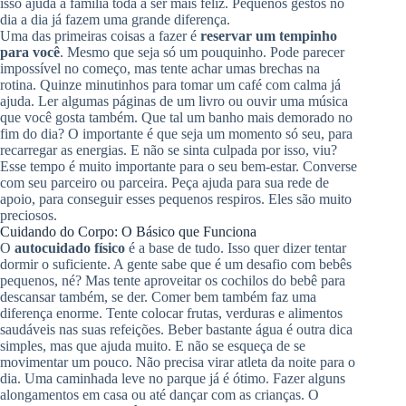
isso ajuda a família toda a ser mais feliz. Pequenos gestos no
dia a dia já fazem uma grande diferença.
Uma das primeiras coisas a fazer é
reservar um tempinho
para você
. Mesmo que seja só um pouquinho. Pode parecer
impossível no começo, mas tente achar umas brechas na
rotina. Quinze minutinhos para tomar um café com calma já
ajuda. Ler algumas páginas de um livro ou ouvir uma música
que você gosta também. Que tal um banho mais demorado no
fim do dia? O importante é que seja um momento só seu, para
recarregar as energias. E não se sinta culpada por isso, viu?
Esse tempo é muito importante para o seu bem-estar. Converse
com seu parceiro ou parceira. Peça ajuda para sua rede de
apoio, para conseguir esses pequenos respiros. Eles são muito
preciosos.
Cuidando do Corpo: O Básico que Funciona
O
autocuidado físico
é a base de tudo. Isso quer dizer tentar
dormir o suficiente. A gente sabe que é um desafio com bebês
pequenos, né? Mas tente aproveitar os cochilos do bebê para
descansar também, se der. Comer bem também faz uma
diferença enorme. Tente colocar frutas, verduras e alimentos
saudáveis nas suas refeições. Beber bastante água é outra dica
simples, mas que ajuda muito. E não se esqueça de se
movimentar um pouco. Não precisa virar atleta da noite para o
dia. Uma caminhada leve no parque já é ótimo. Fazer alguns
alongamentos em casa ou até dançar com as crianças. O