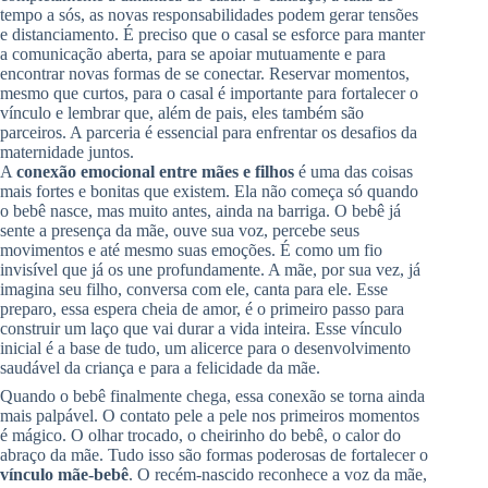
tempo a sós, as novas responsabilidades podem gerar tensões
e distanciamento. É preciso que o casal se esforce para manter
a comunicação aberta, para se apoiar mutuamente e para
encontrar novas formas de se conectar. Reservar momentos,
mesmo que curtos, para o casal é importante para fortalecer o
vínculo e lembrar que, além de pais, eles também são
parceiros. A parceria é essencial para enfrentar os desafios da
maternidade juntos.
A
conexão emocional entre mães e filhos
é uma das coisas
mais fortes e bonitas que existem. Ela não começa só quando
o bebê nasce, mas muito antes, ainda na barriga. O bebê já
sente a presença da mãe, ouve sua voz, percebe seus
movimentos e até mesmo suas emoções. É como um fio
invisível que já os une profundamente. A mãe, por sua vez, já
imagina seu filho, conversa com ele, canta para ele. Esse
preparo, essa espera cheia de amor, é o primeiro passo para
construir um laço que vai durar a vida inteira. Esse vínculo
inicial é a base de tudo, um alicerce para o desenvolvimento
saudável da criança e para a felicidade da mãe.
Quando o bebê finalmente chega, essa conexão se torna ainda
mais palpável. O contato pele a pele nos primeiros momentos
é mágico. O olhar trocado, o cheirinho do bebê, o calor do
abraço da mãe. Tudo isso são formas poderosas de fortalecer o
vínculo mãe-bebê
. O recém-nascido reconhece a voz da mãe,