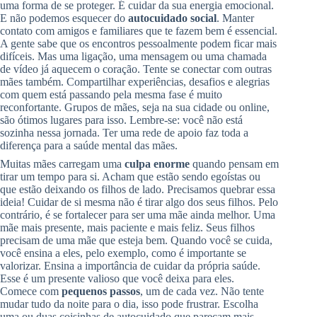
uma forma de se proteger. É cuidar da sua energia emocional.
E não podemos esquecer do
autocuidado social
. Manter
contato com amigos e familiares que te fazem bem é essencial.
A gente sabe que os encontros pessoalmente podem ficar mais
difíceis. Mas uma ligação, uma mensagem ou uma chamada
de vídeo já aquecem o coração. Tente se conectar com outras
mães também. Compartilhar experiências, desafios e alegrias
com quem está passando pela mesma fase é muito
reconfortante. Grupos de mães, seja na sua cidade ou online,
são ótimos lugares para isso. Lembre-se: você não está
sozinha nessa jornada. Ter uma rede de apoio faz toda a
diferença para a saúde mental das mães.
Muitas mães carregam uma
culpa enorme
quando pensam em
tirar um tempo para si. Acham que estão sendo egoístas ou
que estão deixando os filhos de lado. Precisamos quebrar essa
ideia! Cuidar de si mesma não é tirar algo dos seus filhos. Pelo
contrário, é se fortalecer para ser uma mãe ainda melhor. Uma
mãe mais presente, mais paciente e mais feliz. Seus filhos
precisam de uma mãe que esteja bem. Quando você se cuida,
você ensina a eles, pelo exemplo, como é importante se
valorizar. Ensina a importância de cuidar da própria saúde.
Esse é um presente valioso que você deixa para eles.
Comece com
pequenos passos
, um de cada vez. Não tente
mudar tudo da noite para o dia, isso pode frustrar. Escolha
uma ou duas coisinhas de autocuidado que pareçam mais