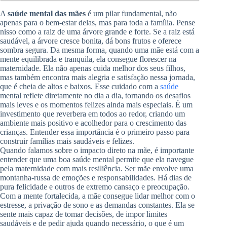
A
saúde mental das mães
é um pilar fundamental, não
apenas para o bem-estar delas, mas para toda a família. Pense
nisso como a raiz de uma árvore grande e forte. Se a raiz está
saudável, a árvore cresce bonita, dá bons frutos e oferece
sombra segura. Da mesma forma, quando uma mãe está com a
mente equilibrada e tranquila, ela consegue florescer na
maternidade. Ela não apenas cuida melhor dos seus filhos,
mas também encontra mais alegria e satisfação nessa jornada,
que é cheia de altos e baixos. Esse cuidado com a
saúde
mental reflete diretamente no dia a dia, tornando os desafios
mais leves e os momentos felizes ainda mais especiais. É um
investimento que reverbera em todos ao redor, criando um
ambiente mais positivo e acolhedor para o crescimento das
crianças. Entender essa importância é o primeiro passo para
construir famílias mais saudáveis e felizes.
Quando falamos sobre o impacto direto na mãe, é importante
entender que uma boa saúde mental permite que ela navegue
pela maternidade com mais resiliência. Ser mãe envolve uma
montanha-russa de emoções e responsabilidades. Há dias de
pura felicidade e outros de extremo cansaço e preocupação.
Com a mente fortalecida, a mãe consegue lidar melhor com o
estresse, a privação de sono e as demandas constantes. Ela se
sente mais capaz de tomar decisões, de impor limites
saudáveis e de pedir ajuda quando necessário, o que é um