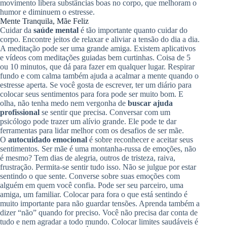
movimento libera substâncias boas no corpo, que melhoram o
humor e diminuem o estresse.
Mente Tranquila, Mãe Feliz
Cuidar da
saúde mental
é tão importante quanto cuidar do
corpo. Encontre jeitos de relaxar e aliviar a tensão do dia a dia.
A meditação pode ser uma grande amiga. Existem aplicativos
e vídeos com meditações guiadas bem curtinhas. Coisa de 5
ou 10 minutos, que dá para fazer em qualquer lugar. Respirar
fundo e com calma também ajuda a acalmar a mente quando o
estresse aperta. Se você gosta de escrever, ter um diário para
colocar seus sentimentos para fora pode ser muito bom. E
olha, não tenha medo nem vergonha de
buscar ajuda
profissional
se sentir que precisa. Conversar com um
psicólogo pode trazer um alívio grande. Ele pode te dar
ferramentas para lidar melhor com os desafios de ser mãe.
O
autocuidado emocional
é sobre reconhecer e aceitar seus
sentimentos. Ser mãe é uma montanha-russa de emoções, não
é mesmo? Tem dias de alegria, outros de tristeza, raiva,
frustração. Permita-se sentir tudo isso. Não se julgue por estar
sentindo o que sente. Converse sobre suas emoções com
alguém em quem você confia. Pode ser seu parceiro, uma
amiga, um familiar. Colocar para fora o que está sentindo é
muito importante para não guardar tensões. Aprenda também a
dizer “não” quando for preciso. Você não precisa dar conta de
tudo e nem agradar a todo mundo. Colocar limites saudáveis é