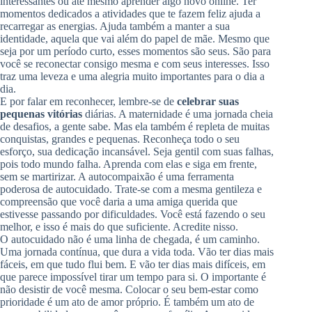
interessantes ou até mesmo aprender algo novo online. Ter
momentos dedicados a atividades que te fazem feliz ajuda a
recarregar as energias. Ajuda também a manter a sua
identidade, aquela que vai além do papel de mãe. Mesmo que
seja por um período curto, esses momentos são seus. São para
você se reconectar consigo mesma e com seus interesses. Isso
traz uma leveza e uma alegria muito importantes para o dia a
dia.
E por falar em reconhecer, lembre-se de
celebrar suas
pequenas vitórias
diárias. A maternidade é uma jornada cheia
de desafios, a gente sabe. Mas ela também é repleta de muitas
conquistas, grandes e pequenas. Reconheça todo o seu
esforço, sua dedicação incansável. Seja gentil com suas falhas,
pois todo mundo falha. Aprenda com elas e siga em frente,
sem se martirizar. A autocompaixão é uma ferramenta
poderosa de autocuidado. Trate-se com a mesma gentileza e
compreensão que você daria a uma amiga querida que
estivesse passando por dificuldades. Você está fazendo o seu
melhor, e isso é mais do que suficiente. Acredite nisso.
O autocuidado não é uma linha de chegada, é um caminho.
Uma jornada contínua, que dura a vida toda. Vão ter dias mais
fáceis, em que tudo flui bem. E vão ter dias mais difíceis, em
que parece impossível tirar um tempo para si. O importante é
não desistir de você mesma. Colocar o seu bem-estar como
prioridade é um ato de amor próprio. É também um ato de