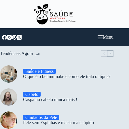
Pular
para
o
conteúdo
Menu
Tendências Agora
Saúde e Fitness
O que é o belimumabe e como ele trata o lúpus?
Cabelo
Caspa no cabelo nunca mais !
Cuidados da Pele
Pele sem Espinhas e macia mais rápido