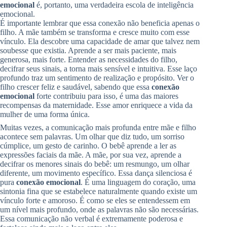
emocional
é, portanto, uma verdadeira escola de inteligência
emocional.
É importante lembrar que essa conexão não beneficia apenas o
filho. A mãe também se transforma e cresce muito com esse
vínculo. Ela descobre uma capacidade de amar que talvez nem
soubesse que existia. Aprende a ser mais paciente, mais
generosa, mais forte. Entender as necessidades do filho,
decifrar seus sinais, a torna mais sensível e intuitiva. Esse laço
profundo traz um sentimento de realização e propósito. Ver o
filho crescer feliz e saudável, sabendo que essa
conexão
emocional
forte contribuiu para isso, é uma das maiores
recompensas da maternidade. Esse amor enriquece a vida da
mulher de uma forma única.
Muitas vezes, a comunicação mais profunda entre mãe e filho
acontece sem palavras. Um olhar que diz tudo, um sorriso
cúmplice, um gesto de carinho. O bebê aprende a ler as
expressões faciais da mãe. A mãe, por sua vez, aprende a
decifrar os menores sinais do bebê: um resmungo, um olhar
diferente, um movimento específico. Essa dança silenciosa é
pura
conexão emocional
. É uma linguagem do coração, uma
sintonia fina que se estabelece naturalmente quando existe um
vínculo forte e amoroso. É como se eles se entendessem em
um nível mais profundo, onde as palavras não são necessárias.
Essa comunicação não verbal é extremamente poderosa e