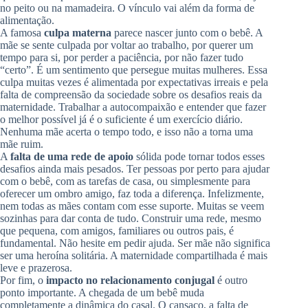
no peito ou na mamadeira. O vínculo vai além da forma de
alimentação.
A famosa
culpa materna
parece nascer junto com o bebê. A
mãe se sente culpada por voltar ao trabalho, por querer um
tempo para si, por perder a paciência, por não fazer tudo
“certo”. É um sentimento que persegue muitas mulheres. Essa
culpa muitas vezes é alimentada por expectativas irreais e pela
falta de compreensão da sociedade sobre os desafios reais da
maternidade. Trabalhar a autocompaixão e entender que fazer
o melhor possível já é o suficiente é um exercício diário.
Nenhuma mãe acerta o tempo todo, e isso não a torna uma
mãe ruim.
A
falta de uma rede de apoio
sólida pode tornar todos esses
desafios ainda mais pesados. Ter pessoas por perto para ajudar
com o bebê, com as tarefas de casa, ou simplesmente para
oferecer um ombro amigo, faz toda a diferença. Infelizmente,
nem todas as mães contam com esse suporte. Muitas se veem
sozinhas para dar conta de tudo. Construir uma rede, mesmo
que pequena, com amigos, familiares ou outros pais, é
fundamental. Não hesite em pedir ajuda. Ser mãe não significa
ser uma heroína solitária. A maternidade compartilhada é mais
leve e prazerosa.
Por fim, o
impacto no relacionamento conjugal
é outro
ponto importante. A chegada de um bebê muda
completamente a dinâmica do casal. O cansaço, a falta de