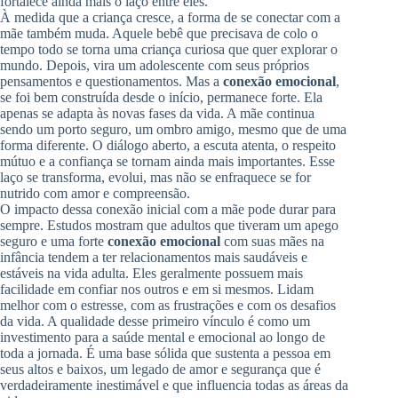
fortalece ainda mais o laço entre eles.
À medida que a criança cresce, a forma de se conectar com a
mãe também muda. Aquele bebê que precisava de colo o
tempo todo se torna uma criança curiosa que quer explorar o
mundo. Depois, vira um adolescente com seus próprios
pensamentos e questionamentos. Mas a
conexão emocional
,
se foi bem construída desde o início, permanece forte. Ela
apenas se adapta às novas fases da vida. A mãe continua
sendo um porto seguro, um ombro amigo, mesmo que de uma
forma diferente. O diálogo aberto, a escuta atenta, o respeito
mútuo e a confiança se tornam ainda mais importantes. Esse
laço se transforma, evolui, mas não se enfraquece se for
nutrido com amor e compreensão.
O impacto dessa conexão inicial com a mãe pode durar para
sempre. Estudos mostram que adultos que tiveram um apego
seguro e uma forte
conexão emocional
com suas mães na
infância tendem a ter relacionamentos mais saudáveis e
estáveis na vida adulta. Eles geralmente possuem mais
facilidade em confiar nos outros e em si mesmos. Lidam
melhor com o estresse, com as frustrações e com os desafios
da vida. A qualidade desse primeiro vínculo é como um
investimento para a saúde mental e emocional ao longo de
toda a jornada. É uma base sólida que sustenta a pessoa em
seus altos e baixos, um legado de amor e segurança que é
verdadeiramente inestimável e que influencia todas as áreas da