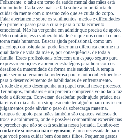
Felizmente, o tabu em torno da saúde mental das mães está
diminuindo. Cada vez mais se fala sobre a importância de
cuidar da mente com o mesmo zelo que se cuida do corpo.
Falar abertamente sobre os sentimentos, medos e dificuldades
é o primeiro passo para a cura e para o fortalecimento
emocional. Não há vergonha em admitir que precisa de apoio.
Pelo contrário, essa vulnerabilidade é o que nos conecta e nos
torna mais humanos. Buscar ajuda profissional, como um
psicólogo ou psiquiatra, pode fazer uma diferença enorme na
qualidade de vida da mãe e, por consequência, de toda a
família. Esses profissionais oferecem um espaço seguro para
expressar emoções e aprender estratégias para lidar com os
desafios da maternidade de forma mais saudável. A terapia
pode ser uma ferramenta poderosa para o autoconhecimento e
para o desenvolvimento de habilidades de enfrentamento.
A rede de apoio desempenha um papel crucial nesse processo.
Ter amigos, familiares e um parceiro compreensivo ao lado faz
toda a diferença. Conversar, desabafar, pedir ajuda prática nas
tarefas do dia a dia ou simplesmente ter alguém para ouvir sem
julgamentos pode aliviar o peso da sobrecarga materna.
Grupos de apoio para mães também são espaços valiosos de
troca e acolhimento, onde é possível compartilhar experiências
e perceber que não se está sozinha nessa jornada. Lembre-se:
cuidar de si mesma não é egoísmo
, é uma necessidade para
que você possa cuidar bem dos seus filhos. Pequenos gestos