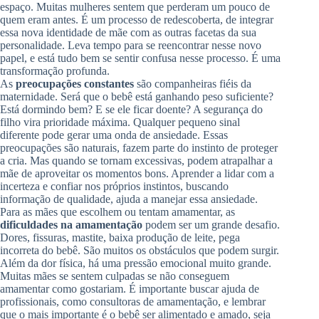
espaço. Muitas mulheres sentem que perderam um pouco de
quem eram antes. É um processo de redescoberta, de integrar
essa nova identidade de mãe com as outras facetas da sua
personalidade. Leva tempo para se reencontrar nesse novo
papel, e está tudo bem se sentir confusa nesse processo. É uma
transformação profunda.
As
preocupações constantes
são companheiras fiéis da
maternidade. Será que o bebê está ganhando peso suficiente?
Está dormindo bem? E se ele ficar doente? A segurança do
filho vira prioridade máxima. Qualquer pequeno sinal
diferente pode gerar uma onda de ansiedade. Essas
preocupações são naturais, fazem parte do instinto de proteger
a cria. Mas quando se tornam excessivas, podem atrapalhar a
mãe de aproveitar os momentos bons. Aprender a lidar com a
incerteza e confiar nos próprios instintos, buscando
informação de qualidade, ajuda a manejar essa ansiedade.
Para as mães que escolhem ou tentam amamentar, as
dificuldades na amamentação
podem ser um grande desafio.
Dores, fissuras, mastite, baixa produção de leite, pega
incorreta do bebê. São muitos os obstáculos que podem surgir.
Além da dor física, há uma pressão emocional muito grande.
Muitas mães se sentem culpadas se não conseguem
amamentar como gostariam. É importante buscar ajuda de
profissionais, como consultoras de amamentação, e lembrar
que o mais importante é o bebê ser alimentado e amado, seja