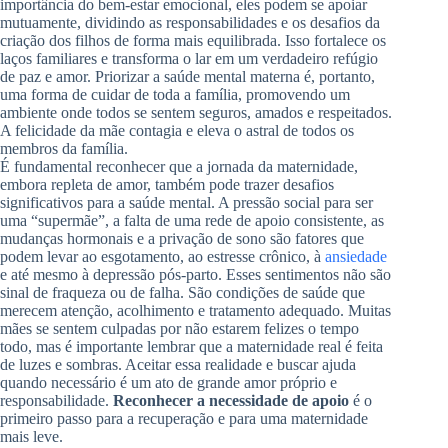
importância do bem-estar emocional, eles podem se apoiar
mutuamente, dividindo as responsabilidades e os desafios da
criação dos filhos de forma mais equilibrada. Isso fortalece os
laços familiares e transforma o lar em um verdadeiro refúgio
de paz e amor. Priorizar a saúde mental materna é, portanto,
uma forma de cuidar de toda a família, promovendo um
ambiente onde todos se sentem seguros, amados e respeitados.
A felicidade da mãe contagia e eleva o astral de todos os
membros da família.
É fundamental reconhecer que a jornada da maternidade,
embora repleta de amor, também pode trazer desafios
significativos para a saúde mental. A pressão social para ser
uma “supermãe”, a falta de uma rede de apoio consistente, as
mudanças hormonais e a privação de sono são fatores que
podem levar ao esgotamento, ao estresse crônico, à
ansiedade
e até mesmo à depressão pós-parto. Esses sentimentos não são
sinal de fraqueza ou de falha. São condições de saúde que
merecem atenção, acolhimento e tratamento adequado. Muitas
mães se sentem culpadas por não estarem felizes o tempo
todo, mas é importante lembrar que a maternidade real é feita
de luzes e sombras. Aceitar essa realidade e buscar ajuda
quando necessário é um ato de grande amor próprio e
responsabilidade.
Reconhecer a necessidade de apoio
é o
primeiro passo para a recuperação e para uma maternidade
mais leve.