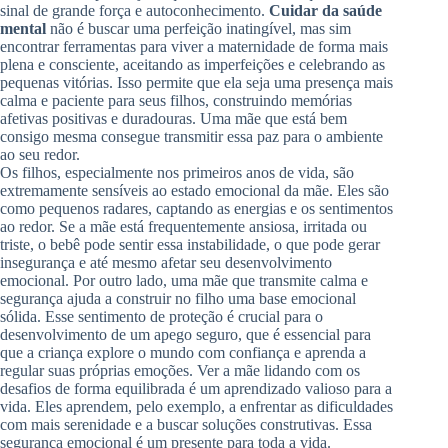
sinal de grande força e autoconhecimento.
Cuidar da saúde
mental
não é buscar uma perfeição inatingível, mas sim
encontrar ferramentas para viver a maternidade de forma mais
plena e consciente, aceitando as imperfeições e celebrando as
pequenas vitórias. Isso permite que ela seja uma presença mais
calma e paciente para seus filhos, construindo memórias
afetivas positivas e duradouras. Uma mãe que está bem
consigo mesma consegue transmitir essa paz para o ambiente
ao seu redor.
Os filhos, especialmente nos primeiros anos de vida, são
extremamente sensíveis ao estado emocional da mãe. Eles são
como pequenos radares, captando as energias e os sentimentos
ao redor. Se a mãe está frequentemente ansiosa, irritada ou
triste, o bebê pode sentir essa instabilidade, o que pode gerar
insegurança e até mesmo afetar seu desenvolvimento
emocional. Por outro lado, uma mãe que transmite calma e
segurança ajuda a construir no filho uma base emocional
sólida. Esse sentimento de proteção é crucial para o
desenvolvimento de um apego seguro, que é essencial para
que a criança explore o mundo com confiança e aprenda a
regular suas próprias emoções. Ver a mãe lidando com os
desafios de forma equilibrada é um aprendizado valioso para a
vida. Eles aprendem, pelo exemplo, a enfrentar as dificuldades
com mais serenidade e a buscar soluções construtivas. Essa
segurança emocional é um presente para toda a vida.