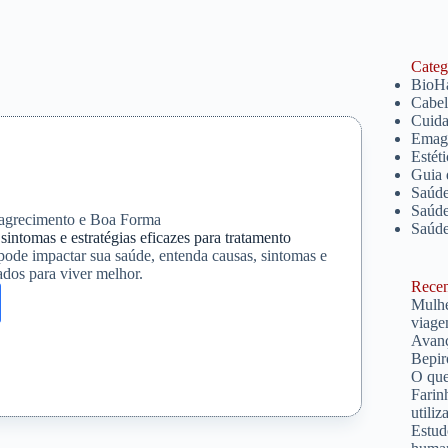
Catego
BioH
Cabe
Cuida
Emagr
Estét
Guia 
Saúde
Saúde
grecimento e Boa Forma
Saúd
sintomas e estratégias eficazes para tratamento
pode impactar sua saúde, entenda causas, sintomas e
dos para viver melhor.
Recent
Mulhe
ade
viage
Avanç
Bepir
s
O que
Farin
gias
utiliz
s
Estud