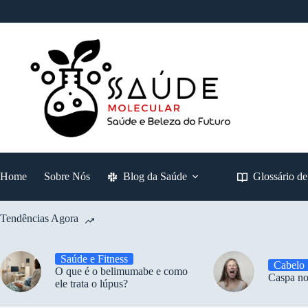
Pular
para
o
conteúdo
Home
Sobre Nós
Blog da Saúde
Glossário d
Tendências Agora
Saúde e Fitness
Cabelo
O que é o belimumabe e como
Caspa no
ele trata o lúpus?