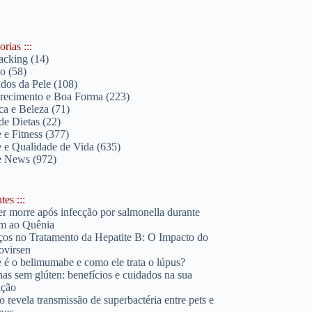
rias :::
acking
(14)
lo
(58)
dos da Pele
(108)
ecimento e Boa Forma
(223)
ica e Beleza
(71)
de Dietas
(22)
 e Fitness
(377)
 e Qualidade de Vida
(635)
e News
(972)
es :::
r morre após infecção por salmonella durante
m ao Quênia
os no Tratamento da Hepatite B: O Impacto do
ovirsen
 é o belimumabe e como ele trata o lúpus?
has sem glúten: benefícios e cuidados na sua
ação
o revela transmissão de superbactéria entre pets e