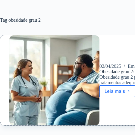
Tag
obesidade grau 2
02/04/2025
Ema
Obesidade grau 2: 
Obesidade grau 2 
tratamentos adequa
Leia mais
Obesid
grau
2:
sintoma
e
estraté
eficaze
para