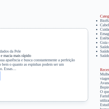
Catego
BioH
Cabe
Cuida
Emagr
Estét
Guia 
Saúde
dados da Pele
Saúde
 e macia mais rápido
Saúd
sua aparência e busca constantemente a perfeição
ito bem o quanto as espinhas podem ser um
lo. Essas…
Recent
Mulhe
viage
Avanç
s
Bepir
O que
Farin
utiliz
Estud