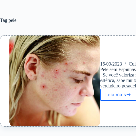
Tag
pele
15/09/2023
Cui
Pele sem Espinhas
Se você valoriza 
estética, sabe mu
verdadeiro pesade
Leia mais
Pele
sem
Espinha
e
macia
mais
rápido