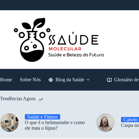
Pular
para
o
conteúdo
Home
Sobre Nós
Blog da Saúde
Glossário d
Tendências Agora
Saúde e Fitness
Cabelo
O que é o belimumabe e como
Caspa no
ele trata o lúpus?