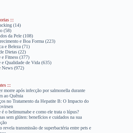
rias :::
acking
(14)
lo
(58)
dos da Pele
(108)
ecimento e Boa Forma
(223)
ica e Beleza
(71)
de Dietas
(22)
 e Fitness
(377)
 e Qualidade de Vida
(635)
e News
(972)
es :::
r morre após infecção por salmonella durante
m ao Quênia
os no Tratamento da Hepatite B: O Impacto do
ovirsen
 é o belimumabe e como ele trata o lúpus?
has sem glúten: benefícios e cuidados na sua
ação
o revela transmissão de superbactéria entre pets e