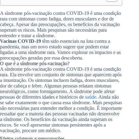
A síndrome pós-vacinação contra COVID-19 é uma condição
rara com sintomas como fadiga, dores musculares e dor de
cabeça. Apesar das preocupações, os benefícios da vacinação
superam os riscos. Mais pesquisas são necessárias para
entender e tratar a síndrome.
Vacinas COVID-19
têm sido essenciais na luta contra a
pandemia, mas um novo estudo sugere que podem estar
ligadas a uma síndrome rara. Vamos explorar os impactos e as
preocupações geradas por essa descoberta.
O que é a síndrome pós-vacinação?
A síndrome pós-vacinação contra COVID-19 é uma condição
rara. Ela envolve um conjunto de sintomas que aparecem após
a imunização. Os sintomas incluem fadiga, dores musculares,
dor de cabeça e febre. Algumas pessoas relatam sintomas
neurológicos, como formigamento. A síndrome pode afetar
pessoas de diferentes idades e históricos de
saúde
. Ainda não
se sabe exatamente o que causa essa síndrome. Mais pesquisas
são necessárias para entender melhor a condição. É importante
ressaltar que a maioria das pessoas vacinadas não desenvolve
a síndrome. Os benefícios da vacinação ainda superam os
riscos. Se você apresentar sintomas persistentes após a
vacinação, procure um médico.
Efeitos colaterais e preocupações