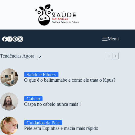
Pular
para
o
conteúdo
Menu
Tendências Agora
Saúde e Fitness
O que é o belimumabe e como ele trata o lúpus?
Cabelo
Caspa no cabelo nunca mais !
Cuidados da Pele
Pele sem Espinhas e macia mais rápido