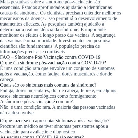
Mais pesquisas sobre a síndrome pós-vacinação são
essenciais. Estudos aprofundados ajudarão a identificar as
causas da síndrome. Os cientistas precisam entender melhor os
mecanismos da doença. Isso permitirá o desenvolvimento de
tratamentos eficazes. As pesquisas também ajudarão a
determinar a real incidência da síndrome. É importante
monitorar os efeitos a longo prazo das vacinas. A segurança
das vacinas é uma prioridade. Investimentos em pesquisa
científica são fundamentais. A população precisa de
informações precisas e confiáveis.
FAQ – Síndrome Pós-Vacinação contra COVID-19
O que é a síndrome pós-vacinação contra COVID-19?
É uma condição rara que envolve um conjunto de sintomas
após a vacinação, como fadiga, dores musculares e dor de
cabeça.
Quais são os sintomas mais comuns da síndrome?
Fadiga, dores musculares, dor de cabeça, febre e, em alguns
casos, sintomas neurológicos como formigamento.
A síndrome pós-vacinação é comum?
Não, é uma condição rara. A maioria das pessoas vacinadas
não a desenvolve.
O que fazer se eu apresentar sintomas após a vacinação?
Procure um médico se tiver sintomas persistentes após a
vacinação para avaliação e diagnóstico.
As vacinas contra COVID-19 são seguras?